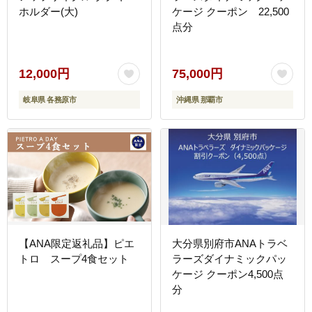
ホルダー(大)
ケージ クーポン 22,500
点分
12,000円
75,000円
岐阜県 各務原市
沖縄県 那覇市
【ANA限定返礼品】ピエ
大分県別府市ANAトラベ
トロ スープ4食セット
ラーズダイナミックパッ
ケージ クーポン4,500点
分