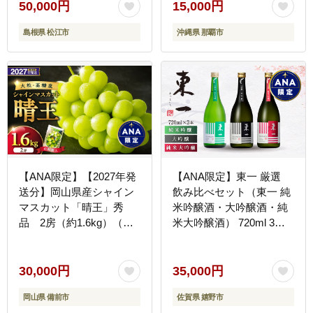
50,000円
15,000円
島根県 松江市
沖縄県 那覇市
【ANA限定】【2027年発
【ANA限定】東一 厳選
送分】岡山県産シャイン
飲み比べセット（東一 純
マスカット「晴王」秀
米吟醸酒・大吟醸酒・純
品 2房（約1.6kg）（令
米大吟醸酒） 720ml 3本
和9年8月中旬以降発送）
セット【嬉野酒店】
【シャインマスカット】
[NBQ201] 五町田酒造 日
本酒 酒 日本酒飲みくらべ
30,000円
35,000円
岡山県 備前市
佐賀県 嬉野市