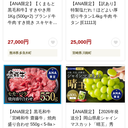
【ANA限定】【くまもと
【ANA限定】【訳あり】
黒毛和牛】すきやき用
特製塩だれ！ほどよい厚
1Kg (500g×2) ブランド牛
切り牛タン1.4kg 牛肉 牛
牛肉 すき焼き スキヤキ
タン [E11113]
多良木町 国産 和牛 ANA
オリジナル すき焼き すき
焼き 030-0707
27,000円
25,000円
熊本県 多良木町
宮崎県 川南町
【ANA限定】黒毛和牛
【ANA限定】【2026年発
「宮崎和牛 齋藤牛」焼肉
送分】岡山県産シャイン
盛り合わせ 550g＜5-8a＞
マスカット「晴王」秀