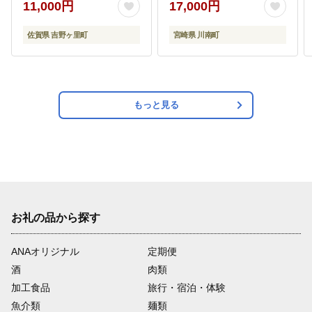
11,000円
17,000円
肉産業[FBX005]
ぎ ウナギ 鰻 】 [B08411]
佐賀県 吉野ヶ里町
宮崎県 川南町
もっと見る
お礼の品から探す
ANAオリジナル
定期便
酒
肉類
加工食品
旅行・宿泊・体験
魚介類
麺類