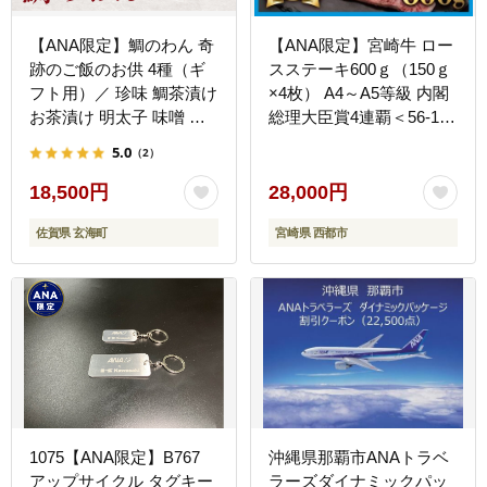
【ANA限定】鯛のわん 奇
【ANA限定】宮崎牛 ロー
跡のご飯のお供 4種（ギ
スステーキ600ｇ（150ｇ
フト用）／ 珍味 鯛茶漬け
×4枚） A4～A5等級 内閣
お茶漬け 明太子 味噌 バ
総理大臣賞4連覇＜56-1a
ター チャンジャ 酒の肴
＞【日本ハム】
5.0
（2）
おつまみ ご飯のお供 瓶詰
め 簡単 食べ比べ 鯛 真鯛
18,500円
28,000円
魚介 魚介類 国産 佐賀県
佐賀県 玄海町
宮崎県 西都市
玄海町
1075【ANA限定】B767
沖縄県那覇市ANAトラベ
アップサイクル タグキー
ラーズダイナミックパッ