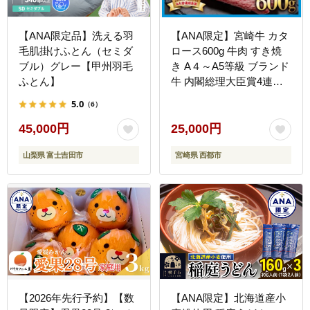
【ANA限定品】洗える羽
【ANA限定】宮崎牛 カタ
毛肌掛けふとん（セミダ
ロース600g 牛肉 すき焼
ブル）グレー【甲州羽毛
き A４～A5等級 ブランド
ふとん】
牛 内閣総理大臣賞4連覇
＜56-7a＞【日本ハム】
5.0
（6）
45,000円
25,000円
山梨県 富士吉田市
宮崎県 西都市
【2026年先行予約】【数
【ANA限定】北海道産小