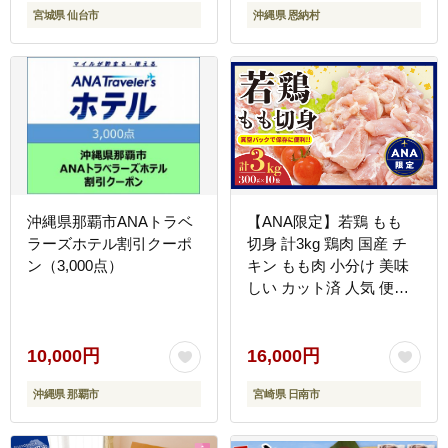
宮城県 仙台市
沖縄県 恩納村
沖縄県那覇市ANAトラベ
【ANA限定】若鶏 もも
ラーズホテル割引クーポ
切身 計3kg 鶏肉 国産 チ
ン（3,000点）
キン もも肉 小分け 美味
しい カット済 人気 便利
おかず お弁当 おつまみ
食品 真空パック 親子丼
から揚げ チキン南蛮 焼肉
10,000円
16,000円
万能食材 簡単調理 おすす
沖縄県 那覇市
宮崎県 日南市
め ご褒美 記念日 お祝い
贈り物 ギフト 日南市 宮
崎県 送料無料_CA56-24