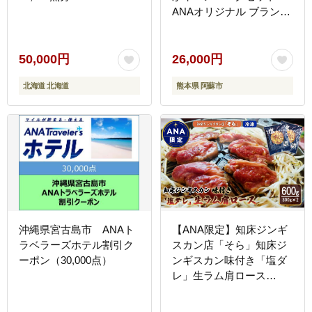
ANAオリジナル ブランド
牛 和牛 肉 牛肉 国産 ステ
ーキ ハンバーグ ジューシ
ー 人気 希少 豪華 希少 熊
50,000円
26,000円
本 阿蘇
北海道 北海道
熊本県 阿蘇市
沖縄県宮古島市 ANAト
【ANA限定】知床ジンギ
ラベラーズホテル割引ク
スカン店「そら」知床ジ
ーポン（30,000点）
ンギスカン味付き「塩ダ
レ」生ラム肩ロース
600g（300g×2）
【1602001】