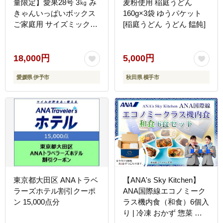
量限定】愛果28号 3㎏ み
麦粉使用 稲庭うどん
きゃんいっぱいボックス
160g×3袋 ゆうパケット
ご家庭用 サイズミックス
[稲庭うどん うどん 饂飩]
バラ詰め 【2026年12月上
旬から順次発送予定】紅
まどんなと同一品種 みか
18,000円
5,000円
ん 柑橘 愛媛 人気 伊予侍
愛媛県 伊予市
秋田県 横手市
ファーム 伊予市｜B460
東京都大田区 ANAトラベ
【ANA's Sky Kitchen】
ラーズホテル割引クーポ
ANA国際線エコノミーク
ン 15,000点分
ラス機内食（和食）6個入
り | 冷凍 おかず 惣菜 時