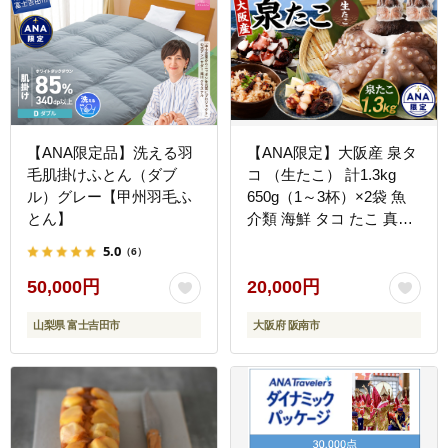
【ANA限定品】洗える羽
【ANA限定】大阪産 泉タ
毛肌掛けふとん（ダブ
コ （生たこ） 計1.3kg
ル）グレー【甲州羽毛ふ
650g（1～3杯）×2袋 魚
とん】
介類 海鮮 タコ たこ 真蛸
スミ抜き 塩もみ処理 下処
5.0
（6）
理済み 簡単調理 冷凍
50,000円
20,000円
山梨県 富士吉田市
大阪府 阪南市