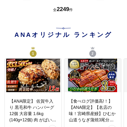
前
次
2249
全
件
ANAオリジナル
ランキング
1
2
【ANA限定】 佐賀牛入
【食べログ評価高!！】
り 黒毛和牛 ハンバーグ
【ANA限定】【名店の
12個 大容量 1.6kg
味！宮崎県産鰻】ひむか
(140g×12個) 肉 がばいば
山道うなぎ蒲焼3尾分
ーぐ 吉野ヶ里町/石丸食
(390g以上) 【 国産 うな