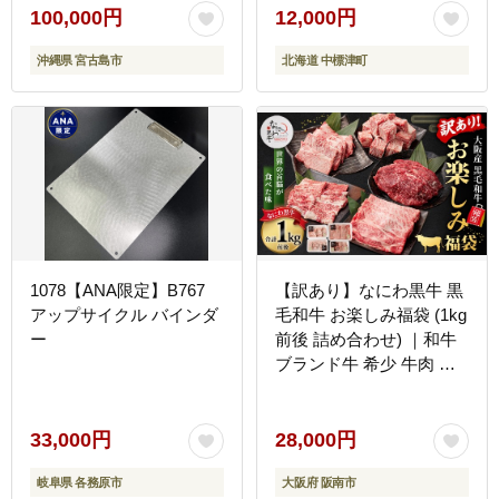
100,000円
12,000円
沖縄県 宮古島市
北海道 中標津町
1078【ANA限定】B767
【訳あり】なにわ黒牛 黒
アップサイクル バインダ
毛和牛 お楽しみ福袋 (1kg
ー
前後 詰め合わせ) ｜和牛
ブランド牛 希少 牛肉 詰
合せ セット 冷凍 大阪府
阪南市
33,000円
28,000円
岐阜県 各務原市
大阪府 阪南市