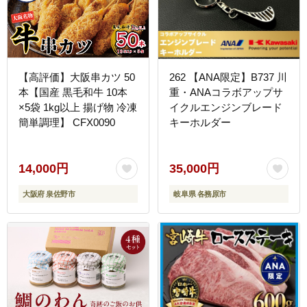
【高評価】大阪串カツ 50
262 【ANA限定】B737 川
本【国産 黒毛和牛 10本
重・ANAコラボアップサ
×5袋 1kg以上 揚げ物 冷凍
イクルエンジンブレード
簡単調理】 CFX0090
キーホルダー
14,000円
35,000円
大阪府 泉佐野市
岐阜県 各務原市