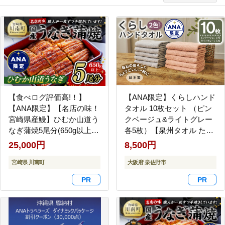
【食べログ評価高!！】
【ANA限定】くらしハンド
【ANA限定】【名店の味！
タオル 10枚セット （ピン
宮崎県産鰻】ひむか山道う
クベージュ&ライトグレー
なぎ蒲焼5尾分(650g以上)
各5枚）【泉州タオル たお
【 国産 うなぎ ウナギ 鰻】
る 国産 吸水 普段使い シン
25,000円
8,500円
[B08412]
プル 日用品 家族 ファミリ
宮崎県 川南町
ー】 G4434
大阪府 泉佐野市