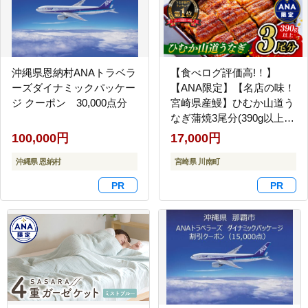
沖縄県恩納村ANAトラベラ
【食べログ評価高!！】
ーズダイナミックパッケー
【ANA限定】【名店の味！
ジ クーポン 30,000点分
宮崎県産鰻】ひむか山道う
なぎ蒲焼3尾分(390g以上)
【 国産 うなぎ ウナギ 鰻
100,000円
17,000円
】 [B08411]
沖縄県 恩納村
宮崎県 川南町