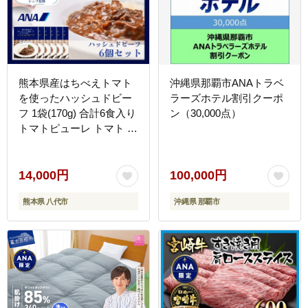
熊本県産はちべえトマト
沖縄県那覇市ANAトラベ
を使ったハッシュドビー
ラーズホテル割引クーポ
フ 1袋(170g) 合計6食入り
ン（30,000点）
トマトピューレ トマト と
まと 簡単 時短 洋食 惣菜
ギフト 冷凍 人気 ハッシ
ュドビーフ ANA エイエ
14,000円
100,000円
ヌエー 八代市
熊本県 八代市
沖縄県 那覇市