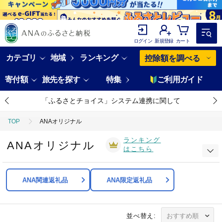
ログイン
新規登録
カート
カテゴリ
地域
ランキング
控除額を調べる
寄付額
旅先を探す
特集
ご利用ガイド
「ふるさとチョイス」システム連携に関して
TOP
ANAオリジナル
ランキング
ANAオリジナル
はこちら
ANA関連返礼品
ANA限定返礼品
並べ替え: