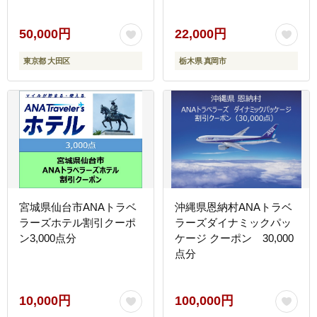
短 保存食 お取り寄せ グ
ルメ 栃木県 真岡市 送料
無料
50,000円
22,000円
東京都 大田区
栃木県 真岡市
宮城県仙台市ANAトラベ
沖縄県恩納村ANAトラベ
ラーズホテル割引クーポ
ラーズダイナミックパッ
ン3,000点分
ケージ クーポン 30,000
点分
10,000円
100,000円