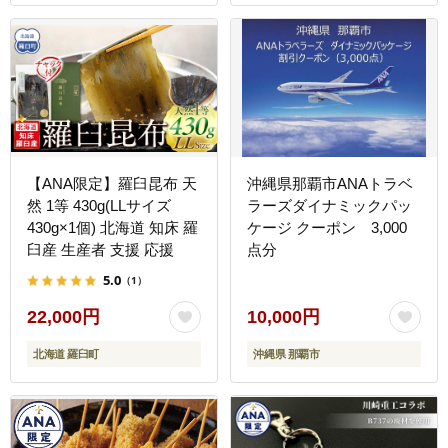
【ANA限定】羅臼昆布 天
沖縄県那覇市ANAトラベ
然 1等 430g(LLサイズ
ラーズダイナミックパッ
430g×1個) 北海道 知床 羅
ケージ クーポン 3,000
臼産 生産者 支援 応援
点分
5.0
（1）
22,000円
10,000円
北海道 羅臼町
沖縄県 那覇市