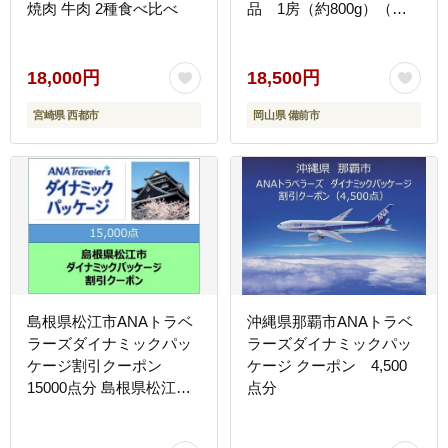
焼肉 牛肉 2種食べ比べ
品 1房（約800g）（令
和8年8月中旬以降発送）
【シャインマスカット 大
房 大粒 岡山県産 秀品 種
18,000円
18,500円
無し 高糖度 葡萄 ぶどう
宮崎県 西都市
岡山県 備前市
御中元 ギフト 御礼 化粧
箱入 プレゼント 御祝 御
供 果物 くだもの フルー
ツ 】
島根県松江市ANAトラベ
沖縄県那覇市ANAトラベ
ラーズダイナミックパッ
ラーズダイナミックパッ
ケージ割引クーポン
ケージ クーポン 4,500
15000点分 島根県松江市/
点分
松江市ふるさと納税
[ALGQ011]