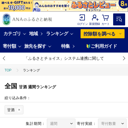
ログイン
新規登録
カート
カテゴリ
地域
ランキング
控除額を調べる
寄付額
旅先を探す
特集
ご利用ガイド
「ふるさとチョイス」システム連携に関して
TOP
ランキング
全国
甘酒
週間ランキング
絞り込み条件：
甘酒
集計期間：
寄付実績：