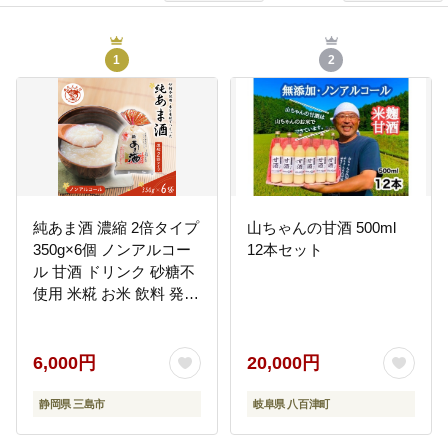
1
2
純あま酒 濃縮 2倍タイプ
山ちゃんの甘酒 500ml
350g×6個 ノンアルコー
12本セット
ル 甘酒 ドリンク 砂糖不
使用 米糀 お米 飲料 発酵
国産 温め 電子レンジ 加
熱 糀 三島市 静岡県
6,000円
20,000円
静岡県 三島市
岐阜県 八百津町