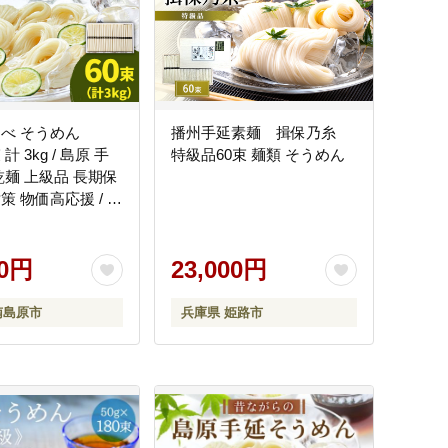
延べ そうめん
播州手延素麺 揖保乃糸
 計 3kg / 島原 手
特級品60束 麺類 そうめん
乾麺 上級品 長期保
策 物価高応援 / 南
 こじま製麺
00円
23,000円
南島原市
兵庫県 姫路市