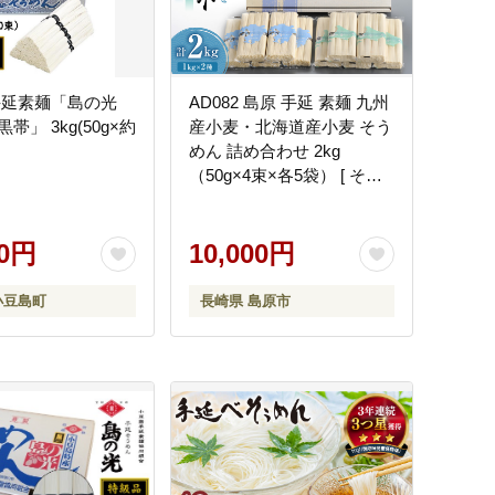
手延素麺「島の光
AD082 島原 手延 素麺 九州
帯」 3kg(50g×約
産小麦・北海道産小麦 そう
めん 詰め合わせ 2kg
（50g×4束×各5袋） [ そう
めん 素麺 手延べ素麺 手延
べそうめん セット 詰め合
00円
わせ 麺 めん 長期保存 夏 時
10,000円
短 長崎県 島原市 ]
小豆島町
長崎県 島原市