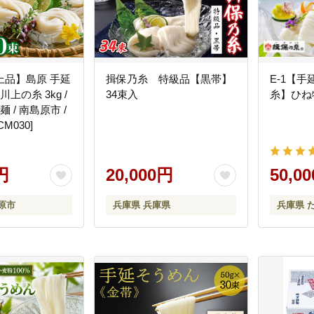
上品】島原 手延
揖保乃糸 特級品【黒帯】
E-1【
川上の糸 3kg /
34束入
糸】ひね特
麺 / 南島原市 /
M030]
円
20,000円
50,0
原市
兵庫県 兵庫県
兵庫県 