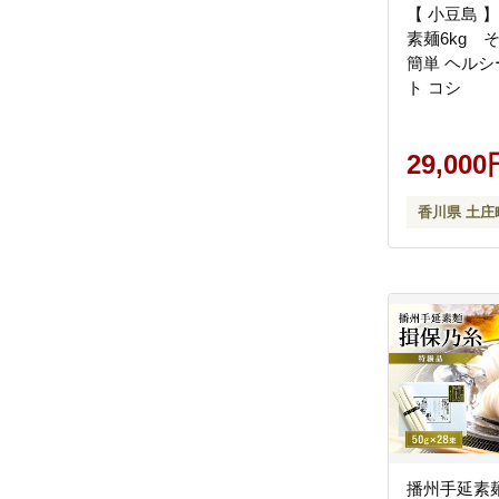
【 小豆島 
素麺6kg 
簡単 ヘルシ
ト コシ
29,000
香川県 土庄
播州手延素