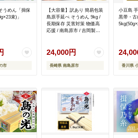
延そうめん「揖保
【大容量】訳あり 簡易包装
小豆島 
g×23束)」
島原手延べ そうめん 9kg /
黒帯・古
長期保存 災害対策 物価高
5kg(50g
応援 / 南島原市 / 吉岡製麺
工場 [SDG029]
円
24,000円
24,0
の市
長崎県 南島原市
香川県 