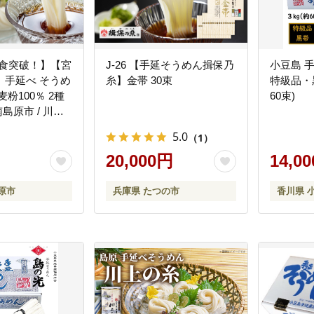
万食突破！】【宮
J-26 【手延そうめん揖保乃
小豆島 
】手延べ そうめ
糸】金帯 30束
特級品・黒
粉100％ 2種
60束)
南島原市 / 川上
40]
5.0
（1）
20,000円
14,0
原市
兵庫県 たつの市
香川県 