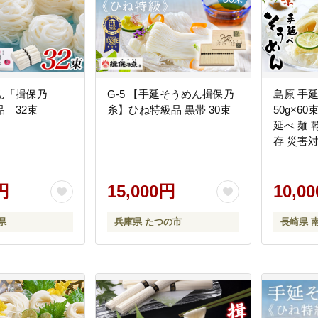
ん「揖保乃
G-5 【手延そうめん揖保乃
島原 手
 32束
糸】ひね特級品 黒帯 30束
50g×60束
延べ 麺 
存 災害対
島原市 /
[SAZ023]
円
15,000円
10,0
県
兵庫県 たつの市
長崎県 