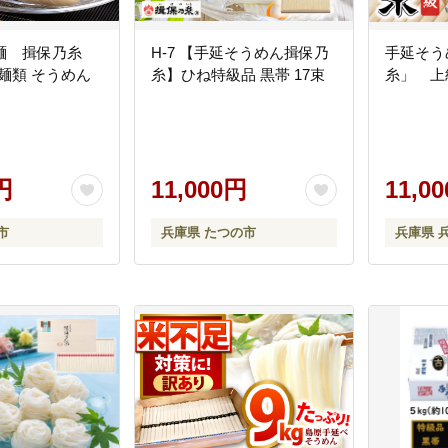
麺 揖保乃糸
H-7 【手延そうめん揖保乃
手延そう
 麺類 そうめん
糸】ひね特級品 黒帯 17束
糸」 上
円
11,000円
11,0
市
兵庫県 たつの市
兵庫県 