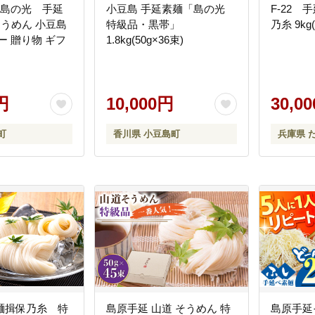
】島の光 手延
小豆島 手延素麺「島の光
F-22
そうめん 小豆島
特級品・黒帯」
乃糸 9kg
ー 贈り物 ギフ
1.8kg(50g×36束)
円
10,000円
30,0
町
香川県 小豆島町
兵庫県 
麺揖保乃糸 特
島原手延 山道 そうめん 特
島原手延