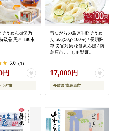
手延そうめん揖保乃
昔ながらの島原手延そうめ
級品 黒帯 180束
ん 5kg(50g×100束) / 長期保
存 災害対策 物価高応援 / 南
島原市 / こじま製麺
[SAZ001]
5.0
（1）
00円
17,000円
たつの市
長崎県 南島原市