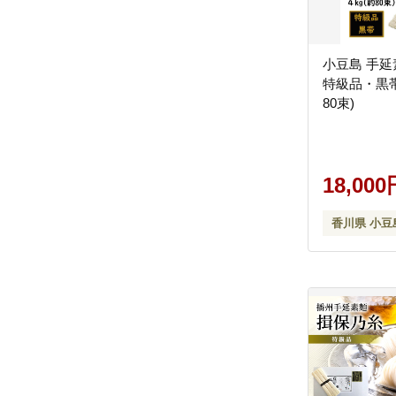
小豆島 手
特級品・黒帯」
80束)
18,000
香川県 小豆