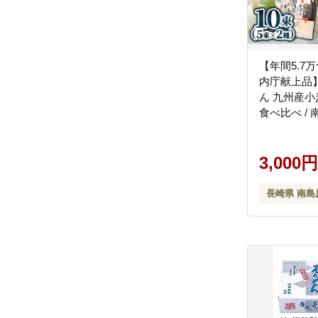
【年間5.7
内庁献上品
ん 九州産小麦
食べ比べ / 
製麺 [SCM0
3,000円
長崎県 南島