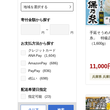
地域を選択する
寄付金額から探す
～
手延そうめ
円
円
糸」 特級品
お支払方法から探す
（1,600g）
クレジットカード
ANA Pay
(1,604)
AmazonPay
(686)
11,000
PayPay
(836)
兵庫県 兵庫
d払い
(698)
配送希望日指定
指定可能
(23)
クリア
検索