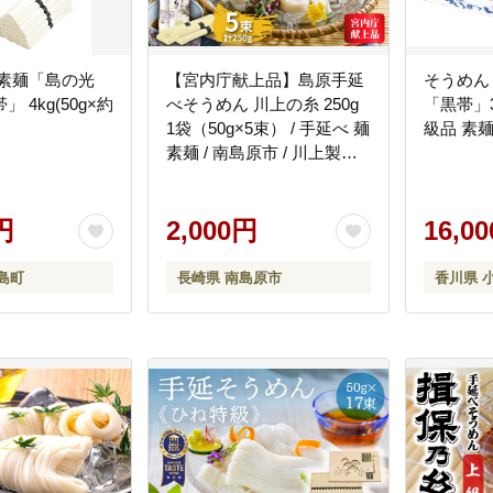
延素麺「島の光
【宮内庁献上品】島原手延
そうめん
 4kg(50g×約
べそうめん 川上の糸 250g
「黒帯」3k
1袋（50g×5束） / 手延べ 麺
級品 素
素麺 / 南島原市 / 川上製麺
[SCM028]
円
2,000円
16,0
島町
長崎県 南島原市
香川県 