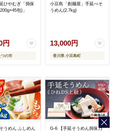
 手延ひやむぎ「揖保
小豆島「創麺屋」手延べそ
(200g×45包)」
うめん(2.7kg)
00円
13,000円
たつの市
香川県 小豆島町
そうめん ふしめん
G-6 【手延そうめん揖保乃