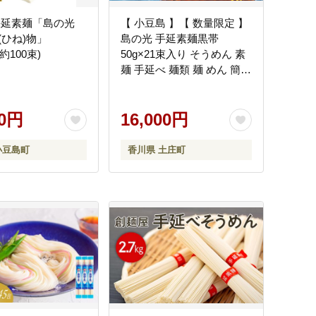
手延素麺「島の光
【 小豆島 】【 数量限定 】
(ひね)物」
島の光 手延素麺黒帯
×約100束)
50g×21束入り そうめん 素
麺 手延べ 麺類 麺 めん 簡単
ヘルシー 贈り物 ギフト 贈
答 特級品 コシ 香川 香川県
00円
土庄 土庄町
16,000円
小豆島町
香川県 土庄町