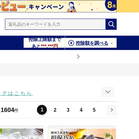
控除上限額まで
控除額を調べる
あと
***,***円
ング
はこちら
1604
1
2
3
4
5
全
件
次