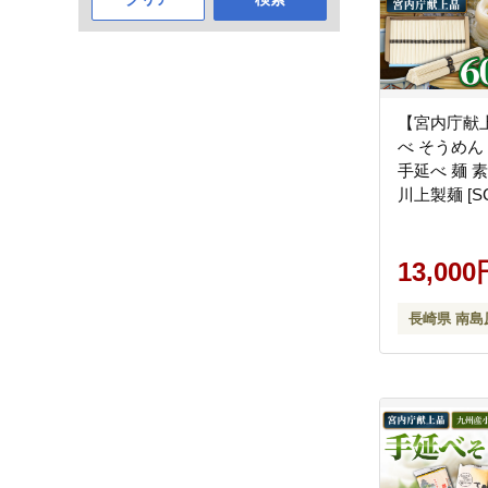
【宮内庁献
べ そうめん 
手延べ 麺 素
川上製麺 [SC
13,000
長崎県 南島