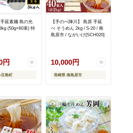
 手延素麺 島の光
【手のべ陣川】 島原 手延
g (50g×60束) 特
べ そうめん 2kg / S-20 / 南
麺
島原市 / ながいけ[SCH020]
00円
10,000円
小豆島町
長崎県 南島原市