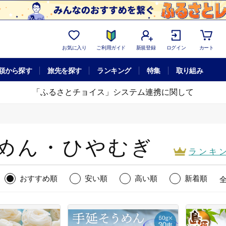
お気に入り
ご利用ガイド
新規登録
ログイン
カート
額から探す
旅先を探す
ランキング
特集
取り組み
「ふるさとチョイス」システム連携に関して
めん・ひやむぎ
ランキ
おすすめ順
安い順
高い順
新着順