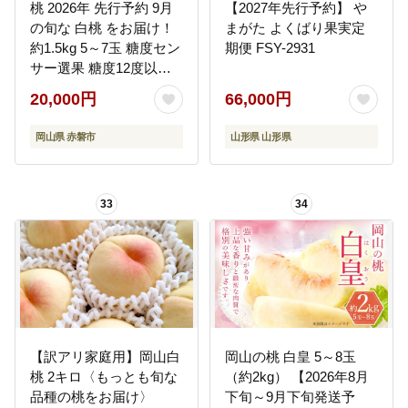
桃 2026年 先行予約 9月
【2027年先行予約】 や
の旬な 白桃 をお届け！
まがた よくばり果実定
約1.5kg 5～7玉 糖度セン
期便 FSY-2931
サー選果 糖度12度以上
もも モモ 岡山県 赤磐市
20,000円
66,000円
産 国産 フルーツ 果物 ギ
フト あみかフルーツ 旬
岡山県 赤磐市
山形県 山形県
の桃 少し固め
33
34
【訳アリ家庭用】岡山白
岡山の桃 白皇 5～8玉
桃 2キロ〈もっとも旬な
（約2kg） 【2026年8月
品種の桃をお届け〉
下旬～9月下旬発送予