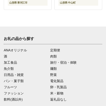
016-B-AF025
ンマスカット デラウェ
山形県 寒河江市
山形県 中山町
ア スチューベン ラ・フ
ランス ラフランス りん
ご 山形県 中山町 F4A-
0492
お礼の品から探す
ANAオリジナル
定期便
酒
肉類
加工食品
旅行・宿泊・体験
魚介類
麺類
日用品・雑貨
野菜
パン・菓子類
電化製品
フルーツ
卵・乳製品
ファッション
米・穀物
飲料(酒以外)
返礼品なし