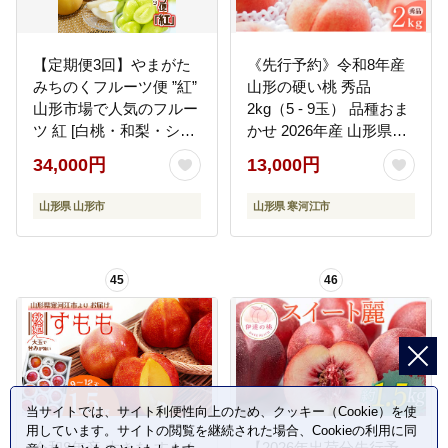
【定期便3回】やまがた
《先行予約》令和8年産
みちのくフルーツ便 ”紅”
山形の硬い桃 秀品
山形市場で人気のフルー
2kg（5 - 9玉） 品種おま
ツ 紅 [白桃・和梨・シャ
かせ 2026年産 山形県産
インマスカット]フルー
【2026年8月中旬頃から
34,000円
13,000円
ツ フルーツ定期便 くだ
9月下旬頃発送予定】※
もの 果物 もも 桃 なし
配送不可 沖縄・離島
山形県 山形市
山形県 寒河江市
梨 山形 山形県 山形市
013-B-MM014
2025年産 【令和8年産先
行予約】FS24-743
45
46
当サイトでは、サイト利便性向上のため、クッキー（Cookie）を使
用しています。サイトの閲覧を継続された場合、Cookieの利用に同
令和8年産 大きな すもも
【2026年出荷分先行予