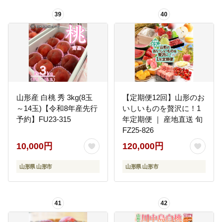
39
40
山形産 白桃 秀 3kg(8玉
【定期便12回】山形のお
～14玉)【令和8年産先行
いしいものを贅沢に！1
予約】FU23-315
年定期便 ｜ 産地直送 旬
FZ25-826
10,000円
120,000円
山形県 山形市
山形県 山形市
41
42