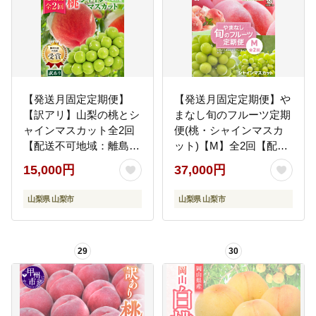
【発送月固定定期便】
【発送月固定定期便】や
【訳アリ】山梨の桃とシ
まなし旬のフルーツ定期
ャインマスカット全2回
便(桃・シャインマスカ
【配送不可地域：離島・
ット)【M】全2回【配送
沖縄県】
不可地域：離島】
15,000円
37,000円
山梨県 山梨市
山梨県 山梨市
29
30