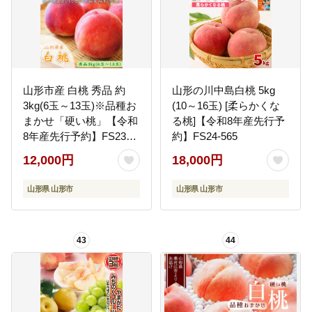
山形市産 白桃 秀品 約
山形の川中島白桃 5kg
3kg(6玉～13玉)※品種お
(10～16玉) [柔らかくな
まかせ「硬い桃」【令和
る桃]【令和8年産先行予
8年産先行予約】FS23-
約】FS24-565
731
12,000円
18,000円
山形県 山形市
山形県 山形市
43
44