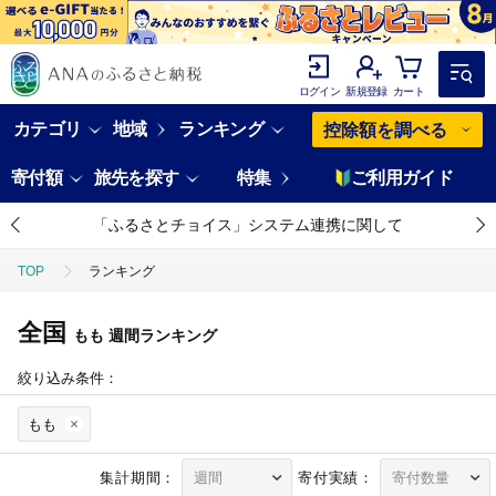
ログイン
新規登録
カート
カテゴリ
地域
ランキング
控除額を調べる
寄付額
旅先を探す
特集
ご利用ガイド
「ふるさとチョイス」システム連携に関して
TOP
ランキング
全国
もも
週間ランキング
絞り込み条件：
もも
集計期間：
寄付実績：