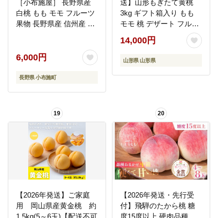
［小布施屋］ 長野県産
送】山形もぎたて黄桃
白桃 もも モモ フルーツ
3kg ギフト箱入り もも
果物 長野県産 信州産 ク
モモ 桃 デザート フルー
ール便 冷蔵便 たまき な
ツ 果物 くだもの 果実 食
14,000円
つき あかつき 川中島白
品 山形県 FSY-2536
鳳 川中島白桃など 令和8
6,000円
山形県 山形県
年産 【2026年7月上旬～
9月中旬発送】［A-308］
長野県 小布施町
19
20
【2026年発送】ご家庭
【2026年発送・先行受
用 岡山県産黄金桃 約
付】飛騨のたから桃 糖
1.5kg(5～6玉)【配送不可
度15度以上 硬肉品種