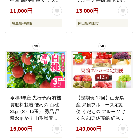
樹園 新品種 極大玉 大き
フルーツ 果物 桃茂実苑
め 固め 伊達の桃 桃 フル
11,000円
13,000円
ーツ 果物 もも モモ
momo F20C-372
福島県 伊達市
岡山県 岡山市
49
50
令和8年産 先行予約 有機
【定期便 12回】山形県
質肥料栽培 硬めの 白桃
産 果物フルコース定期
3kg（8～13玉） 秀品 品
便 くだもの フルーツ さ
種おまかせ 山形県産
くらんぼ 佐藤錦 紅秀峰
【2026年8月下旬頃～10
桃 もも すもも 和梨 豊水
16,000円
140,000円
月上旬頃発送予定】
幸水 秋姫 ぶどう シャイ