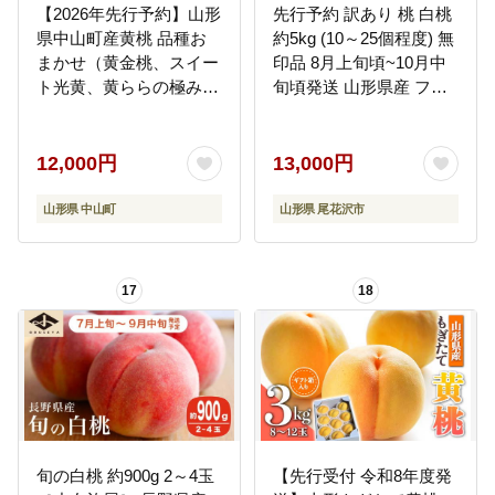
【2026年先行予約】山形
先行予約 訳あり 桃 白桃
県中山町産黄桃 品種お
約5kg (10～25個程度) 無
まかせ（黄金桃、スイー
印品 8月上旬頃~10月中
ト光黄、黄ららの極み、
旬頃発送 山形県産 フル
黄貴妃 他）秀品 3kg 期
ーツ 果物 くだもの 令和
間限定 数量限定 山形県
8年産 2026年産 佐竹物
産 もも モモ フルーツ 果
産 sb-mohtw5-b
12,000円
13,000円
物 F4A-0045
山形県 中山町
山形県 尾花沢市
17
18
旬の白桃 約900g 2～4玉
【先行受付 令和8年度発