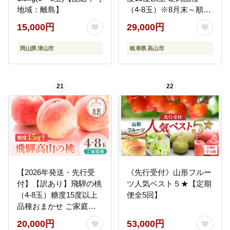
地域：離島】
（4-8玉）※8月末～順次
お届け | 小箱 桃 贈答用
15,000円
29,000円
最高級 甘い 硬い 品種 硬
い桃 桃 朝採れ 高級 ギフ
岡山県 津山市
岐阜県 高山市
ト 品種お任せ ( 川中島
幸茜 初秋白桃 シーエッ
クス) 飛騨高山 つむぎ果
21
22
樹園 GH008
【2026年発送・先行受
《先行受付》山形フルー
付】【訳あり】飛騨の桃
ツ人気ベスト５★【定期
（4-8玉）糖度15度以上
便全5回】
品種おまかせ ご家庭用
｜桃 もも 極上の甘さ 濃
20,000円
53,000円
厚な甘さ 甘い 訳アリ 規