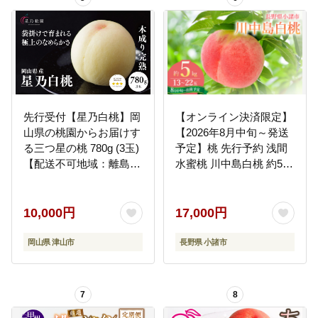
先行受付【星乃白桃】岡
【オンライン決済限定】
山県の桃園からお届けす
【2026年8月中旬～発送
る三つ星の桃 780g (3玉)
予定】桃 先行予約 浅間
【配送不可地域：離島・
水蜜桃 川中島白桃 約5kg
北海道・沖縄県】
秀品 13～22玉 贈答品 フ
ルーツ 果物 白桃 甘い 冷
蔵
10,000円
17,000円
岡山県 津山市
長野県 小諸市
7
8