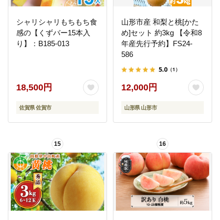
シャリシャリもちもち食
山形市産 和梨と桃[かた
感の【くずバー15本入
め]セット 約3kg 【令和8
り】：B185-013
年産先行予約】FS24-
586
5.0
（1）
18,500円
12,000円
佐賀県 佐賀市
山形県 山形市
15
16