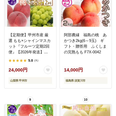
【定期便】甲州市産 厳
阿部農縁 福島の桃 あ
選 もも×シャインマスカ
かつき2kg(6～9玉) ギ
ット『フルーツ定期2回
フト・贈答用 ふくしま
便』【2026年発送】
の完熟もも F7X-0042
（APX）C-175
5.0
（1）
24,000円
14,000円
山梨県 甲州市
福島県 須賀川市
9
10