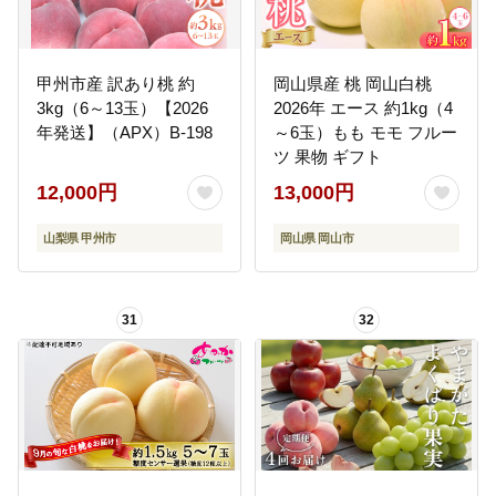
甲州市産 訳あり桃 約
岡山県産 桃 岡山白桃
3kg（6～13玉）【2026
2026年 エース 約1kg（4
年発送】（APX）B-198
～6玉）もも モモ フルー
ツ 果物 ギフト
12,000円
13,000円
山梨県 甲州市
岡山県 岡山市
31
32