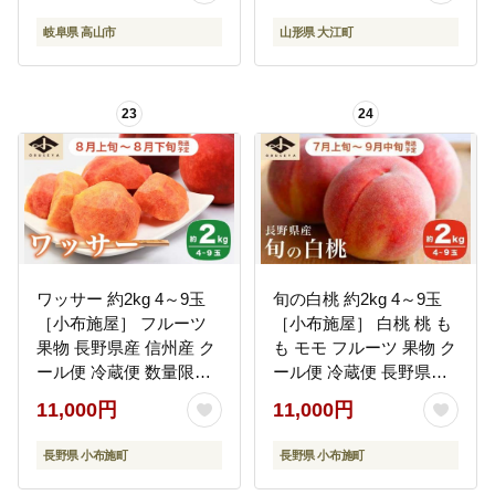
格外 朝採り 朝採れ農家
岐阜県 高山市
山形県 大江町
直送 飛騨高山つむぎ果
樹園 GH010
23
24
ワッサー 約2kg 4～9玉
旬の白桃 約2kg 4～9玉
［小布施屋］ フルーツ
［小布施屋］ 白桃 桃 も
果物 長野県産 信州産 ク
も モモ フルーツ 果物 ク
ール便 冷蔵便 数量限定
ール便 冷蔵便 長野県産
産地直送 令和8年産
信州産 期間限定 数量限
11,000円
11,000円
【2026年8月上旬～8月
定 たまき なつき あかつ
下旬発送】［H-101］
き 川中島白鳳 川中島白
長野県 小布施町
長野県 小布施町
桃など 先行予約 2026 令
和8年産 【2026年7月上