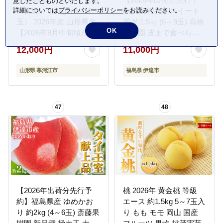
意したことものといたします。
詳細については
「秋姫」 1.5kg（9 - 12
プライバシーポリシー
をお読みください。
約】福島県産 スイート
玉） 2026年産 山形県産
麗 約1.5㎏ (6～9玉) 高橋
OK
【2026年9月中旬頃から
もも園 皮まで食べられ
9月末頃発送予定】※ 配
る新品種 伊達の桃 桃 フ
12,000円
11,000円
送不可 沖縄・離島
ルーツ 果物 もも モモ
012-B-MM020
momo F20C-149
山形県 寒河江市
福島県 伊達市
47
48
【2026年出荷分先行予
桃 2026年 黄金桃 等級
約】福島県産 ゆめかお
エース 約1.5kg 5～7玉入
り 約2kg (4～6玉) 斎藤果
り もも モモ 岡山 国産