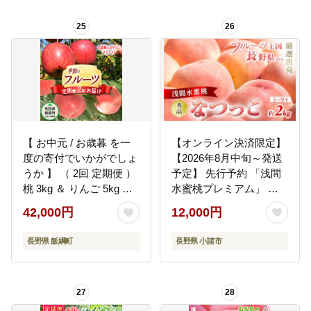
旬～9月中旬発送】[H-
25
26
76]
【 お中元 / お歳暮 を一
【オンライン決済限定】
度の寄付でいかがでしょ
【2026年8月中旬～発送
うか 】 （ 2回 定期便 ）
予定】 先行予約 「浅間
桃 3kg ＆ りんご 5kg D
水蜜桃プレミアム」 も
コース 配送先は本州限
も なつっこ 秀品 約2kg
42,000円
12,000円
定 桃 ：2026年8月上旬
5～9玉 贈答品 ふるさと
頃～2026年8月下旬頃ま
納税 果物 桃 フルーツ モ
長野県 飯綱町
長野県 小諸市
で発送 / りんご：2026年
モ 果肉 長野県産 小諸市
12月上旬頃～2026年12
月中旬頃まで発送 ふる
27
28
さと振興公社 長野県 飯
綱町 [0300]