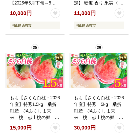
【2026年6月下旬～9月
定】 糖度 香り 果実 くだ
下旬まで順次発送予定】
もの 果物 フルーツ もも
10,000円
11,000円
【桃 白桃 人気フルーツ
桃 モモ ピーチ 国産 岡山
人気桃 おすすめフルー
県産 ブランド 甘み 肉質
岡山県 倉敷市
岡山県 倉敷市
ツ 岡山白桃 岡山フルー
新品種
ツ 岡山県 倉敷市】
35
36
もも【さくら白桃・2026
もも【さくら白桃・2026
年産】特秀1.5kg 桑折
年産】特秀 5kg 桑折
町産 JAふくしま未
町産 JAふくしま未
来 桃 献上桃の郷
来 桃 献上桃の郷
【07301-0168】
【07301-0175】
15,000円
30,000円