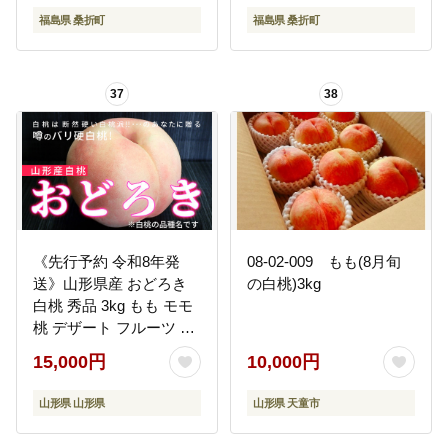
福島県 桑折町
福島県 桑折町
37
38
《先行予約 令和8年発
08-02-009 もも(8月旬
送》山形県産 おどろき
の白桃)3kg
白桃 秀品 3kg もも モモ
桃 デザート フルーツ 果
物 くだもの 果実 食品 山
15,000円
10,000円
形県 FSY-0583
山形県 山形県
山形県 天童市