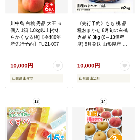
川中島 白桃 秀品 大玉 ６
《先行予約》もも 桃 品
個入 1箱 1.8kg以上[やわ
種おまかせ 8月旬の白桃
らかくなる桃]【令和8年
秀品 約3kg (6～13個程
産先行予約】FU21-007
度) 8月発送 山形県産 nf-
mohtx3-8f
10,000円
10,000円
山形県 山形市
山形県 山辺町
13
14