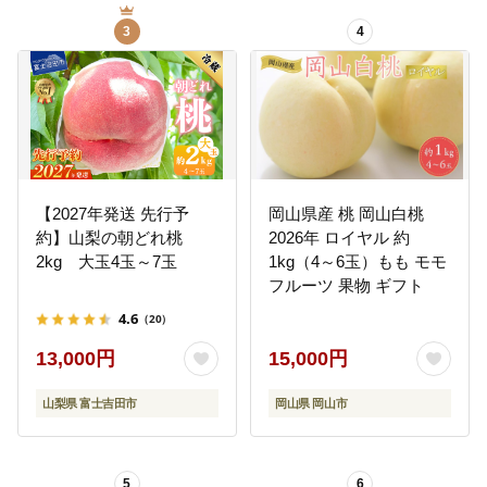
3
4
【2027年発送 先行予
岡山県産 桃 岡山白桃
約】山梨の朝どれ桃
2026年 ロイヤル 約
2kg 大玉4玉～7玉
1kg（4～6玉）もも モモ
フルーツ 果物 ギフト
4.6
（20）
13,000円
15,000円
山梨県 富士吉田市
岡山県 岡山市
5
6