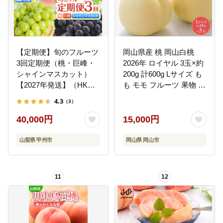
【定期便】旬のフルーツ
岡山県産 桃 岡山白桃
3回定期便（桃・巨峰・
2026年 ロイヤル 3玉×約
シャインマスカット）
200g 計600g Lサイズ も
【2027年発送】（HK）
も モモ フルーツ 果物 ギ
D4-440
フト
4.3
（3）
40,000円
15,000円
山梨県 甲州市
岡山県 岡山市
11
12