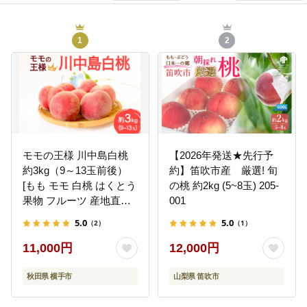
1
2
モモの王様 川中島白桃
【2026年発送★先行予
約3kg（9～13玉前後）
約】笛吹市産 厳選! 旬
[もも モモ 白桃 はくとう
の桃 約2kg (5~8玉) 205-
果物 フルーツ 産地直送
001
お取り寄せ]
5.0
5.0
（2）
（1）
11,000円
12,000円
秋田県 横手市
山梨県 笛吹市