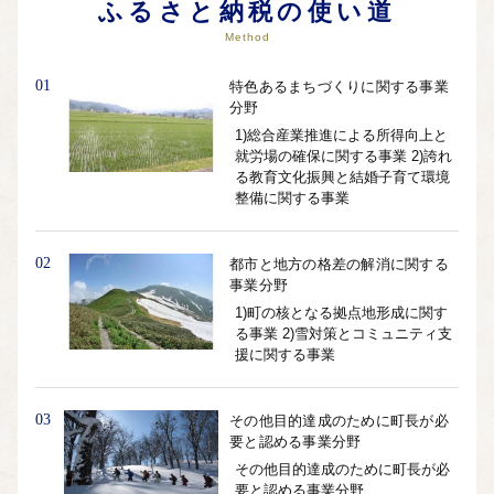
ふるさと納税の使い道
Method
01
特色あるまちづくりに関する事業
分野
1)総合産業推進による所得向上と
就労場の確保に関する事業 2)誇れ
る教育文化振興と結婚子育て環境
整備に関する事業
02
都市と地方の格差の解消に関する
事業分野
1)町の核となる拠点地形成に関す
る事業 2)雪対策とコミュニティ支
援に関する事業
03
その他目的達成のために町長が必
要と認める事業分野
その他目的達成のために町長が必
要と認める事業分野