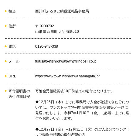
担当
西川町ふるさと納税返礼品事務局
住所
〒 9900792
山形県 西川町 大字海味510
電話
0120-948-338
メール
furusato-nishikawatown@ringbell.co.jp
URL
https://www.town.nishikawa.yamagata.jp/
寄付証明書の
寄附金受領確認後10日前後での送付となります。
送付時期目安
◆12月26日（木）までに事務局で入金が確認できた分につ
いては、ワンストップ特例申請書を寄附証明書等と一緒に
発送いたします。令和7年1月10日（金）（必着）までに送
付をお願いいたします。
◆12月27日（金）～12月31日（火）のご入金分でワンスト
ップ特例申請書の送付希望の方