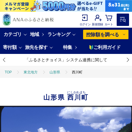
ログイン
新規登録
カート
カテゴリ
地域
ランキング
控除額を調べる
寄付額
旅先を探す
特集
ご利用ガイド
「ふるさとチョイス」システム連携に関して
TOP
東北地方
山形県
西川町
にしかわまち
山形県
西川町