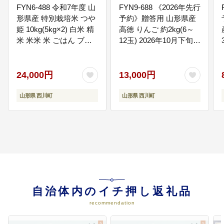
FYN6-488 令和7年度 山
FYN9-688 《2026年先行
形県産 特別栽培米 つや
予約》贈答用 山形県産
姫 10kg(5kg×2) 白米 精
高徳 りんご 約2kg(6～
米 米米 米 ごはん ブラ
12玉) 2026年10月下旬頃
ンド米 特栽 つやひめ
から順次発送 林檎 リン
2025年 贈答 贈り物 ギ
ゴ 小玉 蜜 秋果実 果物
フト 自宅 家庭 山形県
くだもの フルーツ 贈り
24,000円
13,000円
西川町 月山
物 ギフト プレゼント 化
粧箱 産地直送 山形県 西
山形県 西川町
山形県 西川町
川町 月山
自治体内のイチ押し返礼品
recommendation