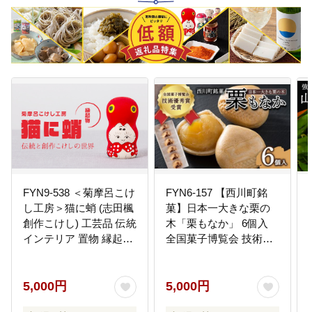
FYN9-538 ＜菊摩呂こけ
FYN6-157 【西川町銘
し工房＞猫に蛸 (志田楓
菓】日本一大きな栗の
創作こけし) 工芸品 伝統
木「栗もなか」 6個入
インテリア 置物 縁起物
全国菓子博覧会 技術優
山形県 西川町
秀賞受賞 和菓子 最中 山
形県 西川町
5,000円
5,000円