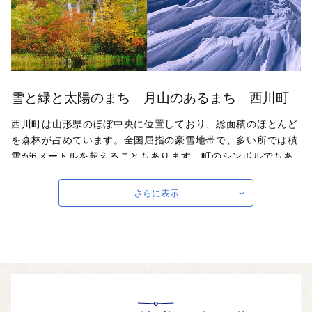
雪と緑と太陽のまち 月山のあるまち 西川町
西川町は山形県のほぼ中央に位置しており、総面積のほとんど
を森林が占めています。全国屈指の豪雪地帯で、多い所では積
雪が6メートルを超えることもあります。町のシンボルでもあ
る月山では7月までスキーが楽しめることから、夏スキーの聖
地として有名です。また、月山の湧水「月山自然水」は名水百
さらに表示
選にも選定されており、地ビールや地酒、地ワインにも使われ
ています。
自治体ホームページは
こちら
（外部サイト）
外部サイトへ遷移します。
個人情報の保護は遷移先サイトの方針に従います。