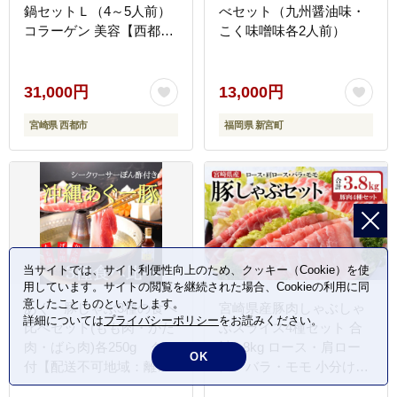
鍋セットＬ（4～5人前）
べセット（九州醤油味・
コラーゲン 美容【西都す
こく味噌味各2人前）
っぽん】＜27-6a＞スッポ
ン
31,000円
13,000円
宮崎県 西都市
福岡県 新宮町
当サイトでは、サイト利便性向上のため、クッキー（Cookie）を使
用しています。サイトの閲覧を継続された場合、Cookieの利用に同
意したことものといたします。
あぐー豚しゃぶ3種の食べ
宮崎県産豚肉しゃぶしゃ
詳細については
プライバシーポリシー
をお読みください。
比べセット(もも肉・かた
ぶスライス4種セット 合
肉・ばら肉)各250g タレ
計3.8kg ロース・肩ロー
OK
付【配送不可地域：離
ス・バラ・モモ 小分け＜
島】
52-3a＞