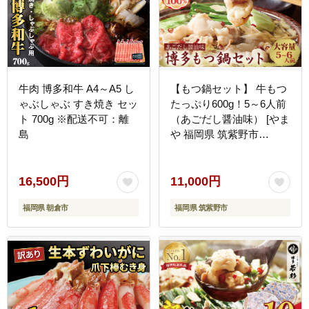
牛肉 博多和牛 A4～A5 し
【もつ鍋セット】 牛もつ
ゃぶしゃぶ すき焼き セッ
たっぷり600g！5～6人前
ト 700g ※配送不可：離
（あごだし醤油味） [やま
島
や 福岡県 筑紫野市
21760474] もつ鍋 モツ鍋
もつなべ 鍋 鍋セット 牛
もつ モツ もつ あごだし
16,500円
11,000円
冷凍
福岡県 朝倉市
福岡県 筑紫野市