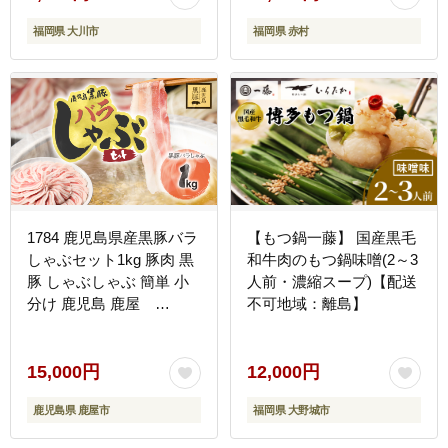
福岡県 大川市
福岡県 赤村
1784 鹿児島県産黒豚バラ
【もつ鍋一藤】 国産黒毛
しゃぶセット1kg 豚肉 黒
和牛肉のもつ鍋味噌(2～3
豚 しゃぶしゃぶ 簡単 小
人前・濃縮スープ)【配送
分け 鹿児島 鹿屋
不可地域：離島】
KN054-008
15,000円
12,000円
鹿児島県 鹿屋市
福岡県 大野城市