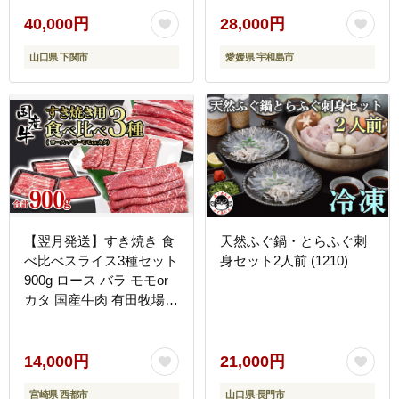
蟹 kani 鍋 D028-116006
40,000円
28,000円
山口県 下関市
愛媛県 宇和島市
【翌月発送】すき焼き 食
天然ふぐ鍋・とらふぐ刺
べ比べスライス3種セット
身セット2人前 (1210)
900g ロース バラ モモor
カタ 国産牛肉 有田牧場＜
14-10a＞
14,000円
21,000円
宮崎県 西都市
山口県 長門市