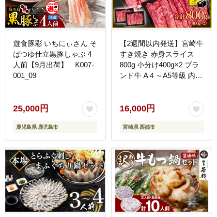
遊食豚彩 いちにぃさん そ
【2週間以内発送】宮崎牛
ばつゆ仕立黒豚しゃぶ 4
すき焼き 赤身スライス
人前【9月出荷】 K007-
800g 小分け400g×2 ブラ
001_09
ンド牛 A４～A5等級 内閣
総理大臣賞4連覇 最高級
黒毛和牛＜58-3a＞Y
25,000円
16,000円
鹿児島県 鹿児島市
宮崎県 西都市