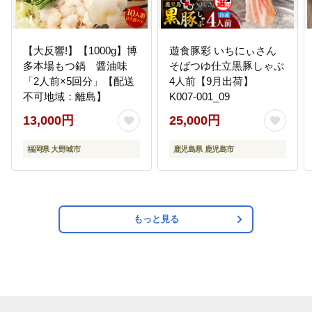
【大反響!】【1000g】博
遊食豚彩 いちにぃさん
多本場もつ鍋 醤油味
そばつゆ仕立黒豚しゃぶ
「2人前×5回分」【配送
4人前【9月出荷】
不可地域：離島】
K007-001_09
13,000円
25,000円
福岡県 大野城市
鹿児島県 鹿児島市
もっと見る