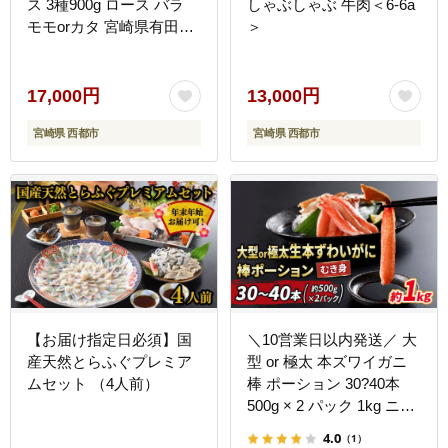
ス 3種900g ロース バラ
しゃぶしゃぶ 牛肉＜6-6a
モモorカタ 宮崎県有田牧
＞
場 牛肉 すき焼き しゃぶ
しゃぶ＜14-12a＞
17,000円
13,000円
宮崎県 西都市
宮崎県 西都市
【お届け指定日必須】国
＼10営業日以内発送／ 大
産天然とらふぐプレミア
型 or 極太 本ズワイガニ
ムセット （4人前）
棒 ポーション 30?40本
500g × 2 パック 1kg ニュ
ーバーク ずわいがに カニ
4.0
（1）