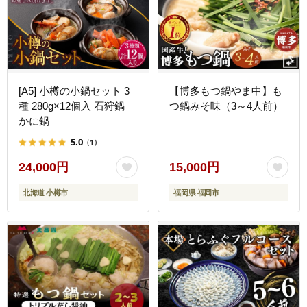
[A5] 小樽の小鍋セット 3
【博多もつ鍋やま中】も
種 280g×12個入 石狩鍋
つ鍋みそ味（3～4人前）
かに鍋
5.0
（1）
24,000円
15,000円
北海道 小樽市
福岡県 福岡市