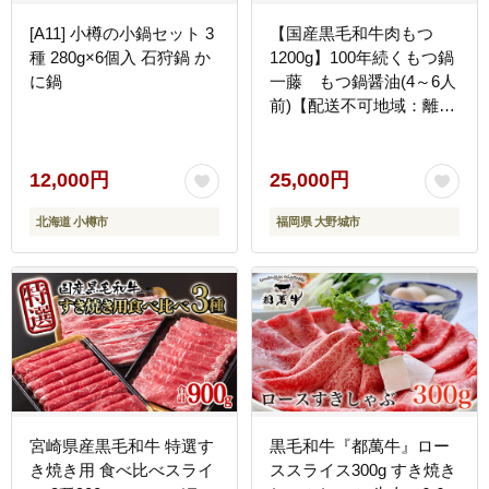
[A11] 小樽の小鍋セット 3
【国産黒毛和牛肉もつ
種 280g×6個入 石狩鍋 か
1200g】100年続くもつ鍋
に鍋
一藤 もつ鍋醤油(4～6人
前)【配送不可地域：離
島】
12,000円
25,000円
北海道 小樽市
福岡県 大野城市
宮崎県産黒毛和牛 特選す
黒毛和牛『都萬牛』ロー
き焼き用 食べ比べスライ
ススライス300g すき焼き