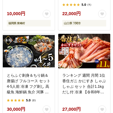
り 下関市 山口県
5.0
（1）
10,000円
22,000円
福岡県 東峰村
山口県 下関市
とらふぐ刺身＆ちり鍋＆
ランキング 週間 月間 1位
唐揚げ フルコース セット
香住ガニ かにすき しゃぶ
4-5人前 冷凍 フグ刺し 高
しゃぶ セット 合計1.1kg
級魚 海鮮鍋 魚介 河豚 本
だし付 冷凍 【令和8年8
場 下関市 山口県
月下旬以降発送予定】 か
5.0
（2）
に カニ 香美町 51-01
30,000円
27,000円