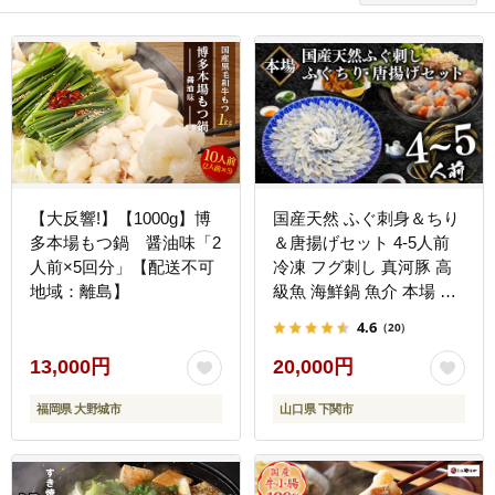
【大反響!】【1000g】博
国産天然 ふぐ刺身＆ちり
多本場もつ鍋 醤油味「2
＆唐揚げセット 4-5人前
人前×5回分」【配送不可
冷凍 フグ刺し 真河豚 高
地域：離島】
級魚 海鮮鍋 魚介 本場 ギ
フト お祝い 下関市 山口
4.6
（20）
県
13,000円
20,000円
福岡県 大野城市
山口県 下関市