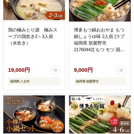
鶏の極みとり源 極みス
博多もつ鍋おおやま もつ
ープの鶏炊き2～3人前
鍋しょうゆ味 2人前 [ラブ
（水炊き）
福岡県 筑紫野市
21760442] もつ モツ 国産
国産牛 もつ鍋 もつなべ
モツ鍋 もつ鍋おおやま お
おやま もつ鍋セット 醤油
19,000円
9,000円
しょうゆ もつ鍋醤油 冷凍
福岡県 八女市
福岡県 筑紫野市