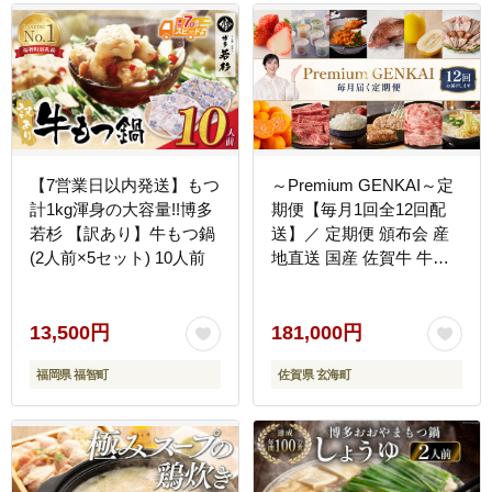
【7営業日以内発送】もつ
～Premium GENKAI～定
計1kg渾身の大容量!!博多
期便【毎月1回全12回配
若杉 【訳あり】牛もつ鍋
送】／ 定期便 頒布会 産
(2人前×5セット) 10人前
地直送 国産 佐賀牛 牛肉
肉 真鯛 12ヵ月 果物 フル
ーツ キンショウメロン 苺
いちご みかん 雲丹 ハン
13,500円
181,000円
バーグ もつ鍋 ちゃんぽん
福岡県 福智町
佐賀県 玄海町
米 新米 詰め合わせ バラ
エティ プレミアム セット
佐賀県 玄海町