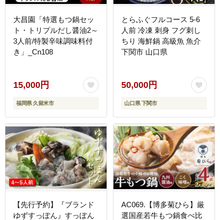
大昌園「特選もつ鍋セッ
とらふぐフルコース 5-6
ト・トリプルだし醤油2～
人前 冷凍 刺身 フグ刺し
3人前/特製辛味調味料付
ちり 海鮮鍋 高級魚 魚介
き」_Cn108
下関市 山口県
15,000円
50,000円
福岡県 久留米市
山口県 下関市
【先行予約】『ブランド
AC069.【博多菊ひら】厳
ゆずすっぽん』すっぽん
選国産若牛もつ鍋食べ比