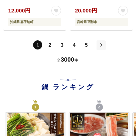
12,000円
20,000円
沖縄県 嘉手納町
宮崎県 西都市
1
2
3
4
5
次
3000
全
件
鍋
ランキング
1
2