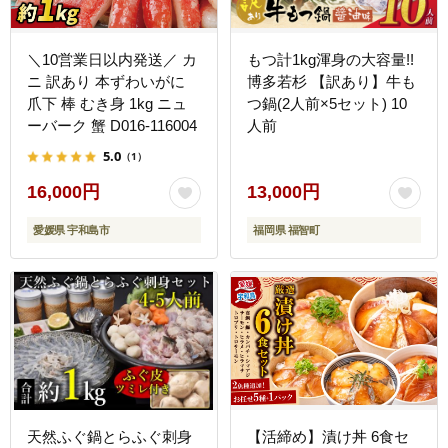
＼10営業日以内発送／ カ
もつ計1kg渾身の大容量!!
ニ 訳あり 本ずわいがに
博多若杉 【訳あり】牛も
爪下 棒 むき身 1kg ニュ
つ鍋(2人前×5セット) 10
ーバーク 蟹 D016-116004
人前
5.0
（1）
16,000円
13,000円
愛媛県 宇和島市
福岡県 福智町
天然ふぐ鍋とらふぐ刺身
【活締め】漬け丼 6食セ