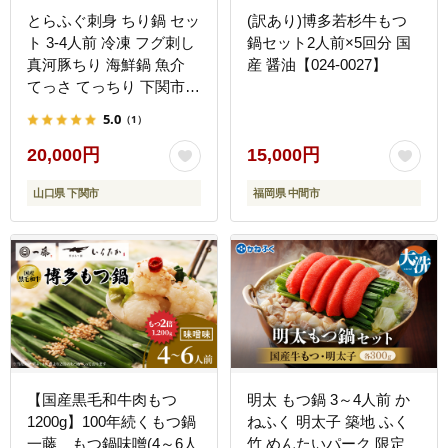
とらふぐ刺身 ちり鍋 セッ
(訳あり)博多若杉牛もつ
ト 3-4人前 冷凍 フグ刺し
鍋セット2人前×5回分 国
真河豚ちり 海鮮鍋 魚介
産 醤油【024-0027】
てっさ てっちり 下関市
山口県
5.0
（1）
20,000円
15,000円
山口県 下関市
福岡県 中間市
【国産黒毛和牛肉もつ
明太 もつ鍋 3～4人前 か
1200g】100年続くもつ鍋
ねふく 明太子 築地 ふく
一藤 もつ鍋味噌(4～6人
竹 めんたいパーク 限定