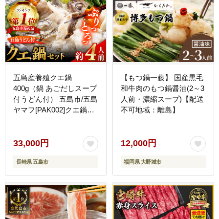
五島産養殖クエ鍋
【もつ鍋一藤】 国産黒毛
400g（鍋 あごだしスープ
和牛肉のもつ鍋醤油(2～3
付うどん付） 五島市/五島
人前・濃縮スープ)【配送
ヤマフ[PAK002]クエ鍋冷
不可地域：離島】
凍 お取り寄せ くえ 切り
身 アラ 五島うどん スー
プ 鍋 刺身
33,000円
12,000円
長崎県 五島市
福岡県 大野城市