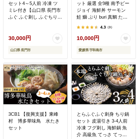
セット4～5人前 冷凍 ツ
ット 厳選 全9種 南予ビー
ミレ付き【山口県 長門市
ジョイ 海鮮丼 サーモン
ふぐ ふぐ刺し ふぐちり
鮭 鰤 ぶり buri 真鯛 たい
ふぐ鍋 ひれ酒 人気 国産
タイ カンパチ シマアジ
4.3
（3）
とらふぐ 宴会 板前 ポン
縞鯵ヒラメ ヒラマサ
酢 薬味 家族 配送日指定
D010-150005
30,000円
10,000円
可能 日時指定可能 】
山口県 長門市
愛媛県 宇和島市
(1306)
3CB1 【復興支援】東峰
とらふぐふぐ刺身 ちり鍋
村 博多華味鳥 水たき
セット 皮湯引き 3-4人前
セット
冷凍 フグ刺し 海鮮鍋 魚
介 高級魚 てっさ てっち