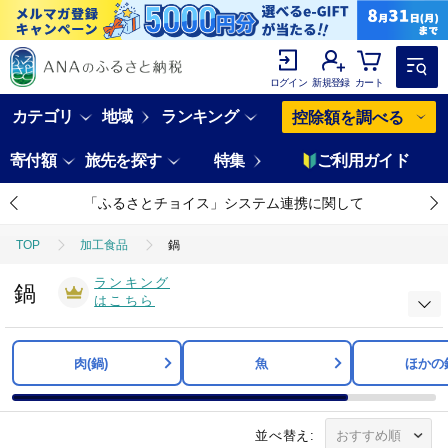
ログイン
新規登録
カート
カテゴリ
地域
ランキング
控除額を調べる
寄付額
旅先を探す
特集
ご利用ガイド
「ふるさとチョイス」システム連携に関して
TOP
加工食品
鍋
ランキング
鍋
はこちら
肉(鍋)
魚
ほかの
並べ替え: