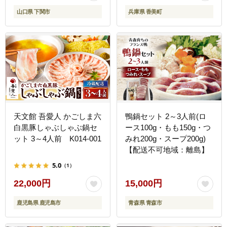
山口県 下関市
兵庫県 香美町
天文館 吾愛人 かごしま六
鴨鍋セット 2～3人前(ロ
白黒豚しゃぶしゃぶ鍋セ
ース100g・もも150g・つ
ット 3～4人前 K014-001
みれ200g・スープ200g)
【配送不可地域：離島】
5.0
（1）
22,000円
15,000円
鹿児島県 鹿児島市
青森県 青森市