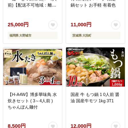
前)【配送不可地域：離
鍋セット お手軽 有着色
島】
25,000円
11,000円
福岡県 大野城市
茨城県 大洗町
【H-A4W】博多華味鳥 水
国産 牛 もつ鍋 1 0人前 醤
炊きセット ( 3～4人前 )
油 国産牛モツ 1kg 3T1
ちゃんぽん麺付
8,500円
12,000円