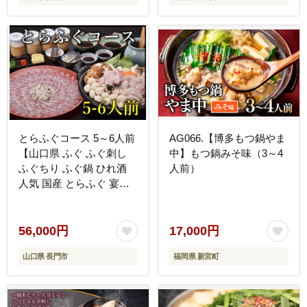
とらふぐコース 5～6人前
AG066.【博多もつ鍋やま
【山口県 ふぐ ふぐ刺し
中】もつ鍋みそ味（3～4
ふぐちり ふぐ鍋 ひれ酒
人前）
人気 国産 とらふぐ 宴会
板前 ポン酢 薬味 家族 配
送日指定可能 日時指定可
能 】(1508)
56,000円
17,000円
山口県 長門市
福岡県 新宮町