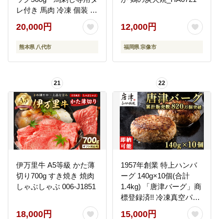
レ付き 馬肉 冷凍 個装 パ
ック 菅乃屋 馬刺し 生食
20,000円
12,000円
刺身 郷土料理
熊本県 八代市
福岡県 宗像市
21
22
伊万里牛 A5等級 かた薄
1957年創業 特上ハンバ
切り700g すき焼き 焼肉
ーグ 140g×10個(合計
しゃぶしゃぶ 006-J1851
1.4kg) 「唐津バーグ」商
標登録済!! 冷凍真空パッ
ク 惣菜
18,000円
15,000円