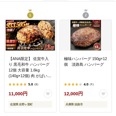
1
2
【ANA限定】 佐賀牛入
極味ハンバーグ 150g×12
り 黒毛和牛 ハンバーグ
個 淡路島 ハンバーグ
12個 大容量 1.6kg
(140g×12個) 肉 がばいば
ーぐ 吉野ヶ里町/石丸食
5.0
4.0
（2）
（1）
肉産業[FBX005]
11,000円
12,000円
佐賀県 吉野ヶ里町
兵庫県 淡路市