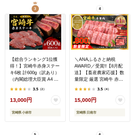
3
4
【総合ランキング1位獲
＼ANAふるさと納税
得！】宮崎牛赤身ステー
AWARD／受賞!!【8月配
キ6枚 計600g（訳あり）
送】【畜産農家応援】数
（内閣総理大臣賞 A4 A5
量限定 厳選 宮崎牛 赤身
宮崎牛 牛肉 黒毛和牛 赤
焼肉 計800g 牛肉 国産
3.5
3.5
（2）
（4）
身 ステーキ 訳あり 宮崎
焼き肉 BBQ 鉄板焼き バ
県）
ーベキュー 人気 黒毛和
13,000円
15,000円
牛 肩ウデ モモ A4 A5 等
級 ギフト 贈答 小分け 食
宮崎県 小林市
宮崎県 日南市
品 選べる ミヤチク 宮崎
県 日南市 送料無料
_C168-26-08
5
6