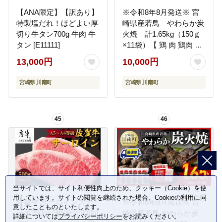
【ANA限定】【訳あり】
※令和8年8月発送※ 宮
特製塩だれ！ほどよい厚
崎県産若鳥 やわらか炭
切り牛タン700g 牛肉 牛
火焼 計1.65kg（150ｇ
タン [E11111]
×11袋）【 鶏 肉 鶏肉 国
産 とり 九州産 鳥 宮崎県
13,000円
10,000円
産 小分け 炭火焼き 】
[C00901r808]
宮崎県 川南町
宮崎県 川南町
45
46
当サイトでは、サイト利便性向上のため、クッキー（Cookie）を使
用しています。サイトの閲覧を継続された場合、Cookieの利用に同
佐賀牛 サーロインステ
※令和8年8月発送※ 宮
意したことものといたします。
ーキ250g×2枚(合計500g)
崎県産若鳥 やわらか炭
詳細については
プライバシーポリシー
をお読みください。