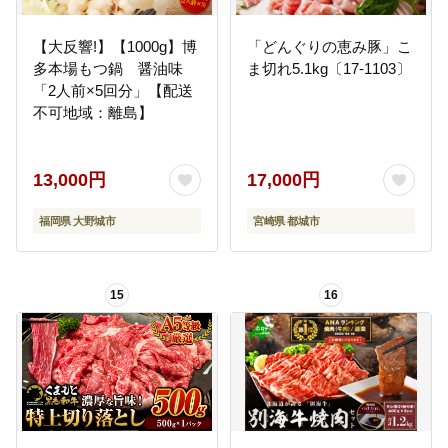
【大反響!】【1000g】博
「どんぐりの恵み豚」こ
多本場もつ鍋 醤油味
ま切れ5.1kg〔17-1103〕
「2人前×5回分」【配送
不可地域：離島】
13,000円
17,000円
福岡県 大野城市
宮崎県 都城市
15
16