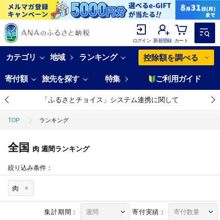
ログイン
新規登録
カート
カテゴリ
地域
ランキング
控除額を調べる
寄付額
旅先を探す
特集
ご利用ガイド
「ふるさとチョイス」システム連携に関して
TOP
ランキング
全国
肉
週間ランキング
絞り込み条件：
肉
集計期間：
寄付実績：