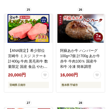
しゃぶ すき焼き A5 A4--
-hkw_lcl_116_1000g---
25
26
【ANA限定】希少部位
阿蘇あか牛 ハンバーグ
宮崎牛 ミスジ ステーキ
100g×7個 計700g あか牛
計400g 牛肉 黒毛和牛 数
赤牛 牛肉100％ 国産牛
量限定 国産 食品 やわら
和牛 冷凍 簡単調理
かい 高級 上質 贅沢 おか
20,000円
16,000円
ず おつまみ ご褒美 お祝
い 記念日 ギフト 贈り物
宮崎県 日南市
熊本県 宇城市
プレゼント 焼肉 鉄板焼
き BBQ 人気 おすすめ
ミヤチク ブランド牛 冷
27
28
凍 宮崎県 日南市 送料無