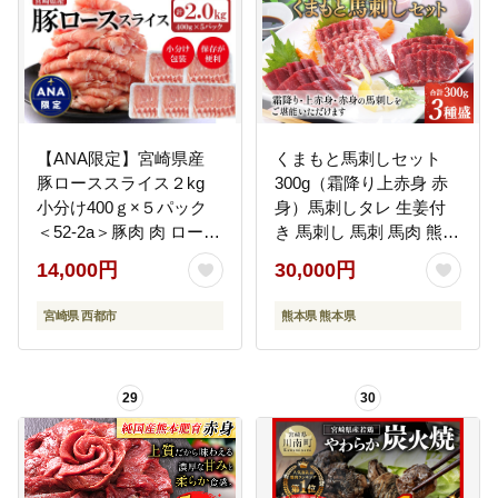
料_D104-25
【ANA限定】宮崎県産
くまもと馬刺しセット
豚ローススライス２kg
300g（霜降り上赤身 赤
小分け400ｇ×５パック
身）馬刺しタレ 生姜付
＜52-2a＞豚肉 肉 ロース
き 馬刺し 馬刺 馬肉 熊本
スライス 小分け 大容量
県
14,000円
30,000円
宮崎県西都市 豚しゃぶ
すき焼き
宮崎県 西都市
熊本県 熊本県
29
30