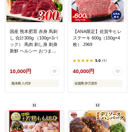
国産 熊本肥育 赤身 馬刺
【ANA限定】佐賀牛ヒレ
し 合計300g （100g×3パ
ステーキ 600g（150g×4
ック） 馬肉 刺し身 刺身
枚） J969
新鮮 ヘルシー おつまみ
晩酌 贈り物 真空パック
5.0
（1）
ブロック 冷凍 熊本県 八
代市
10,000円
40,000円
熊本県 八代市
佐賀県 伊万里市
11
12