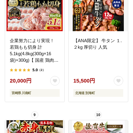
企業努力により実現！
【ANA限定】 牛タン １.
若鶏もも切身 計
２kg 厚切り 人気
5.1kg(4.8kg(300g×16
袋)+300g)【 国産 鶏肉
肉 とり もも肉 モモ
5.0
（2）
5.1kg からあげ 唐揚げ
チキン南蛮 送料無料 】
20,000円
15,500円
[C00711]
宮崎県 川南町
北海道 別海町
9
10