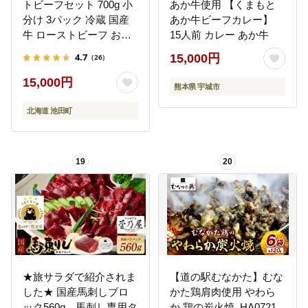
トビーフセット 700g 小
あか牛使用 【くまもと
分け 3パック 冷蔵 国産
あか牛ビーフカレー】
牛 ローストビーフ お中
15人前 カレー あか牛
元 お歳暮 ギフト 贈答 無
4.7
15,000円
（26）
添加 ローストビーフ タ
レ付き
15,000円
熊本県 宇城市
北海道 池田町
19
20
★旅サラダで紹介されま
【道の駅むなかた】むな
した★ 国産馬刺しブロ
かた鶏肩肉使用 やわら
ック560g 馬刺し専用タ
か 鶏の炭火焼_HA0721