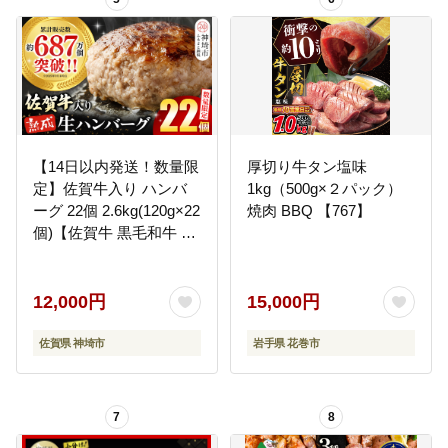
【14日以内発送！数量限
厚切り牛タン塩味
定】佐賀牛入り ハンバ
1kg（500g×２パック）
ーグ 22個 2.6kg(120g×22
焼肉 BBQ 【767】
個)【佐賀牛 黒毛和牛 ブ
ランド牛 九州 ハンバー
グ 牛肉 豚肉 国産 お弁当
おかず 惣菜 おすすめ 人
12,000円
15,000円
気】(H083106)
佐賀県 神埼市
岩手県 花巻市
7
8