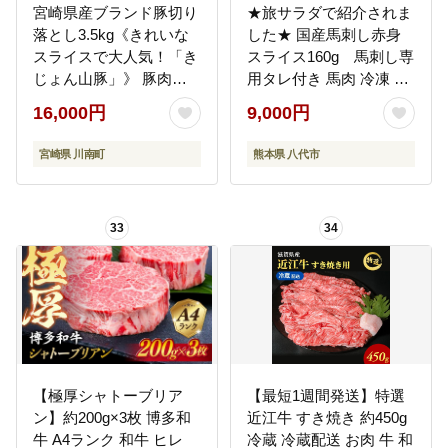
宮崎県産ブランド豚切り
★旅サラダで紹介されま
落とし3.5kg《きれいな
した★ 国産馬刺し赤身
スライスで大人気！「き
スライス160g 馬刺し専
じょん山豚」》 豚肉
用タレ付き 馬肉 冷凍 個
[G7512]
装 パック 菅乃屋 馬刺し
16,000円
9,000円
生食 刺身 郷土料理
宮崎県 川南町
熊本県 八代市
33
34
【極厚シャトーブリア
【最短1週間発送】特選
ン】約200g×3枚 博多和
近江牛 すき焼き 約450g
牛 A4ランク 和牛 ヒレ
冷蔵 冷蔵配送 お肉 牛 和