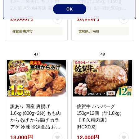
和牛 ご褒美に ギフト用
火焼 計1.65kg（150ｇ
2人前 A5~A4等級 霜降り
×11袋）&手羽元500g 【
OK
牛肉
鶏 肉 鶏肉 国産 とり 九
20,000円
10,000円
州産 鳥 宮崎県産 小分け
炭火焼き 】[C00903r808]
佐賀県 唐津市
宮崎県 川南町
47
48
訳あり 国産 唐揚げ
佐賀牛 ハンバーグ
1.6kg (800g×2袋) もも肉
150g×12個（計1.8kg）
からあげ から揚げ カラ
【多久精肉店】
アゲ 冷凍 冷凍食品 お弁
[HCX002]
当 弁当 おかず 惣菜 鶏も
13,000円
12,000円