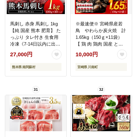
馬刺し 赤身 馬刺し 1kg
※最速便※ 宮崎県産若
【純 国産 熊本 肥育】 た
鳥 やわらか炭火焼 計
っぷり タレ付き 生食用
1.65kg（150ｇ×11袋）
冷凍《7-14日以内に出荷
【 鶏 肉 鶏肉 国産 とり
予定(土日祝除く)》送料
九州産 鳥 宮崎県産 小分
27,000円
10,000円
無料---
け 炭火焼き 】 [C00901-
mna_fjst10_3e7e_r7_270
ss]
熊本県 南阿蘇村
宮崎県 川南町
00_1000g---
31
32