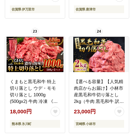
佐賀県 伊万里市
佐賀県 唐津市
23
24
くまもと黒毛和牛 特上
【選べる容量】【人気精
切り落とし ウデ・モモ
肉店からお届け】小林市
切り落とし 1000g
産黒毛和牛切り落とし
(500gx2) 牛肉 冷凍 《30
2kg（牛肉 黒毛和牛 訳あ
日以内に出荷予定(土日
り 切り落とし 小間切れ
18,000円
23,000円
祝除く)》冷凍庫 個別 取
赤身 小分け）
分け 小分け 個包装 モモ
熊本県 氷川町
宮崎県 小林市
スライス 肉 お肉 しゃぶ