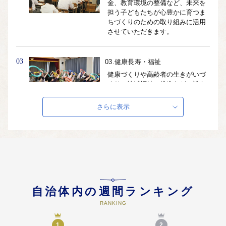
金、教育環境の整備など、未来を
担う子どもたちが心豊かに育つま
ちづくりのための取り組みに活用
させていただきます。
03
03.健康長寿・福祉
健康づくりや高齢者の生きがいづ
くり、地域福祉の推進など、誰も
が自分らしくすこやかに生活でき
るまちづくりのための取り組みに
さらに表示
活用させていただきます。
04
04.都市環境・安全安心
安全安心なまちづくり、自然環境
の保全、機能的で潤いのある都市
空間の創出など、都市と自然が共
生した安全で安心なまちづくりの
自治体内の週間ランキング
取り組みに活用させていただきま
す。
RANKING
1
2