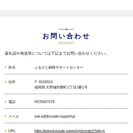
お問い合わせ
CONTACT
返礼品や発送等については下記までお問い合わせください。
担当
ふるさと納税サポートセンター
住所
〒 8168510
福岡県 大野城市曙町 2丁目2番1号
電話
0570067378
メール
ask-a@furusato-support.jp
URL
https://www.furusato-support.jp/contact?site=4