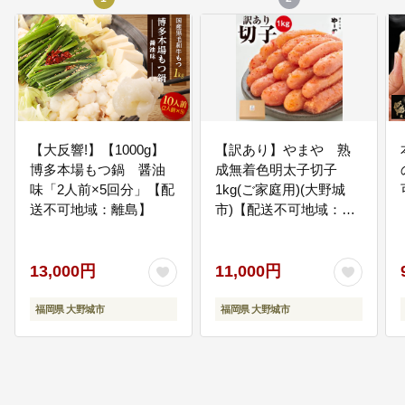
05
05.使途を指定しない（市に一任す
る）
寄附金の使い方を特に定めず、大
野城市にお任せいただくもので
す。まちづくり全般に係る取り組
みに幅広く活用させていただきま
す。
【大反響!】【1000g】
【訳あり】やまや 熟
博多本場もつ鍋 醤油
成無着色明太子切子
味「2人前×5回分」【配
1kg(ご家庭用)(大野城
送不可地域：離島】
市)【配送不可地域：離
島】
13,000円
11,000円
福岡県 大野城市
福岡県 大野城市