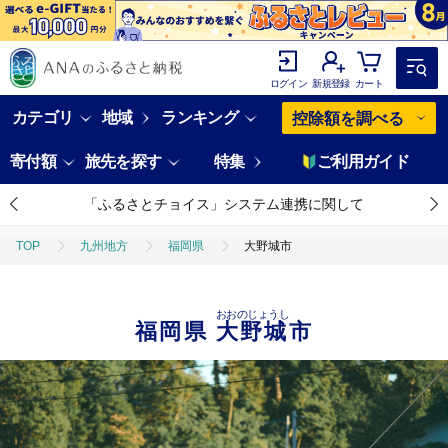
ログイン
新規登録
カート
カテゴリ
地域
ランキング
控除額を調べる
寄付額
旅先を探す
特集
ご利用ガイド
「ふるさとチョイス」システム連携に関して
TOP
九州地方
福岡県
大野城市
おおのじょうし
福岡県
大野城市