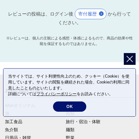
レビューの投稿は、ログイン後
寄付履歴
から行って
ください。
※レビューは、個人の主観による感想・体感によるもので、商品の効果や性
能を保証するものではありません。
当サイトでは、サイト利便性向上のため、クッキー（Cookie）を使
用しています。サイトの閲覧を継続された場合、Cookieの利用に同
意したことものといたします。
お礼の品から探す
詳細については
プライバシーポリシー
をお読みください。
ANAオリジナル
定期便
OK
酒
肉類
加工食品
旅行・宿泊・体験
魚介類
麺類
日用品・雑貨
野菜