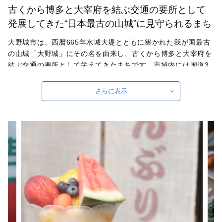
古くから博多と大宰府を結ぶ交通の要所として
発展してきた“日本最古の山城”に見守られるまち
大野城市は、西暦665年水城大堤とともに築かれた我が国最古
の山城「大野城」にその名を由来し、古くから博多と大宰府を
結ぶ交通の要所として栄えてきたまちです。市域内には国道3
号や福岡都市高速道路、JR九州鹿児島本線、西鉄天神大牟田線
が通り、九州自動車道太宰府ICや福岡空港にも近く、交通の便
さらに表示
に恵まれているとともに、東北部の四王寺山や乙金山、南部の
牛頸山など、貴重な緑も残っており、住みやすいまちとして、
人口増加が続いています。今後も魅力あふれる住みよいまちづ
くりに取り組んでまいります。本市の歴史・施策・将来像にご
理解をいただき、ご協力ご支援いただきますようお願い申し上
げます。