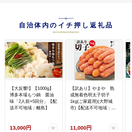
自治体内のイチ押し返礼品
recommendation
【大反響!】【1000g】
【訳あり】やまや 熟
博多本場もつ鍋 醤油
成無着色明太子切子
味「2人前×5回分」【配
1kg(ご家庭用)(大野城
送不可地域：離島】
市)【配送不可地域：離
島】
13,000円
11,000円