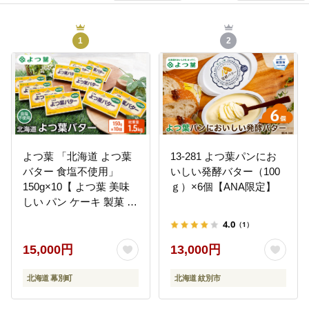
1
2
よつ葉 「北海道 よつ葉
13-281 よつ葉パンにお
バター 食塩不使用」
いしい発酵バター（100
150g×10【 よつ葉 美味
ｇ）×6個【ANA限定】
しい パン ケーキ 製菓 お
菓子 無塩 塩 北海道 十勝
4.0
（1）
幕別 】
15,000円
13,000円
北海道 幕別町
北海道 紋別市