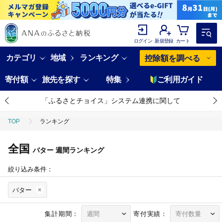
ログイン
新規登録
カート
カテゴリ
地域
ランキング
控除額を調べる
寄付額
旅先を探す
特集
ご利用ガイド
「ふるさとチョイス」システム連携に関して
TOP
ランキング
全国
バター
週間ランキング
絞り込み条件：
バター
集計期間：
寄付実績：