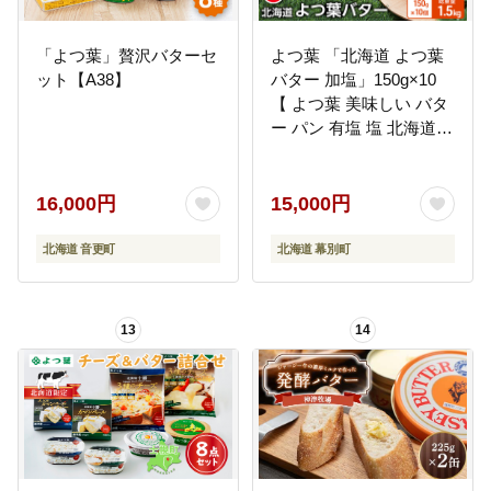
「よつ葉」贅沢バターセ
よつ葉 「北海道 よつ葉
ット【A38】
バター 加塩」150g×10
【 よつ葉 美味しい バタ
ー パン 有塩 塩 北海道
十勝 幕別 】
16,000円
15,000円
北海道 音更町
北海道 幕別町
13
14