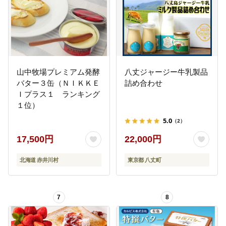
山中牧場プレミアム発酵
八丈ジャージー牛乳製品
バター３缶（ＮＩＫＫＥ
詰め合わせ
Ｉプラス１ ランキング
１位）
5.0
（2）
17,500円
22,000円
北海道 赤井川村
東京都 八丈町
7
8