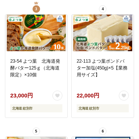
3
4
23-54 よつ葉 北海道発
22-113 よつ葉ポンドバ
酵バター125ｇ（北海道
ター加塩(450g)×5【業務
限定）×10個
用サイズ】
23,000円
22,000円
北海道 紋別市
北海道 紋別市
5
6