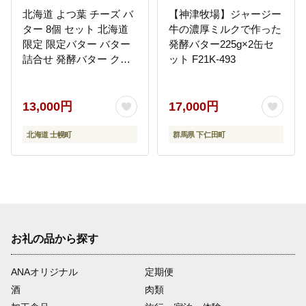
北海道 よつ葉 チーズ バ
【神津牧場】ジャージー
ター 8個 セット 北海道
牛の濃厚ミルクで作った
限定 限定バター バター
発酵バター225g×2缶セ
詰合せ 発酵バター クリ
ット F21K-493
ームチーズ おつまみ カ
マンベール ブルーチー
ズ モッツァレラ 食べ比
13,000円
17,000円
べ 贈り物 お取り寄せ 詰
め合わせ 乳製品 送料無
北海道 士幌町
群馬県 下仁田町
料 十勝 士幌町【Y08】
お礼の品から探す
ANAオリジナル
定期便
酒
肉類