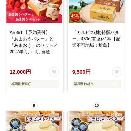
AB381.【予約受付】
「カルピス(株)特撰バタ
「あまおうバター」と
ー」450g(有塩)×1本【配
「あまおう」のセット／
送不可地域：離島】
2027年2月～4月発送予
定
12,000円
9,500円
福岡県 新宮町
群馬県 館林市
9
10