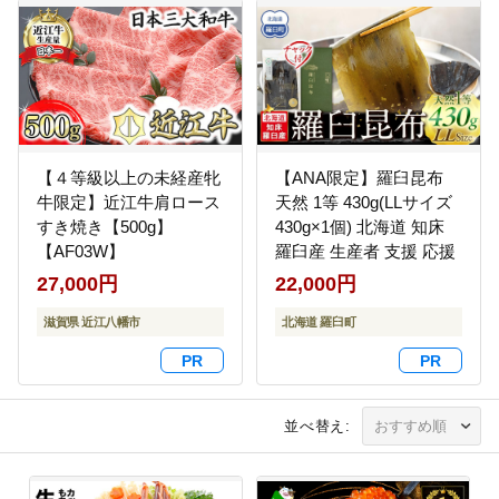
【４等級以上の未経産牝
【ANA限定】羅臼昆布
牛限定】近江牛肩ロース
天然 1等 430g(LLサイズ
すき焼き【500g】
430g×1個) 北海道 知床
【AF03W】
羅臼産 生産者 支援 応援
27,000円
22,000円
滋賀県 近江八幡市
北海道 羅臼町
並べ替え: