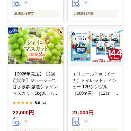
北海道 根室市
北海道 紋別市
【2026年発送】【2回
エリエール i:na（イー
定期便】ジューシーで
ナ）トイレットティシ
甘さ抜群 厳選シャイン
ュー 12Rシングル
マスカット1kg以上×2
（100m巻）（12ロール
回配送
×6パック） | トイレッ
5.0
（2）
トペーパー【0095-
22,000円
21,000円
005】