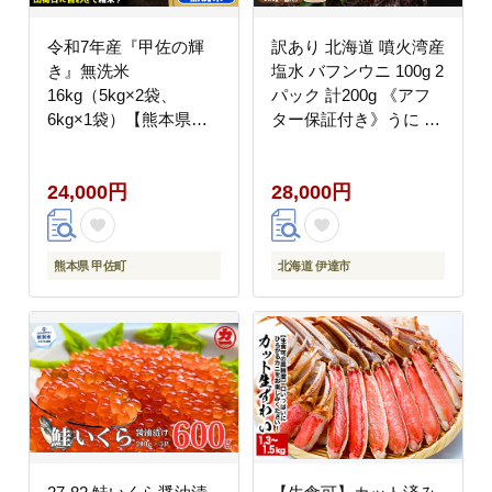
令和7年産『甲佐の輝
訳あり 北海道 噴火湾産
き』無洗米
塩水 バフンウニ 100g 2
16kg（5kg×2袋、
パック 計200g 《アフ
6kg×1袋）【熊本県
ター保証付き》うに ウ
産・無洗米・16kg】 -
ニ 雲丹 海鮮 海の幸 魚
国産 白米 無洗米 お米
介類 ウニ丼 お寿司 濃
24,000円
28,000円
ブレンド米 複数原料米
厚 無添加 産地直送 お
訳あり 厳選 マイスター
取り寄せ 山村水産 送料
生活応援 ひのひかり 森
無料
のくまさん おすすめ 熊
熊本県 甲佐町
北海道 伊達市
本県 甲佐町【価格改定
ZO】