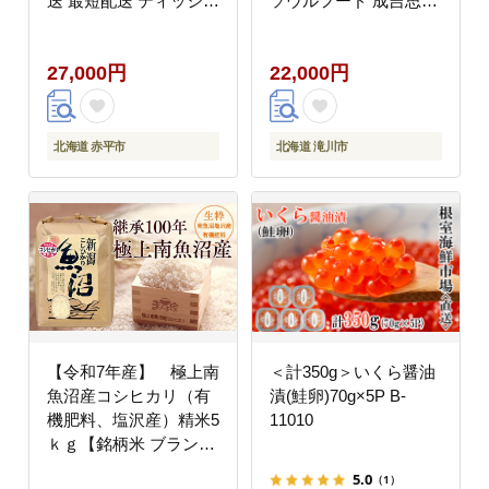
送 最短配送 ティッシュ
ソウルフード 成吉思汗
ペーパー 箱 やわらか
BBQ 肉 焼き肉 焼肉 バ
保湿成分配合 まとめ買
ーべキュー ラム マトン
27,000円
22,000円
い 紙 防災 常備品 備蓄
ラム肉 羊 羊肉 ジンギ
品 消耗品 備蓄 日用品
スカン タレ 味付 個包
生活必需品 北海道 赤平
装 冷凍 おすすめ
市
北海道 赤平市
北海道 滝川市
【令和7年産】 極上南
＜計350g＞いくら醤油
魚沼産コシヒカリ（有
漬(鮭卵)70g×5P B-
機肥料、塩沢産）精米5
11010
ｋｇ【銘柄米 ブランド
米 精米 こしひかり コ
5.0
（1）