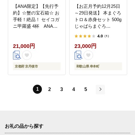
【ANA限定】【先行予
【お正月予約12月25日
約】☆蟹の宝石箱☆ お
～29日発送】 本まぐろ
手軽！絶品！ セイコガ
トロ＆赤身セット 500g
ニ甲羅盛 4杯 ANAオ
じゃばらまぐろ
リジナル YK00447
【nks110D-sg】
4.0
（1）
21,000円
23,000円
京都府 京丹後市
和歌山県 串本町
1
2
3
4
5
次
お礼の品から探す