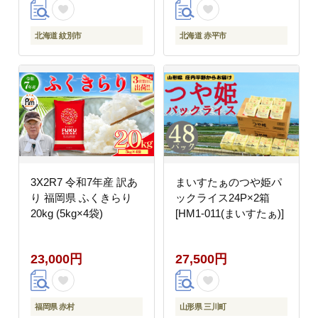
蓄品 消耗品 日用品 生
活必需品 北海道 赤平市
北海道 紋別市
北海道 赤平市
3X2R7 令和7年産 訳あ
まいすたぁのつや姫パ
り 福岡県 ふくきらり
ックライス24P×2箱
20kg (5kg×4袋)
[HM1-011(まいすたぁ)]
23,000円
27,500円
福岡県 赤村
山形県 三川町