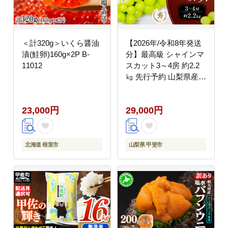
＜計320g＞いくら醤油
【2026年/令和8年発送
漬(鮭卵)160g×2P B-
分】最高級 シャインマ
11012
スカット3～4房 約2.2
㎏ 先行予約 山梨県産
産地直送 フルーツ 果物
くだもの ぶどう ブドウ
23,000円
29,000円
葡萄 シャイン シャイン
マスカット 新鮮 人気
おすすめ 国産 贈答 ギ
フト お取り寄せ 山梨
北海道 根室市
山梨県 甲斐市
甲斐市 AN-12