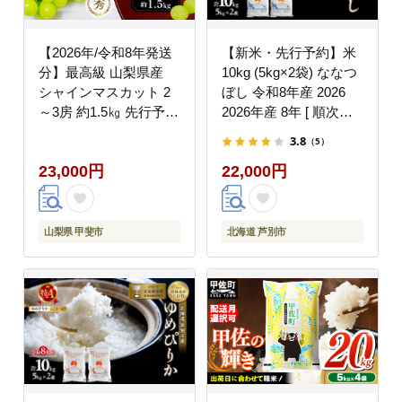
【2026年/令和8年発送
【新米・先行予約】米
分】最高級 山梨県産
10kg (5kg×2袋) ななつ
シャインマスカット 2
ぼし 令和8年産 2026
～3房 約1.5㎏ 先行予約
2026年産 8年 [ 順次発
産地直送 フルーツ 果物
送 ] ANA限定 北海道 芦
3.8
（5）
くだもの ぶどう ブドウ
別市産 芦別市 芦別
23,000円
22,000円
葡萄 シャイン シャイン
RICE 精米 白米 お米 10
マスカット 新鮮 人気
キロ ブランド米 特Aラ
おすすめ 国産 贈答 ギ
ンク 予約受付中 産地直
フト お取り寄せ 山梨
送 高評価 芦別応援米
山梨県 甲斐市
北海道 芦別市
甲斐市 AN-11