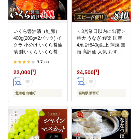
いくら醤油漬（鮭卵）
＜3営業日以内に出荷＞
400g(200g×2パック) イ
特大 うなぎ 鰻楽 国産
クラ 小分け いくら醤油
4尾 計840g以上 蒲焼 無
漬 鮭いくら いくら醤油
頭 高評価 人気 おすす
漬け 鮭 鮭卵 ikura 醤油
め 冷凍 簡単調理 個包
3.7
（3）
いくら 冷凍いくら いく
装 鰻 魚介 贈答品 ギフ
22,000円
24,500円
ら北海道 醤油鮭いくら
ト 贈り物 スピード便
人気 大好評品 北海道
【C388-840-3d】
白糠町_K022-1676
北海道 白糠町
宮崎県 新富町