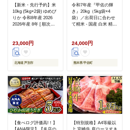
【新米・先行予約】米
令和7年産『甲佐の輝
10kg (5kg×2袋) ゆめぴ
き』20kg（5kg袋×4
りか 令和8年産 2026
袋）／出荷日に合わせ
2026年産 8年 [ 順次発
て精米 - 国産 白米 精米
送 ] ANA限定 北海道 芦
お米 ブレンド米 複数原
別市産 芦別市 芦別
料米 訳あり 厳選 マイ
23,000円
24,000円
RICE 農家直送 精米 白
スター 生活応援 ひのひ
米 お米 10キロ 最高級
かり 森のくまさん おす
特Aランク 予約受付中
すめ 熊本県 甲佐町【価
高評価 芦別応援米
格改定ZQ】
北海道 芦別市
熊本県 甲佐町
【食べログ評価高!！】
【特別規格】A4等級以
【ANA限定】【名店の
上 宮崎牛 肩ロースすき