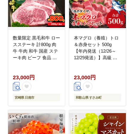
数量限定 黒毛和牛 ロー
本マグロ（養殖）トロ
スステーキ 計800g 肉
＆赤身セット 500g
牛 牛肉 和牛 国産 ステ
【年内発送（12/26～
ーキ肉 ビーフ 食品 贅
12/29発送）】高級 ク
沢 ディナー おかず 晩
ロマグロ 中トロ 中とろ
ご飯 食べ応え 赤身 焼
まぐろ マグロ 鮪 刺身
23,000円
23,000円
肉 鉄板焼き BBQ バー
赤身 柵 じゃばらまぐろ
ベキュー おすすめ 小分
本マグロ 本鮪
け ギフト 贈り物 贈答
【nks110D-sg】
ご褒美 ミヤチク 冷凍
宮崎県 日南市
和歌山県 すさみ町
宮崎県 日南市 送料無料
_DC26-25