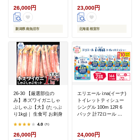
シヒカリ 魚沼産 新潟米
26,000円
23,000円
産地直送 お米 米 こめ
コメ ご飯 御飯 ごは
ん】
新潟県 南魚沼市
北海道 根室市
26-30 【厳選部位の
エリエール i:na(イーナ)
み】本ズワイガニしゃ
トイレットティシュー
ぶしゃぶ【大】(たっぷ
シングル 100m 12R 6
り1kg)｜ 生食可 お刺身
パック 計72ロール 最
短 10日以内配送 最短
4.0
（1）
配送 2倍巻 長持ち まと
26,000円
24,000円
め買い 防災 常備品 備