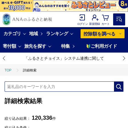
ログイン
新規登録
カート
カテゴリ
地域
ランキング
控除額を調べる
寄付額
旅先を探す
特集
ご利用ガイド
「ふるさとチョイス」システム連携に関して
TOP
詳細検索
詳細検索結果
120,336
絞り込み結果：
件
絞り込み条件：