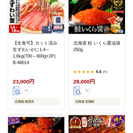
【生食可】カット済み
北海道 鮭 いくら醤油漬
生ずわいがに1.4～
250g
1.6kg(700～800g×2P)
B-48014
5.0
（1）
23,000円
28,000円
北海道 根室市
北海道 別海町