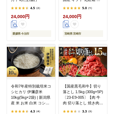
粧箱入り 小分け パック
4.5
5.0
（2）
（1）
冷凍
24,000円
24,000円
愛媛県 今治市
宮崎県 宮崎市
令和7年産特別栽培米コ
【国産黒毛和牛】切り
シヒカリ 伊彌彦米
落とし 1.5kg (300g×5P)
10kg(5kg×2袋) | 新潟県
〔23-E9-005〕【肉 牛
産 米 お米 白米 コシヒ
肉 切り落とし 焼き肉
カリ 精米 特別栽培米
焼肉 スライス すき焼き
4.3
3.3
（4）
（3）