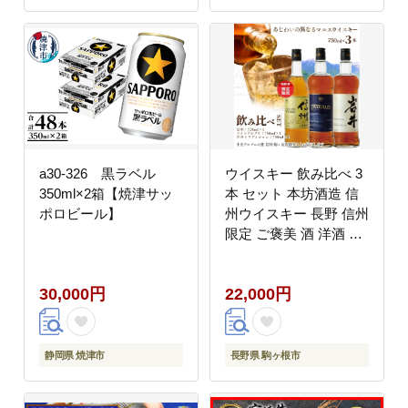
a30-326 黒ラベル
ウイスキー 飲み比べ 3
350ml×2箱【焼津サッ
本 セット 本坊酒造 信
ポロビール】
州ウイスキー 長野 信州
限定 ご褒美 酒 洋酒 プ
レゼント 贈り物 長野県
駒ヶ根市
30,000円
22,000円
静岡県 焼津市
長野県 駒ヶ根市