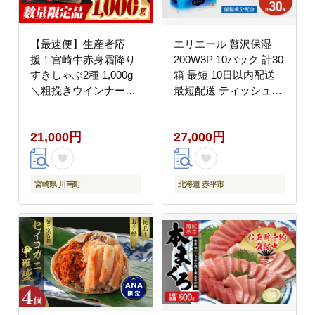
【最速便】生産者応
エリエール 贅沢保湿
援！宮崎牛赤身霜降り
200W3P 10パック 計30
すきしゃぶ2種 1,000g
箱 最短 10日以内配送
＼粗挽きウインナー
最短配送 ティッシュペ
付！／【 1kg 肉 牛肉
ーパー 箱 保湿成分配合
ミヤチク スライス すき
ティッシュ まとめ買い
21,000円
27,000円
焼き しゃぶしゃぶ 】
紙 防災 常備品 備蓄品
[B00611-ss]
消耗品 備蓄 日用品 生
活必需品 北海道 赤平市
宮崎県 川南町
北海道 赤平市