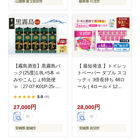
山梨県 富士吉田市
岐阜県 可児市
【霧島酒造】黒霧島パ
【 最短発送 】トイレッ
ック(25度)1.8L×5本 ≪
トペーパー ダブル スコ
みやこんじょ特急便
ッティ 3倍長持ち 48ロ
≫〔27-07-K01P-25-
ール ( 4ロール × 12パ
1800-5-Q_99〕
ック ) フラワーパック
5.0
（1）
香り付き
27,000円
28,000円
宮崎県 都城市
宮城県 岩沼市