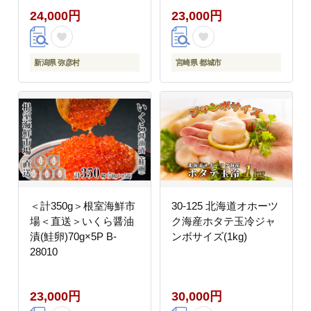
伊彌彦米 10kg 送料無
しゃぶしゃぶ 人気 おす
24,000円
23,000円
料 新潟県 弥彦村
すめ 国産】
新潟県 弥彦村
宮崎県 都城市
＜計350g＞根室海鮮市
30-125 北海道オホーツ
場＜直送＞いくら醤油
ク海産ホタテ玉冷ジャ
漬(鮭卵)70g×5P B-
ンボサイズ(1kg)
28010
23,000円
30,000円