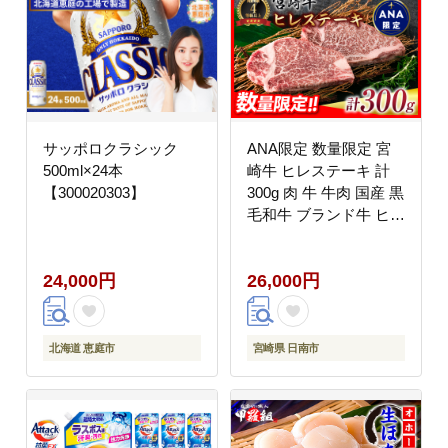
サッポロクラシック
ANA限定 数量限定 宮
500ml×24本
崎牛 ヒレステーキ 計
【300020303】
300g 肉 牛 牛肉 国産 黒
毛和牛 ブランド牛 ヒレ
ステーキ 人気 赤身
_EA12-23
24,000円
26,000円
北海道 恵庭市
宮崎県 日南市