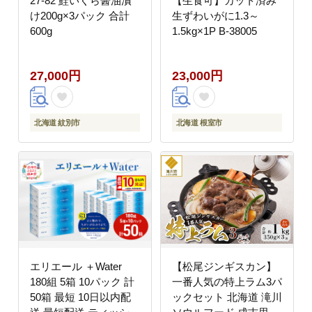
27-82 鮭いくら醤油漬
【生食可】カット済み
け200g×3パック 合計
生ずわいがに1.3～
600g
1.5kg×1P B-38005
27,000円
23,000円
北海道 紋別市
北海道 根室市
エリエール ＋Water
【松尾ジンギスカン】
180組 5箱 10パック 計
一番人気の特上ラム3パ
50箱 最短 10日以内配
ックセット 北海道 滝川