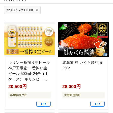
¥20,001～¥30,000
キリン一番搾り生ビール
北海道 鮭 いくら醤油漬
神戸工場産 一番搾り生
250g
ビール 500ml×24缶（１
ケース） キリンビール
神戸市 お酒 ビール ギフ
20,500円
28,000円
ト│ 麒麟 ビール 缶ビー
ル 缶 家飲み 宅飲み 晩酌
兵庫県 神戸市
北海道 別海町
ケース BBQ バーベキュ
ー イベント