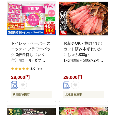
トイレットペーパー ス
お刺身OK・棒肉だけ！
コッティ フラワーパッ
カット済み本ずわいか
ク 3倍長持ち〈香り
にしゃぶ800g～
付〉4ロール(ダブ
1kg(400g～500g×2P)
ル)×12パック 日用品 最
C-25019
5.0
（11）
短翌日発送 [スコッティ
28,000円
29,000円
フラワーパック トイレ
ットペーパー 日本製紙
クレシア]
秋田県 秋田市
北海道 根室市