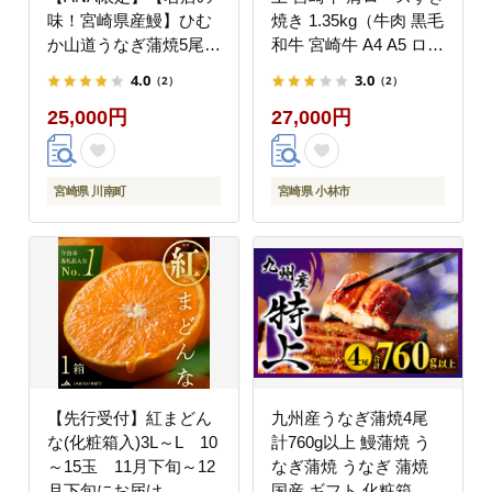
味！宮崎県産鰻】ひむ
焼き 1.35kg（牛肉 黒毛
か山道うなぎ蒲焼5尾分
和牛 宮崎牛 A4 A5 ロー
(650g以上) 【 国産 う
ス すき焼き用 赤身 霜
4.0
3.0
（2）
（2）
なぎ ウナギ 鰻】
降り 人気 ブランド牛）
25,000円
27,000円
[B08412]
宮崎県 川南町
宮崎県 小林市
【先行受付】紅まどん
九州産うなぎ蒲焼4尾
な(化粧箱入)3L～L 10
計760g以上 鰻蒲焼 う
～15玉 11月下旬～12
なぎ蒲焼 うなぎ 蒲焼
月下旬にお届け
国産 ギフト 化粧箱 化