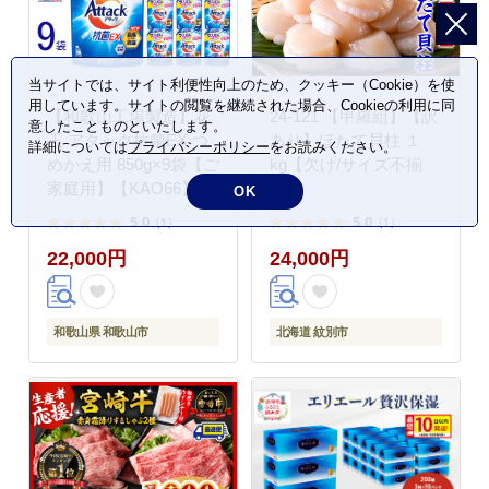
当サイトでは、サイト利便性向上のため、クッキー（Cookie）を使
用しています。サイトの閲覧を継続された場合、Cookieの利用に同
【和歌山工場製造】花
24-121 【甲羅組】【訳
意したことものといたします。
王 アタック抗菌EX つ
あり】ほたて貝柱 １
詳細については
プライバシーポリシー
をお読みください。
めかえ用 850g×9袋【ご
kg【欠け/サイズ不揃
家庭用】【KAO66】
い】
OK
5.0
5.0
（1）
（1）
22,000円
24,000円
和歌山県 和歌山市
北海道 紋別市