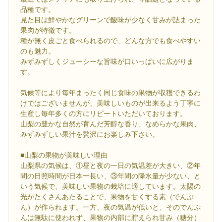
品種です。
見た目は鮮やかなグリーンで酸味が少なく甘みが詰まった
果肉が特徴です。
種が無く皮ごと食べられるので、どんな方でも食べやすい
のも魅力。
みずみずしくジューシーな旨味が口いっぱいに広がりま
す。
気候等により毎年まったく同じ食味の果物が収穫できるわ
けではございませんが、美味しいものが出来るよう丁寧に
生産し毎年多くの方にリピートいただいております。
山梨の豊かな自然が育んだ芳醇な香り、なめらかな果肉、
みずみずしい果汁を贅沢にお楽しみ下さい。
■山梨の果物が美味しい理由
山梨県の気候は、①昼と夜の一日の気温差が大きい、②年
間の日照時間が日本一長い、③年間の降水量が少ない、と
いう気候で、美味しい果物の栽培に適しています。太陽の
光がたくさんあたることで、果物を甘くする素（でんぷ
ん）が作られます。一方、夜の気温が低いと、そのでんぷ
んは無駄に使われず、果物の内部に貯えられ甘み（糖分）