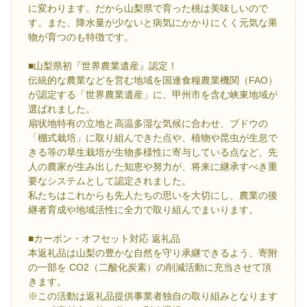
に変わります。だから山梨県で育った桃は美味しいので
す。また、降水量が少ないと病気にかかりにくく元気な果
物が育つのも特徴です。
■山梨県初『世界農業遺産』認定！
伝統的な農業などを営む地域を国連食糧農業機関（FAO）
が認定する「世界農業遺産」に、甲州市を含む峡東地域が
選ばれました。
扇状地特有の立地と高温多湿な気候に合わせ、ブドウの
「棚式栽培」に取り組んできた点や、植物や昆虫が生息で
きる等の草生栽培が生物多様性に寄与している点など、先
人の農家が生み出した知恵や努力が、将来に継承すべき重
要なシステムとして認定されました。
私たちはこれからも先人たちの思いを大切にし、農業の後
継者育成や地域活性に全力で取り組んでまいります。
■カーボン・オフセット対応 返礼品
本返礼品は山梨の豊かな自然を守り承継できるよう、寄附
の一部を CO2（二酸化炭素）の削減活動に充当させて頂
きます。
※この活動は返礼品提供事業者独自の取り組みとなります