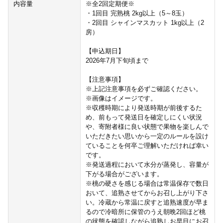
内容量
※全2回定期便※
・1回目 完熟桃 2kg以上（5～8玉）
・2回目 シャインマスカット 1kg以上（2
房）
【申込期日】
2026年7月下旬頃まで
【注意事項】
※上記注意事項を必ずご確認ください。
※画像はイメージです。
※収穫時期により発送時期が前後するた
め、前もって発送日を確定しにくい状況
や、寄附者様に良い状態で果物を楽しんで
いただきたい思いから一定のルールを設け
ていることを何卒ご理解いただければ幸い
です。
※発送過程において水分が蒸発し、容量が
下がる場合がございます。
※桃の硬さを感じる場合は常温保存で数日
おいて、追熟させてからお召し上がり下さ
い。冷蔵から常温に戻すと追熟速度が早ま
るので冷暗所に保管のうえ朝晩2回ほど桃
の状態を確認しながら追熟しお早目にお召