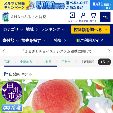
ログイン
新規登録
カート
カテゴリ
地域
ランキング
控除額を調べる
寄付額
旅先を探す
特集
ご利用ガイド
「ふるさとチョイス」システム連携に関して
+5
TOP
中部地方
山梨県
甲州市
【定期便】旬のフルーツ
TOP
フルーツ
【定期便】旬のフルーツ2回定期便（桃・シャインマスカ
山梨県
甲州市
TOP
フルーツ
もも
【定期便】旬のフルーツ2回定期便（桃・シ
TOP
フルーツ
ぶどう・マスカット
【定期便】旬のフルーツ2
TOP
定期便
【定期便】旬のフルーツ2回定期便（桃・シャインマスカッ
TOP
定期便
フルーツ(定期便)
【定期便】旬のフルーツ2回定