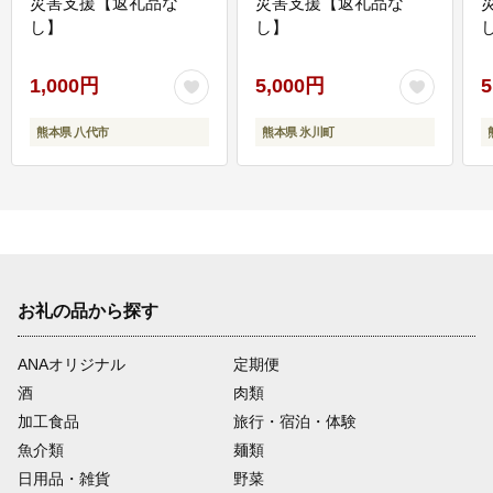
災害支援【返礼品な
災害支援【返礼品な
し】
し】
し
1,000円
5,000円
5
熊本県 八代市
熊本県 氷川町
お礼の品から探す
ANAオリジナル
定期便
酒
肉類
加工食品
旅行・宿泊・体験
魚介類
麺類
日用品・雑貨
野菜