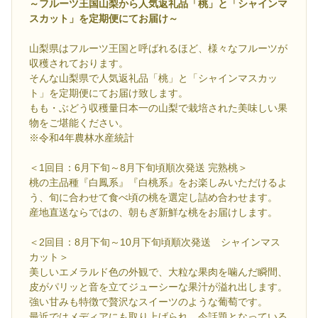
～フルーツ王国山梨から人気返礼品「桃」と「シャインマ
スカット」を定期便にてお届け～
山梨県はフルーツ王国と呼ばれるほど、様々なフルーツが
収穫されております。
そんな山梨県で人気返礼品「桃」と「シャインマスカッ
ト」を定期便にてお届け致します。
もも・ぶどう収穫量日本一の山梨で栽培された美味しい果
物をご堪能ください。
※令和4年農林水産統計
＜1回目：6月下旬～8月下旬頃順次発送 完熟桃＞
桃の主品種『白鳳系』『白桃系』をお楽しみいただけるよ
う、旬に合わせて食べ頃の桃を選定し詰め合わせます。
産地直送ならではの、朝もぎ新鮮な桃をお届けします。
＜2回目：8月下旬～10月下旬頃順次発送 シャインマス
カット＞
美しいエメラルド色の外観で、大粒な果肉を噛んだ瞬間、
皮がパリッと音を立てジューシーな果汁が溢れ出します。
強い甘みも特徴で贅沢なスイーツのような葡萄です。
最近ではメディアにも取り上げられ、今話題となっている