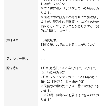
し上がりください。
※ごく稀に種入りが混在している場合があ
ります。
※発送の際には万全の荷造りにて発送致し
ますが、配送中の衝撃等で、ぶどうの粒が
軸からとれてしまうことがありますが品質
的に問題ありません。
賞味期限
【消費期限】
到着次第、お早めにお召し上がりくださ
い。
アレルギー表示
もも
配送時期
1回目 完熟桃：2026年6月下旬～8月下旬
頃、順次発送予定
2回目 シャインマスカット：2026年8月下
旬～10月下旬頃、順次発送予定
※天候や収穫状況により出荷に変動がござ
います。
（※沖縄・離島へのお届けはできかねてお
ります）