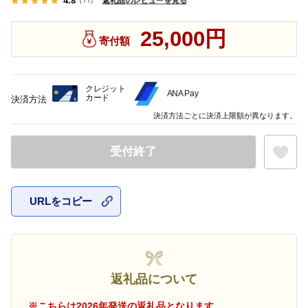
25,000円
寄付額
クレジット
ANA Pay
カード
決済方法
決済方法ごとに決済上限額が異なります。
受付終了
URLをコピー
お気に入
返礼品について
※こちらは2026年発送の返礼品となります