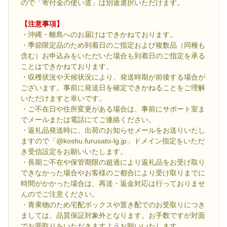
ので「寄付金の使い道」は別途選択いただけます。
【注意事項】
・沖縄・離島へのお届けはできかねております。
・季節限定品のため到着日のご指定および複数品（同種も
含む）お申込みをいただいた場合も到着日のご指定を承る
ことはできかねております。
・収穫状況や天候状況により、発送時期が前後する場合が
ございます。事前に発送日を確定できかねることをご理解
いただけますと幸いです。
・ご不在日や住所変更がある場合は、事前にサポート室ま
でメールまたは電話にてご連絡ください。
・返礼品発送時に、出荷のお知らせメールをお送りいたし
ますので「@koshu.furusato-lg.jp」ドメイン指定をいただ
き受信設定をお願いいたします。
・長期ご不在や保管期限の超過により返礼品をお受け取り
できなかった場合やお客様のご都合により受け取りまでに
時間がかかった場合は、再送・返金対応は行っておりませ
んのでご注意ください。
・青果物のため宅配ボックスや置き配でのお受取りにつき
ましては、品質保証対象外となります。お手数ですが対面
でお受取りをいただきますようお願いいたします。