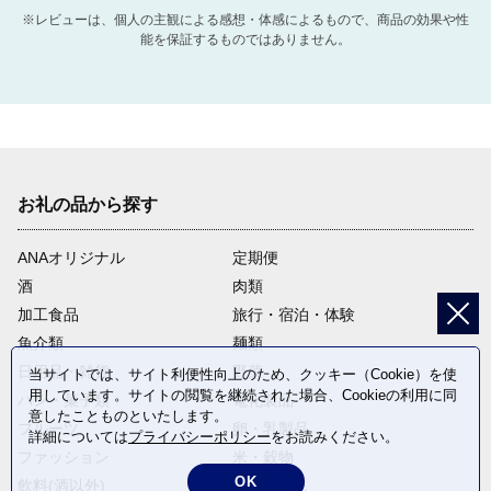
※レビューは、個人の主観による感想・体感によるもので、商品の効果や性
能を保証するものではありません。
お礼の品から探す
ANAオリジナル
定期便
酒
肉類
加工食品
旅行・宿泊・体験
魚介類
麺類
日用品・雑貨
野菜
当サイトでは、サイト利便性向上のため、クッキー（Cookie）を使
用しています。サイトの閲覧を継続された場合、Cookieの利用に同
パン・菓子類
電化製品
意したことものといたします。
フルーツ
卵・乳製品
詳細については
プライバシーポリシー
をお読みください。
ファッション
米・穀物
OK
飲料(酒以外)
返礼品なし