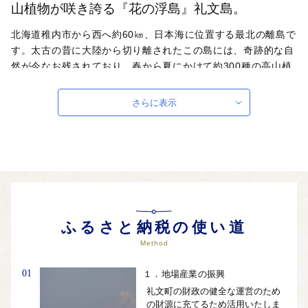
山植物が咲き誇る『花の浮島』礼文島。
北海道稚内市から西へ約60㎞、日本海に位置する最北の離島で
す。太古の昔に大陸から切り離されたこの島には、奇跡的な自
然が今なお残されており、春から夏にかけて約300種の高山植
物が咲き誇る風光明媚な場所として知られています。
さらに表示
自治体ホームページは
こちら
（外部サイト）
外部サイトへ遷移します。
個人情報の保護は遷移先サイトの方針に従います。
ふるさと納税の使い道
Method
01
１．地場産業の振興
礼文町の財政の健全な運営のため
の財源に充てるため活用いたしま