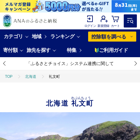
ログイン
新規登録
カート
カテゴリ
地域
ランキング
控除額を調べる
寄付額
旅先を探す
特集
ご利用ガイド
「ふるさとチョイス」システム連携に関して
TOP
北海道
礼文町
れぶんちょう
北海道
礼文町