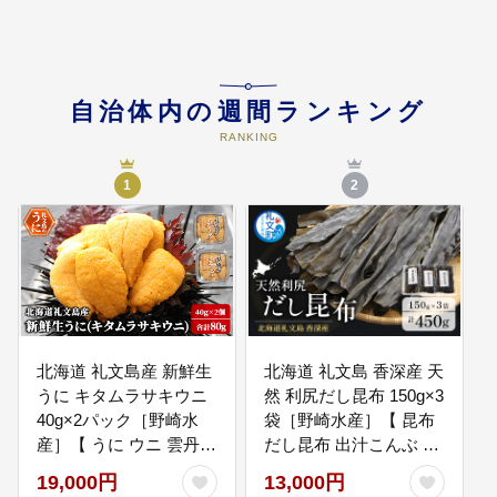
04
４．スポーツ振興
礼文町のスポーツの振興に関する
事業のために活用いたします。
自治体内の週間ランキング
RANKING
1
2
05
５．自然保護、環境保全
自然公園の補修や高山植物の保
護、活動する団体の支援のための
財源に充てるため活用いたしま
す。
北海道 礼文島産 新鮮生
北海道 礼文島 香深産 天
うに キタムラサキウニ
然 利尻だし昆布 150g×3
40g×2パック［野崎水
袋［野崎水産］【 昆布
産］【 うに ウニ 雲丹
だし昆布 出汁こんぶ 天
06
６．北のカナリアパーク整備
生うに ムラサキウニ 素
然 利尻昆布 香深産 海藻
19,000円
13,000円
北のカナリアパーク整備等のため
材本来の味 海鮮 うに丼
和食 煮物 旨味 】