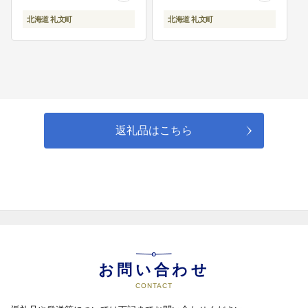
の事業に活用いたします。
甘み 産地直送 】
北海道 礼文町
北海道 礼文町
07
７．ふるさと応援・体験道場
ふるさと応援・体験道場に関する
事業に活用いたします。
返礼品はこちら
08
８．自治体におまかせ
礼文町の振興に活用いたします。
お問い合わせ
CONTACT