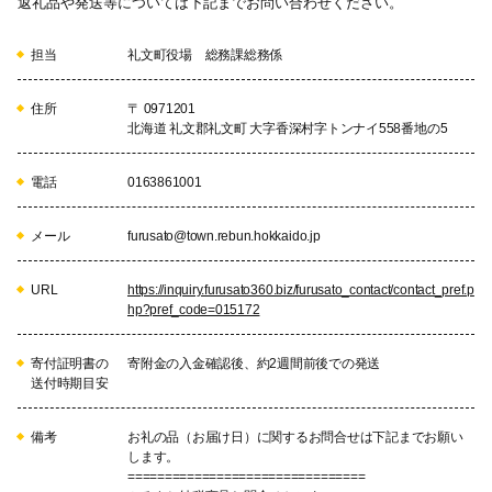
返礼品や発送等については下記までお問い合わせください。
担当
礼文町役場 総務課総務係
住所
〒 0971201
北海道 礼文郡礼文町 大字香深村字トンナイ558番地の5
電話
0163861001
メール
furusato@town.rebun.hokkaido.jp
URL
https://inquiry.furusato360.biz/furusato_contact/contact_pref.p
hp?pref_code=015172
寄付証明書の
寄附金の入金確認後、約2週間前後での発送
送付時期目安
備考
お礼の品（お届け日）に関するお問合せは下記までお願い
します。
================================