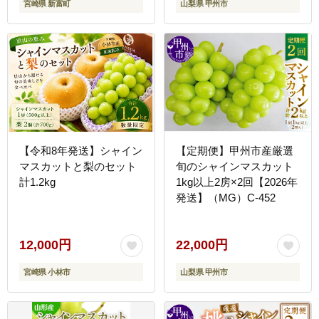
宮崎県 新富町
山梨県 甲州市
【令和8年発送】シャイン
【定期便】甲州市産厳選
マスカットと梨のセット
旬のシャインマスカット
計1.2kg
1kg以上2房×2回【2026年
発送】（MG）C-452
12,000円
22,000円
宮崎県 小林市
山梨県 甲州市