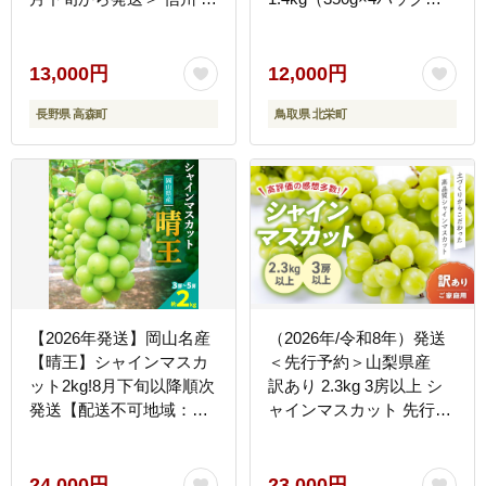
信州 高森町 産地直送 果
※離島への配送不可
物 くだもの ぶどう 旬の
※2026年8月下旬～10月
ぶどう パープル 山下屋荘
下旬頃に順次発送予定
13,000円
12,000円
介
長野県 高森町
鳥取県 北栄町
【2026年発送】岡山名産
（2026年/令和8年）発送
【晴王】シャインマスカ
＜先行予約＞山梨県産
ット2kg!8月下旬以降順次
訳あり 2.3kg 3房以上 シ
発送【配送不可地域：離
ャインマスカット 先行予
島】
約 国産 産地直送 人気 お
すすめ 贈答 ギフト お取
り寄せ フルーツ 果物 く
24,000円
23,000円