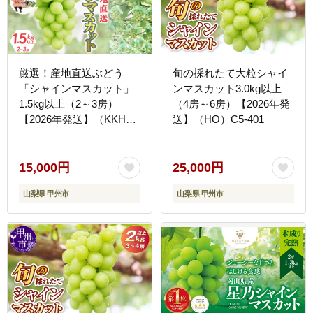
厳選！産地直送ぶどう
旬の採れたて大粒シャイ
「シャインマスカット」
ンマスカット3.0kg以上
1.5kg以上（2～3房）
（4房～6房）【2026年発
【2026年発送】（KKH）
送】（HO）C5-401
B12-490
15,000円
25,000円
山梨県 甲州市
山梨県 甲州市