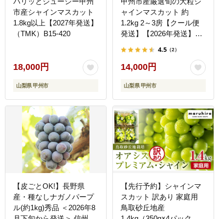
パリッとジューシー甲州
甲州市産厳選旬の大粒シ
市産シャインマスカット
ャインマスカット 約
1.8kg以上【2027年発送】
1.2kg 2～3房【クール便
（TMK）B15-420
発送】【2026年発送】
（MG）B12-472CO
4.5
（2）
18,000円
14,000円
山梨県 甲州市
山梨県 甲州市
【皮ごとOK!】長野県
【先行予約】シャインマ
産・種なしナガノパープ
スカット 訳あり 家庭用
ル(約1kg)秀品 ＜2026年8
鳥取砂丘地産
月下旬から発送＞ 信州 南
1.4kg（350g×4パック）