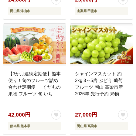
だもの ぶどう ブドウ 葡
岡山県 津山市
山梨県 甲斐市
萄 わけあり ワケアリ 新
鮮 甘い 皮ごと 甲斐市
【3か月連続定期便】熊本
シャインマスカット 約
便り！旬のフルーツ詰め
2kg 3～5房 ぶどう 葡萄
合わせ定期便 ｜ くだもの
フルーツ 岡山 高梁市産
果物 フルーツ 旬 いちご
2026年 先行予約 果物類
柑橘 みかん トマト メロ
果物
ン すいか シャインマスカ
ット 梨 柿 熊本県
42,000円
27,000円
熊本県 熊本県
岡山県 高梁市