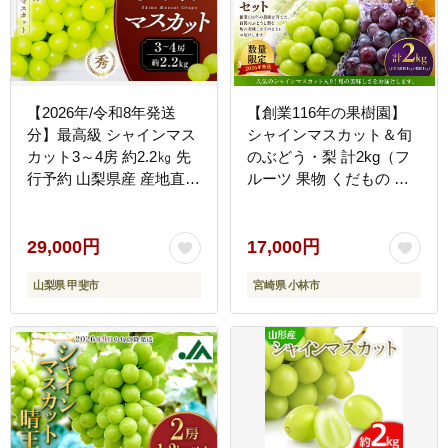
【2026年/令和8年発送
【創業116年の果樹園】
分】最高級 シャインマス
シャインマスカット＆旬
カット3～4房 約2.2㎏ 先
のぶどう・梨 計2kg（フ
行予約 山梨県産 産地直送
ルーツ 果物 くだもの シ
フルーツ 果物 くだもの
ャインマスカット ブドウ
ぶどう ブドウ 葡萄 シャ
2026 贈答用 プレゼント
イン シャインマスカット
限定）
29,000円
17,000円
新鮮 人気 おすすめ 国産
山梨県 甲斐市
宮崎県 小林市
贈答 ギフト お取り寄せ
山梨 甲斐市 AN-12