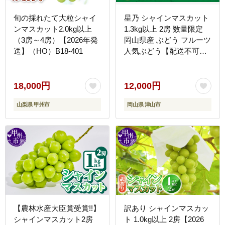
旬の採れたて大粒シャイ
星乃 シャインマスカット
ンマスカット2.0kg以上
1.3kg以上 2房 数量限定
（3房～4房）【2026年発
岡山県産 ぶどう フルーツ
送】（HO）B18-401
人気ぶどう【配送不可地
域：離島・北海道・沖縄
県】
18,000円
12,000円
山梨県 甲州市
岡山県 津山市
【農林水産大臣賞受賞!!】
訳あり シャインマスカッ
シャインマスカット2房
ト 1.0kg以上 2房【2026