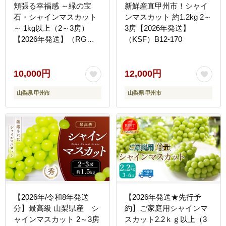
頬張る幸福感 ～緑の宝
新鮮産直甲州市！シャイ
石・シャインマスカット
ンマスカット 約1.2kg 2～
～ 1kg以上（2～3房）
3房【2026年発送】
【2026年発送】（RG）
（KSF）B12-170
B-840
10,000円
12,000円
山梨県 甲州市
山梨県 甲州市
【2026年/令和8年発送
【2026年発送★先行予
分】最高級 山梨県産 シ
約】ご家庭用シャインマ
ャインマスカット 2～3房
スカット2.2ｋｇ以上（3