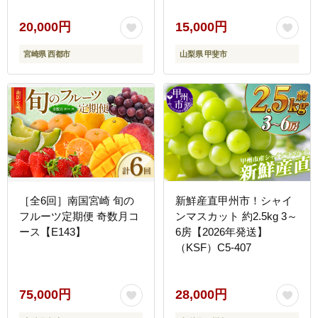
ツ 果物
ャインマスカット 国産 産
地直送 人気 おすすめ 贈
20,000円
15,000円
答 ギフト お取り寄せ フ
宮崎県 西都市
山梨県 甲斐市
ルーツ 果物 くだもの ぶ
どう ブドウ 葡萄 新鮮 甘
い 皮ごと 甲斐市
［全6回］南国宮崎 旬の
新鮮産直甲州市！シャイ
フルーツ定期便 奇数月コ
ンマスカット 約2.5kg 3～
ース【E143】
6房【2026年発送】
（KSF）C5-407
75,000円
28,000円