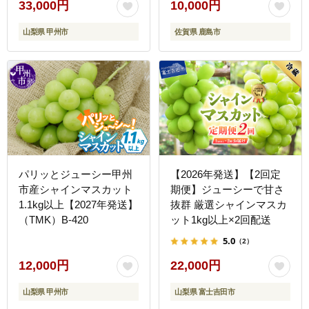
う 葡萄 ブドウ 果物 フル
33,000円
10,000円
ーツ 果実 季節 旬 冷蔵 期
山梨県 甲州市
佐賀県 鹿島市
間限定 国産 佐賀県 鹿島
市 人気 ランキング フル
ーツ おすすめ B-658
パリッとジューシー甲州
【2026年発送】【2回定
市産シャインマスカット
期便】ジューシーで甘さ
1.1kg以上【2027年発送】
抜群 厳選シャインマスカ
（TMK）B-420
ット1kg以上×2回配送
5.0
（2）
12,000円
22,000円
山梨県 甲州市
山梨県 富士吉田市