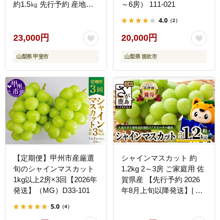
約1.5㎏ 先行予約 産地直
～6房） 111-021
送 フルーツ 果物 くだも
4.0
（2）
の ぶどう ブドウ 葡萄 シ
ャイン シャインマスカッ
23,000円
20,000円
ト 新鮮 人気 おすすめ 国
山梨県 甲斐市
山梨県 笛吹市
産 贈答 ギフト お取り寄
せ 山梨 甲斐市 AN-11
【定期便】甲州市産厳選
シャインマスカット 約
旬のシャインマスカット
1.2kg 2～3房 ご家庭用 佐
1kg以上2房×3回【2026年
賀県産 【先行予約 2026
発送】（MG）D33-101
年8月上旬以降発送】| シ
ャインマスカット 2026
5.0
（4）
シャイン マスカット ぶど