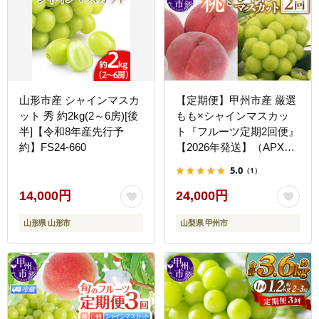
山形市産 シャインマスカ
【定期便】甲州市産 厳選
ット 秀 約2kg(2～6房)[後
もも×シャインマスカッ
半]【令和8年産先行予
ト『フルーツ定期2回便』
約】FS24-660
【2026年発送】（APX）
C-175
5.0
（1）
14,000円
24,000円
山形県 山形市
山梨県 甲州市