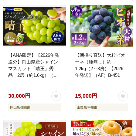
【ANA限定】【2026年発
【朝採り直送】大粒ピオ
送分】岡山県産シャイン
ーネ（種無し）約
マスカット「晴王」秀
1.2kg（2～3房）【2026
品 2房（約1.6kg）（令
年発送】（AF）B-451
和8年8月中旬以降発送）
【シャインマスカット 大
房 大粒 岡山県産 秀品 種
30,000円
15,000円
無し 高糖度 葡萄 ぶどう
岡山県 備前市
山梨県 甲州市
御中元 ギフト 御礼 化粧
箱入 プレゼント 御祝 御
供 果物 くだもの フルー
ツ 】