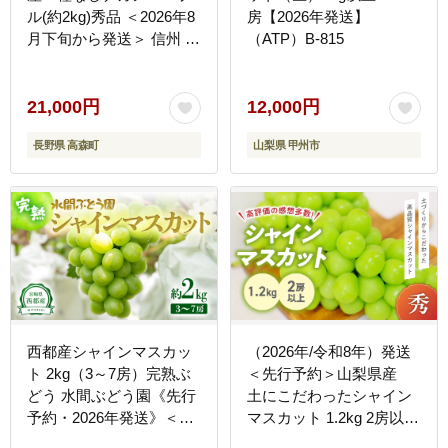
ル(約2kg)秀品 ＜2026年8
房【2026年発送】
月下旬から発送＞ 信州 南
（ATP）B-815
信州 高森町 産地直送 果
物 くだもの ぶどう 旬の
ぶどう パープル 山下屋荘
21,000円
12,000円
介
長野県 高森町
山梨県 甲州市
西都産シャインマスカッ
（2026年/令和8年）発送
ト 2kg（3～7房）完熟ぶ
＜先行予約＞山梨県産
どう 水間ぶどう園《先行
土にこだわったシャイン
予約・2026年発送》＜16-
マスカット 1.2kg 2房以上
1a＞ぶどう 葡萄 フルー
先行予約 朝採り 新鮮 シ