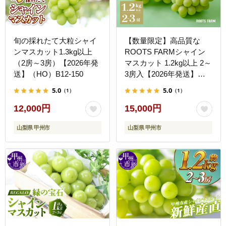
旬の採れたて大粒シャイ
【数量限定】高品質な
ンマスカット1.3kg以上
ROOTS FARMシャイン
（2房～3房）【2026年発
マスカット 1.2kg以上 2～
送】（HO）B12-150
3房入【2026年発送】
（RO）B12-135
5.0
5.0
（1）
（1）
12,000円
15,000円
山梨県 甲州市
山梨県 甲州市