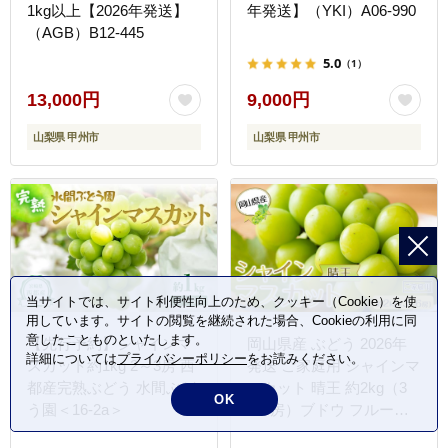
1kg以上【2026年発送】
年発送】（YKI）A06-990
（AGB）B12-445
5.0
（1）
13,000円
9,000円
山梨県 甲州市
山梨県 甲州市
当サイトでは、サイト利便性向上のため、クッキー（Cookie）を使
用しています。サイトの閲覧を継続された場合、Cookieの利用に同
意したことものといたします。
【先行予約】シャインマ
岡山県産 ぶどう 2026年
詳細については
プライバシーポリシー
をお読みください。
スカット約1kg 2～3房 西
発送 ご家庭用 シャインマ
都産完熟ぶどう 水間ぶど
スカット 晴王 約2kg（3
OK
う園＜16-2a＞
～6房）ブドウ フルーツ
果物