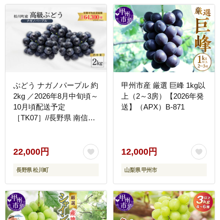
ぶどう ナガノパープル 約
甲州市産 厳選 巨峰 1kg以
2kg ／2026年8月中旬頃～
上（2～3房）【2026年発
10月頃配送予定
送】（APX）B-871
［TK07］//長野県 南信州
松川町産 種なし 皮ごと
南信州 長野県 オリジナル
品種 稀少 高糖度 高品質
22,000円
12,000円
人気 贈答 ギフト
長野県 松川町
山梨県 甲州市