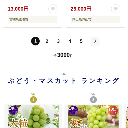
13,000円
25,000円
宮崎県 西都市
岡山県 岡山市
1
2
3
4
5
次
3000
全
件
ぶどう・マスカット
ランキング
1
2