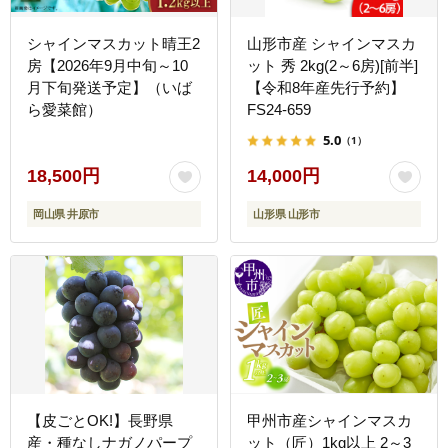
シャインマスカット晴王2
山形市産 シャインマスカ
房【2026年9月中旬～10
ット 秀 2kg(2～6房)[前半]
月下旬発送予定】（いば
【令和8年産先行予約】
ら愛菜館）
FS24-659
5.0
（1）
18,500円
14,000円
岡山県 井原市
山形県 山形市
【皮ごとOK!】長野県
甲州市産シャインマスカ
産・種なしナガノパープ
ット（匠）1kg以上 2～3