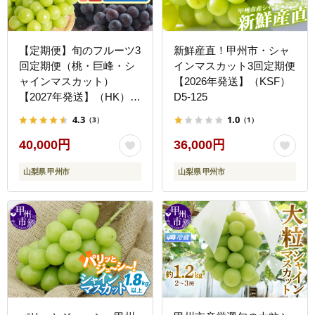
【定期便】旬のフルーツ3
新鮮産直！甲州市・シャ
回定期便（桃・巨峰・シ
インマスカット3回定期便
ャインマスカット）
【2026年発送】（KSF）
【2027年発送】（HK）
D5-125
D4-440
4.3
1.0
（3）
（1）
40,000円
36,000円
山梨県 甲州市
山梨県 甲州市