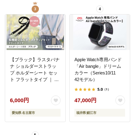
贈り物 プレゼント 誕生
3
4
日 クリスマス 母の日 記
念日
【ブラック】ラスタバナ
Apple Watch専用バンド
ナ ショルダーストラッ
「Air bangle」ドリーム
プ ホルダーシート セッ
カラー（Series10/11
ト フラットタイプ ｜ ス
42モデル）
マホショルダー ストラ
5.0
（1）
ップ 肩掛け スマホ スマ
ホアクセサリー 携帯用
6,000円
47,000円
落下防止 長さ調節可能
外出用 便利グッズ 人気
愛知県 名古屋市
福井県 鯖江市
おすすめ