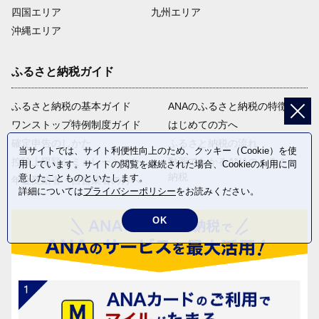
四国エリア
九州エリア
沖縄エリア
ふるさと納税ガイド
ふるさと納税の基本ガイド
ANAのふるさと納税の特徴
ワンストップ特例制度ガイド
はじめての方へ
確定申告のしかた
ふるさと納税の流れ
当サイトでは、サイト利便性向上のため、クッキー（Cookie）を使
控除上限額シミュレーション
動画でわかるANAのふるさと
用しています。サイトの閲覧を継続された場合、Cookieの利用に同
納税
意したことものといたします。
年金受給者・自営業者の方へ
詳細については
プライバシーポリシー
をお読みください。
OK