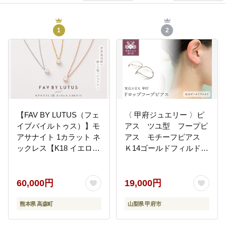
1
2
【FAV BY LUTUS（フェ
〈 甲府ジュエリー 〉ピ
イブバイルトゥス）】モ
アス ツユ型 フープピ
アサナイト 1カラット ネ
アス モチーフピアス
ックレス【K18 イエロー
Ｋ14ゴールドフィルドド
ゴールド仕上げ / 1.0ct】
ロップフープピアス
【ラッピング対応・保証
GFP-1006
書付き】 シルバー925
60,000円
19,000円
18金仕上げ ダイヤモン
ドの約2.6倍輝く宝石 一
熊本県 高森町
山梨県 甲府市
粒 ペンダント ジュエリ
ー アクセサリー ギフト