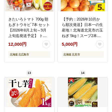
きたいろトマト 700g 朝
【予約：2026年10月か
もぎトウキビ 7本 セット
ら順次発送】日本一の生
【2026年8月上旬～9月
産地！北海道北見市の玉
上旬迄発送予定】 トマ
ねぎ 5kg！スープ2本付
ト とうもろこし トウモ
き♪ ( 玉ねぎ 玉葱 たまね
12,000円
5,000円
ロコシ 野菜 朝採れ オー
ぎ タマネギ オニオン ス
ガニック
ープ 即席 料理 )【164-
北海道 北広島市
北海道 北見市
0006-2026】
13
14