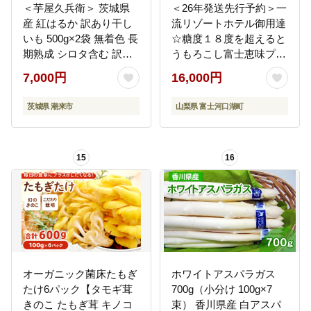
＜芋屋久兵衛＞ 茨城県
＜26年発送先行予約＞一
産 紅はるか 訳あり干し
流リゾートホテル御用達
いも 500g×2袋 無着色 長
☆糖度１８度を超えると
期熟成 シロタ含む 訳ア
うもろこし富士恵味プレ
リ品 ほしいも 干し芋 さ
ミアム６本 恵味ゴール
7,000円
16,000円
つまいも 天然スイーツ
ド スイートコーン
おやつ そのまま・焼い
FAH002
茨城県 潮来市
山梨県 富士河口湖町
ても美味しい 茨城県 潮
来市 (A15-004)
15
16
オーガニック菌床たもぎ
ホワイトアスパラガス
たけ6パック【タモギ茸
700g（小分け 100g×7
きのこ たもぎ茸 キノコ
束） 香川県産 白アスパ