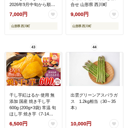
2026年9月中旬から順次
合せ 山形県 西川町
発送 小分け 個包装 青大
7,000円
9,000円
豆 枝豆 えだまめ 野菜 や
さい おつまみ ビール 国
山形県 西川町
山形県 西川町
産 山形県 西川町 月山
43
44
干し芋紅はるか 使用 無
出雲グリーンアスパラガ
添加 国産 焼き干し芋
ス 1.2kg相当（30～35
600g (200g×3袋) 常温 旬
本）
ほし芋 焼き芋《7-14日
以内に出荷予定(土日祝
6,500円
10,000円
除く)》 ---