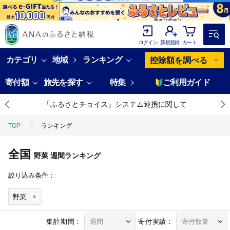
ログイン
新規登録
カート
カテゴリ
地域
ランキング
控除額を調べる
寄付額
旅先を探す
特集
ご利用ガイド
「ふるさとチョイス」システム連携に関して
TOP
ランキング
全国
野菜
週間ランキング
絞り込み条件：
野菜
集計期間：
寄付実績：