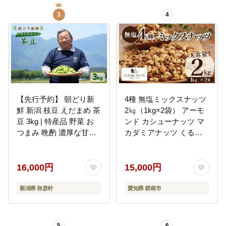
3
4
【先行予約】 朝どり新
4種 無塩ミックスナッツ
鮮 新潟 枝豆 えだまめ 茶
2㎏（1kg×2袋） アーモ
豆 3kg | 特産品 野菜 お
ンド カシューナッツ マ
つまみ 晩酌 濃厚な甘さ
カダミアナッツ くるみ
お取り寄せ おすすめ プ
生ナッツ 直火焙煎 おつ
レゼント ギフト 贈答 贈
まみ おやつ 大満足 チャ
り物 3キロ 新潟県 弥彦
ック付き 美容 健康 人気
16,000円
15,000円
村 農事組合法人 サンフ
高リピート ナッツ
ァーム大戸
H059-151
新潟県 弥彦村
愛知県 碧南市
5
6