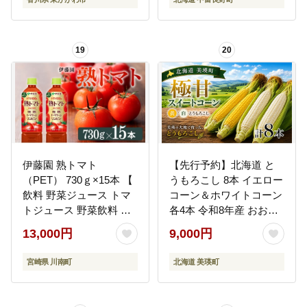
19
20
伊藤園 熟トマト
【先行予約】北海道 と
（PET） 730ｇ×15本 【
うもろこし 8本 イエロー
飲料 野菜ジュース トマ
コーン＆ホワイトコーン
トジュース 野菜飲料 ソ
各4本 令和8年産 おおと
フトドリンク ヘルシー
り｜スイートコーン 朝
13,000円
9,000円
とまと ペットボトル 】
採れ 朝もぎ 新鮮 トウモ
[C07383]
ロコシ コーン 美瑛町 美
宮崎県 川南町
北海道 美瑛町
瑛 びえい [009-40]