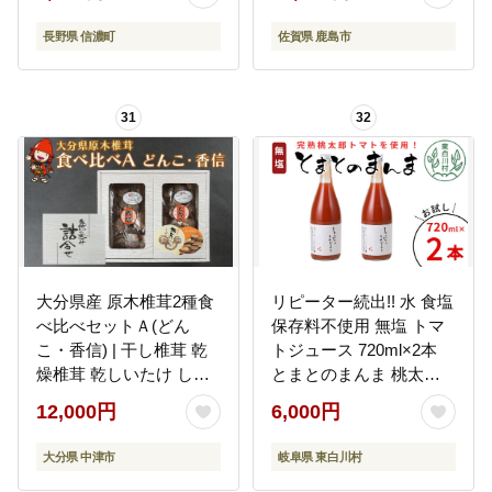
産とうもろこし／スイー
トコーンの定番品種 令
長野県 信濃町
佐賀県 鹿島市
和8年7月下旬～8月下旬
に出荷予定 【長野県信
濃町ふるさと納税】
31
32
大分県産 原木椎茸2種食
リピーター続出!! 水 食塩
べ比べセットＡ(どん
保存料不使用 無塩 トマ
こ・香信) | 干し椎茸 乾
トジュース 720ml×2本
燥椎茸 乾しいたけ しい
とまとのまんま 桃太郎
たけ 九州産 中津市 国産
トマト 食塩無添加 無添
12,000円
6,000円
送料無料
加 野菜ジュース 野菜 ト
マト100% リコピン 完熟
大分県 中津市
岐阜県 東白川村
トマト 濃厚 お試し おた