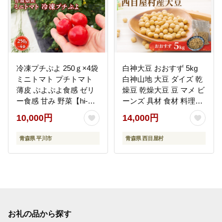
冷凍プチぷよ 250ｇ×4袋
白神大豆 おおすず 5kg
ミニトマト プチトマト
白神山地 大豆 ダイズ 乾
薄皮 ぷよぷよ食感 ゼリ
燥豆 乾燥大豆 豆 マメ ビ
ー食感 甘み 野菜【hi-
ーンズ 具材 食材 料理用
0070-005】
味噌 煮豆 豆腐 炒め物 ス
10,000円
14,000円
ープ 大容量 お取り寄せ
ブナの里白神公社 送料
青森県 平川市
青森県 西目屋村
無料 西目屋村 青森県
お礼の品から探す