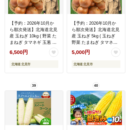
【予約：2026年10月か
【予約：2026年10月か
ら順次発送】北海道北見
ら順次発送】北海道北見
産 玉ねぎ 10kg ( 野菜 た
産 玉ねぎ 5kg ( 玉ねぎ
まねぎ タマネギ 玉葱 玉
野菜 たまねぎ タマネギ
ねぎ 甘い Lサイズ 10キ
玉葱 甘い ハンバーグ 肉
6,500円
5,000円
ロ 玉ねぎ生産量日本一 )
じゃが ふるさと納税 玉
【002-0009-2026】
ねぎ )【002-0008-2026】
北海道 北見市
北海道 北見市
39
40