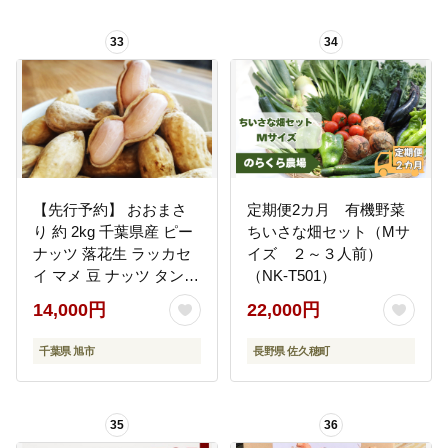
めし 東白川村
33
34
【先行予約】 おおまさ
定期便2カ月 有機野菜
り 約 2kg 千葉県産 ピー
ちいさな畑セット（Mサ
ナッツ 落花生 ラッカセ
イズ ２～３人前）
イ マメ 豆 ナッツ タンパ
（NK-T501）
ク質 タンパク ミネラル
14,000円
22,000円
食物繊維 豆 マメ 人気 お
すすめ おつまみ 贈答 ギ
千葉県 旭市
長野県 佐久穂町
フト プレゼント 贈答 記
念日 お祝い 送料無料 ふ
るさと納税 千葉県 旭 千
35
36
葉県 旭市 株式会社ヤマ