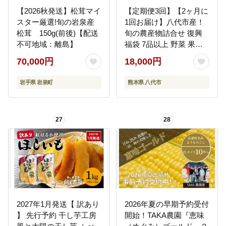
【2026秋発送】松茸マイ
【定期便3回】【2ヶ月に
スター厳選!旬の岩泉産
1回お届け】八代市産！
松茸 150g(前後)【配送
旬の農産物詰合せ 復興
不可地域：離島】
福袋 7品以上 野菜 果実
果物 やさい くだもの フ
70,000円
18,000円
ルーツ 合計7品目以上 セ
ット 季節の野菜 季節の
岩手県 岩泉町
熊本県 八代市
果実 春 夏 秋 冬 旬 おま
かせ 定期 国産 熊本県 八
代市
27
28
2027年1月発送【 訳あり
2026年夏の早期予約受付
】 先行予約 干し芋工房
開始！TAKA農園『恵味