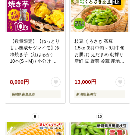
【数量限定】【ねっとり
枝豆 くろさき 茶豆
甘い熟成サツマイモ】冷
1.5kg (8月中旬～9月中旬
凍焼き芋（紅はるか）
お届け) えだまめ 朝採り
10本(S～M) / 小分け 個
新鮮 豆 野菜 冷蔵 産地直
包装 / 南島原市 / 池田海
送 新潟茶豆 ビール 晩酌
陸物産 [SEW002]
おつまみ 新潟
8,000円
13,000円
長崎県 南島原市
新潟県 新潟市
9
10