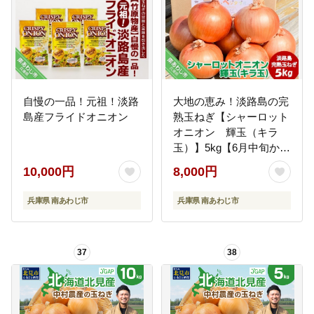
ハン ymh015
自慢の一品！元祖！淡路
大地の恵み！淡路島の完
島産フライドオニオン
熟玉ねぎ【シャーロット
オニオン 輝玉（キラ
玉）】5kg【6月中旬から
配送】
10,000円
8,000円
兵庫県 南あわじ市
兵庫県 南あわじ市
37
38