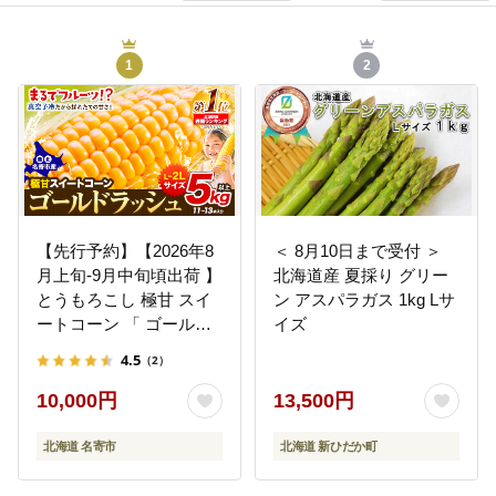
1
2
【先行予約】【2026年8
＜ 8月10日まで受付 ＞
月上旬-9月中旬頃出荷 】
北海道産 夏採り グリー
とうもろこし 極甘 スイ
ン アスパラガス 1kg Lサ
ートコーン 「 ゴールド
イズ
ラッシュ 」 5kg 以上 11
4.5
（2）
～13本 特大 サイズ --
nayoro_loc_31_5k_hp---
10,000円
13,500円
北海道 名寄市
北海道 新ひだか町