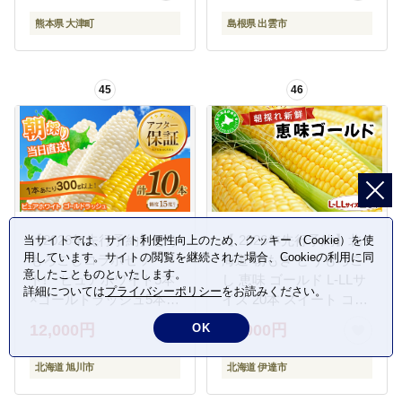
oz_lcl_563_600g---
熊本県 大津町
島根県 出雲市
45
46
【2026年先行予約】とう
【 2026年先行予約】北
当サイトでは、サイト利便性向上のため、クッキー（Cookie）を使
用しています。サイトの閲覧を継続された場合、Cookieの利用に同
もろこしコラボセッ
海道 朝もぎ とうもろこ
意したことものといたします。
ト! ピュアホワイト5本
し 恵味 ゴールド L-LLサ
詳細については
プライバシーポリシー
をお読みください。
×ゴールドラッシュ5本
イズ 20本 スイート コー
（2026年8月下旬から発
ン トウモロコシ とうき
12,000円
17,000円
OK
送開始予定）【 白いと
び 旬 完熟 野菜 採れたて
うもろこし 人気 北海道
朝採り 甘い めぐみ 産地
北海道 旭川市
北海道 伊達市
産 糖度 生 野菜 スイート
直送 道産 送料無料
コーン 産地直送 バーベ
[55250829]