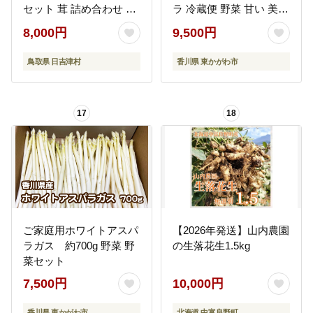
セット 茸 詰め合わせ た
ラ 冷蔵便 野菜 甘い 美味
もぎたけ タモギタケ エ
しい 1万円以下 肉厚 野
8,000円
9,500円
ルゴチオネイン だし 出
菜セット 新鮮 旬 とれた
汁】
て お取り寄せ BBQ 贈り
鳥取県 日吉津村
香川県 東かがわ市
物 自宅用 家庭用
17
18
ご家庭用ホワイトアスパ
【2026年発送】山内農園
ラガス 約700g 野菜 野
の生落花生1.5kg
菜セット
7,500円
10,000円
香川県 東かがわ市
北海道 中富良野町