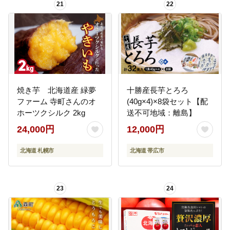
21
22
焼き芋 北海道産 緑夢
十勝産長芋とろろ
ファーム 寺町さんのオ
(40g×4)×8袋セット【配
ホーツクシルク 2kg
送不可地域：離島】
24,000円
12,000円
北海道 札幌市
北海道 帯広市
23
24