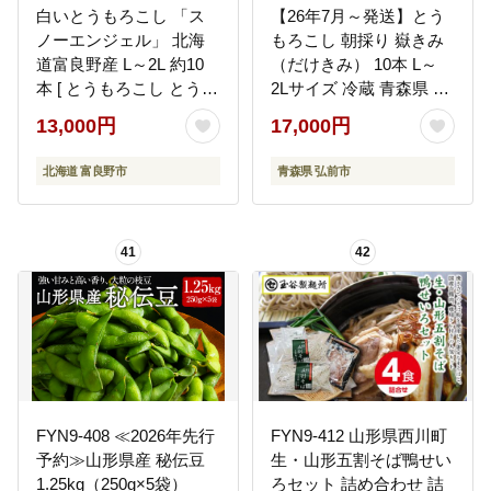
白いとうもろこし 「ス
【26年7月～発送】とう
ノーエンジェル」 北海
もろこし 朝採り 嶽きみ
道富良野産 L～2L 約10
（だけきみ） 10本 L～
本 [ とうもろこし とうき
2Lサイズ 冷蔵 青森県 弘
び コーン ホワイトコー
前市 [とうもろこし 朝採
13,000円
17,000円
ン 野菜 北海道 富良野 ]
り 嶽きみ だけきみ 冷蔵
高糖度]
北海道 富良野市
青森県 弘前市
41
42
FYN9-408 ≪2026年先行
FYN9-412 山形県西川町
予約≫山形県産 秘伝豆
生・山形五割そば鴨せい
1.25kg（250g×5袋）
ろセット 詰め合わせ 詰