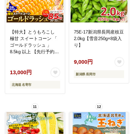
【特大】とうもろこし
75E-17新潟県長岡産枝豆
極甘 スイートコーン 「
2.0kg【雪音250g×8袋入
ゴールドラッシュ 」
り】
8.5kg 以上 【先行予約
受付中】《2026年8月上
9,000円
旬-9月中旬頃出荷》とう
もろこし 極甘 スイート
13,000円
新潟県 長岡市
コーン 「 ゴールドラッ
シュ 」 特大 北海道20～
北海道 名寄市
22本 特大 サイズ北海道
朝採れ 真空予冷 冷蔵 高
糖度 トウモロコシ ギフ
11
12
ト お中元 野菜 コー
ン---
nayoro_loc_32_8500g_h
p---