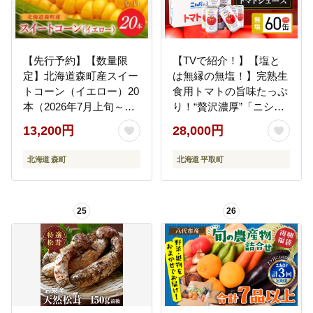
【先行予約】【数量限
【TVで紹介！】【塩と
定】北海道森町産スイー
は無縁の無塩！】完熟生
トコーン（イエロー）20
食用トマトの旨味たっぷ
本（2026年7月上旬～9
り！“贅沢濃厚”「ニシパ
月中旬頃に順次お届け）
の恋人」トマトジュース
13,200円
28,000円
とうもろこし トウモロ
無塩 大満足の60缶
コシ とうきび 野菜 やさ
BRTH002
北海道 森町
北海道 平取町
い 北海道 ふるさと納税
森町 mr1-0146
25
26