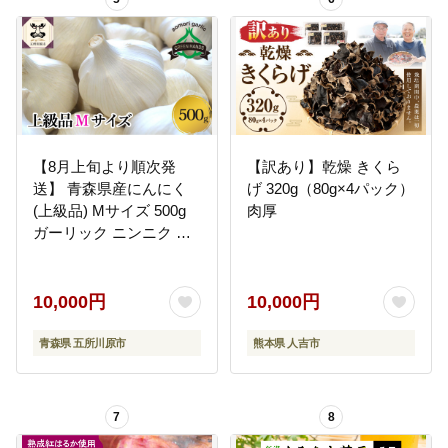
【8月上旬より順次発
【訳あり】乾燥 きくら
送】 青森県産にんにく
げ 320g（80g×4パック）
(上級品) Mサイズ 500g
肉厚
ガーリック ニンニク お
試し
10,000円
10,000円
青森県 五所川原市
熊本県 人吉市
7
8