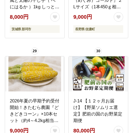
風と太陽の干し芋（ べ
（めぐみ）ゴールド』２
にはるか ）1kg しっとり
Lサイズ（1本450ｇ相
甘い 干し芋 紅はるか 茨
当）×10本セット｜生で
8,000円
9,000円
城 干しいも ほしいも ほ
も食べられる信濃町名産
し芋 おいも いも 芋 茨城
とうもろこし／スイート
茨城県 那珂市
長野県 信濃町
県産 国産 無添加 和菓子
コーンの人気品種 令和8
お菓子 おやつ スイーツ
年7月下旬～8月下旬に出
お取り寄せ さつまいも
荷予定 【長野県信濃町
29
30
ふるさと納税】
2026年夏の早期予約受付
J-14 【１２ヶ月お届
開始！きたむら農園『ど
け】【野菜ソムリエ選
きどきコーン』×10本セ
定】肥前の国のお野菜定
ット（約4～4.2kg相当）
期便
生で食べられる信濃町名
9,000円
80,000円