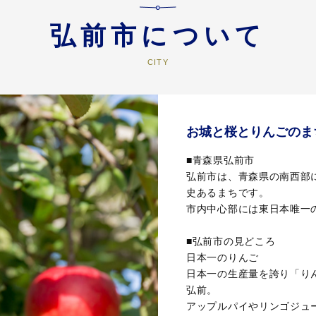
弘前市について
お城と桜とりんごのま
■青森県弘前市
弘前市は、青森県の南西部
史あるまちです。
市内中心部には東日本唯一
■弘前市の見どころ
日本一のりんご
日本一の生産量を誇り「り
弘前。
アップルパイやリンゴジュ