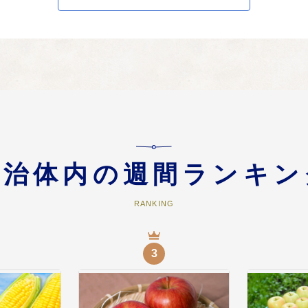
」応援コース
「農業」に関連する事業に活用します。
」応援コース
自治体内の週間ランキン
理のほか、さくらを楽しめるよう弘前公園の景観保持・整備に活用します。
RANKING
援コース
3
めに活用します。