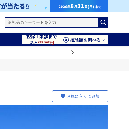
控除上限額まで
控除額を調べる
あと
***,***円
お気に入りに追加