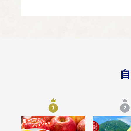
日本一の「りんご
04
りんごをはじめとした
日本一の「さくら
05
弘前公園のさくらの管
弘前子ども未来応
06
1
2
子育て環境の充実のた