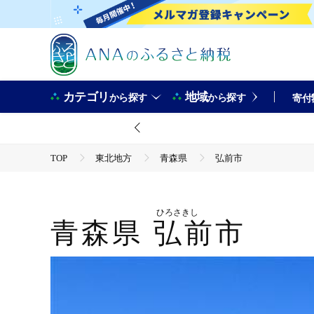
カテゴリ
地域
から探す
から探す
寄付
TOP
東北地方
青森県
弘前市
ひろさきし
青森県
弘前市