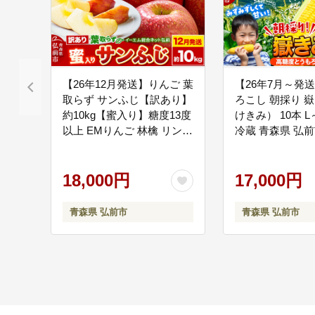
石垣普請応援コー
07
弘前城本丸石垣修理事
【26年12月発送】りんご 葉
【26年7月～発
取らず サンふじ【訳あり】
ろこし 朝採り 
約10kg【蜜入り】糖度13度
けきみ） 10本 
以上 EMりんご 林檎 リンゴ
冷蔵 青森県 弘前
現代アートコレク
08
果物 くだもの フルーツ 青
ろこし 朝採り 嶽
美術館へ展示する美術
森県 弘前市 不揃い 規格外
きみ 冷蔵 高糖度
[先行予約 家庭用 産地直送
18,000円
17,000円
アップル 青森県 弘前市]
青森県 弘前市
青森県 弘前市