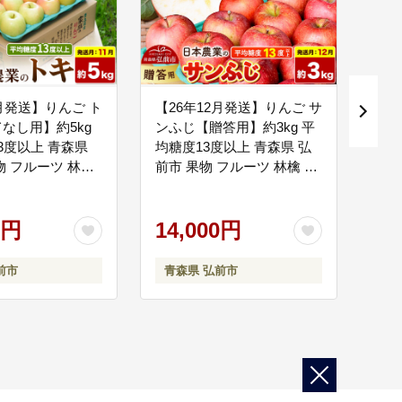
1月発送】りんご ト
【26年12月発送】りんご サ
【2
なし用】約5kg
ンふじ【贈答用】約3kg 平
【訳
3度以上 青森県
均糖度13度以上 青森県 弘
5k
物 フルーツ 林檎
前市 果物 フルーツ 林檎 リ
ふじ
だもの [先行受付
ンゴ くだもの 贈り物 ギフ
ル 
アップル 青森県
ト [先行予約 産地直送 アッ
美味
0円
プル 青森県 弘前市]
14,000円
10
前市
青森県 弘前市
青