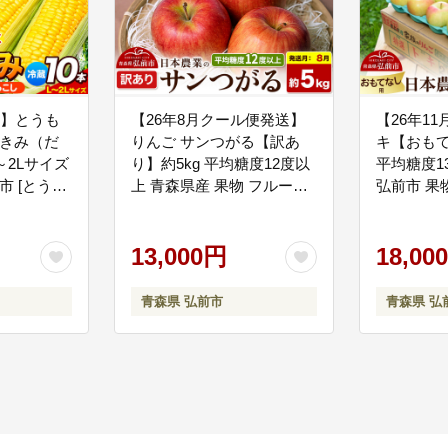
ス
業に活用します。
送】とうも
【26年8月クール便発送】
【26年1
嶽きみ（だ
りんご サンつがる【訳あ
キ【おもて
L～2Lサイズ
り】約5kg 平均糖度12度以
平均糖度1
市 [とうも
上 青森県産 果物 フルーツ
弘前市 果
ション応援コース
きみ だけ
林檎 リンゴ くだもの 不揃
リンゴ く
品購入等のために活用します
]
い 規格外 [家庭用 産地直送
産地直送 
アップル 青森県 弘前市]
13,000円
弘前市]
18,00
青森県 弘前市
青森県 弘