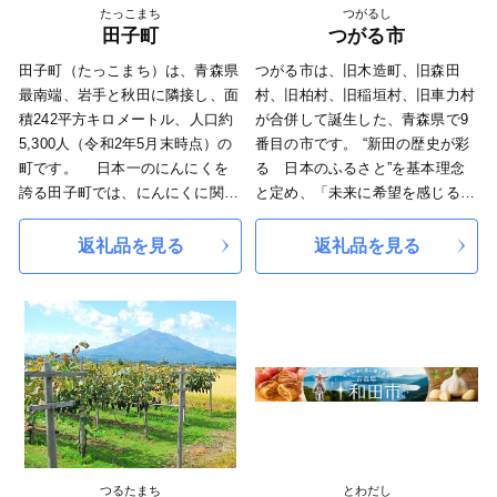
たっこまち
つがるし
すようお願い申し上げます。 今
田子町
つがる市
後とも外ヶ浜町ふるさと納税を宜
しくお願いいたします。 ≪スケ
田子町（たっこまち）は、青森県
つがる市は、旧木造町、旧森田
ジュール≫ 次の日程で一部返礼
最南端、岩手と秋田に隣接し、面
村、旧柏村、旧稲垣村、旧車力村
品において一時受付を停止させて
積242平方キロメートル、人口約
が合併して誕生した、青森県で9
いただきます。 受付停止日時：
5,300人（令和2年5月末時点）の
番目の市です。 “新田の歴史が彩
2025年9月1日（月）～9月2日
町です。 日本一のにんにくを
る 日本のふるさと”を基本理念
（火）
誇る田子町では、にんにくに関す
と定め、「未来に希望を感じる活
るイベントを多く開催しておりま
力あるまち」「思いやりと優しさ
す。 その中の一つ、「にんに
にあふれるまち」「郷土に誇りと
返礼品を見る
返礼品を見る
くとべごまつり」には、田子牛の
愛着を感じるまち」をまちの将来
丸焼きやバーベキュー目的に毎年
像に掲げ、市民とともに活力に満
たくさんの人が訪れており、たく
ちた魅力あるまちづくりを推進し
さんの出店や楽しい催し物があり
ております。 市の基幹産業は、
ますので、ご来町をお待ちいたし
稲作、畑作などの農業がその中核
ております。 環境省の夏星空
をなしています。なかでも米、メ
観測で日本一星空がきれいに見え
ロン、スイカなどの主要作物にお
る町に選ばれ、「日本で最も美し
いては、市独自の基準により「つ
い村」に登録されております。
がるブランド」農作物として認定
しながら、全国の消費者へ「安
つるたまち
とわだし