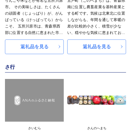
りんごや米などが有名な五所川原
五戸町（ごのへまち）は、青森県
年多くの観光客が訪れています。
市。 その美味しさは、たくさん
南に位置し農畜産業を基幹産業と
の頑固者（じょっぱり）が、がん
する町です。気候は北東北に位置
ばっている（けっぱってら）から
しながらも、年間を通して寒暖の
こそ。 五所川原市は、青森県西
差が比較的小さく、積雪が少な
部に位置する自然に恵まれた市で
い、穏やかな気候に恵まれており
す。 肥沃な大地が、農作物をお
ます。当町では、五戸らしさを追
いしく育て上げます。 冬は寒さ
求し「人とまちの活力で新たなま
返礼品を見る
返礼品を見る
がとても厳しく、雪もたくさん。
ちづくりへ 住みたくなる 育て
短い夏には、立佞武多祭りが開催
たくなる 還りたくなる郷 ごの
され、高さ約23メートル・重さ約
へ」を街の将来像とし、まちづく
さ行
19トンの巨大な山車「立佞武多」
りを推進しています。
が街の中を練り歩きます。 ま
た、太宰治の出身地でもあり、生
家「斜陽館」が現在も記念館とし
て残っています。
さいむら
さんのへまち