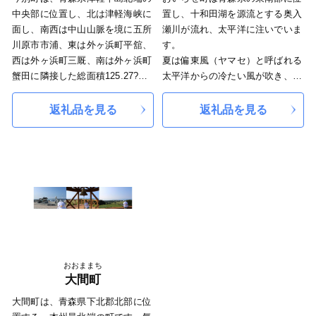
り組んでいます。
くださるまでに発展を遂げること
中央部に位置し、北は津軽海峡に
置し、十和田湖を源流とする奥入
また、平成２９年８月には当町出
ができました。
面し、南西は中山山脈を境に五所
瀬川が流れ、太平洋に注いでいま
身の元高見盛関、振分親方に、
川原市市浦、東は外ヶ浜町平舘、
す。
「りんごの里板柳応援大使」に就
西は外ヶ浜町三厩、南は外ヶ浜町
夏は偏東風（ヤマセ）と呼ばれる
任していただき、町特産品の販売
蟹田に隣接した総面積125.27?の
太平洋からの冷たい風が吹き、冬
活動などのＰＲ活動を応援しても
臨海山村です。沿岸部は昭和50年
は気温が低いものの、青森県内で
らい、「りんごの里板柳」の魅力
に津軽国定公園に指定され、高野
も雪が少ない地域となっていま
返礼品を見る
返礼品を見る
や情報を全国に発信しておりま
崎からは北海道、下北半島、竜飛
す。
す。
岬を臨むことが出来ます。平成28
今後とも、「こころ豊かな誇れる
年3月には本州で唯一の北海道新
『りんごの里づくり』」をめざし
幹線駅「奥津軽いまべつ駅」が開
たまちづくりに積極果敢に挑戦し
業し、「日本一小さい新幹線の
て参りますので、ご支援、ご協力
町」として新たな一歩を歩み始め
をよろしくお願いいたします。
ました。
おおままち
大間町
大間町は、青森県下北郡北部に位