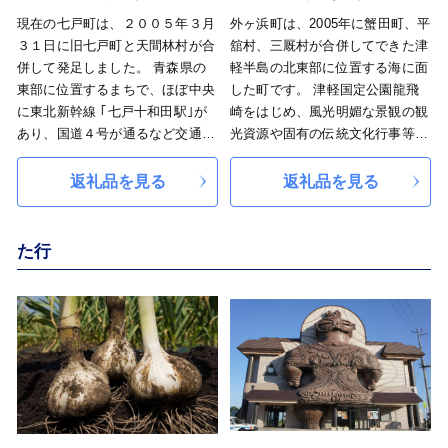
現在の七戸町は、２００５年３月
外ヶ浜町は、2005年に蟹田町、平
３１日に旧七戸町と天間林村が合
舘村、三厩村が合併してできた津
併して発足しました。 青森県の
軽半島の北東部に位置する海に面
東部に位置するまちで、ほぼ中央
した町です。 津軽国定公園龍飛
に東北新幹線 ｢七戸十和田駅｣が
崎をはじめ、風光明媚な景観の観
あり、国道４号が通るなど交通の
光資源や固有の伝統文化行事等を
要になっています。 南部藩に由
受け継ぎ、海と山と川の恵みとと
来する「七戸城跡」や「一里塚」
もに生きる町です。 主要な産業
返礼品を見る
返礼品を見る
が有名であるほか、現在は国史跡
は一次産業となっており、地元で
に指定されている「二ッ森貝塚」
獲れた新鮮な海産物などを味わう
が、世界遺産登録に登録されまし
ことができます。 【外ヶ浜町よ
た行
た。また、「東八甲田家族旅行
りお知らせ】 外ヶ浜町では昨今
村」や「七戸スキー場」があり、
の物価高騰に対応するため返礼品
夏はバーベキュー、冬はウインタ
の寄付額の改定を行うこととな
ースポーツが楽しめます。 「潤
り、作業を行うために下記スケジ
いと彩りあふれる田園文化都市を
ュールにて一部返礼品において一
目指して」の実現に向け、住んで
時的に受付を停止することといた
いる人も訪れる人も心の豊かさ実
しました。 寄附者の皆様には、
感できる魅力と活力のあるまちづ
突然のご案内となりご不便をおか
くりを目指しています。
けしますが、 何卒ご理解賜りま