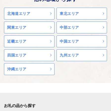
町指定の代替品から選択を求めま
西に流れており、その流域には水
ネルギー産業を軸としたまちづく
す。
田が広がっています。
りにも力を入れています。
②当町は自己又はしもきたツーリ
北海道エリア
東北エリア
《気候》
ズムに帰責事由なく申込者が返礼
北東北にありながら、雪が比較的
品を受領できない場合、再配達の
少なく、年間を通じて穏やかな気
関東エリア
中部エリア
義務を負わないものとします。
候です。しかし、夏期において偏
③申込者に配送された返礼品の瑕
東風（ヤマセ）といわれる冷たい
疵等につき自己又はしもきたツー
風が太平洋側から吹きつけ、農作
近畿エリア
中国エリア
リズムに帰責事由のある場合を除
物の生育に影響を与えることもあ
き、代替品の提供損害賠償その他
ります。
四国エリア
九州エリア
いかなる責任も負わないものとし
ます。
④寄附金受領証明書と別便で送付
沖縄エリア
します。
■個人情報の取扱い
当町は返礼品配送に係る業務及び
問合せ業務（寄附情報の提供サー
ビスを含む）をしもきたツーリズ
ムに委託し寄附申込情報を提供し
ます。
お礼の品から探す
ご提供いただいた個人情報は、ふ