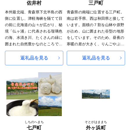
佐井村
三戸町
本州最北端、青森県下北半島の西
青森県の南端に位置する三戸町。
側に位置し、津軽海峡を隔てて目
南は岩手県、西は秋田県と接して
の前に北海道の山々が広がり、秘
います。面積の７割を山林や原野
境「仏ヶ浦」に代表される瑠璃色
が占め、山に囲まれた谷型の地形
の海、水清き川、たくさんの緑に
をしています。そのため、昼夜の
囲まれた自然豊かなのところで
寒暖の差が大きく、りんごやぶど
す。藩政時代からヒバの積み出し
うなどの各種果物の生産環境に恵
港として、また蝦夷地渡船の港と
まれており、県内でも有数の果樹
返礼品を見る
返礼品を見る
して栄えてまいりました。
の産地として知られています。
現在、「日本で最も美しい村」
人気絵本「11ぴきのねこ」で有名
連合に加盟し、美しい自然を後世
な漫画家・故 馬場のぼる氏の出
に引き継ぐための取り組みをして
身地であることから、「11ぴきの
います。
ねこのまちづくり」に力を入れて
おります。
皆様の応援、よろしくお願いいた
します。
しちのへまち
そとがはままち
七戸町
外ヶ浜町