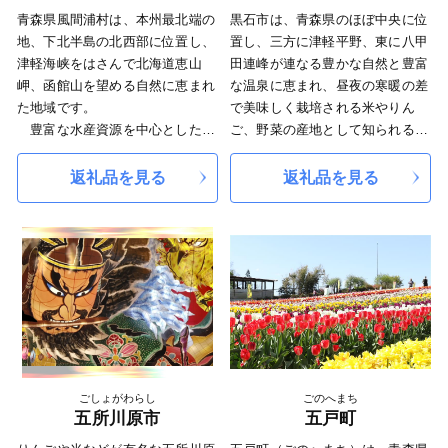
青森県風間浦村は、本州最北端の
黒石市は、青森県のほぼ中央に位
地、下北半島の北西部に位置し、
置し、三方に津軽平野、東に八甲
津軽海峡をはさんで北海道恵山
田連峰が連なる豊かな自然と豊富
岬、函館山を望める自然に恵まれ
な温泉に恵まれ、昼夜の寒暖の差
た地域です。
で美味しく栽培される米やりん
豊富な水産資源を中心とした漁
ご、野菜の産地として知られる城
業と、下風呂温泉による観光業で
下町です。
発展してきました。
また、十和田湖の西玄関口にあ
返礼品を見る
返礼品を見る
たり、東北自動車道黒石インター
チェンジを擁し、青森空港や東北
新幹線新青森駅まで約30分と交通
アクセスにも優れ、四季の彩豊か
な魅力ある「田園観光・産業・環
境都市」を目指しまちづくりを進
めております。
近年、紅葉の名所「中野もみじ
山」や重要伝統的建造物群保存地
区の「中町こみせ通り」、国の指
ごしょがわらし
ごのへまち
定棚田地域に認定された「大川原
五所川原市
五戸町
棚田」が全国的に注目を浴び、毎