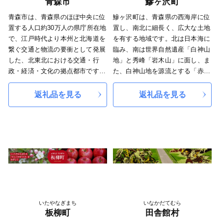
青森市
鰺ヶ沢町
青森市は、青森県のほぼ中央に位
鰺ヶ沢町は、青森県の西海岸に位
置する人口約30万人の県庁所在地
置し、南北に細長く、広大な土地
で、江戸時代より本州と北海道を
を有する地域です。北は日本海に
繋ぐ交通と物流の要衝として発展
臨み、南は世界自然遺産「白神山
した、北東北における交通・行
地」と秀峰「岩木山」に面し、ま
政・経済・文化の拠点都市です。
た、白神山地を源流とする「赤石
八甲田連峰や陸奥湾などの美しい
川」や岩木山を源流とする「中村
自然に囲まれ、りんご、カシス、
川、鳴沢川」の3河川が海にそそ
返礼品を見る
返礼品を見る
ホタテなど豊富な食材に恵まれて
ぎ、河川沿いでは人々が生活を営
います。 また、日本を代表する
み、「山・川・里・海」の揃っ
火祭り「青森ねぶた祭」や世界遺
た、自然豊かで温かな町です。
産登録が決定した三内丸山遺跡を
また、鰺ヶ沢町の歴史は古く、津
はじめとした縄文遺跡群などの文
軽藩発祥の地とされています。藩
化や歴史など、ここにしかない豊
政時代には津軽藩の御用港として
かな宝物を有しています。
栄え、北前船の往来で繁栄を極め
ました。
このように、古い歴史や多くの文
化があるとともに、山・川・海に
いたやなぎまち
いなかだてむら
囲まれ豊かな自然の恵みを享受し
板柳町
田舎館村