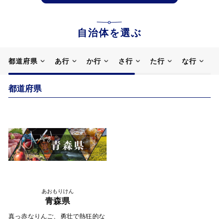
自治体を選ぶ
都道府県
あ行
か行
さ行
た行
な行
都道府県
あおもりけん
青森県
真っ赤なりんご、勇壮で熱狂的な