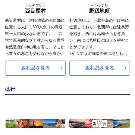
を見せてくれます。
級にんにく「ふくちホワイト6片
にしめやむら
のへじまち
また、冬の津軽の風物詩「ストー
種」の発祥の地でもあります。
西目屋村
野辺地町
ブ列車」が走る津軽鉄道の終着
また、特色あふれる地域資源を活
西目屋村は、津軽地域の南西部に
野辺地町は、下北半島の付け根に
駅・津軽中里駅も位置しており、
かしながら来訪者との交流を深め
位置する人口1,300人余りの青森
位置しており、北西部には陸奥湾
各地から多くの方が訪れていま
る「達者村」事業に取り組んでお
県一人口の少ない村です。 広
を抱き、西には烏帽子岳を背負
す。
り、達者（安全・安心・健康）に
大で原生的なブナ林からなる世界
い、南には八甲田の山々を望むこ
海沿いの「小泊地域」はほとんど
資する農産加工品や手工芸品など
自然遺産白神山地を有し、そこか
とができます。
が山岳地帯で急傾斜の山々が多
を「達者村認証産品」として認
ら数々の恩恵を受けながら豊かな
?かつては北前船の寄港地として
く、平地のほとんどが海沿いであ
証・登録する制度も行っていま
自然と共存して暮らしています。
栄えた港町としての歴史があり、
ることから漁業が主産業になって
す。
その広大で豊かな自然から、青森
祇園まつりや郷土料理など当時の
返礼品を見る
返礼品を見る
います。漁港にはイカ、マグロの
～みんながつながり達者に暮らす
県産りんごをはじめとした豊かな
文化が今も大切に伝えられていま
ほか、産卵場所が近くにあるメバ
笑顔あふれるまち～ 南部町へど
「食」や美しい景観を楽しめる
す。
ルが盛んに水揚げされています。
うぞお越しください。
「自然」、その自然を生かした
?夏はヤマセによる冷涼な気候で
は行
特に他の地域ではあまり水揚げさ
「アクティビティ」や薪、ジビエ
過ごしやすく、豊かな風土はホタ
れないメバルは高級魚「津軽海峡
などの「地域資源」まで魅力的な
テやこかぶなどの深い味わいの特
メバル」として市場に出回ってい
特産品にあふれています。
産品をもたらしてくれます。
ます。
沿岸部で壮観な景色を見せる国道
339号「竜泊ライン」や権現崎
（小泊岬）の一帯は「津軽国定公