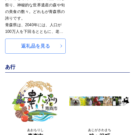
祭り、神秘的な世界遺産の森や旬
の美食の数々。どれもが青森県の
誇りです。
青森県は、2040年には、人口が
100万人を下回るとともに、老年
人口比率が40％を超えるなど、人
口構造の重要な局面を迎えます。
返礼品を見る
人口減少に伴う様々な課題を乗り
越え、青森県の持つ価値を次の世
代につないでいくためには、多く
あ行
の若者が、青森県で人生を送るこ
とに可能性を見出し、「ここで暮
らしたい」と思える魅力ある青森
県にしていくことが最も重要で
す。
ふるさと納税を通じて、多くの皆
さんに青森県づくりに参加してい
ただき、青森県の未来を応援して
いただけるよう取り組んで参りま
あおもりし
あじがさわまち
す。