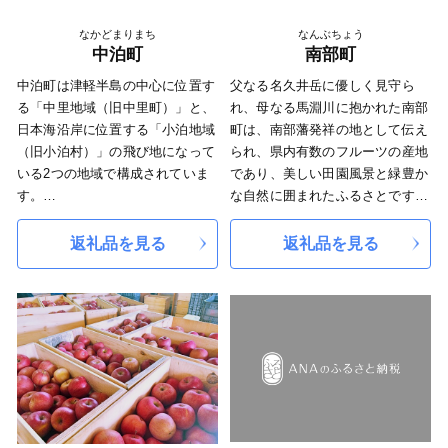
くの方が訪れています。
なかどまりまち
なんぶちょう
中泊町
南部町
中泊町は津軽半島の中心に位置す
父なる名久井岳に優しく見守ら
る「中里地域（旧中里町）」と、
れ、母なる馬淵川に抱かれた南部
日本海沿岸に位置する「小泊地域
町は、南部藩発祥の地として伝え
（旧小泊村）」の飛び地になって
られ、県内有数のフルーツの産地
いる2つの地域で構成されていま
であり、美しい田園風景と緑豊か
す。
な自然に囲まれたふるさとです。
2005年に2つの自治体が合併し発
町の代名詞ともいえる「さくらん
足してから2020年で15周年を迎
ぼ」や、大きな果実と芳醇な甘さ
返礼品を見る
返礼品を見る
えます。
と香り、滑らかな食感の洋なし
内陸部の「中里地域」は戦後積極
「ゼネラル・レクラーク」など果
的に進められた干拓や土地改良に
樹栽培が盛んであり、「達者村通
より肥沃な農業地帯になってお
年農業観光」と称し、どの季節で
り、米やハトムギ、ブルーベリー
も、大自然のやさしい風を感じな
などの農産物が作られているほ
がら果物を収穫し、味わっていた
か、地域を通る農道「こめ米（ま
だける農業体験を楽しむことがで
い）ロード」沿いの一面に広がる
きます。
田園地帯は四季折々の圧巻な風景
さらに、当町は果樹以外にも最高