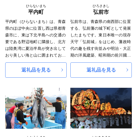
地場産品も村の魅力の一つです。
において入賞の常連として名を馳
ひらないまち
ひろさきし
せております。是非、ふるさと納
平内町
弘前市
税を通してご堪能ください。
平内町（ひらないまち）は、青森
弘前市は、青森県の南西部に位置
県のほぼ中央に位置し西は県都青
する、弘前藩の城下町として発展
森市に、東は下北半島への交通の
したまちです。東日本唯一の現存
要である野辺地町に隣接し、北方
天守「弘前城」をはじめ、藩政時
は陸奥湾に夏泊半島が突き出して
代の趣を残す街並みや明治・大正
おり美しい海と山に囲まれており
期の洋風建築、昭和期の前川國男
ます。
による近代建築など、文化財や歴
町の中心部を国道4号と青い森鉄
史的建造物が数多く残っていま
返礼品を見る
返礼品を見る
道線が横断しており交通の便にも
す。また、「弘前さくらまつり」
恵まれております。当町の基幹産
や「弘前ねぷたまつり」など、四
業は、水稲を中心とした農業と養
季折々で開催されるまつりには、
殖ホタテの漁業であり、特に養殖
毎年多くの観光客が訪れます。弘
ホタテの生産量は日本一を誇って
前市は農業も盛んで、日本一の生
おり「ホタテの町」として知られ
産量を誇るりんごを始め、米やき
ております。
み（とうもろこし）など、おいし
また、三味線界の第一人者で津軽
いものがたくさんあります。その
三味線を芸術として確固たる地位
ほか「津軽塗」や「津軽こぎん刺
を築き国際的にも高い評価を受け
し」、「津軽打刃物」など藩政時