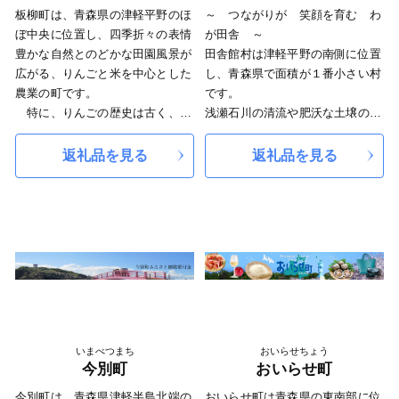
ており、農業、漁業、観光分野で
板柳町は、青森県の津軽平野のほ
～ つながりが 笑顔を育む わ
多くの資源を活用し地域振興を図
ぼ中央に位置し、四季折々の表情
が田舎 ～
っています。「世界自然遺産のま
豊かな自然とのどかな田園風景が
田舎館村は津軽平野の南側に位置
ち」としばしば語られる地域です
広がる、りんごと米を中心とした
し、青森県で面積が１番小さい村
が、この町に目を凝らしてみる
農業の町です。
です。
と、決して白神山地だけではな
特に、りんごの歴史は古く、今
浅瀬石川の清流や肥沃な土壌の恵
い、光り輝く人々やモノの姿がた
からおよそ１４０年前の明治９年
みを享受している村は稲作と縁が
くさん見えてきます。
に数本のりんごの苗木が当町に導
深く、国史跡に指定されている垂
返礼品を見る
返礼品を見る
※庁舎移転のお知らせ
入され、板柳町のりんご栽培の歴
柳遺跡からは弥生時代の水田跡が
令和3年5月6日から新庁舎移転に
史が始まりました。
発見されており、稲作の歴史と文
伴い所在地が変更となっておりま
今では、全国の町村でりんごの
化を現代に継承し続けています。
す。
栽培面積、生産量ともに日本一
また、海や山がない平坦な土地が
新しい所在地は次のとおりです。
で、文字どおり「りんごの里」と
続く村に、
なお、電話番号等に変更はござい
して、板柳はりんごと共に歩んで
『新たな観光資源を』と始めた田
ません。
いる町となりました。
んぼアートは、
〒038-2792 青森県西津軽郡鰺ヶ
平成１４年には、消費者の皆様へ
これまで村民をはじめ、田んぼア
沢町大字舞戸町字鳴戸321番地
安全・安心なりんごをお届けする
ートに携わった多くの方々に支え
ため、全国初の「りんごまるりか
られながら制作精度の向上に努
いまべつまち
おいらせちょう
じり条例」を制定、徹底して「り
め、今日国内外から注目を浴び、
今別町
おいらせ町
んご」にこだわった町づくりに取
毎年20万人以上のお客様が訪れて
今別町は、青森県津軽半島北端の
おいらせ町は青森県の東南部に位