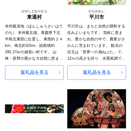
間少しでと利便性も抜群です。
さと寄附金の使いみちにはご指定
近年では八戸のベッドタウンとし
いただけません。
ひがしどおりむら
ひらかわし
ても重要な役割を果たし、 週末
蕪嶋神社への募金は、蕪嶋神社再
東通村
平川市
は風光明媚なロケーションでの生
建実行委員会へお問い合わせくだ
本州最涯地（ほんしゅうさいはて
平川市は、まちと自然が調和する
活も夢ではありません。 太平洋
さい（事務局：こどもの城保育園
のち） 本州最北端、青森県下北
住みよいまちです。 気候に恵ま
側に位置するため、 気候も思っ
内 電話0178-96-3363 午前9時
半島北東部に位置し、東西約２４
れ、豊かな自然の中で、農業がさ
たより温暖で内陸 に比べて雪の
～午後4時）。
km、南北約32km、総面積約
かんに営まれています。 観光の
量も比較的少なく、 過ごしやす
295.27㎢の細長い村です。 山
目玉は「世界一の扇ねぷた」で、
い町です。
林・原野の豊かな大自然に恵ま
12ｍの高さを誇り、水墨画調で描
〇光と風を感じるまち 階上町
れ、北東端には寒立馬で有名な尻
かれていることが特徴です。ま
青森県の最東端、 階上町は雄大
屋崎がある風光明媚な土地です。
た、観光資源は、志賀坊森林公園
返礼品を見る
返礼品を見る
な太平洋と階上岳に囲まれた階上
北は津軽海峡、東は太平洋に囲ま
からの眺めや、猿賀公園、盛美
町。
れており、寒暖流の魚介類と海藻
園、農家蔵などの景勝地に加え、
平成25年5月24日、 階上岳と階上
類にも恵まれています。気候は、
たくさんの温泉施設があります。
町から八戸市に至る海岸が三陸復
偏東風（やませ）の影響を強く受
主な特産品は米、りんご、桃、高
興国立公園に指定されました。
け、年平均気温が約１０度前後と
冷地野菜などで、どれも消費者か
豊かな自然が育む海の幸、 山の
夏でも冷涼。 そのため、蕎麦や
ら高い評価をいただいており、特
幸はどれも絶品。 少し足を伸ば
ブルーベリーの栽培が盛んで、黒
に昼夜の寒暖差を利用して作られ
すと趣きのある文化遺産にも出会
毛和種「東通牛」も肥育されてお
たりんごは品質が良く、りんご王
えます。
り、山海の恩恵を受けた数多くの
国青森県で開催されている品評会