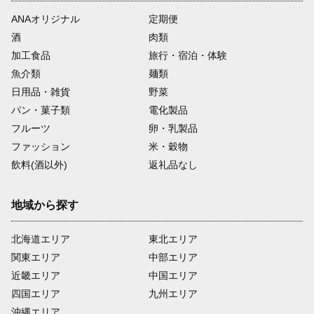
るさと納税に関する業務（DM発
ANAオリジナル
定期便
送等を含む）以外には、一切使用
酒
肉類
いたしません。
加工食品
旅行・宿泊・体験
■その他
魚介類
麺類
寄附金受領証明書及びワンストッ
日用品・雑貨
野菜
プ特例制度に係る申請書の送付に
は、ご入金いただきました日から
パン・菓子類
電化製品
１ヶ月～２ヶ月程かかります。
フルーツ
卵・乳製品
恐れ入りますが、あらかじめご了
ファッション
米・穀物
承ください。
飲料(酒以外)
返礼品なし
地域から探す
北海道エリア
東北エリア
関東エリア
中部エリア
近畿エリア
中国エリア
四国エリア
九州エリア
沖縄エリア