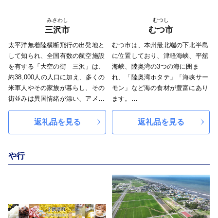
みさわし
むつし
三沢市
むつ市
太平洋無着陸横断飛行の出発地と
むつ市は、本州最北端の下北半島
して知られ、全国有数の航空施設
に位置しており、津軽海峡、平舘
を有する「大空の街 三沢」は、
海峡、陸奥湾の3つの海に囲ま
約38,000人の人口に加え、多くの
れ、「陸奥湾ホタテ」「海峡サー
米軍人やその家族が暮らし、その
モン」など海の食材が豊富にあり
街並みは異国情緒が漂い、アメリ
ます。
カンデー、航空祭といった日米交
市の面積の多くが下北半島国定公
流イベントが盛んです。 世界
園に指定されており、日本三大霊
返礼品を見る
返礼品を見る
的にも重要な湿地としてラムサー
場の「恐山」や、「薬研」「湯野
ル条約に登録される「仏沼」は、
川」に代表される温泉、国の天然
幻の鳥オオセッカ最大の最大の繁
記念物である「北限のサル」な
や行
殖地として知られ、その豊かな自
ど、豊かな自然の恵みを受けた地
然は、日本一のごぼうや、品質の
域となっています。
高いにんにく、ブランドいかとし
また、むつ市を含む下北半島5市
て名高い昼いか、ほっき貝を育み
町村は、「大地・生態系・人々の
ます。 海があり、湖があり、
営み」のつながりを学び、楽しむ
歴史があり、今も空の物語を続け
日本ジオパークに認定され、平成