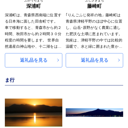
ふかうらまち
ふじさきまち
た「高橋竹山師」が生まれ育った
代より受け継がれてきた伝統工芸
深浦町
藤崎町
町としても知られています。
も盛んです。
深浦町は、青森県西南端に位置す
｢りんごふじ発祥の地」藤崎町は
豊かな自然と環境に恵まれ、浅虫
る日本海に面した田舎町です。
青森県津軽平野のほぼ中心に位置
夏泊県立自然公園や夜越山森林公
車で移動すると、青森市から約２
し、山岳･原野がなく農業に適し
園を抱え、県内有数の観光地で四
時間、秋田市から約２時間３０分
た肥沃な土壌に恵まれています。
季を通じて観光客が絶えません。
程度の時間を要します。 世界自
気候は、津軽平野の中では比較的
特に夏泊半島には特別天然記念物
然遺産白神山地や、十二湖をはじ
温暖で、水と緑に囲まれた豊かな
「小湊のハクチョウおよびその渡
めとする津軽国定公園など、美し
自然が四季折々に彩りを添えるな
来地」で知られる浅所海岸や、
い自然景観が豊富であり、マグロ
ど変化に富んでいます。 世界一
返礼品を見る
返礼品を見る
「ツバキ自生北限地帯」として天
の水揚げ量は青森県で一番です。
の生産量を誇るりんごの品種「ふ
然記念物の指定を受けたヤブツバ
海岸線を走るＪＲ五能線に乗っ
じ」は、藤崎町で誕生したりんご
キの咲く椿山、裾野に広がる「椿
て、荒々しい岩場の風景や夕陽を
です。また、ときわにんにくやお
ま行
山海岸」は日本の渚・百選に選ば
楽しむことができるのも魅力の一
米、トマトなど気候を活かした魅
れるなど風光明媚な町でありま
つです。
力溢れる食材が沢山あります。是
す。
非ふるさと納税をとおしてご賞味
ください。