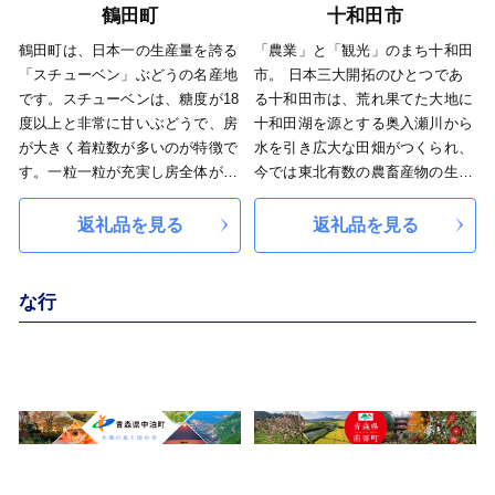
全・安心」をお届けできるよう努
鶴田町
十和田市
めています。
鶴田町は、日本一の生産量を誇る
「農業」と「観光」のまち十和田
「スチューベン」ぶどうの名産地
市。 日本三大開拓のひとつであ
です。スチューベンは、糖度が18
る十和田市は、荒れ果てた大地に
度以上と非常に甘いぶどうで、房
十和田湖を源とする奥入瀬川から
が大きく着粒数が多いのが特徴で
水を引き広大な田畑がつくられ、
す。一粒一粒が充実し房全体が良
今では東北有数の農畜産物の生産
く締まっていることから貯蔵性が
地域です。生産量日本一のにんに
高く、収穫した10月から翌年の2
くのほか、米、牛肉、豚肉やその
返礼品を見る
返礼品を見る
月頃まで食味と鮮度を維持したま
加工品、全国的知名度を誇る十和
ま出荷が可能です。 また、「ふ
田バラ焼き、奥入瀬川の伏流水を
じ」や「つがる」などのりんごも
使ったビールなど、おいしい食べ
な行
多く生産しており、恵まれた自然
物が揃っています。 また、国の
と生産者の丁寧な栽培により、み
特別名勝及び天然記念物に指定さ
ずみずしく美味しいりんごが自慢
れた「十和田湖」、「奥入瀬渓
のまちです。
流」の豊かな自然を有しているほ
か、市街地は十和田市現代美術館
を中心とした「アートのまち」が
広がり、雄大な自然と現代アート
が調和した観光地として、毎年多