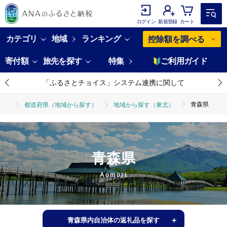
ログイン
新規登録
カート
カテゴリ
地域
ランキング
控除額を調べる
寄付額
旅先を探す
特集
ご利用ガイド
「ふるさとチョイス」システム連携に関して
青森県
都道府県（地域から探す）
地域から探す（東北）
青森県
Aomori
青森県内自治体の返礼品を探す