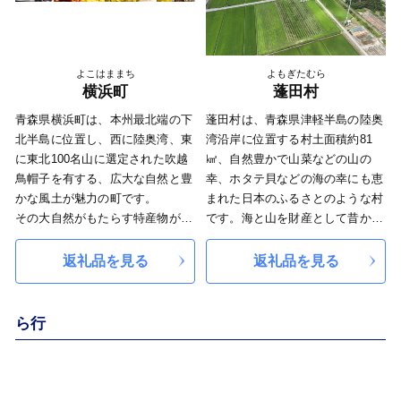
る三沢市は、四季折々に変化する
28年9月に「下北ジオパーク」が
自然も存分に楽しむことができま
誕生しました。
す。
よこはままち
よもぎたむら
横浜町
蓬田村
青森県横浜町は、本州最北端の下
蓬田村は、青森県津軽半島の陸奥
北半島に位置し、西に陸奥湾、東
湾沿岸に位置する村土面積約81
に東北100名山に選定された吹越
㎢、自然豊かで山菜などの山の
鳥帽子を有する、広大な自然と豊
幸、ホタテ貝などの海の幸にも恵
かな風土が魅力の町です。
まれた日本のふるさとのような村
その大自然がもたらす特産物が自
です。海と山を財産として昔から
慢で、漁業ではホタテをはじめ、
半農半漁の村として自然と共生
地域団体商標に登録された「横浜
し、「海と人」「大地と人」「人
返礼品を見る
返礼品を見る
なまこ」など多くの海産物に恵ま
と人」との繋がりを大切にしてい
れ、農業では馬鈴薯や長芋のほ
ます。社会も技術も大きく変わ
か、畜産を含めた多くの農産物、
り、農業や漁業以外にも縫製工場
ら行
特に、春に一面を黄金色に染める
の設立など大きく村も変化しまし
日本最大級の花畑は圧巻で、マラ
た。2019年で村政130周年を迎
ソンやステージショーなど様々な
え、現在人口は約2,400人とな
催しが行われる「菜の花フェステ
り、人口減少という大きな病と闘