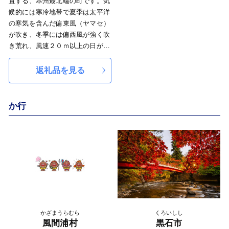
置する、本州最北端の町です。気
候的には寒冷地帯で夏季は太平洋
の寒気を含んだ偏東風（ヤマセ）
が吹き、冬季には偏西風が強く吹
き荒れ、風速２０ｍ以上の日が多
い。
日本海・太平洋・津軽海峡に囲
返礼品を見る
まれた地である事から、魚介類や
海藻類など新鮮な海の幸に恵まれ
ております。中でも「大間まぐ
か行
ろ」は全国的に周知され、高く評
価されております。
かざまうらむら
くろいしし
風間浦村
黒石市