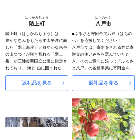
園」に指定され、ドライブや釣り
客が多く、観光面でも大きな恩恵
があります。
はしかみちょう
はちのへし
対照的な性格を持つ2つの地域は
階上町
八戸市
飛び地でありながらも、互いの個
階上町（はしかみちょう）は、
■ふるさと寄附金で八戸（はちの
性を生かし1つの「中泊町」とし
豊かな恵みをもたらす太平洋に面
へ）を応援してください！
て歩みを進めています。
した「階上海岸」と鮮やかな朱色
八戸市では、寄附をされる方に寄
「大地の恵と海の幸 心ひとつに
の山つつじが咲き乱れる「階上
附金の使いみちを選んでいただ
希望のまち」中泊町をよろしくお
岳」が三陸復興国立公園に指定さ
き、そのご意向に沿って「ふるさ
願いいたします。
れており、 海と 山に囲まれた自
と八戸」の各種事業に寄附金を活
然豊かな町であります。
用しております。
また、 多くの縄文遺跡が点在
八戸市は平成29年1月に中核市へ
返礼品を見る
返礼品を見る
し、 信仰の地として1290年以上
移行しました。
の歴史と古い文化を誇ってい ま
より活力ある魅力的なまちを目指
す。 さらに、 国・県内最大級の
し、さらなる発展へ向けて前進す
「巨木」が点在し、 「巨木の
る「ふるさと八戸」へのあたたか
郷」と呼ばれています。特産品は
いご支援をお願いいたします。
『いちご煮』『階上早生そば』な
■蕪嶋神社への募金について
ど山海の珍味が多数。 交通アク
平成27年の火災により社殿が全焼
セスも八戸経由で東京から約二時
した蕪嶋神社の再建支援は、ふる