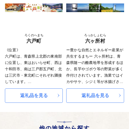
ィバル」には多くの観光客が訪れ
いながらも海と大地と人の繋がり
ます。
の強さを信じて、それを守り続け
◆ 横浜町からのお知らせ（以
る豊かで住みやすい村づくりに取
下、ご確認ください）
り組んでいます。
当町は一般社団法人しもきたツー
ろくのへまち
ろっかしょむら
リズム（以下「しもきたツーリズ
六戸町
六ヶ所村
ム」）に返礼品配送等を委託して
おります。
《位置》
ー豊かな自然とエネルギー産業が
その際は、ふるさとチョイスから
六戸町は、青森県上北郡の東南部
共生するまちー 六ヶ所村は、青
の申込・寄附であっても、しもき
に位置し、東はおいらせ町、西は
森県随一の酪農地帯を形成するほ
たツーリズムから案内することが
十和田市、南は三戸郡五戸町、北
か、長芋やゴボウ等の野菜が多く
ありますので、ご了承願います。
は三沢市・東北町にそれぞれ隣接
作付けされています。漁業ではイ
個人情報等の取扱いは以下の通り
しています。
カやサケ、シジミ等が水揚げさ
です。
《地勢》
れ、これら一次産品は村の代表的
■返礼品
南部台岳地帯の一部を形成してい
な特産品となっています。 ま
返礼品を見る
返礼品を見る
①当町は提供事業者の在庫状況等
る洪積層の大地と、細長い洪積平
た、六ヶ所村は全国的にも珍しい
により返礼品を変更し提供を中止
野とからなり、目立った高地・山
エネルギー産業の集積地でもあり
する場合があります。返礼品を変
岳はありません。水系の主なもの
ます。原子燃料サイクルをはじめ
更する場合、当町またはしもきた
は、源を十和田湖に発する奥入瀬
太陽光や風力、水素等のクリーン
ツーリズムより申込者に通知し当
川で、町の中央よりやや南部を東
エネルギーを積極的に導入し、エ
他の地域から探す