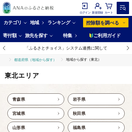
ログイン
新規登録
カート
カテゴリ
地域
ランキング
控除額を調べる
寄付額
旅先を探す
特集
ご利用ガイド
「ふるさとチョイス」システム連携に関して
地域から探す（東北）
都道府県（地域から探す）
東北エリア
青森県
岩手県
宮城県
秋田県
山形県
福島県