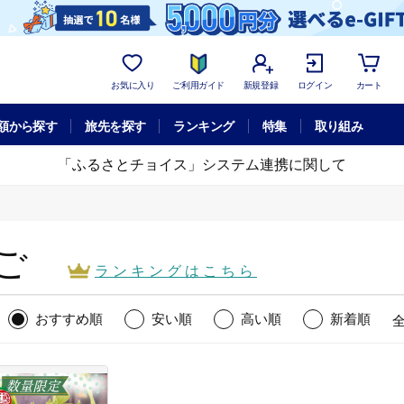
お気に入り
ご利用ガイド
新規登録
ログイン
カート
額から探す
旅先を探す
ランキング
特集
取り組み
「ふるさとチョイス」システム連携に関して
ご
ランキング
はこちら
おすすめ順
安い順
高い順
新着順