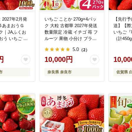
2027年2月発
いちご ことか 270g×4パッ
【先行予約
多あまおうＧ
ク 大粒 古都華 2027年発送
送】【際
ック｜JAふくお
数量限定 冷蔵 イチゴ 苺 フ
いちご『
おう いちご 苺
ルーツ 果物 小分け ブラン
（計45
ーツ 果物 くだ
ドいちご 甘い おすすめ 贈
ご農園】イチ
5.0
（2）
旬 福岡県産 大粒
答 プレゼント ギフト 奈良
 数量限定 期
円
県 奈良市 いちご農家だる
10,000円
10,0
直送 グランデ
ま
市
市
奈良県 奈良市
佐賀県 