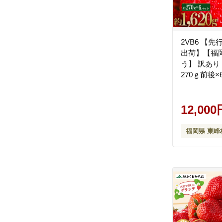
2VB6 【先
出荷】【福
う】 訳あり
270ｇ前後×
12,000
福岡県 東峰