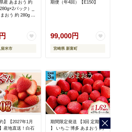
県産 あまおう 約
期便（年4回）【E150】
約280g×2パック）_
おう 約 280g ×
計 約 560g 福岡
べごたえのある大き
 スイーツサンド パ
0円
99,000円
ョートケーキ 旬 果
ーツ スイーツ おや
久留米市
宮崎県 新富町
米市 冷蔵 お取り寄
_Fi049
】【2027年1月
期間限定発送 【3回 定期便
】産地直送！白石
】 いちご 博多 あまおう 約