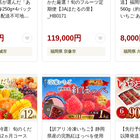
店が選んだ「あ
かた厳選！旬のフルーツ定
送】福岡
250g×4パック
期便【JAほたるの里】
560g（
【配送不可地
_HB0171
いちご あま
2パック 合
県産 食
円
119,000円
さ 果汁
8,00
フェ シ
物 フル
城市
福岡県 宗像市
福岡県 
つ 久留
せ 送料無料
〈特選〉旬のくだ
【訳アリ 冷凍いちご】静岡
【先行予約
12ヵ月コース
県産の完熟紅ほっぺを使用
以降発送