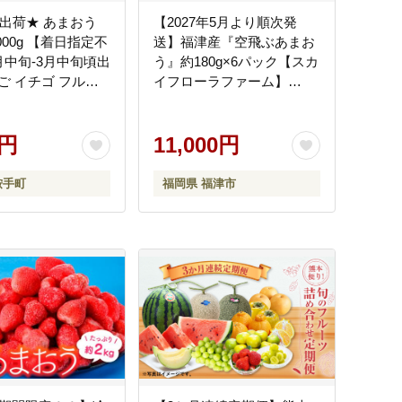
年出荷★ あまおう
【2027年5月より順次発
000g 【着日指定不
送】福津産『空飛ぶあまお
月中旬-3月中旬頃出
う』約180g×6パック【スカ
ご イチゴ フルー
イフローラファーム】
---
[H0155]
ar_q2_26_9500_1000g-
0円
11,000円
鞍手町
福岡県 福津市