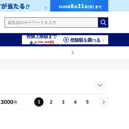
控除上限額まで
控除額を調べる
あと
***,***円
3000
1
2
3
4
5
全
件
次