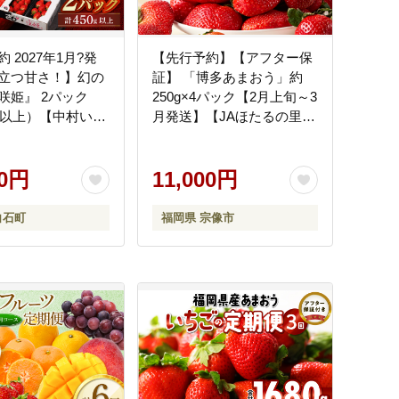
 2027年1月?発
【先行予約】【アフター保
立つ甘さ！】幻の
証】 「博多あまおう」約
咲姫』 2パック
250g×4パック【2月上旬～3
0g以上）【中村いち
月発送】【JAほたるの里】
ゴ [ICB001]
_HA0433
00円
11,000円
白石町
福岡県 宗像市