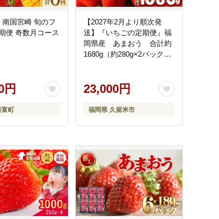
］南国宮崎 旬のフ
【2027年2月より順次発
期便 奇数月コース
送】『いちごの定期便』福
】
岡県産 あまおう 合計約
1680g（約280g×2パックを
2月3月4月の3回）_いちご
定期便 3回 あまおう 約
00円
280g × 2パック 合計 約
23,000円
1680g イチゴの王様 果汁
福岡県産 果物 フルーツ ス
新富町
福岡県 久留米市
イーツ 久留米市 お取り寄
せ 送料無料_Fi051