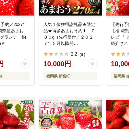
行予約／2027年
人気１位獲得謝礼品★限定
【先行予
岡県産あまお
品★博多あまおう約１，０
【福岡県
 グランデ 約
８０g（先行受付／２０２
レビ 「 
6Ｐ
７年２月以降発
紹介され
送）.A1609【あまおう】
グランデ等
2.2
（5）
ｇ×６Ｐ 
円
10,000円
博多 デ
10,0
の フル
ジー ケー
村
福岡県 新宮町
福岡県 
量限定 T
め 送料無