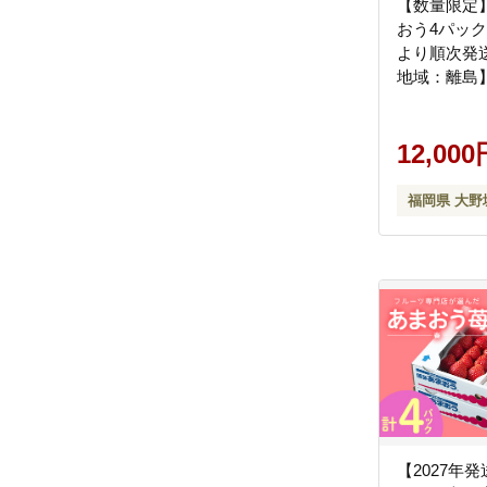
【数量限定
おう4パック【
より順次発
地域：離島
12,000
福岡県 大野
【2027年