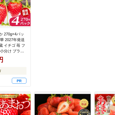
 270g×4パッ
華 2027年発送
蔵 イチゴ 苺 フ
 小分け ブラン
い おすすめ 贈
円
ト ギフト 奈良
いちご農家だる
市