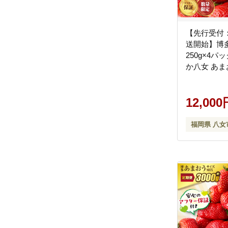
【先行受付：
送開始】博
250g×4パ
か八女 あま
イチゴ フル
もの 人気 
アフター補償
12,000
間限定 産地
福岡県 八女
福岡県 八女