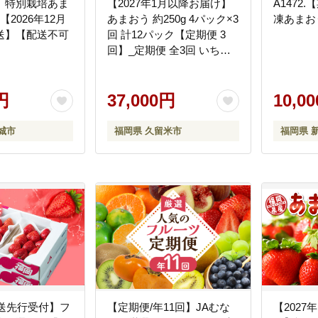
】特別栽培あま
【2027年1月以降お届け】
A1472
2026年12月
あまおう 約250g 4パック×3
凍あまおう
送】【配送不可
回 計12パック【定期便 3
】
回】_定期便 全3回 いちご
あまおう 約 250g × 4パック
× 3回 計 12パック 福岡県産
円
甘い 濃厚 ブランド苺 果物
37,000円
10,0
フルーツ ストロべリー ス
イーツ パフェ ショートケ
城市
福岡県 久留米市
福岡県 
ーキ パンケーキ スムージ
ー ジャム 国産 福岡県 久留
米市 お取り寄せ 送料無料
_Fi301
発送先行受付】フ
【定期便/年11回】JAむな
【2027