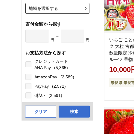
地域を選択する
寄付金額から探す
～
いちご ことか
円
円
ク 大粒 古都
お支払方法から探す
数量限定 冷
ルーツ 果物
クレジットカード
ドいちご 甘
ANA Pay
(5,365)
10,000
答 プレゼン
AmazonPay
(2,589)
県 奈良市 
奈良県 奈良
ま
PayPay
(2,572)
d払い
(2,591)
クリア
検索