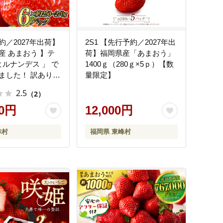
約／2027年出荷】
2S1 【先行予約／2027年出
産 あまおう 】テ
荷】福岡県産「あまおう」
ヒルナンデス 」 で
1400ｇ（280ｇ×5ｐ）【数
ました！ 訳あり
量限定】
級 約250-270
2.5
（2）
いちご イチゴ 苺
ザート 果物 くだも
00円
12,000円
ーツ ジャム スムー
キ に 先行予約 数
赤村
福岡県 東峰村
V紹介 人気 おすす
料 3W13