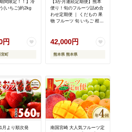
.【期間限定！！】冷
【3か月連続定期便】熊本
(いちご)約2kg
便り！旬のフルーツ詰め合
わせ定期便 ｜ くだもの 果
物 フルーツ 旬 いちご 柑橘
みかん トマト メロン すい
か シャインマスカット 梨
00円
柿 熊本県
42,000円
新宮町
熊本県 熊本県
年1月より順次発
南国宮崎 大人気フルーツ定