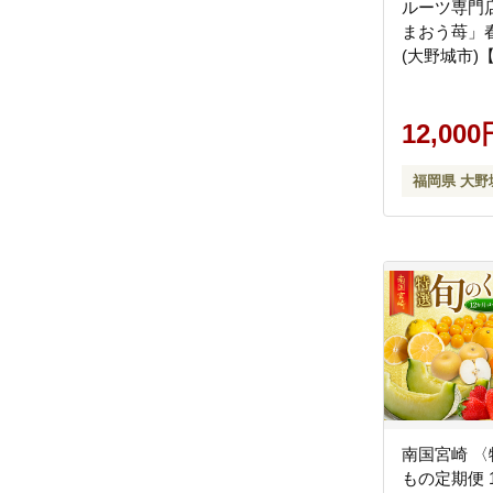
ルーツ専門
まおう苺」春
(大野城市)
域：離島】
12,000
福岡県 大野
南国宮崎 
もの定期便 