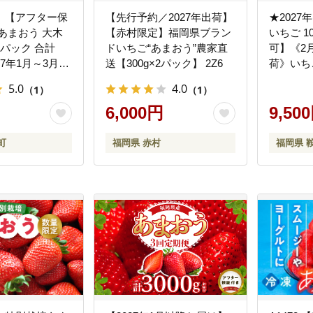
》【アフター保
【先行予約／2027年出荷】
★2027
あまおう 大木
【赤村限定】福岡県ブラン
いちご 1
×4パック 合計
ドいちご“あまおう”農家直
可】《2
027年1月～3月に
送【300g×2パック】 2Z6
荷》いち
】 イチゴ あ
ツ 特産品 
5.0
4.0
（1）
（1）
 おおきい うま
kr_ckram
6,000円
--
9,50
町
福岡県 赤村
福岡県 