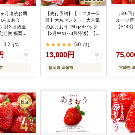
3ヶ月連続お届
【先行予約】【アフター保
［全6回
のあまおう
証】大粒セレクト！大人気
ルーツ定
ック 計3回 総量
のあまおう 250g×4パック
【E143
ヶ月定期便 福岡県
【2月中旬～3月発送】【JA
JAほたるの里】
ほたるの里】 _HA0275
3.2
5.0
（5）
（2）
円
13,000円
75,0
市
福岡県 宗像市
宮崎県 