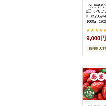
《先行予約
証】いちご 
町 約250g
1000g 【2
順次出荷予定
かい まるい
い CB223
9,000円
福岡県 大木