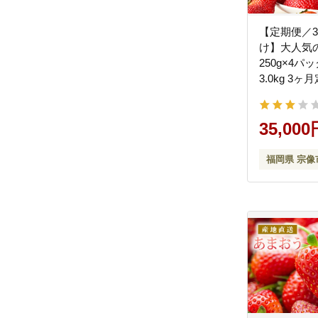
【定期便／
け】大人気
250g×4パ
3.0kg 3
産いちご【
_HB0032
35,000
福岡県 宗像