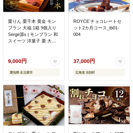
栗りん 栗千本 黄金 モン
ROYCE'チョコレートセ
ブラン 大福 1箱 9個入り
ット2カ月コース_tb01-
Serge源s | モンブラン 和
004
スイーツ 洋菓子 栗 大福
黄金色 上品 高級感 おし
ゃれ ギフト プレゼント
贈り物 手土産 人気 おす
9,000円
37,000円
すめ 送料無料
愛知県 名古屋市
北海道 当別町