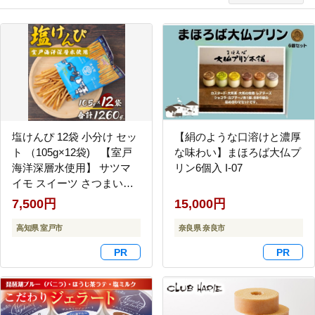
塩けんぴ 12袋 小分け セッ
【絹のような口溶けと濃厚
ト （105g×12袋) 【室戸
な味わい】まほろば大仏プ
海洋深層水使用】 サツマ
リン6個入 I-07
イモ スイーツ さつまいも
スイーツ 芋けんぴ かりん
7,500円
15,000円
とう いもけんぴ 和菓子 お
菓子 揚げ菓子 お茶うけ お
高知県 室戸市
奈良県 奈良市
つまみ 7500円 ご当地 国産
室戸市 送料無料 rk018