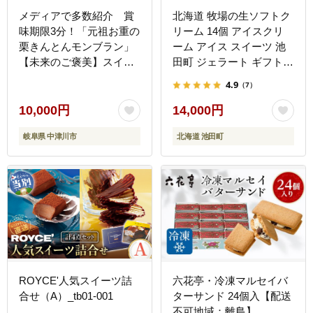
メディアで多数紹介 賞
北海道 牧場の生ソフトク
味期限3分！「元祖お重の
リーム 14個 アイスクリ
栗きんとんモンブラン」
ーム アイス スイーツ 池
【未来のご褒美】スイー
田町 ジェラート ギフト
ツ 栗 モンブラン くりき
ソフトクリーム
4.9
（7）
んとん デザート ご褒美
120ml×14個 国産
お取り寄せ くり お菓子
10,000円
14,000円
菓子 F4N-2298
岐阜県 中津川市
北海道 池田町
ROYCE'人気スイーツ詰
六花亭・冷凍マルセイバ
合せ（A）_tb01-001
ターサンド 24個入【配送
不可地域：離島】