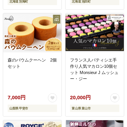
北海道 別海町
北海道 池田町
森のバウムクーヘン 2個
フランス人パティシエ手
セット
作り人気マカロン10個セ
ット Monsieur J ムッシュ
ー・ジー
7,000円
20,000円
山梨県 甲斐市
富山県 富山市