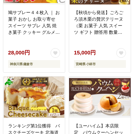
鳩サブレー４４枚入 ｜ お
【秋頃から発送】ごろご
菓子 おかし お取り寄せ
ろ須木栗の贅沢テリーヌ
スイーツ サブレ 人気 焼
（栗 お菓子 人気 スイー
き菓子 クッキー グルメ
ツ ギフト 贈答用 数量限
ご当地 お土産 個包装 銘
定 送料無料）
菓 神奈川 鎌倉 ギフト 老
舗 詰め合わせ 定番 名物
28,000円
15,000円
送料無料
神奈川県 鎌倉市
宮崎県 小林市
ランキング第1位獲得 バ
【ユーハイム】本店限
スクチーズケーキ 北海道
定 バウムクーヘンセッ