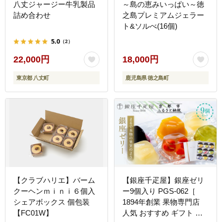
八丈ジャージー牛乳製品
～島の恵みいっぱい～徳
詰め合わせ
之島プレミアムジェラー
ト&ソルべ(16個)
5.0
（2）
22,000円
18,000円
東京都 八丈町
鹿児島県 徳之島町
【クラブハリエ】バーム
【銀座千疋屋】銀座ゼリ
クーヘンｍｉｎｉ６個入
ー9個入り PGS-062［
シェアボックス 個包装
1894年創業 果物専門店
【FC01W】
人気 おすすめ ギフト プ