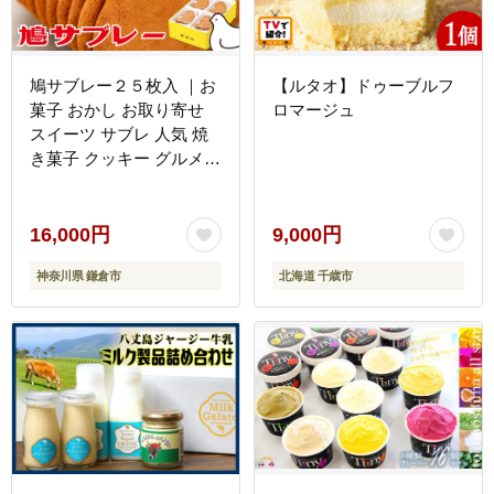
鳩サブレー２５枚入 ｜お
【ルタオ】ドゥーブルフ
菓子 おかし お取り寄せ
ロマージュ
スイーツ サブレ 人気 焼
き菓子 クッキー グルメ
ご当地 お土産 個包装 銘
菓 神奈川 鎌倉 ギフト 老
舗 詰め合わせ 定番 名物
16,000円
9,000円
送料無料
神奈川県 鎌倉市
北海道 千歳市