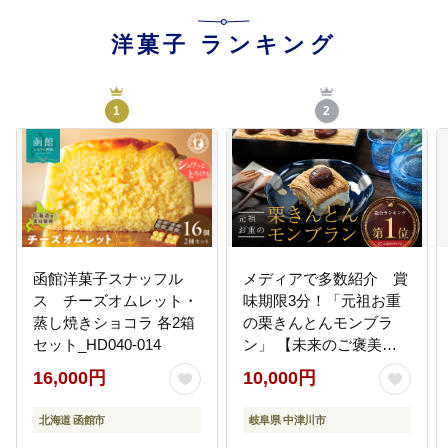
洋菓子
ランキング
1
2
函館洋菓子スナッフル
メディアで多数紹介 賞
ス チーズオムレット・
味期限3分！「元祖お重
蒸し焼きショコラ 各2箱
の栗きんとんモンブラ
セット_HD040-014
ン」 【未来のご褒美】
スイーツ 栗 モンブラン
16,000円
10,000円
くりきんとん デザート
ご褒美 お取り寄せ くり
北海道 函館市
岐阜県 中津川市
お菓子 菓子 F4N-2298