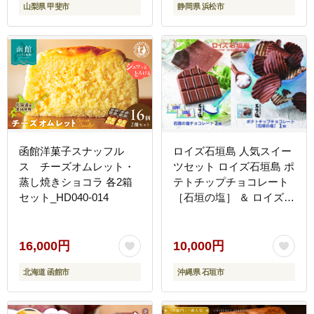
山梨県 甲斐市
静岡県 浜松市
函館洋菓子スナッフル
ロイズ石垣島 人気スイー
ス チーズオムレット・
ツセット ロイズ石垣島 ポ
蒸し焼きショコラ 各2箱
テトチップチョコレート
セット_HD040-014
［石垣の塩］ ＆ ロイズ石
垣島 石垣の塩チョコレー
ト【石垣の塩使用】
ROYCE' RC-002
16,000円
10,000円
北海道 函館市
沖縄県 石垣市