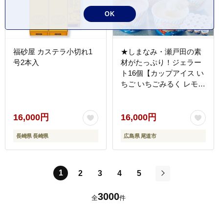
OK
福砂屋 カステラ小切れ1
★しまなみ・瀬戸田の素
号2本入
材がたっぷり！ジェラー
ト16個【カップアイス い
ちご いちごみるく レモン
シャーベット バニラ 抹茶
キャラメル みかん 桃 バ
ナナ イチジク 広島 尾
16,000円
16,000円
道】
長崎県 長崎県
広島県 尾道市
1
2
3
4
5
次
3000
全
件