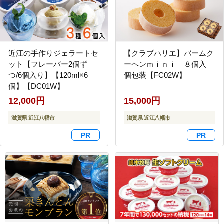
近江の手作りジェラートセ
【クラブハリエ】バームク
ット【フレーバー2個ず
ーヘンｍｉｎｉ ８個入
つ/6個入り】【120ml×6
個包装【FC02W】
個】【DC01W】
12,000円
15,000円
滋賀県 近江八幡市
滋賀県 近江八幡市