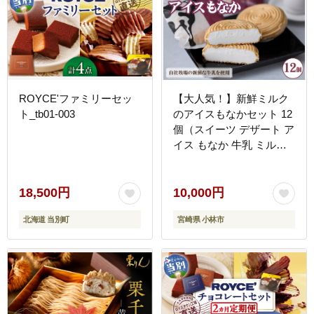
ROYCE'ファミリーセッ
【大人気！】新鮮ミルク
ト_tb01-003
のアイスもなかセット 12
個（スイーツ デザート ア
イス もなか 牛乳 ミルク
人気 宮崎 小林市 地域限
定）
18,500円
10,000円
北海道 当別町
宮崎県 小林市