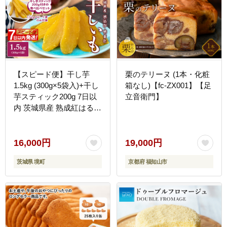
【スピード便】干し芋
栗のテリーヌ (1本・化粧
1.5kg (300g×5袋入)+干し
箱なし)【fc-ZX001】【足
芋スティック200g 7日以
立音衛門】
内 茨城県産 熟成紅はるか
干し芋 紅はるか ほしいも
さつまい おやつ ダイエッ
ト デザート スイーツ ギ
16,000円
19,000円
フト 大人気 人気 K1801
茨城県 境町
京都府 福知山市
【計1.7kg】