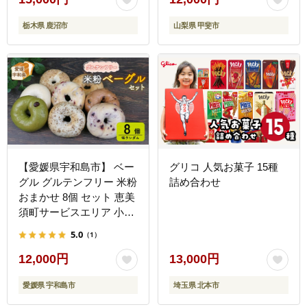
やつ デザート プレゼント
栃木県 鹿沼市
山梨県 甲斐市
贈答 贈答用 贈り物
【愛媛県宇和島市】 ベー
グリコ 人気お菓子 15種
グル グルテンフリー 米粉
詰め合わせ
おまかせ 8個 セット 恵美
須町サービスエリア 小麦
粉不使用 手作り 数量限定
5.0
（1）
J012-165001
12,000円
13,000円
愛媛県 宇和島市
埼玉県 北本市