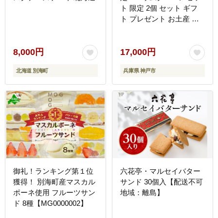
ト 限定 2個 セット ギフ
ト プレゼント お土産 贈
答品 スイーツ 洋菓子 お
菓子 おかし りんご アッ
プル 兵庫 神戸 人気 おす
8,000円
17,000円
すめ
北海道 別海町
兵庫県 神戸市
御礼！ランキング第１位
六花亭・マルセイバター
獲得！ 別海町産マスカル
サンド 30個入【配送不可
ポーネ使用 フルーツサン
地域：離島】
ド 8種【MG0000002】