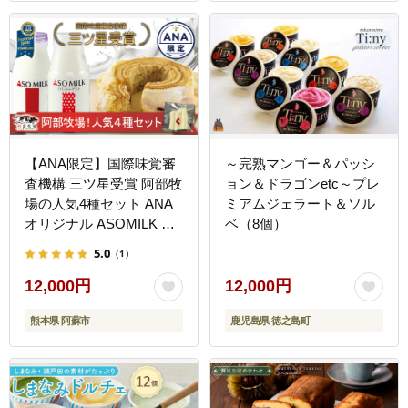
【ANA限定】国際味覚審
～完熟マンゴー＆パッシ
査機構 三ツ星受賞 阿部牧
ョン＆ドラゴンetc～プレ
場の人気4種セット ANA
ミアムジェラート＆ソル
オリジナル ASOMILK の
ベ（8個）
むヨーグルト チーズ バー
5.0
（1）
ムクーヘン スイーツ 人気
限定 阿部牧場 三ツ星 詰
12,000円
12,000円
め合わせ 熊本 阿蘇
熊本県 阿蘇市
鹿児島県 徳之島町