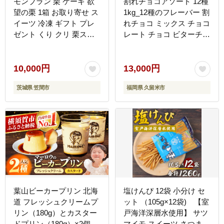
モンブラン 栗 ケーキ 欲
割れチョコアソート 12種
望の栗 1箱 お取り寄せ ス
1kg_12種のフレーバー 割
イーツ 冷凍 ギフト プレ
れチョコ ミックス チョコ
ゼント くり クリ 栗スイ
レート チョコ ビターチョ
ーツ お取り寄せスイーツ
コ ホワイトチョコ ミルク
栗モンブラン マロンケー
チョコ クランチ アーモン
キ 栗ケーキ 冷凍ケーキ
ド クランベリー アソート
10,000円
13,000円
自宅用 ご褒美 渋皮煮 甘
チャック スイーツ デザー
茨城県 笠間市
福岡県 久留米市
露煮 和スイーツ 笠間市
ト お菓子 福岡県 久留米
茨城県
市 送料無料 訳あり
_Dw005
葉山ビーカープリン 北海
塩けんぴ 12袋 小分け セ
道 フレッシュクリームプ
ット （105g×12袋) 【室
リン（180g）とカスター
戸海洋深層水使用】 サツ
ドプリン（180g）×2個セ
マイモ スイーツ さつまい