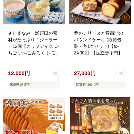
★しまなみ・瀬戸田の素
栗のテリーヌと音衛門の
材がたっぷり！ジェラー
パウンドケーキ (紙箱包
ト12個【カップアイス い
装・各1本セット)【fc-
ちご いちごみるく レモン
ZX002】【足立音衛門】
シャーベット バニラ 抹茶
キャラメル みかん 桃 バ
ナナ イチジク 広島 尾
12,000円
27,000円
道】
広島県 尾道市
京都府 福知山市