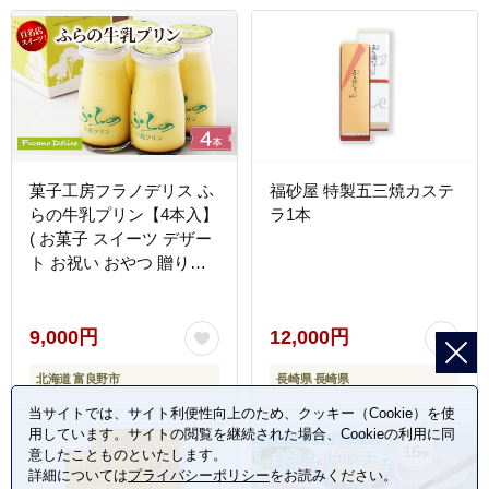
菓子工房フラノデリス ふ
福砂屋 特製五三焼カステ
らの牛乳プリン【4本入】
ラ1本
( お菓子 スイーツ デザー
ト お祝い おやつ 贈り物
ギフト 甘い 手作り 北海
道 道産 富良野 ふらの )
9,000円
12,000円
北海道 富良野市
長崎県 長崎県
当サイトでは、サイト利便性向上のため、クッキー（Cookie）を使
用しています。サイトの閲覧を継続された場合、Cookieの利用に同
意したことものといたします。
詳細については
プライバシーポリシー
をお読みください。