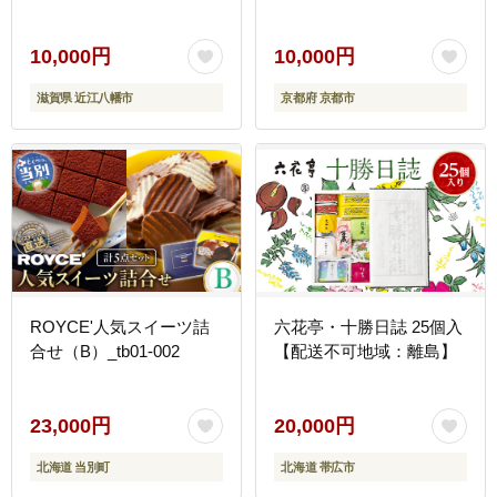
レゼント 贈答 お菓子 ス
イーツ フルーツ 果物 ゼ
リー お取り寄せ 通販 東
10,000円
10,000円
京 銀座 ふるさと納税 ］
滋賀県 近江八幡市
京都府 京都市
ROYCE'人気スイーツ詰
六花亭・十勝日誌 25個入
合せ（B）_tb01-002
【配送不可地域：離島】
23,000円
20,000円
北海道 当別町
北海道 帯広市