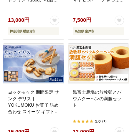
ット プリン プリン【マー
も スイーツ 芋けんぴ か
ロウ】 [AKAF008]
りんとう いもけんぴ 和菓
子 お菓子 揚げ菓子 お茶
13,000円
7,500円
うけ おつまみ 7500円 ご
神奈川県 横須賀市
高知県 室戸市
当地 国産 室戸市 送料無
料 rk018
ヨックモック 期間限定 サ
黒富士農場の放牧卵とバ
ンク デリス｜
ウムクーヘンの満腹セッ
YOKUMOKU お菓子 詰め
ト
合わせ スイーツ ギフト
手土産 個包装 シガール
5.0
（1）
クッキー クッキー缶 缶
菓子 焼き菓子 洋菓子 お
15,000円
12,000円