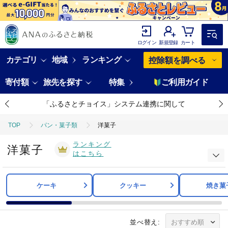
ログイン
新規登録
カート
カテゴリ
地域
ランキング
控除額を調べる
寄付額
旅先を探す
特集
ご利用ガイド
「ふるさとチョイス」システム連携に関して
TOP
パン・菓子類
洋菓子
ランキング
洋菓子
はこちら
ケーキ
クッキー
焼き菓
並べ替え: