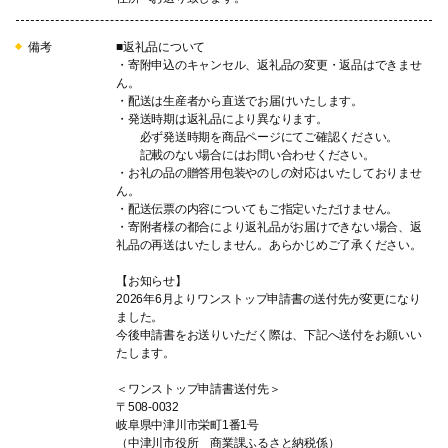
備考
■返礼品について
・寄附申込のキャンセル、返礼品の変更・返品はできませ
ん。
・配送は生産者から直送でお届けいたします。
・発送時期は返礼品により異なります。
必ず発送時期を商品ページにてご確認ください。
記載のない場合にはお問い合わせください。
・お礼の品の贈答用包装やのしの対応はいたしておりませ
ん。
・配送伝票の内容についてもご指定いただけません。
・寄附者様の都合により返礼品がお届けできない場合、返
礼品の再送はいたしません。あらかじめご了承ください。
【お知らせ】
2026年6月よりワンストップ申請書の送付先が変更になり
ました。
今後申請書をお送りいただく際は、下記へ送付をお願いい
たします。
＜ワンストップ申請書送付先＞
〒508-0032
岐阜県中津川市栄町1番1号
（中津川市役所 商業課ふるさと納税係）