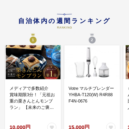
市の基本となるまちづくりに活用
させていただきます 美しい自然を
守り、恵みを活用していけるまち
自治体内の週間ランキング
再生可能エネルギーの活用など、
地球環境にやさしいまち リニアの
RANKING
まちづくりを進める中で、人と猫
が共生するまち
1
2
05
観光、産業振興、インフラ整備な
ど
市の基本となるまちづくりに活用
させていただきます。 ・歴史・伝
統文化に触れるために多くの観光
客でにぎわっているまち ・活気あ
メディアで多数紹介
Votre マルチブレンダー
るまちにふさわしい生活基盤が整
賞味期限3分！「元祖お
YHBA-T120(W) R4R88
っているまち
重の栗きんとんモンブ
F4N-0676
ラン」 【未来のご褒
美】スイーツ 栗 モンブ
ラン くりきんとん デザ
ート ご褒美 お取り寄せ
10,000円
15,000円