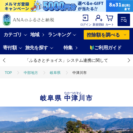
ログイン
新規登録
カート
カテゴリ
地域
ランキング
控除額を調べる
寄付額
旅先を探す
特集
ご利用ガイド
「ふるさとチョイス」システム連携に関して
TOP
中部地方
岐阜県
中津川市
なかつがわし
岐阜県
中津川市