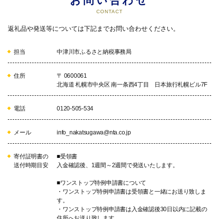
お問い合わせ
CONTACT
返礼品や発送等については下記までお問い合わせください。
担当
中津川市ふるさと納税事務局
住所
〒 0600061
北海道 札幌市中央区 南一条西4丁目 日本旅行札幌ビル7F
電話
0120-505-534
メール
info_nakatsugawa@nta.co.jp
寄付証明書の
■受領書
送付時期目安
入金確認後、1週間～2週間で発送いたします。
■ワンストップ特例申請書について
・ワンストップ特例申請書は受領書と一緒にお送り致しま
す。
・ワンストップ特例申請書は入金確認後30日以内に記載の
住所へお送り致します。