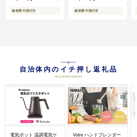
くり お菓子 菓子 F4N-
2298
岐阜県 中津川市
岐阜県 中津川市
自治体内のイチ押し返礼品
recommendation
電気ポット 温調電気ケ
Votre ハンドブレンダー