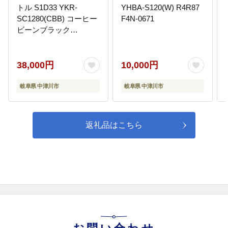
トル S1D33 YKR-
YHBA-S120(W) R4R87
SC1280(CBB) コーヒー
F4N-0671
ビーンブラック
YAMAZEN おしゃれ キ
ッチン用品 調理家電 山
善 岐阜県 中津川市
38,000円
10,000円
F4N-1654
岐阜県 中津川市
岐阜県 中津川市
返礼品はこちら