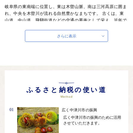
岐阜県の東南端に位置し、東は木曽山脈、南は三河高原に囲ま
れ、中央を木曽川が流れる自然豊かなまちです。 古くは、東
山道、中山道、飛騨街道などの交通の要衝として栄え、近年で
は中核工業団地の完成により、商工業都市として成長してきま
した。 一方、豊かな自然環境のなかで産出される東濃桧は、
さらに表示
伊勢神宮の式年遷宮で御神木として使用されるほど有名です。
また、優れた農産物などを産出する農業地域でもあり、地場産
業の盛んな都市です。 そして、リニア中央新幹線開業によ
り、市内にリニア岐阜県駅（仮称）が誕生します。 中津川市
は、今も昔も交通の要衝として、人、モノ、情報の行き交うま
ちとして、これからも歴史を歩み続けていきます。
自治体ホームページは
こちら
（外部サイト）
ふるさと納税の使い道
外部サイトへ遷移します。
Method
個人情報の保護は遷移先サイトの方針に従います。
01
広く中津川市の振興
広く中津川市の振興のために活用
させていただきます。