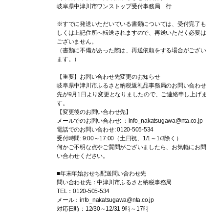
岐阜県中津川市ワンストップ受付事務局 行
※すでに発送いただいている書類については、受付完了も
しくは上記住所へ転送されますので、再送いただく必要は
ございません。
（書類に不備があった際は、再送依頼をする場合がござい
ます。）
【重要】お問い合わせ先変更のお知らせ
岐阜県中津川市ふるさと納税返礼品事務局のお問い合わせ
先が9月1日より変更となりましたので、ご連絡申し上げま
す。
【変更後のお問い合わせ先】
メールでのお問い合わせ: ：info_nakatsugawa@nta.co.jp
電話でのお問い合わせ: 0120-505-534
受付時間: 9:00～17:00（土日祝、1/1～1/3除く）
何かご不明な点やご質問がございましたら、お気軽にお問
い合わせください。
■年末年始おせち配送問い合わせ先
問い合わせ先：中津川市ふるさと納税事務局
TEL：0120-505-534
メール：info_nakatsugawa@nta.co.jp
対応日時：12/30～12/31 9時～17時