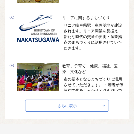
02
リニアに関するまちづくり
リニア岐阜県駅・車両基地が建設
されます。リニア開業を見据え、
新たな時代の交通の要衝・産業拠
点のまちづくりに活用させていた
だきます。
03
教育、子育て、健康、福祉、医
療、文化など
市の基本となるまちづくりに活用
させていただきます。 ・若者が伝
統や文化をしっかりと引き継いで
いけるまち ・安心していきいきと
心豊かに暮らしていけるまち ・支
さらに表示
え合いながら協働でつくっていけ
るまち
04
防災、環境保全など