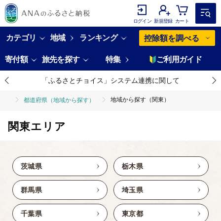
ログイン
新規登録
カート
カテゴリ
地域
ランキング
控除額を調べる
寄付額
旅先を探す
特集
ご利用ガイド
「ふるさとチョイス」システム連携に関して
地域から探す（関東）
都道府県（地域から探す）
関東エリア
茨城県
栃木県
群馬県
埼玉県
千葉県
東京都