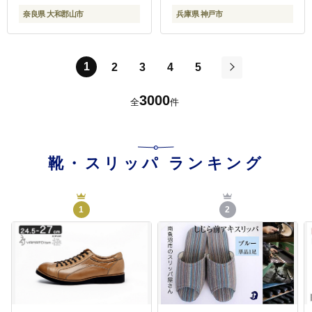
奈良県
奈良県 大和郡山市
兵庫県 神戸市
1
2
3
4
5
次
3000
全
件
靴・スリッパ
ランキング
1
2