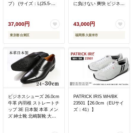
プ） (サイズ：L(25.5-
に負けない 爽快 ビジネス
26.0cm)、カラー：黄)
シューズ ウィズ 4E 日本
製 撥水 防水 耐久 フォー
マル ブラック メンズ 男
37,000円
43,000円
性用 通勤 快足 紳士靴 ア
東京都 台東区
福岡県 久留米市
サヒ ギフト 贈り物 プレ
ゼント 福岡県 久留米市
送料無料_Lt002
ビジネスシューズ 26.0cm
PATRICK IRIS WH/BK
牛革 内羽根 ストレートチ
23501【26.0cm（EUサイ
ップ 3E 日本製 本革 メン
ズ：41）】
ズ 紳士靴 北嶋製靴 大和
郡山 奈良 ブラック フォ
ーマル 冠婚葬祭 結婚式