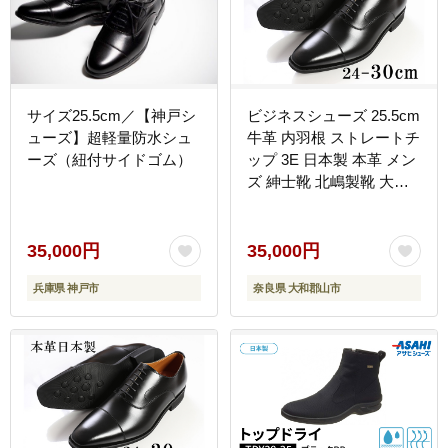
サイズ25.5cm／【神戸シ
ビジネスシューズ 25.5cm
ューズ】超軽量防水シュ
牛革 内羽根 ストレートチ
ーズ（紐付サイドゴム）
ップ 3E 日本製 本革 メン
ズ 紳士靴 北嶋製靴 大和
郡山 奈良 ブラック フォ
ーマル 冠婚葬祭 結婚式
礼装 ふるさと納税 国産
35,000円
35,000円
奈良県 高級 ギフト 贈り
兵庫県 神戸市
奈良県 大和郡山市
物 成人式 革靴 品格 ノー
ブル クラシック BN002