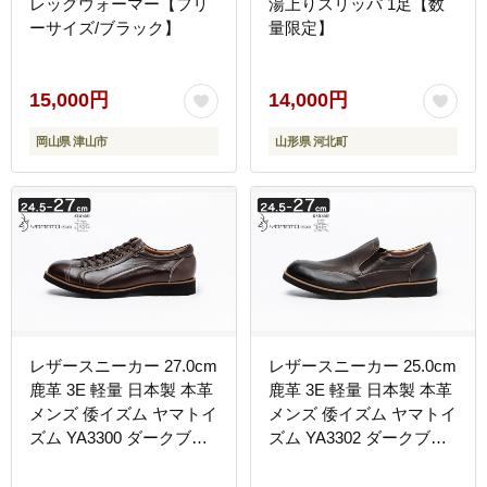
レッグウォーマー【フリ
湯上りスリッパ 1足【数
ーサイズ/ブラック】
量限定】
15,000円
14,000円
岡山県 津山市
山形県 河北町
レザースニーカー 27.0cm
レザースニーカー 25.0cm
鹿革 3E 軽量 日本製 本革
鹿革 3E 軽量 日本製 本革
メンズ 倭イズム ヤマトイ
メンズ 倭イズム ヤマトイ
ズム YA3300 ダークブラ
ズム YA3302 ダークブラ
ウン 大和郡山 奈良 宇陀
ウン 大和郡山 奈良 宇陀
産 鹿革インソール ビジネ
産 藤岡勇吉 鹿革インソー