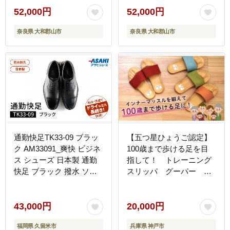
ス カジュアル 吸湿 通気
ル ビジネス カジュアル
52,000円
52,000円
ふるさと納税 奈良県 国産
ふるさと納税 奈良県 国産
奈良県 大和郡山市
奈良県 大和郡山市
大和 街歩き 通勤 通学 ギ
大和 街歩き 通勤 通学 ギ
フト 贈り物 BN003
フト 贈り物 BN002
通勤快足TK33-09 ブラッ
【五つ星ひょうご認定】
ク AM33091_爽快 ビジネ
100歳まで歩ける足を目
ス シューズ 日本製 通勤
指して！ トレーニング
快足 ブラック 撥水 ソフ
スリッパ グーパー ド
トステア 靴 男性用 メン
クターホワイルシリー
ズ 黒 仕事 濡れにくい 蒸
ズ DRFT2（アプリコッ
れにくい 滑りにくい 防水
ト）
43,000円
20,000円
耐久 透湿 ドライ 福岡県
福岡県 久留米市
兵庫県 神戸市
久留米市 お取り寄せ アサ