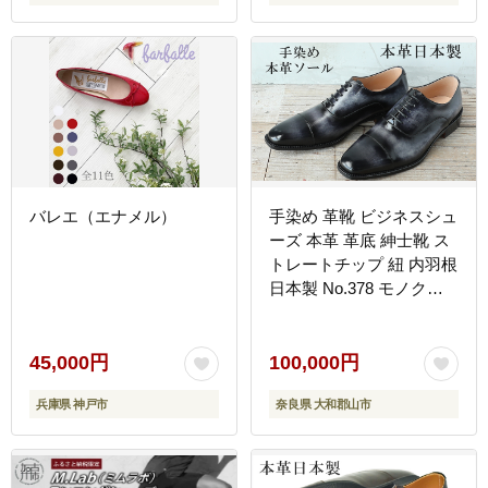
ヒシューズ 送料無料
_Lt004
バレエ（エナメル）
手染め 革靴 ビジネスシュ
ーズ 本革 革底 紳士靴 ス
トレートチップ 紐 内羽根
日本製 No.378 モノクロ
26.5cm
45,000円
100,000円
兵庫県 神戸市
奈良県 大和郡山市