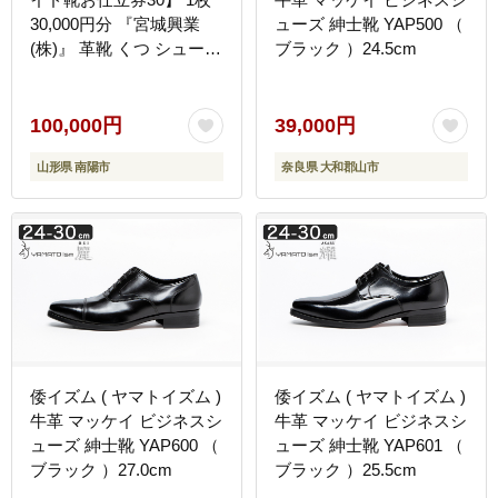
30,000円分 『宮城興業
ューズ 紳士靴 YAP500 （
(株)』 革靴 くつ シューズ
ブラック ）24.5cm
ファッション ビジネス カ
ジュアル メンズ 紳士 山
形県 南陽市 [522]
100,000円
39,000円
山形県 南陽市
奈良県 大和郡山市
倭イズム ( ヤマトイズム )
倭イズム ( ヤマトイズム )
牛革 マッケイ ビジネスシ
牛革 マッケイ ビジネスシ
ューズ 紳士靴 YAP600 （
ューズ 紳士靴 YAP601 （
ブラック ）27.0cm
ブラック ）25.5cm