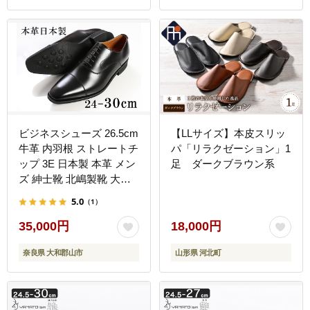
ビジネスシューズ 26.5cm
【LLサイズ】本皮スリッ
牛革 内羽根 ストレートチ
パ「リラクゼーション」1
ップ 3E 日本製 本革 メン
足 ダークブラウン系
ズ 紳士靴 北嶋製靴 大和
郡山 奈良 ブラック フォ
5.0
（1）
ーマル 冠婚葬祭 結婚式
礼装 ふるさと納税 国産
35,000円
18,000円
奈良県 高級 ギフト 贈り
奈良県 大和郡山市
山形県 河北町
物 成人式 革靴 品格 ノー
ブル クラシック BN002