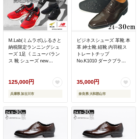
M.Lab(ミムラボ)ふるさと
ビジネスシューズ 革靴 本
納税限定ランニングシュ
革 紳士靴 紐靴 内羽根ス
ーズ 1足《 ニューバラン
トレートチップ
ス 靴 シューズ new
No.K1010 ダークブラウ
balance オーダーメイド
ン 27.5cm
ネーム入れ 23.5～30.0 》
【2412R04901】
125,000円
35,000円
兵庫県 加古川市
奈良県 大和郡山市