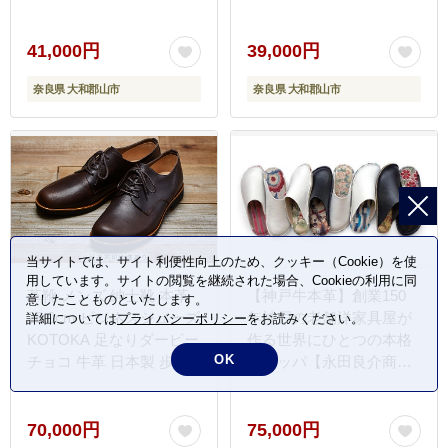
41,000円
39,000円
奈良県 大和郡山市
奈良県 大和郡山市
当サイトでは、サイト利便性向上のため、クッキー（Cookie）を使
用しています。サイトの閲覧を継続された場合、Cookieの利用に同
革靴 メンズ 紳士靴 本革
【神戸牛本革】創業150
意したことものといたします。
26.0cm ビジネスシューズ
年神戸の老舗洋家具屋が
詳細については
プライバシーポリシー
をお読みください。
KOTOKA 足なりダービー
作る世界にひとつの本格
OK
チョコ 牛革 日本製 歩き
スリッパ【永田良介商
やすい 履きやすい レザー
店】
スニーカー カジュアル 幅
広 職人仕立て 大和郡山市
70,000円
75,000円