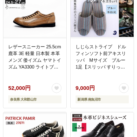
レザースニーカー 25.5cm
しじらストライプ ドル
鹿革 3E 軽量 日本製 本革
フィンソフト前アキスリ
メンズ 倭イズム ヤマトイ
ッパ Mサイズ ブルー
ズム YA3300 ライトブラ
1足【スリッパ すりっぱ
ウン 大和郡山 奈良 宇陀
くつ ソフト ロングセラー
産 鹿革インソール ビジネ
軽量 軽い ストライプ ギ
ス カジュアル 吸湿 通気
フト プレゼント ファッシ
52,000円
9,000円
ふるさと納税 奈良県 国産
ョン 】
奈良県 大和郡山市
新潟県 南魚沼市
大和 街歩き 通勤 通学 ギ
フト 贈り物 BN003