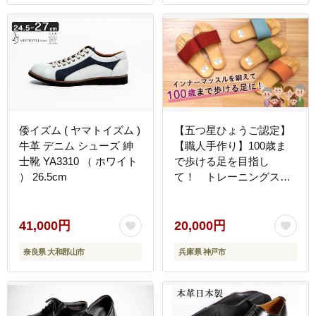
倭イズム ( ヤマトイズム )
【五つ星ひょうご認定】
牛革 デニム シューズ 紳
【職人手作り】100歳ま
士靴 YA3310 （ ホワイト
で歩ける足を目指し
） 26.5cm
て！ トレーニングスリ
ッパ グーパー ドクタ
ーホワイルシリーズ
DRFT2（ネイビー）
41,000円
20,000円
奈良県 大和郡山市
兵庫県 神戸市