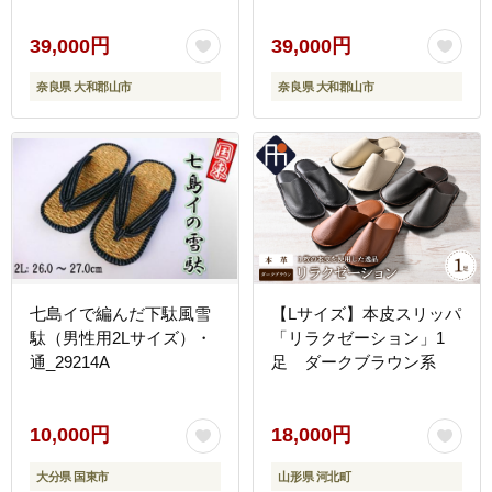
39,000円
39,000円
奈良県 大和郡山市
奈良県 大和郡山市
七島イで編んだ下駄風雪
【Lサイズ】本皮スリッパ
駄（男性用2Lサイズ）・
「リラクゼーション」1
通_29214A
足 ダークブラウン系
10,000円
18,000円
大分県 国東市
山形県 河北町