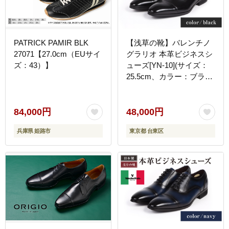
PATRICK PAMIR BLK
【浅草の靴】バレンチノ
27071【27.0cm（EUサイ
グラリオ 本革ビジネスシ
ズ：43）】
ューズ[YN-10](サイズ：
25.5cm、カラー：ブラッ
ク)
84,000円
48,000円
兵庫県 姫路市
東京都 台東区