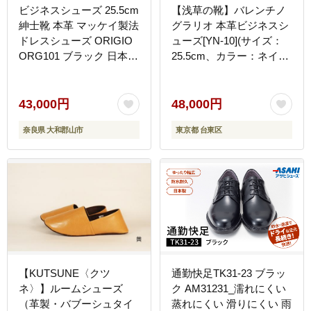
ビジネスシューズ 25.5cm
【浅草の靴】バレンチノ
紳士靴 本革 マッケイ製法
グラリオ 本革ビジネスシ
ドレスシューズ ORIGIO
ューズ[YN-10](サイズ：
ORG101 ブラック 日本製
25.5cm、カラー：ネイビ
奈良 大和郡山 フォーマル
ー)
冠婚葬 BN002祭 国産 奈
良県 大和 ふるさと納税
43,000円
48,000円
成人式 高級 ギフト 贈り
奈良県 大和郡山市
東京都 台東区
物 通勤 スーツ おしゃれ
リクルート コンフォート
BN002
【KUTSUNE〈クツ
通勤快足TK31-23 ブラッ
ネ〉】ルームシューズ
ク AM31231_濡れにくい
（革製・バブーシュタイ
蒸れにくい 滑りにくい 雨