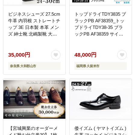
ビジネスシューズ 27.5cm
トップドライTDY3835 ブ
牛革 内羽根 ストレートチ
ラックPB AF38359_トッ
ップ 3E 日本製 本革 メン
プドライTDY38-35 ブラ
ズ 紳士靴 北嶋製靴 大和
ックPB AF38359 サイズ
郡山 奈良 ブラック フォ
選べる メンズ 日本製 シ
ーマル 冠婚葬祭 結婚式
ョートブーツ シューズ ゴ
礼装 ふるさと納税 国産
アテックスファブリクス
35,000円
48,000円
奈良県 高級 ギフト 贈り
特殊素材 防水 防滑 透湿
奈良県 大和郡山市
福岡県 久留米市
物 成人式 革靴 品格 ノー
性 グリップ性 ハイカット
ブル クラシック BN002
ギフト お取り寄せ 福岡県
久留米市 送料無料
_Lm005
【宮城興業のオーダーメ
倭イズム ( ヤマトイズム )
イド靴お仕立券30】 1枚
牛革 マッケイ ビジネスシ