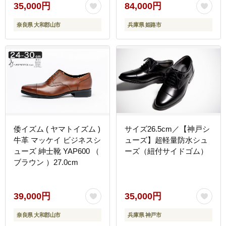
礼装 ふるさと納税 国産
35,000円
84,000円
奈良県 高級 ギフト 贈り
奈良県 大和郡山市
兵庫県 姫路市
物 成人式 革靴 品格 ノー
ブル クラシック BN002
倭イズム ( ヤマトイズム )
サイズ26.5cm／【神戸シ
牛革 マッケイ ビジネスシ
ューズ】超軽量防水シュ
ューズ 紳士靴 YAP600 （
ーズ（紐付サイドゴム）
ブラウン ）27.0cm
39,000円
35,000円
奈良県 大和郡山市
兵庫県 神戸市