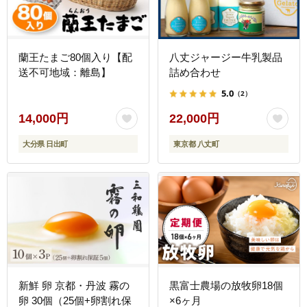
蘭王たまご80個入り【配
八丈ジャージー牛乳製品
送不可地域：離島】
詰め合わせ
5.0
（2）
14,000円
22,000円
大分県 日出町
東京都 八丈町
新鮮 卵 京都・丹波 霧の
黒富士農場の放牧卵18個
卵 30個（25個+卵割れ保
×6ヶ月