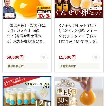
【常温発送】《定期便12
くんせい卵セット 3個入
ヶ月》ひとたま 10個
り 10パック 燻製 スモー
×3P【発送時期が選べ
ク たまご タマゴ 手作り
る】東海林養鶏場 ひとた
おつまみ おかず サラダ
ま 卵 玉子 たまご タマゴ
お取り寄せ グルメ 贈答用
12か月 12ヵ月 12カ月 12
プレゼント レビュー高評
ケ月 開始時期選べる [東
価 上野鶏卵商会 《30日
59,000円
11,500円
海林養鶏場 ひとたま 卵
以内に出荷予定(土日祝除
秋田県 横手市
北海道 名寄市
玉子 たまご タマゴ12か
く)》北海道 名寄市---
月 12ヵ月 12カ月 12ケ月
nayoro_eks_1_1s---
開始時期選べる]