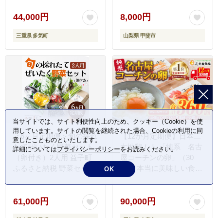
ムレツ 卵かけご飯 たまご
焼き 国産 すき焼き 三重
44,000円
8,000円
県 多気町 JK-05
三重県 多気町
山梨県 甲斐市
当サイトでは、サイト利便性向上のため、クッキー（Cookie）を使
用しています。サイトの閲覧を継続された場合、Cookieの利用に同
＜6ヶ月定期便＞旬の採れ
【12か月定期便】日本三
意したことものといたします。
たてぜいたく野菜セット
大地鶏！！ 「純系 名古
詳細については
プライバシーポリシー
をお読みください。
（卵付き）2人用 益子町
屋コーチンの卵」（30
ふるさと納税 野菜セット
個） 本当に美味しい食べ
OK
野菜 やさい セット 採れ
物は調味料の味に負けま
たて 卵 たまご 定期便
せん！
(AA034)
61,000円
90,000円