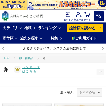
ログイン
新規登録
カート
カテゴリ
地域
ランキング
控除額を調べる
寄付額
旅先を探す
特集
ご利用ガイド
「ふるさとチョイス」システム連携に関して
TOP
卵・乳製品
卵
ランキング
卵
はこちら
並べ替え: