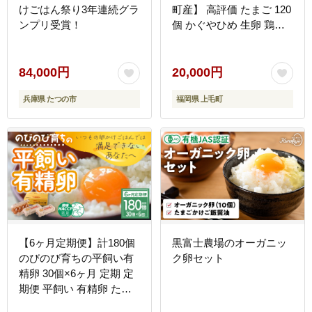
けごはん祭り3年連続グラ
町産】 高評価 たまご 120
ンプリ受賞！
個 かぐやひめ 生卵 鶏卵
コク まろやか 旨み 国産
衛生 品質 管理 徹底 エサ
こだわり 放し飼い 九州産
84,000円
20,000円
卵かけご飯 オムライス オ
兵庫県 たつの市
福岡県 上毛町
ムレツ チャーハン 親子丼
マフィン プリン ご飯 ス
イーツ 食品 お取り寄せ
グルメ 福岡県 上毛町 送
料無料 C00701
【6ヶ月定期便】計180個
黒富士農場のオーガニッ
のびのび育ちの平飼い有
ク卵セット
精卵 30個×6ヶ月 定期 定
期便 平飼い 有精卵 たま
ご 卵 玉子 タマゴ 鶏卵 オ