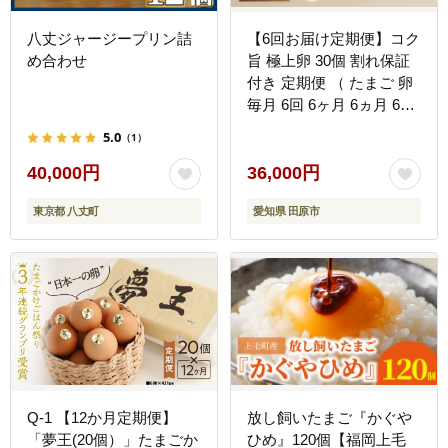
八丈ジャージープリン詰
【6回お届け定期便】コク
め合わせ
旨 極上卵 30個 割れ保証
付き 定期便 （ たまご 卵
毎月 6回 6ヶ月 6ヵ月 6か
月 半年 ランキング ）
5.0
（1）
40,000円
36,000円
東京都 八丈町
愛知県 田原市
Q-1 【12か月定期便】
放し飼いたまご『かぐや
「夢王(20個）」たまごか
ひめ』120個【福岡上毛