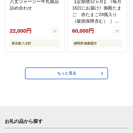
八丈ジャージー牛乳製品
【定期便12ヵ月】《毎月
詰め合わせ
16日にお届け》御殿たま
ご 赤たまご24個入り
（破損保障含む） ｜ 卵
タマゴ 玉子 たまごかけ
22,000円
60,000円
ご飯 生卵 鶏卵 卵焼き 国
産 御殿場産 ※北海道・
東京都 八丈町
静岡県 御殿場市
沖縄・離島への配送不可
もっと見る
お礼の品から探す