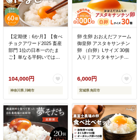
【定期便：6か月】【食べ
卵 生卵 おおえだファーム
チョクアワード2025 畜産
御皇卵 アスタキサンチン
部門 1位の日本一のたま
卵 （白卵）Lサイズ 30個
ご】単なる平飼いではな
入り｜アスタキサンチン
い究極の卵『わたしたち
卵 30個 美肌 抗酸化 宮城
のぷらいどたまご』6パッ
県角田市育ち 生卵 たまご
ク（60個）セット
たまごかけ TKG
104,000円
6,000円
神奈川県 川崎市
宮城県 角田市