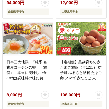
94,000円
12,000円
山梨県 甲斐市
山梨県 甲斐市
日本三大地鶏!! 「純系 名
【定期便】黒麹育ちの赤
古屋コーチンの卵」（30
たまご30個（年12回） 益
個） 本当に美味しい食
子町 ふるさと納税 たまご
べ物は調味料の味に負け
卵 タマゴ 赤たまご 人気
ません！
濃厚 食べチョク 定期便
(BC003)
8,000円
108,000円
愛知県 大府市
栃木県 益子町