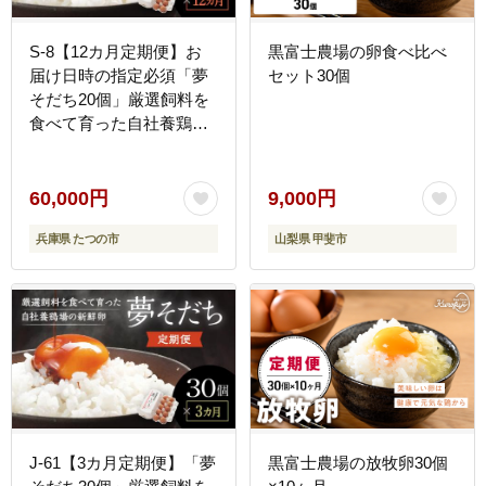
S-8【12カ月定期便】お
黒富士農場の卵食べ比べ
届け日時の指定必須「夢
セット30個
そだち20個」厳選飼料を
食べて育った自社養鶏場
の新鮮卵を♪
60,000円
9,000円
兵庫県 たつの市
山梨県 甲斐市
J-61【3カ月定期便】「夢
黒富士農場の放牧卵30個