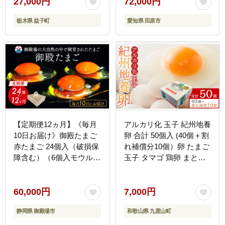
年定期便
27,000円
72,000円
栃木県 益子町
愛知県 田原市
【定期便12ヵ月】《毎月
アルカリ化 玉子 紀州地養
10日お届け》御殿たまご
卵 合計 50個入 (40個＋割
赤たまご 24個入（破損保
れ補償分10個）卵 たまご
障含む）（6個入モウルド
玉子 タマゴ 鶏卵 まとめ
パック×4P入） ◇ ｜ 卵
買い オムレツ 卵かけご飯
タマゴ 玉子 たまごかけご
朝食 業務用
飯 生卵 鶏卵 卵焼き 国産
60,000円
7,000円
御殿場産 ※北海道・沖
静岡県 御殿場市
和歌山県 九度山町
縄・離島への配送不可