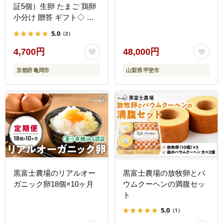
証5個）生卵 たまご 鶏卵
小分け 贈答 ギフト◇ ※
北海道・沖縄・離島への
5.0
（2）
配送不可
4,700円
48,000円
京都府 亀岡市
山梨県 甲斐市
黒富士農場のリアルオー
黒富士農場の放牧卵とバ
ガニック卵18個×10ヶ月
ウムクーヘンの満腹セッ
ト
5.0
（1）