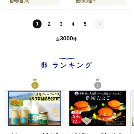
栃木県 益子町
愛知県 大府市
1
2
3
4
5
次
3000
全
件
卵
ランキング
1
2