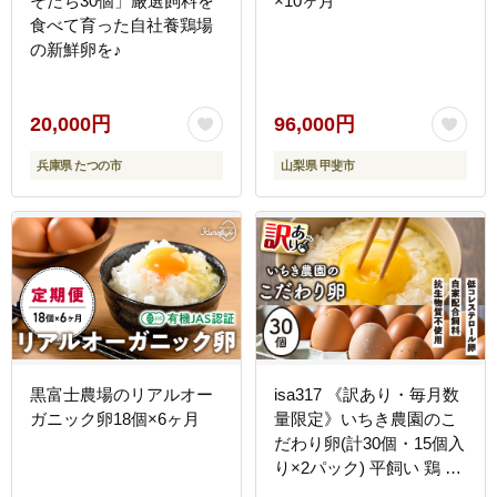
そだち30個」厳選飼料を
×10ヶ月
食べて育った自社養鶏場
の新鮮卵を♪
20,000円
96,000円
兵庫県 たつの市
山梨県 甲斐市
黒富士農場のリアルオー
isa317 《訳あり・毎月数
ガニック卵18個×6ヶ月
量限定》いちき農園のこ
だわり卵(計30個・15個入
り×2パック) 平飼い 鶏 た
まご 低コレステロール 抗