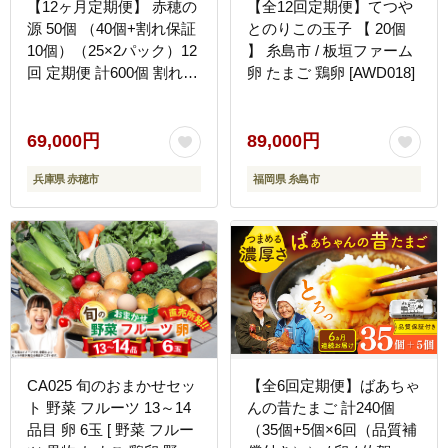
【12ヶ月定期便】 赤穂の
【全12回定期便】てつや
源 50個 （40個+割れ保証
とのりこの玉子 【 20個
10個）（25×2パック）12
】 糸島市 / 板垣ファーム
回 定期便 計600個 割れ保
卵 たまご 鶏卵 [AWD018]
障 鶏卵 卵 たまご 卵かけ
ご飯 卵焼き 朝ごはん ご
飯 ご褒美 冷蔵 兵庫県 赤
69,000円
89,000円
穂市
兵庫県 赤穂市
福岡県 糸島市
CA025 旬のおまかせセッ
【全6回定期便】ばあちゃ
ト 野菜 フルーツ 13～14
んの昔たまご 計240個
品目 卵 6玉 [ 野菜 フルー
（35個+5個×6回（品質補