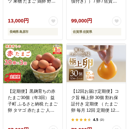
ツ 果物 たまご 鶏卵 野菜
償付き）） / 卵 / 佐賀県 /
セット セット 春 夏 秋 冬
素ヱコ農園 [41AEAA008]
産地直送 厳選 舞岳の里
長崎県 島原市 ふるさと納
13,000円
99,000円
税 ]
長崎県 島原市
佐賀県 佐賀県
【定期便】黒麹育ちの赤
【12回お届け定期便】コ
たまご30個（年3回） 益
ク旨 極上卵 30個 割れ保
子町 ふるさと納税 たまご
証付き 定期便 （ たまご
卵 タマゴ 赤たまご 人気
卵 毎月 12回 定期便 12ヶ
濃厚 食べチョク 定期便
月 12ヵ月 12か月 1年 ）
4.5
（2）
(BC005)
たまご定期便 卵定期便 1