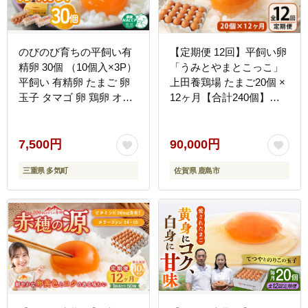
のびのび育ちの平飼い有
【定期便 12回】平飼い卵
精卵 30個 （10個入×3P）
「うみとやまとこっこ」
平飼い 有精卵 たまご 卵
上田養鶏場 たまご20個 ×
玉子 タマゴ 卵 鶏卵 オム
12ヶ月【合計240個】佐
レツ 卵 卵かけご飯 たま
賀県鹿島産 卵 タマゴ I-32
ご焼き 国産 すき焼き 卵
三重県 多気町 JK-03
7,500円
90,000円
三重県 多気町
佐賀県 鹿島市