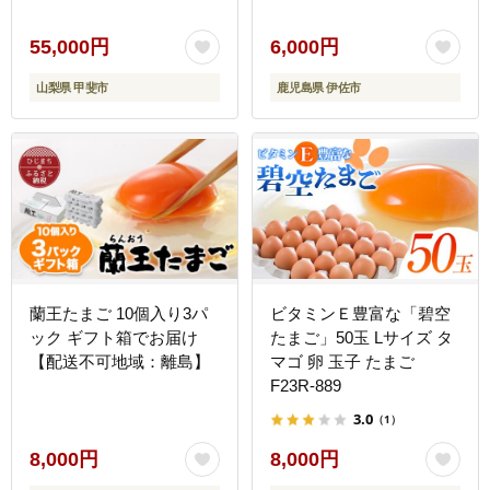
生物質不使用 卵かけご飯
TKG 訳あり【いちき農
55,000円
6,000円
園】
山梨県 甲斐市
鹿児島県 伊佐市
蘭王たまご 10個入り3パ
ビタミンＥ豊富な「碧空
ック ギフト箱でお届け
たまご」50玉 Lサイズ タ
【配送不可地域：離島】
マゴ 卵 玉子 たまご
F23R-889
3.0
（1）
8,000円
8,000円