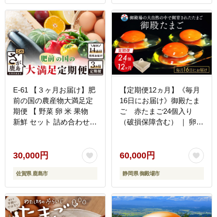
E-61 【３ヶ月お届け】肥
【定期便12ヵ月】《毎月
前の国の農産物大満足定
16日にお届け》御殿たま
期便 【 野菜 卵 米 果物
ご 赤たまご24個入り
新鮮 セット 詰め合わせ
（破損保障含む） ｜ 卵
定期便 産地直送 肥前 】
タマゴ 玉子 たまごかけご
飯 生卵 鶏卵 卵焼き 国産
御殿場産 ※北海道・沖
30,000円
60,000円
縄・離島への配送不可
佐賀県 鹿島市
静岡県 御殿場市