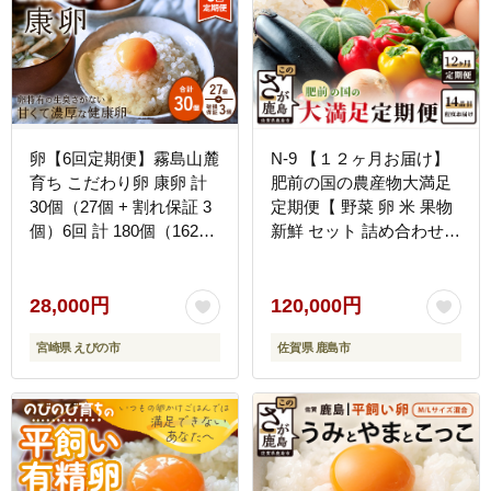
卵【6回定期便】霧島山麓
N-9 【１２ヶ月お届け】
育ち こだわり卵 康卵 計
肥前の国の農産物大満足
30個（27個 + 割れ保証 3
定期便【 野菜 卵 米 果物
個）6回 計 180個（162個
新鮮 セット 詰め合わせ
+ 割れ保証 18個）たまご
定期便 産地直送 肥前 】
玉子 卵焼き 玉子焼き た
まご焼き 生卵 鶏卵 たま
28,000円
120,000円
ごかけごはん 国産 九州産
宮崎県 えびの市
佐賀県 鹿島市
宮崎県産 送料無料