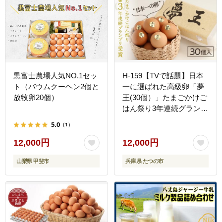
黒富士農場人気NO.1セッ
H-159【TVで話題】日本
ト（バウムクーヘン2個と
一に選ばれた高級卵「夢
放牧卵20個）
王(30個）」たまごかけご
はん祭り3年連続グランプ
リ受賞！
5.0
（1）
12,000円
12,000円
山梨県 甲斐市
兵庫県 たつの市