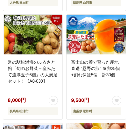
大分県 日出町
福島県 白河市
道の駅松浦海のふるさと
富士山の麓で育った産地
館『旬のお野菜＋産みた
直送 ”忍野の卵” ※卵25個
て濃厚玉子6個』の大満足
+割れ保証5個 計30個
セット！【A8-039】
8,000円
9,500円
長崎県 松浦市
山梨県 忍野村