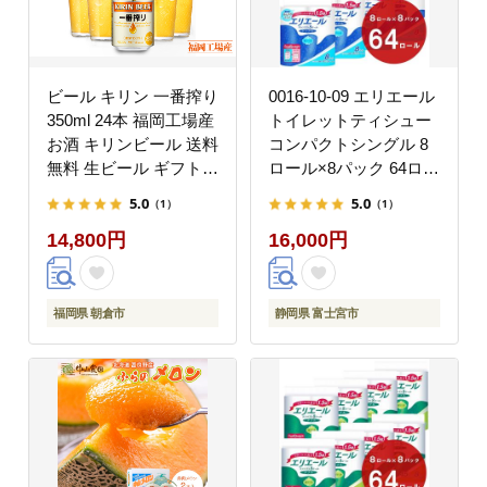
ビール キリン 一番搾り
0016-10-09 エリエール
350ml 24本 福岡工場産
トイレットティシュー
お酒 キリンビール 送料
コンパクトシングル 8
無料 生ビール ギフト
ロール×8パック 64ロー
内祝い ケース 一番搾り
ル 1.5倍巻 82.5m ト
5.0
5.0
（1）
（1）
麦汁 麦100％ すみきっ
イレットペーパー シン
14,800円
16,000円
た味わい
グル パルプ100％ 香り
つき 日用品 消耗品 備
蓄
福岡県 朝倉市
静岡県 富士宮市