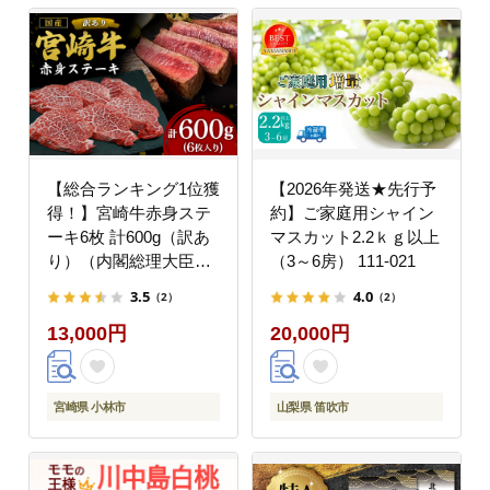
送料無料_CB119-26-08
【総合ランキング1位獲
【2026年発送★先行予
得！】宮崎牛赤身ステ
約】ご家庭用シャイン
ーキ6枚 計600g（訳あ
マスカット2.2ｋｇ以上
り）（内閣総理大臣賞
（3～6房） 111-021
A4 A5 宮崎牛 牛肉 黒毛
3.5
4.0
（2）
（2）
和牛 赤身 ステーキ 訳
13,000円
20,000円
あり 宮崎県）
宮崎県 小林市
山梨県 笛吹市