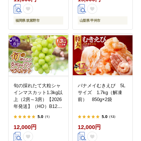
菜 おかず 冷凍
福岡県 筑紫野市
山梨県 甲州市
旬の採れたて大粒シャ
バナメイむきえび 5L
インマスカット1.3kg以
サイズ 1.7kg（解凍
上（2房～3房）【2026
前） 850g×2袋
年発送】（HO）B12-
150
5.0
5.0
（1）
（12）
12,000円
12,000円