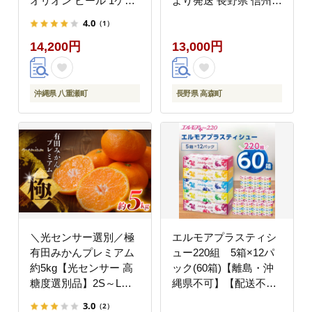
オリオン ビール 1ケー
より発送 長野県 信州
ス 350ml 24本 すっきり
高森町 産地直送 果物
4.0
（1）
飲みやすい こだわり 改
くだもの なし ナシ 和
14,200円
13,000円
良 リニューアル おすす
梨 旬 旬の果物 旬の梨
め 沖縄県 八重瀬町【価
ギフト 贈答 ほうすい
格改定YI】
JAみなみ信州
沖縄県 八重瀬町
長野県 高森町
＼光センサー選別／極
エルモアプラスティシ
有田みかんプレミアム
ュー220組 5箱×12パ
約5kg【光センサー 高
ック(60箱)【離島・沖
糖度選別品】2S～Lサ
縄県不可】【配送不可
イズ 有機質肥料100%
地域：離島・沖縄県】
3.0
（2）