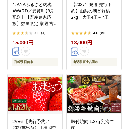
＼ANAふるさと納税
【2027年発送 先行予
AWARD／受賞!!【8月
約】山梨の朝どれ桃
配送】【畜産農家応
2kg 大玉4玉～7玉
援】数量限定 厳選 宮崎
牛 赤身 焼肉 計800g 牛
3.5
4.6
（4）
（20）
肉 国産 焼き肉 BBQ 鉄
15,000円
13,000円
板焼き バーベキュー 人
気 黒毛和牛 肩ウデ モ
モ A4 A5 等級 ギフト
贈答 小分け 食品 選べ
宮崎県 日南市
山梨県 富士吉田市
る ミヤチク 宮崎県 日
南市 送料無料_C168-
26-08
2VB6 【先行予約／
味付焼肉 1.2kg 別海牛
2027年出荷】【福岡県
肉