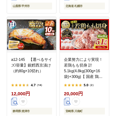
山梨県 甲州市
北海道 札幌市
a12-145 【選べるサイ
企業努力により実現！
ズ/容量】銀鱈西京漬け
若鶏もも切身 計
（約80g×10切れ）
5.1kg(4.8kg(300g×16
袋)+300g)【 国産 鶏肉
肉 とり もも肉 モモ
4.7
5.0
（14）
（2）
5.1kg からあげ 唐揚げ
12,000円
20,000円
チキン南蛮 送料無料 】
[C00711]
静岡県 焼津市
宮崎県 川南町