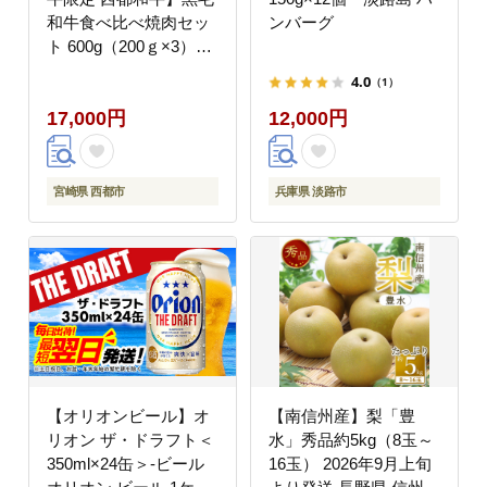
和牛食べ比べ焼肉セッ
ンバーグ
ト 600g（200ｇ×3）オ
レイン酸含有率55%以
4.0
（1）
上 赤身・カルビ 小分け
17,000円
12,000円
宮崎県産 カミチクファ
ーム＜62-6a＞
宮崎県 西都市
兵庫県 淡路市
【オリオンビール】オ
【南信州産】梨「豊
リオン ザ・ドラフト＜
水」秀品約5kg（8玉～
350ml×24缶＞-ビール
16玉） 2026年9月上旬