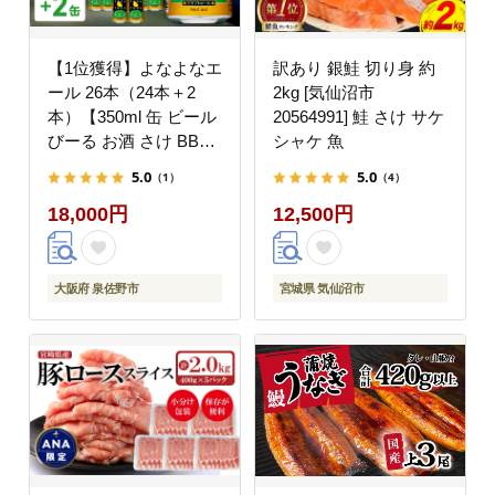
【1位獲得】よなよなエ
訳あり 銀鮭 切り身 約
ール 26本（24本＋2
2kg [気仙沼市
本）【350ml 缶 ビール
20564991] 鮭 さけ サケ
びーる お酒 さけ BBQ
シャケ 魚
飲み比べ 晩酌 高評価
5.0
5.0
（1）
（4）
家計応援 特別規格 ヤッ
18,000円
12,500円
ホーブルーイング】
G3897-1
大阪府 泉佐野市
宮城県 気仙沼市