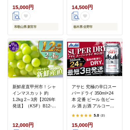
※2026年11月～2027年
15,000円
14,500円
1月に順次発送予定 ※
北海道・沖縄・離島へ
の配送不可
【nuk155G】
和歌山県 新宮市
栃木県 佐野市
新鮮産直甲州市！シャ
アサヒ 究極の辛口スー
インマスカット 約
パードライ 350ml×24
1.2kg 2～3房【2026年
本 定番 ビール 缶ビー
発送】（KSF）B12-
ル 酒 お酒 アルコール
170
辛口
5.0
（2）
12,000円
15,000円