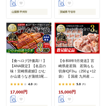
山梨県 甲州市
茨城県 守谷市
【食べログ評価高!！】
【令和8年9月発送】宮
【ANA限定】【名店の
崎県産若鶏 若鶏もも
味！宮崎県産鰻】ひむ
切身IQF3㎏（250ｇ×12
か山道うなぎ蒲焼3尾分
袋） 【 国産 九州産 鶏
(390g以上) 【 国産 う
肉 若鶏 肉 とり もも モ
4.0
5.0
（2）
（1）
なぎ ウナギ 鰻 】
モ肉 たっぷり 大容量
17,000円
15,000円
[B08411]
宮崎県 川南町 送料無料
】 [C00714r809]