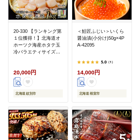
20-330 【ランキング第
＜鮭匠ふじい＞いくら
１位獲得！】北海道オ
醤油漬(小分け)50g×4P
ホーツク海産ホタテ玉
A-42095
冷バラエティサイズ
(1kg)｜ 訳あり サイズ
5.0
（1）
不揃い
20,000円
14,000円
北海道 紋別市
北海道 根室市