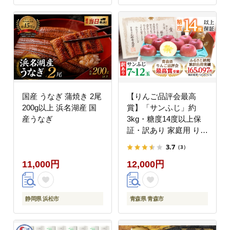
国産 うなぎ 蒲焼き 2尾
【りんご品評会最高
200g以上 浜名湖産 国
賞】「サンふじ」約
産うなぎ
3kg・糖度14度以上保
証・訳あり 家庭用 りん
ご【配送不可地域：離
3.7
（3）
島】
11,000円
12,000円
静岡県 浜松市
青森県 青森市