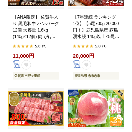
【ANA限定】 佐賀牛入
【7年連続 ランキング
り 黒毛和牛 ハンバーグ
1位】【5尾700g 20,000
12個 大容量 1.6kg
円！】鹿児島県産 霧島
(140g×12個) 肉 がばい
湧水鰻 140g以上×5尾
ばーぐ 吉野ヶ里町/石丸
国産 蒲焼き ウナギ う
5.0
5.0
（2）
（1）
食肉産業[FBX005]
なぎ 5尾 九州産 かばや
11,000円
20,000円
き 冷凍 うな重 ひつま
ぶし タレ 山椒 ランキ
ング 人気 b0-219-yy
佐賀県 吉野ヶ里町
鹿児島県 志布志市