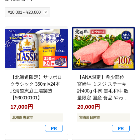
¥10,001～¥20,000
【北海道限定】サッポロ
【ANA限定】希少部位
クラシック 350ml×24本
宮崎牛 ミスジ ステーキ
北海道恵庭工場製造
計400g 牛肉 黒毛和牛 数
【930010101】
量限定 国産 食品 やわら
かい 高級 上質 贅沢 おか
17,000円
20,000円
ず おつまみ ご褒美 お祝
北海道 恵庭市
い 記念日 ギフト 贈り物
宮崎県 日南市
プレゼント 焼肉 鉄板焼
き BBQ 人気 おすすめ
ミヤチク ブランド牛 冷