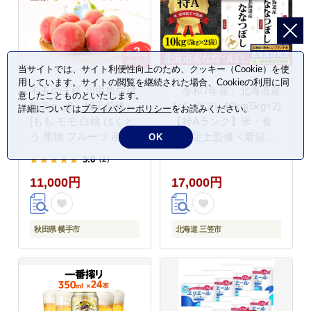
当サイトでは、サイト利便性向上のため、クッキー（Cookie）を使
用しています。サイトの閲覧を継続された場合、Cookieの利用に同
モモの王様 川中島白桃
「令和7年産」北海道産
意したことものといたします。
約3kg（9～13玉前後）
ななつぼし10kg(5kg×2)
詳細については
プライバシーポリシー
をお読みください。
[もも モモ 白桃 はくと
【特Aランク】米・食
う 果物 フルーツ 産地
味鑑定士監修＜最短翌
OK
直送 お取り寄せ]
日発送＞【1606018】
5.0
（2）
11,000円
17,000円
秋田県 横手市
北海道 三笠市