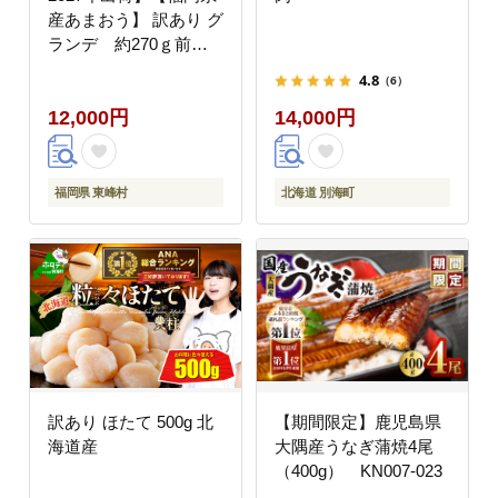
産あまおう】 訳あり グ
ランデ 約270ｇ前後
×6Ｐ
4.8
（6）
12,000円
14,000円
福岡県 東峰村
北海道 別海町
訳あり ほたて 500g 北
【期間限定】鹿児島県
海道産
大隅産うなぎ蒲焼4尾
（400g） KN007-023