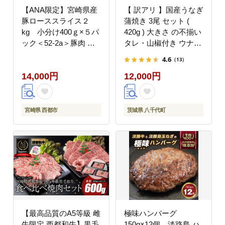
【ANA限定】宮崎県産
【 訳アリ 】国産うなぎ
豚ローススライス２
蒲焼き 3尾 セット (
kg 小分け400ｇ×５パ
420g ) 大きさ の不揃い
ック＜52-2a＞豚肉 肉
タレ・山椒付き ウナギ
ローススライス 小分け
鰻 ふぞろい 不揃い う
4.6
（13）
大容量 宮崎県西都市 豚
な重 ひつまぶし 人気
14,000円
12,000円
しゃぶ すき焼き
茨城 八千代町 ふるさと
納税 冷凍 [SF951ya]
宮崎県 西都市
茨城県 八千代町
【最高品質のA5等級 雌
極味ハンバーグ
牛限定 西都和牛】黒毛
150g×12個 淡路島 ハ