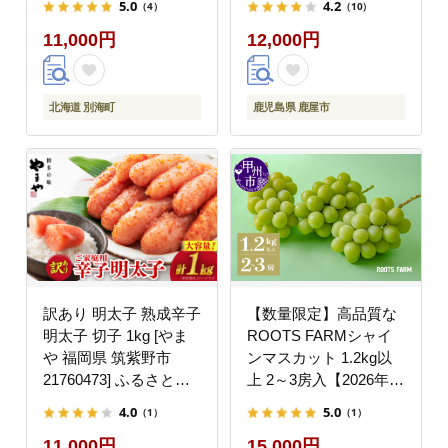
5.0
4.2
（4）
（10）
11,000円
12,000円
北海道 別海町
鹿児島県 鹿屋市
訳あり 明太子 熟成辛子
【数量限定】高品質な
明太子 切子 1kg [やま
ROOTS FARMシャイ
や 福岡県 筑紫野市
ンマスカット 1.2kg以
21760473] ふるさと納
上 2～3房入【2026年発
税 訳アリ 熟成 辛子明
送】（RO）B12-135
4.0
5.0
（1）
（1）
太子 めんたいこ 無着色
11,000円
15,000円
訳あり切子 切れ子 お惣