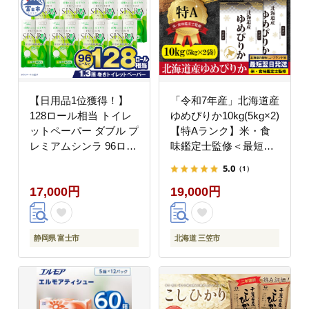
【日用品1位獲得！】
「令和7年産」北海道産
128ロール相当 トイレ
ゆめぴりか10kg(5kg×2)
ットペーパー ダブル プ
【特Aランク】米・食
レミアムシンラ 96ロー
味鑑定士監修＜最短翌
ル 1.3倍巻 日用品 人気
日発送＞【1606120】
5.0
（1）
ランキング[sf001-012]
17,000円
19,000円
静岡県 富士市
北海道 三笠市