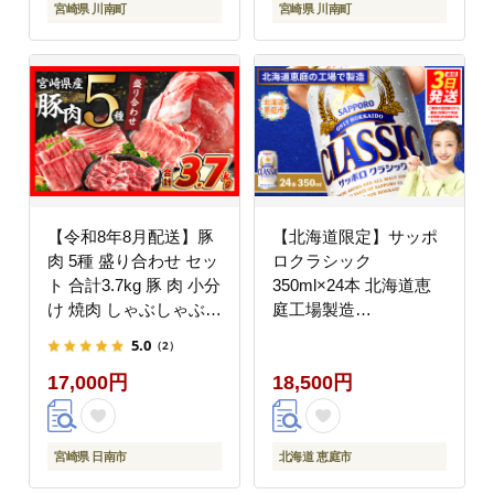
宮崎県 川南町
宮崎県 川南町
【令和8年8月配送】豚
【北海道限定】サッポ
肉 5種 盛り合わせ セッ
ロクラシック
ト 合計3.7kg 豚 肉 小分
350ml×24本 北海道恵
け 焼肉 しゃぶしゃぶ
庭工場製造
豚バラ ロース 赤身 こ
【300010301】
5.0
（2）
ま切れ スライス 宮崎県
17,000円
18,500円
産 国産 食品 豚丼 豚し
ゃぶ おかず 小間切れ
真空パック 食べ比べ お
すすめ 料理に大活躍 ミ
宮崎県 日南市
北海道 恵庭市
ヤチク 宮崎県 日南市