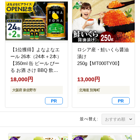
凍 宮崎県 日南市 送料無
料_D104-25
【1位獲得】よなよなエ
ロシア産・鮭いくら醤油
ール 26本（24本＋2本）
漬け
【350ml 缶 ビール びー
250g【MT000TY00】
る お酒 さけ BBQ 飲み
比べ 晩酌 高評価 家計応
18,000円
13,000円
援 特別規格 ヤッホーブ
ルーイング】 G3897-1
大阪府 泉佐野市
北海道 別海町
並べ替え: