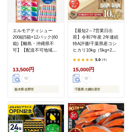
エルモアティシュー
【最短2～7営業日出
200組5箱×12パック(60
荷】令和7年産 2年連続
箱)【離島・沖縄県不
特A評価!千葉県産コシ
可】【配送不可地域：
ヒカリ10kg（5kg×2
離島・沖縄県】
袋） E001
5.0
（1）
13,500円
15,000円
栃木県 佐野市
千葉県 大網白里市