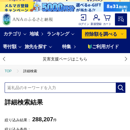
ログイン
新規登録
カート
カテゴリ
地域
ランキング
控除額を調べる
寄付額
旅先を探す
特集
ご利用ガイド
災害支援ページはこちら
TOP
詳細検索
詳細検索結果
288,207
絞り込み結果：
件
絞り込み条件：