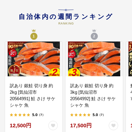
ーツの振興，文化芸術の振興と地
域文化の継承，社会変化を生み出
自治体内の週間ランキング
し未来を創る力の育成 などに活用
させていただきます。
RANKING
1
2
04
【まちづくり一般】 地域の資産・
資源を活かした持続可能なまち
人口減少対策の推進、自然環境・
生活環境の保全、海洋環境の保
全、脱炭素社会の構築、スローシ
ティ・スローフードの推進、移
住・定住の促進、男女共同参画・
女性活躍の推進 などに活用させて
訳あり 銀鮭 切り身 約
いただきます。
訳あり 銀鮭 切り身 約
2kg [気仙沼市
3kg [気仙沼市
20564991] 鮭 さけ サケ
20564992] 鮭 さけ サケ
05
【生活基盤の整備】 安全で安心で
シャケ 魚
シャケ 魚
きる住み続けたいまち
5.0
5.0
（7）
（7）
防災対策の充実，消防体制の充
実、道路網整備，市街地の整備、
12,500円
17,500円
住環境の充実，上水道の整備、生