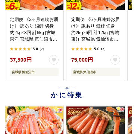
定期便 《3ヶ月連続お届
定期便 《6ヶ月連続お届
け》 訳あり 銀鮭 切身
け》 訳あり 銀鮭 切身
約2kg×3回 計6kg [宮城
約2kg×6回 計12kg [宮城
東洋 宮城県 気仙沼市
東洋 宮城県 気仙沼市
20564481]
20564480] 鮭 海鮮 規格
5.0
5.0
（7）
（7）
外 不揃い さけ サケ 鮭
切身 シャケ 切り身 冷凍
37,500円
75,000円
家庭用 訳アリ おかず 弁
当 支援 事業者支援
宮城県 気仙沼市
宮城県 気仙沼市
かに特集