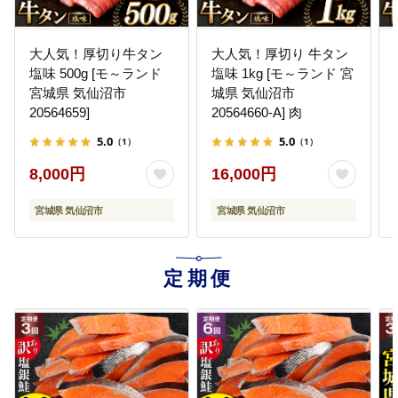
大人気！厚切り牛タン
大人気！厚切り 牛タン
塩味 500g [モ～ランド
塩味 1kg [モ～ランド 宮
宮城県 気仙沼市
城県 気仙沼市
20564659]
20564660-A] 肉
5.0
5.0
（1）
（1）
8,000円
16,000円
宮城県 気仙沼市
宮城県 気仙沼市
定期便