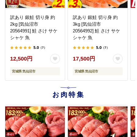
訳あり 銀鮭 切り身 約
訳あり 銀鮭 切り身 約
2kg [気仙沼市
3kg [気仙沼市
20564991] 鮭 さけ サケ
20564992] 鮭 さけ サケ
シャケ 魚
シャケ 魚
5.0
5.0
（7）
（7）
12,500円
17,500円
宮城県 気仙沼市
宮城県 気仙沼市
お肉特集