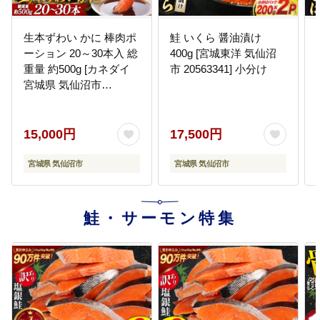
生本ずわい かに 棒肉ポ
鮭 いくら 醤油漬け
ーション 20～30本入 総
400g [宮城東洋 気仙沼
重量 約500g [カネダイ
市 20563341] 小分け
宮城県 気仙沼市
20564322]
15,000円
17,500円
宮城県 気仙沼市
宮城県 気仙沼市
鮭・サーモン特集