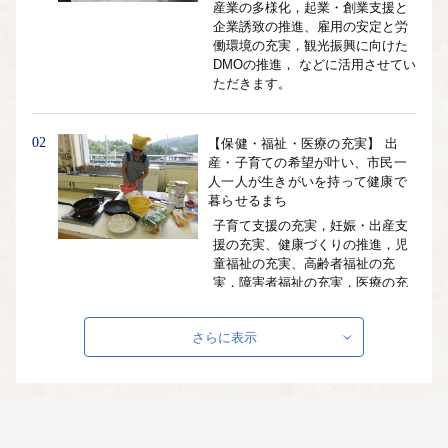
産業の多様化，起業・創業支援と
企業誘致の推進、雇用の安定と労
働環境の充実，観光振興に向けた
DMOの推進， などに活用させてい
ただきます。
02
【保健・福祉・医療の充実】 出
産・子育ての希望が叶い、市民一
人一人が生きがいを持って健康で
暮らせるまち
子育て支援の充実，妊娠・出産支
援の充実、健康づくりの推進，児
童福祉の充実、高齢者福祉の充
実，障害者福祉の充実，医療の充
実 などに活用させていただきま
す。
さらに表示
03
【教育の充実】 人間力・挑戦する
心・地域愛を育むまち
魅力ある教育環境づくり，生涯学
習・リカレント教育の推進，スポ