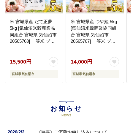
米 宮城県産 だて正夢
米 宮城県産 つや姫 5kg
5kg [気仙沼米穀商業協
[気仙沼米穀商業協同組
同組合 宮城県 気仙沼市
合 宮城県 気仙沼市
20565768] 一等米 ブラ
20565767] 一等米 ブラ
ンド米 白米 精米 ご飯
ンド米 白米 精米 ご飯
ごはん コメ こめ 小分け
ごはん コメ こめ 小分け
家庭用
家庭用
15,500円
14,000円
宮城県 気仙沼市
宮城県 気仙沼市
お知らせ
NEWS
2026/2/2
《重要》ご寄附お申し込みについて