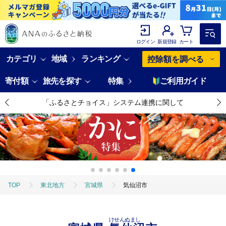
ログイン
新規登録
カート
カテゴリ
地域
ランキング
控除額を調べる
寄付額
旅先を探す
特集
ご利用ガイド
「ふるさとチョイス」システム連携に関して
TOP
東北地方
宮城県
気仙沼市
けせんぬまし