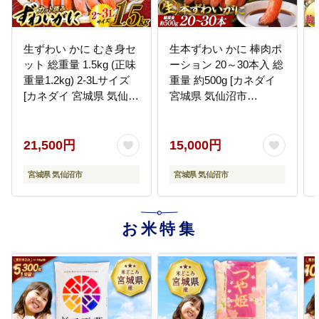
生ずわい かに むき身セ
生本ずわい かに 棒肉ポ
ット 総重量 1.5kg (正味
ーション 20～30本入 総
重量1.2kg) 2-3Lサイズ
重量 約500g [カネダイ
[カネダイ 宮城県 気仙沼
宮城県 気仙沼市
市 20565690]
20564322]
21,500円
15,000円
宮城県 気仙沼市
宮城県 気仙沼市
お米特集