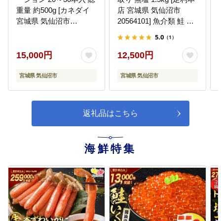
重量 約500g [カネダイ
店 宮城県 気仙沼市
宮城県 気仙沼市
20564101] 魚介類 鮭 海
20564322]
鮮 さけ サケ シャケ 切
5.0
（1）
り身
15,000円
12,500円
宮城県 気仙沼市
宮城県 気仙沼市
返礼品はこちら
海鮮特集