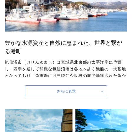
豊かな水源資産と自然に恵まれた、世界と繋が
る港町
気仙沼市（けせんぬまし）は宮城県北東部の太平洋岸に位置
し、四季を通して静穏な気仙沼港は各地へ赴く漁船の一大基地
となっており、魚市場には三陸沖や世界の海で漁獲された魚介
類が並びます。気仙沼の代名詞ともいえるフカヒレや水揚げ日
本一を誇る生鮮カツオなどの海産物のほか、地元特産の農産物
さらに表示
やB級グルメとして人気の気仙沼ホルモンなどがあり、美食の
街としての一面も持っています。東日本大震災により大きな被
害を受けましたが、復興に向けて歩みを進める気仙沼市へ、皆
様の更なる御支援、後押しをお願いいたします。