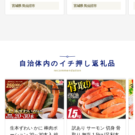
活排水処理の推進と下水道の整
宮城県 気仙沼市
宮城県 気仙沼市
備、公共交通網の整備，地域情報
化の推進 などに活用させていただ
きます。
06
【使いみちを特定しない】
市政全般に活用させていただきま
す。
自治体内のイチ押し返礼品
recommendation
生本ずわい かに 棒肉ポ
訳あり サーモン 切身 骨
ーション 20～30本入 総
取り 無塩 1.5kg [足利本