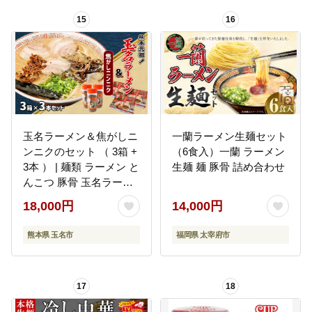
米市 送料無料 _Tk122
15
16
玉名ラーメン＆焦がしニ
一蘭ラーメン生麺セット
ンニクのセット （ 3箱 +
（6食入）一蘭 ラーメン
3本 ） | 麺類 ラーメン と
生麺 麺 豚骨 詰め合わせ
んこつ 豚骨 玉名ラーメ
ン 焦がしニンニク セッ
18,000円
14,000円
ト 熊本県 玉名市
熊本県 玉名市
福岡県 太宰府市
17
18