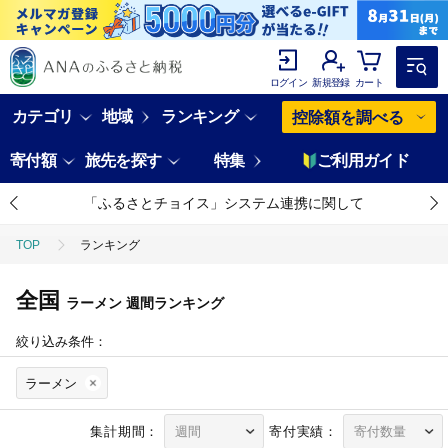
ログイン
新規登録
カート
カテゴリ
地域
ランキング
控除額を調べる
寄付額
旅先を探す
特集
ご利用ガイド
「ふるさとチョイス」システム連携に関して
TOP
ランキング
全国
ラーメン
週間ランキング
絞り込み条件：
ラーメン
集計期間：
寄付実績：