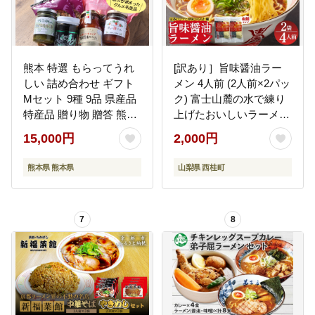
熊本 特選 もらってうれ
[訳あり］旨味醤油ラー
しい 詰め合わせ ギフト
メン 4人前 (2人前×2パッ
Mセット 9種 9品 県産品
ク) 富士山麓の水で練り
特産品 贈り物 贈答 熊本
上げたおいしいラーメン
県 プレゼント 詰合せ
旨味の効いたスープ付
15,000円
2,000円
／ セット 拉麺 ちぢれ麺
送料無料 山梨県 特産品
熊本県 熊本県
山梨県 西桂町
【n0629-02_hir】
7
8