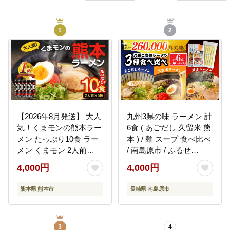
1
2
【2026年8月発送】 大人
九州3県の味 ラーメン 計
気！くまモンの熊本ラー
6食 ( あごだし 久留米 熊
メン たっぷり10食 ラー
本 ) / 麺 スープ 食べ比べ
メン くまモン 2人前
/ 南島原市 / ふるせ
（176g）×5袋 豚骨ラー
[SAQ042]
4,000円
4,000円
メン 豚骨 ラーメン 即席
ラーメン 熊本ラーメン
熊本県 熊本市
長崎県 南島原市
くまモン 【2026年8月上
旬～8月下旬発送予定】
3
4