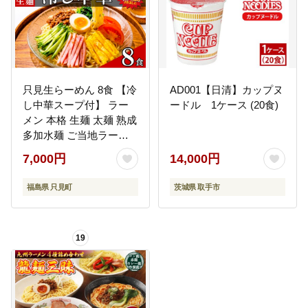
只見生らーめん 8食 【冷
AD001【日清】カップヌ
し中華スープ付】 ラー
ードル 1ケース (20食)
メン 本格 生麺 太麺 熟成
多加水麺 ご当地ラーメ
ン
7,000円
14,000円
福島県 只見町
茨城県 取手市
19