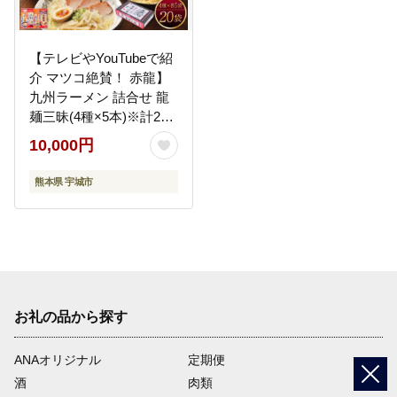
【テレビやYouTubeで紹
介 マツコ絶賛！ 赤龍】
九州ラーメン 詰合せ 龍
麺三昧(4種×5本)※計20
食セット 龍麺三昧 九州
10,000円
ラーメン ロン龍 赤龍 カ
レー龍 炸醤麺 味噌豚骨
熊本県 宇城市
乾麺 とんこつラーメン
ピリ辛味噌ラーメン カ
レーラーメン 熊本県 備
蓄 保存食
お礼の品から探す
ANAオリジナル
定期便
酒
肉類