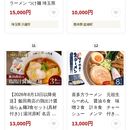
ラーメン つけ麺 埼玉県
15,000円
10,000円
埼玉県 川越市
熊本県 益城町
11
12
【2026年8月13日以降発
喜多方ラーメン 元祖生
送】飯田商店の鶏出汁醤
らーめん 醤油６食 味
油らぁ麺3食セット(具材
噌２食 計８食 チャー
付き) | 湯河原町 名店 人
シュー メンマ 付き
気店 鶏出汁 ラーメン 自
ラーメン らーめん み
13,000円
13,000円
宅で楽しむ
そ しょうゆ セット