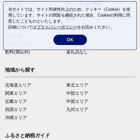
加工食品
旅行・宿泊・体験
当サイトでは、サイト利便性向上のため、クッキー（Cookie）を使
魚介類
麺類
用しています。サイトの閲覧を継続された場合、Cookieの利用に同
日用品・雑貨
野菜
意したことものといたします。
詳細については
プライバシーポリシー
をお読みください。
パン・菓子類
電化製品
フルーツ
卵・乳製品
OK
ファッション
米・穀物
飲料(酒以外)
返礼品なし
地域から探す
北海道エリア
東北エリア
関東エリア
中部エリア
近畿エリア
中国エリア
四国エリア
九州エリア
沖縄エリア
ふるさと納税ガイド