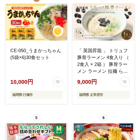
CE-050_うまかっちゃん
「 英国昇龍 」 トリュフ
(5袋×6)30食セット
豚骨ラーメン 4食入り （
2食入 × 2箱 ） 豚骨ラー
メン ラーメン 拉麺 らー
めん 豚骨 とんこつ トリ
10,000円
9,000円
ュフ 豚骨スープ スープ
麺類 麺 贈り物 ギフト
福岡県 行橋市
福岡県 太宰府市
5
6