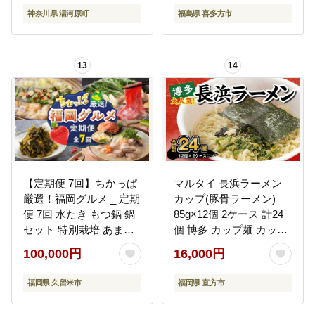
ギフト 人気 お土産
神奈川県 湯河原町
福島県 喜多方市
生麺 食べ比べ グルメ
【07208-0056】
13
14
【定期便 7回】ちかっぱ
マルタイ 長浜ラーメン
厳選！福岡グルメ _ 定期
カップ(豚骨ラーメン)
便 7回 水たき もつ鍋 鍋
85g×12個 2ケース 計24
セット 特別栽培 あまお
個 博多 カップ麺 カップ
う 無着色 明太子 大砲 ラ
ラーメン
100,000円
16,000円
ーメン 高菜 博多和牛 モ
モ カタ すきしゃぶ グル
福岡県 久留米市
福岡県 直方市
メ おかず フルーツ 厳選
お取り寄せ 福岡県 久留