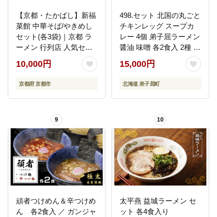
【京都・たかばし】新福
498.セット 北国の丸ごと
菜館 中華そば/やきめし
チキンレッグ スープカ
セット(各3袋)｜京都 ラ
レー 4個 弟子屈ラーメン
ーメン 行列店 人気セッ
醤油 味噌 各2食入 2種 送
ト［ 老舗中華そば専門
料無料 北海道 弟子屈町
10,000円
15,000円
店 行列店 有名店 秘伝焦
がし?油タレ使用 中華そ
京都府 京都市
北海道 弟子屈町
ば やきめし グルメ 冷凍
食品 長期保存 人気 おす
すめ お取り寄せ 通販 送
9
10
料無料 ふるさと納税 ］
頑者つけめん＆辛つけめ
太平燕 益城ラーメン セ
ん 各2食入 ／ ガンジャ
ット 各4食入り