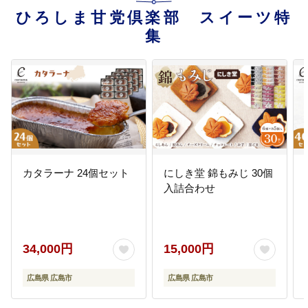
ム」の永久保存のため、原爆ドー
ひろしま甘党倶楽部 スイーツ特
ムの健全度調査などを行います。
集
11
国際協力の推進
国際協力活動を通じて、世界の平
和と発展に貢献するため、アジア
等の諸都市からの環境保全等研修
員を受入れます。
12
地域福祉の推進
高齢者、障害者、子どもをはじ
カタラーナ 24個セット
にしき堂 錦もみじ 30個
め、市民の誰もが住みなれた地域
入詰合わせ
で互いに支え合い、安心して暮ら
すことができるよう、地域福祉活
動の援助や福祉ボランティア活動
の推進などに役立てます。
34,000円
15,000円
13
被爆者援護の充実
広島県 広島市
広島県 広島市
広島の復興を支えてきた被爆者の
援護事業の一層の充実のため、原