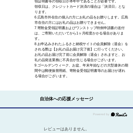
ることを基本理念としてきた安佐
領証明書等の領収日が本年中であることが必要です。
領収日は、クレジットカード決済の場合は「決済日」とな
動物公園における施設の再整備事
ります。
業などに役立てます。「応援メッ
6.広島市外在住の個人の方にお礼の品をお贈りします。広島
セージ」欄に、プレートに記載す
市在住の方にはお礼の品はお贈りできません。
る氏名を記入してくだい。
7.寄附金受領証明書およびワンストップ特例申請書の送付
は、ご寄附いただいてから1ヶ月程度かかる場合がありま
す。
19
広島市安佐動物公園の再整備（ネ
8.お申込みされたふるさと納税サイトの会員解除（退会）を
ームプレートの設置を希望しな
される際は【お礼の品お届け完了後】に行ってください。
い）
お礼の品お届け完了前に会員解除（退会）されますと、お
礼の品発送業務に不具合が生じる場合がございます。
平和で豊かな社会の存続に貢献す
9.ゴールデンウィーク、お盆、年末年始などの大型連休の期
ることを基本理念としてきた安佐
間中は郵便振替用紙、寄附金受領証明書等のお届けが遅れ
動物公園における施設の再整備事
る場合がございます。
業などに役立てます。
20
京橋の復元
自治体への応援メッセージ
広島の復興を見届けてきた被爆橋
の一つである京橋を架設当時の姿
である青銅製に復元します。
レビューはありません。
21
西平和大橋歩道橋の整備