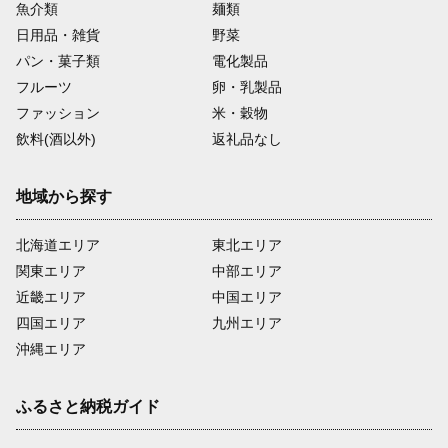
魚介類
麺類
地域に愛着や誇りを持ち地域に貢
日用品・雑貨
野菜
献する人材を育成する為、広島広
域都市圏内の大学生や高校生等が
パン・菓子類
電化製品
圏域内の市町で地域住民や企業、
フルーツ
卵・乳製品
団体、自治体等と連携して地域課
ファッション
米・穀物
題の解決に取組む教育研究活動・
教育活動の支援に活用
飲料(酒以外)
返礼品なし
25
「広島みなと 夢 花火大会」の持続
地域から探す
可能な運営
昭和27年から始まり、名称や開催
北海道エリア
東北エリア
場所を変えながらも今日まで受け
関東エリア
中部エリア
継がれ、現在は「広島みなと 夢 花
火大会」として多くの皆様に親し
近畿エリア
中国エリア
まれています。この花火大会を将
四国エリア
九州エリア
来にわたり継続していく為に活用
沖縄エリア
します。
ふるさと納税ガイド