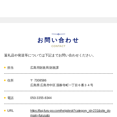
爆養護ホームの運営や被爆者相談
事業などを行います。
14
動物愛護の推進
動物の適正飼養の意識を高めるた
めの普及啓発や地域猫活動の充
お問い合わせ
実、収容動物の健康管理、動物愛
CONTACT
護関連事業などに活用し、動物の
いのちを大切にする社会づくりに
返礼品や発送等については下記までお問い合わせください。
向けた取り組みを推進します。
担当
広島市財政局 財政課
15
環境への取組
「将来にわたって、豊かな水と緑
住所
〒 7308586
に恵まれ、かつ、快適な都市生活
広島県 広島市中区 国泰寺町一丁目６番３４号
を享受することができるまち」の
実現に向け、地球温暖化対策やゼ
電話
050-3355-8344
ロエミッションシティ広島の推進
に役立てます。
URL
https://faq.furu-po.com/helpdesk?category_id=231&site_do
main=furusato