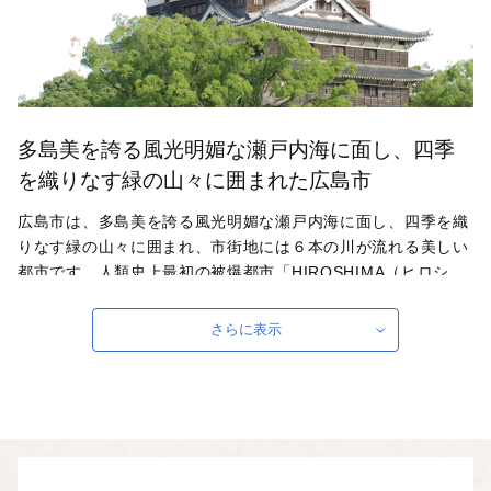
多島美を誇る風光明媚な瀬戸内海に面し、四季
を織りなす緑の山々に囲まれた広島市
広島市は、多島美を誇る風光明媚な瀬戸内海に面し、四季を織
りなす緑の山々に囲まれ、市街地には６本の川が流れる美しい
都市です。人類史上最初の被爆都市「HIROSHIMA（ヒロシ
マ）」として知られ、世界中から多くの人が訪れており、市内
中心部にある平和記念公園の原爆死没者慰霊碑などでは、手を
さらに表示
合わせ祈る人や、献花が絶えることはありません。牡蠣をはじ
めとした海産物や名物の広島お好み焼きは広く全国に知られる
ご当地グルメになっています。また、広島東洋カープやサンフ
レッチェ広島など、広島のプロ集団の試合を街中で観戦するこ
とができます。