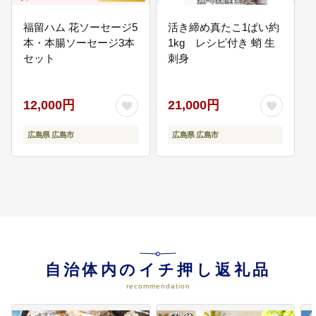
マ賞受賞作家の作品を購入しま
す。
福留ハム 花ソーセージ5
活き締め真たこ1ぱい約
本・本腸ソーセージ3本
1kg レシピ付き 蛸 生
セット
刺身
06
広島城の魅力向上
広島の「まち」の生成・発展の原
点ともいうべき広島城は、広島の
12,000円
21,000円
歴史の発信拠点です。 広島の歴
史・文化及び広島城の歴史を伝え
広島県 広島市
広島県 広島市
る貴重な資料を後世に継承するた
め、資料の収集及び保存などに活
用します。
07
スポーツの振興
すべての市民が様々なスポーツに
関わり、生きがいを感じることの
できる新しい「スポーツ王国広
島」の実現に向けて、新たなスポ
自治体内のイチ押し返礼品
ーツ施設の整備や既存のスポーツ
recommendation
施設の修繕などに活用します。