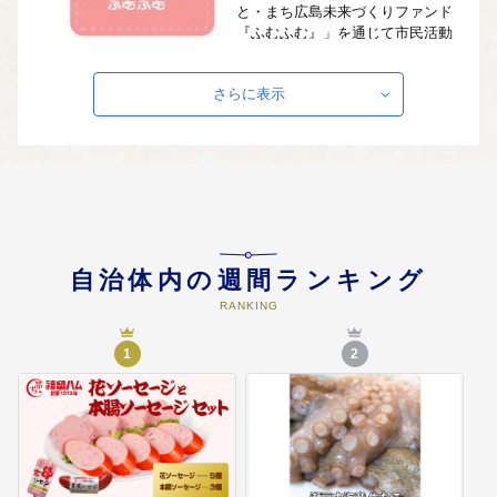
と・まち広島未来づくりファンド
『ふむふむ』」を通じて市民活動
団体の自主的・自発的な活動に対
する助成を行います。
さらに表示
04
NPO法人の支援【この使い道で
は、みなさまからの寄附金額と同
額の支援金をNPO法人に届けるた
め、お礼の品の用意はありませ
ん】
市民などがともにＮＰＯ法人を育
てる機運を高め自主的、自発的な
自治体内の週間ランキング
市民活動を促進します「応援メッ
RANKING
セージ」へ支援したいNPO法人名
をご記入ください ※お礼品を申
1
2
込みの場合は「市政全般」に使わ
せていただきます
05
広島市現代美術館の作品購入
現代美術館の魅力の向上や、平和
発信機能を強化するため、ヒロシ