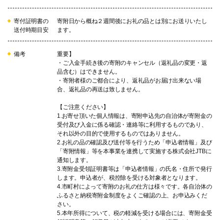
16
平和大通りの利活用の推進
平和大通りを人々に平和を実感し
寄付証明書の
寄附日から概ね２週間後にお礼の品とは別にお送りいたし
てもらう空間、また、都心の回遊
送付時期目安
ます。
を促す新たなにぎわいを生み出す
空間にしていくため、平和大通り
備考
重要】
の魅力や価値を高める整備及び利
・ご入金手続き後の寄附のキャンセル（返礼品の変更・返
活用の取組を進めます。
品含む）はできません。
・寄附者様のご都合により、返礼品がお届け出来ない場
合、返礼品の再送は致しません。
17
公共花壇の維持管理
市民や企業の皆さんと市が一体と
【ご注意ください】
なって、緑のまちづくりを進める
1.お寄せ頂いた個人情報は、寄附申込先の自治体が寄附金の
ため、平和大通りなどにある花壇
受付及び入金に係る確認・連絡等に利用するものであり、
の維持管理を行います。
それ以外の目的で使用するものではありません。
2.お礼の品の確認及び送付等を行うため「申込者情報」及び
「寄附情報」等を本事業を連携して実施する株式会社JTBに
通知します。
18
広島市安佐動物公園の再整備（ネ
3.寄附金受領証明書等は「申込者情報」の氏名・住所で発行
ームプレートの設置を希望する）
します。申込者が、税控除を受ける対象者となります。
※応援メッセージ欄へ「プレート
4.市町村によって寄附のお礼の仕方は様々です。各自治体の
に記載する氏名」を記入してくだ
ふるさと納税寄附金制度をよくご確認の上、お申込みくだ
さい。
さい。
平和で豊かな社会の存続に貢献す
5.本年所得について、税の軽減を受ける場合には、寄附金受