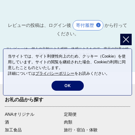
平和への思いを共有できるように
するため、戦災復興期に建設され
た西平和大橋に歩道橋を整備しま
す。
レビューの投稿は、ログイン後
寄付履歴
から行って
ください。
22
こどもの見守り活動
子どもの安全対策グッズ（見守り
※レビューは、個人の主観による感想・体感によるもので、商品の効果や性
能を保証するものではありません。
活動用ジャンパーなど）の寄付を
当サイトでは、サイト利便性向上のため、クッキー（Cookie）を使
いただき、地域での子どもの見守
用しています。サイトの閲覧を継続された場合、Cookieの利用に同
り活動などに役立てます。
意したことものといたします。
詳細については
プライバシーポリシー
をお読みください。
23
教育の充実
OK
少人数教育の推進やひろしま型カ
リキュラムの導入など、広島らし
お礼の品から探す
い新しい教育の推進に役立てま
す。
ANAオリジナル
定期便
酒
肉類
24
地域貢献人材を育成する大学・高
加工食品
旅行・宿泊・体験
校等への支援