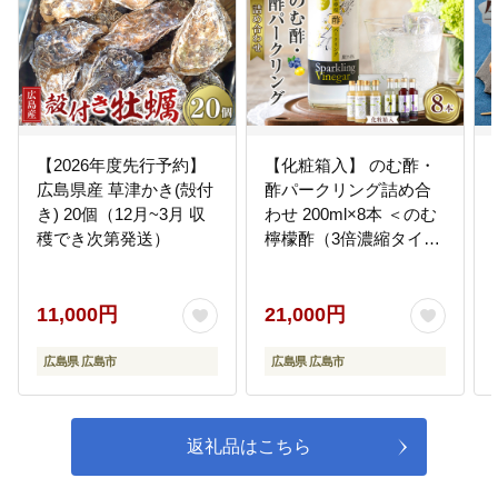
08
サッカースタジアムの管理運営
広島の新たなシンボルとして、広
域的な集客効果を高めることや、
サッカーを通じた地域交流や国際
交流が促進されることなど、年間
を通じて人が集まることができる
施設となるように取り組みます。
【2026年度先行予約】
【化粧箱入】 のむ酢・
広島県産 草津かき(殻付
酢パークリング詰め合
き) 20個（12月~3月 収
わせ 200ml×8本 ＜のむ
09
平和の推進
穫でき次第発送）
檸檬酢（3倍濃縮タイプ
核兵器の廃絶と世界恒久平和の実
4本・のむ檸檬酢パーク
現に向け、平和記念資料館収蔵資
リング2本・のむブルー
料の保存措置の強化や青少年「平
ベリー酢パークリング2
11,000円
21,000円
和と交流」支援事業など、被爆の
本＞
実相を「守り、広め、伝える」事
広島県 広島市
広島県 広島市
業を実施します。
10
原爆ドームの保存
返礼品はこちら
被爆の惨禍を後世に伝える歴史の
証人である世界遺産「原爆ドー