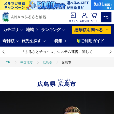
ログイン
新規登録
カート
カテゴリ
地域
ランキング
控除額を調べる
寄付額
旅先を探す
特集
ご利用ガイド
「ふるさとチョイス」システム連携に関して
TOP
中国地方
広島県
広島市
ひろしまし
広島県
広島市