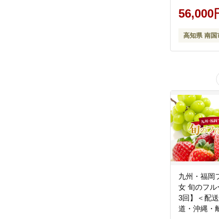
旬 夏フルー
冬フルーツ 
56,000
ギフト 人気
県 南国市
高知県 南国
九州・福岡
女 旬のフ
3回】＜配
道・沖縄・