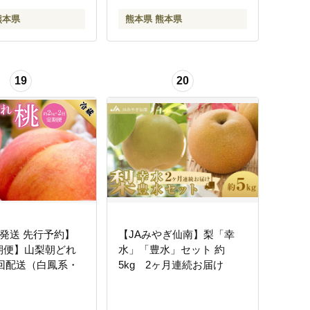
熊本県
熊本県 熊本県
19
20
年発送 先行予約】
【JAみやぎ仙南】梨「幸
期便】山梨朝どれ
水」「豊水」セット 約
2回配送（白鳳系・
5kg 2ヶ月連続お届け