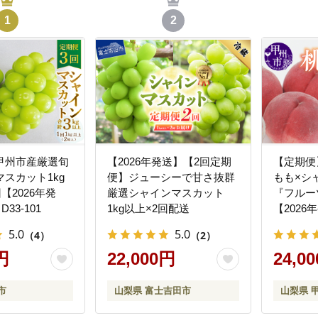
1
2
甲州市産厳選旬
【2026年発送】【2回定期
【定期便
スカット1kg
便】ジューシーで甘さ抜群
もも×シ
【2026年発
厳選シャインマスカット
『フルー
33-101
1kg以上×2回配送
【2026
175
5.0
5.0
（4）
（2）
円
22,000円
24,0
市
山梨県 富士吉田市
山梨県 