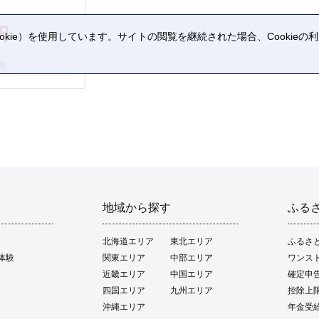
おう シャイン
梨 季節のフル
円
おすすめ セット
kie）を使用しています。サイトの閲覧を継続された場合、Cookie
岡県 八女市
。
市
地域から探す
ふる
北海道エリア
東北エリア
ふるさ
体験
関東エリア
中部エリア
ワンス
近畿エリア
中国エリア
確定申
四国エリア
九州エリア
控除上
沖縄エリア
年金受