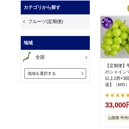
カテゴリから探す
フルーツ(定期便)
地域
全国
【定期便】
のシャインマ
地域を選択する
以上2房×3回
送】（MG）D
33,000
山梨県 甲州