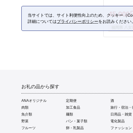
定期便 あま
マスカット 
45,000
ーツ 果物 
当サイトでは、サイト利便性向上のため、クッキー（Coo
産地直送 福
詳細については
プライバシーポリシー
をお読みください
福岡県 八女
お礼の品から探す
ANAオリジナル
定期便
酒
肉類
加工食品
旅行・宿泊・
魚介類
麺類
日用品・雑貨
野菜
パン・菓子類
電化製品
フルーツ
卵・乳製品
ファッション