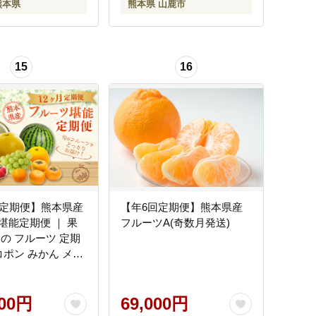
熊本県
熊本県 山鹿市
15
16
回定期便】熊本県産
【年6回定期便】熊本県産
堪能定期便 ｜ 果
フルーツA(奇数月発送)
もの フルーツ 定期
コポン みかん メロ
 いちご 梨 柿 シャ
カット 特産品 熊
000円
69,000円