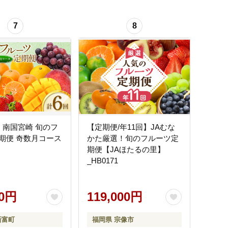
7
8
］南国宮崎 旬のフ
【定期便/年11回】JAむな
期便 奇数月コース
かた厳選！旬のフルーツ定
】
期便【JAほたるの里】
_HB0171
00円
119,000円
新富町
福岡県 宗像市