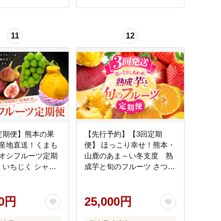
11
12
定期便】熊本の果
【先行予約】【3回定期
産地直送！くまも
便】 ほっこり幸せ！熊本・
オシフルーツ定期
山鹿のあま～い冬支度 熟
火 いちじく シャイ
成芋と旬のフルーツ さつま
ット みかん くだ
いも みかん いちご ご褒美
物 フルーツ しらぬ
蜜柑 葡萄 ぶどう イ
00円
25,000円
熊本県産 国産