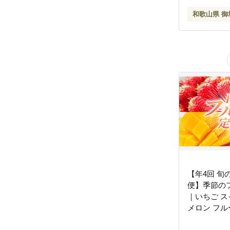
和歌山県 御
【年4回 旬
便】季節の
｜いちご ス
メロン フル
るーつ定期