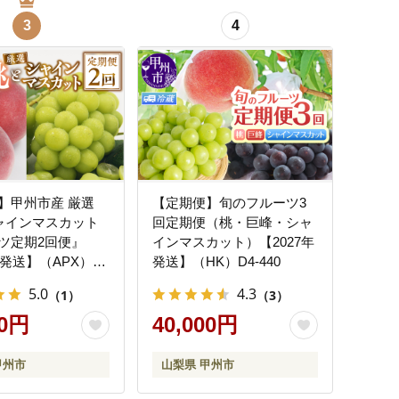
3
4
】甲州市産 厳選
【定期便】旬のフルーツ3
ャインマスカット
回定期便（桃・巨峰・シャ
ツ定期2回便』
インマスカット）【2027年
年発送】（APX）C-
発送】（HK）D4-440
5.0
4.3
（1）
（3）
00円
40,000円
甲州市
山梨県 甲州市