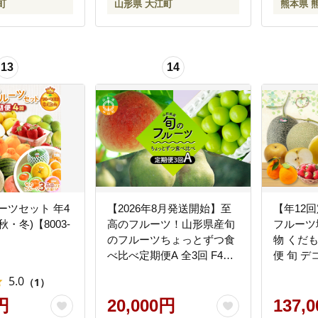
町
山形県 大江町
熊本県 
13
14
ーツセット 年4
【2026年8月発送開始】至
【年12
・冬)【8003-
高のフルーツ！山形県産旬
フルーツ
のフルーツちょっとずつ食
物 くだ
べ比べ定期便A 全3回 F4A-
便 旬 デ
1026
ン すいか
5.0
（1）
インマス
円
20,000円
本県
137,