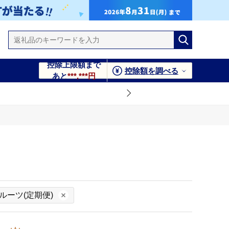
控除上限額まで
控除額を調べる
あと
***,***円
ルーツ(定期便)