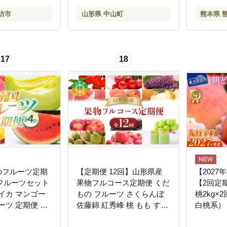
坊市
山形県 中山町
熊本県 
17
18
のフルーツ定期
【定期便 12回】山形県産
【2027
フルーツセット
果物フルコース定期便 くだ
【2回定
イカ マンゴー
もの フルーツ さくらんぼ
桃2kg×
ーツ 定期便 ふ
佐藤錦 紅秀峰 桃 もも すも
白桃系）
便 果物定期便
も 和梨 豊水 幸水 秋姫 ぶど