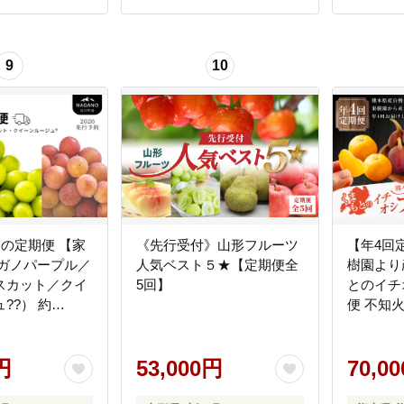
9
10
どうの定期便 【家
《先行受付》山形フルーツ
【年4回
ナガノパープル／
人気ベスト５★【定期便全
樹園より
スカット／クイ
5回】
とのイチ
??） 約
便 不知
 ／ 2026年9月上
ンマスカ
 配送予定
もの 果
円
53,000円
い 柑橘 
70,0
チジク 