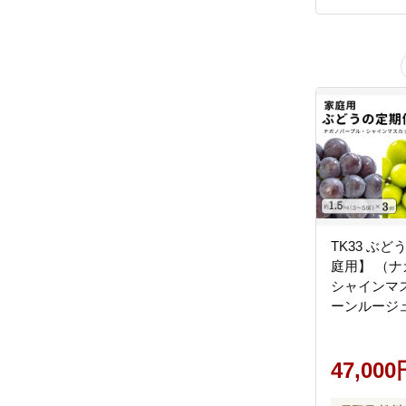
TK33 ぶ
庭用】 （
シャインマ
ーンルージュ
1.5kg×3回
旬～10月頃
47,000