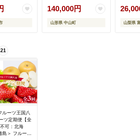
ツ 秋フルーツ
う シャインマスカット デ
くだもの 贈答
円
ラウェア スチューベン
140,000円
26,0
 おすすめ 高知
ラ・フランス ラフランス
りんご 山形県 中山町 F4A-
市
山形県 中山町
山梨県 
0492
21
フルーツ王国八
ルーツ定期便【全
送不可：北海
離島＞ フルーツ