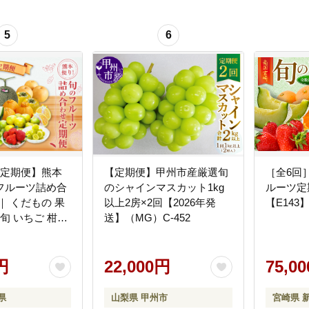
5
6
続定期便】熊本
【定期便】甲州市産厳選旬
［全6回
フルーツ詰め合
のシャインマスカット1kg
ルーツ定
以上2房×2回【2026年発
【E143
 旬 いちご 柑橘
送】（MG）C-452
ト メロン すい
マスカット 梨
円
22,000円
75,0
県
山梨県 甲州市
宮崎県 