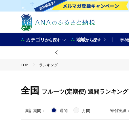
カテゴリ
地域
から探す
から探す
寄付
TOP
ランキング
全国
フルーツ(定期便)
週間ランキング
集計期間：
週間
月間
寄付実績