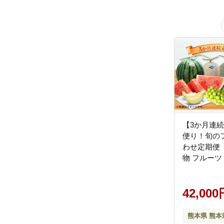
【3か月連
便り！旬の
わせ定期便 ｜ くだもの 果
物 フルーツ
みかん トマ
か シャイン
柿 熊本県
42,000
熊本県 熊本