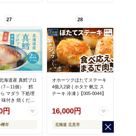
27
28
北海道産 真鱈ブロ
オホーツクほたてステーキ
g（7～11個） 鱈
4個入2袋 ( ホタテ 帆立 ス
だら マダラ 下処理
テーキ 冷凍 )【005-0044】
用 味付き 焼くだけ
 骨取り カット済
00円
16,000円
魚 切り身 切身 弁当
ニエル フライ 小樽
小樽市
北海道 北見市
済より7日程度で発