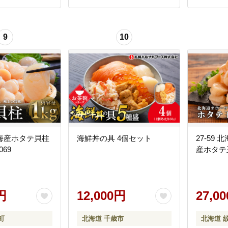
か水産
9
10
海産ホタテ貝柱
海鮮丼の具 4個セット
27-59
069
産ホタテ玉
円
12,000円
27,0
町
北海道 千歳市
北海道 