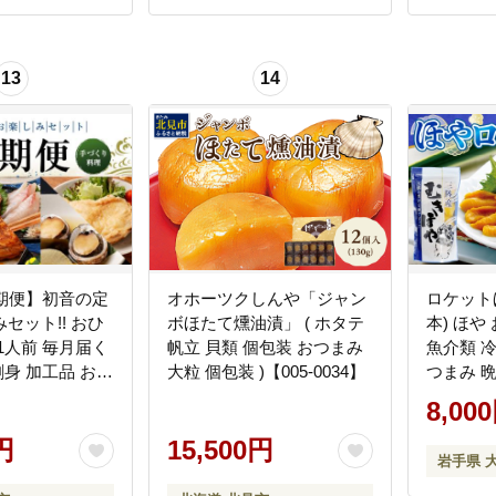
13
14
定期便】初音の定
オホーツクしんや「ジャン
ロケットほや
セット!! おひ
ボほたて燻油漬」 ( ホタテ
本) ほや
1人前 毎月届く
帆立 貝類 個包装 おつまみ
魚介類 
刺身 加工品 おか
大粒 個包装 )【005-0034】
つまみ 晩
 冷凍 hn050
しみ 串焼
8,00
の日 大船
円
15,500円
岩手県 