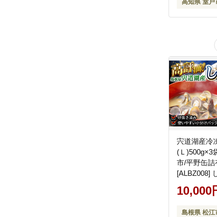
高知県 室戸
宍道湖産冷
(Ｌ)500g
市/平野缶
[ALBZ008]
10,000
島根県 松江