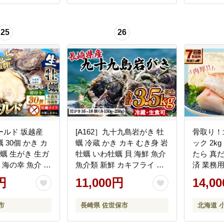
25
26
ールド 坂越産
[A162］九十九島岩がき 牡
骨取り！
 30個 かき カ
蠣 冷蔵 かき カキ むき身 岩
ック 2k
牡蠣 生がき 生ガ
牡蠣 いわ牡蠣 貝 海鮮 魚介
たら 真
 海の幸 魚介 貝
魚介類 新鮮 カキフライ 牡
済 業務
産
蠣鍋 焼き牡蠣 アヒージョ
簡単調理
円
11,000円
14,0
長崎県 佐世保市 p
み 肉厚 
朝食 ム
市
長崎県 佐世保市
北海道 
市 【決
送】