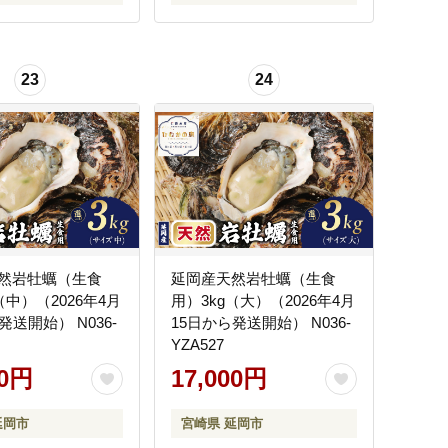
23
24
然岩牡蠣（生食
延岡産天然岩牡蠣（生食
（中）（2026年4月
用）3kg（大）（2026年4月
発送開始） N036-
15日から発送開始） N036-
YZA527
00円
17,000円
延岡市
宮崎県 延岡市