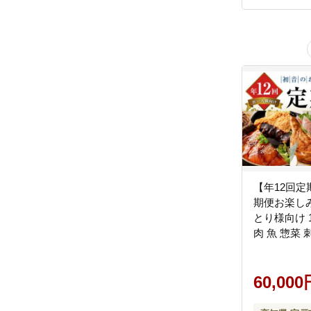
【年12回
期便お楽しみ
とり様向け 
肉 魚 惣菜 
ず 一人暮らし
60,000