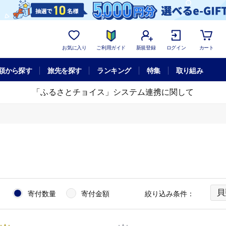
お気に入り
ご利用ガイド
新規登録
ログイン
カート
額から探す
旅先を探す
ランキング
特集
取り組み
「ふるさとチョイス」システム連携に関して
貝
：
寄付数量
寄付金額
絞り込み条件：