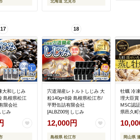
市
北海道 北見市
17
18
凍大和しじみ
宍道湖産レトルトしじみ 大
牡蠣 冷
×3袋 島根県松江
粒140g×8袋 島根県松江市/
理大臣賞 
詰有限会社
平野缶詰有限会社
MSC認
 しじみ
[ALBZ009] しじみ
県邑久町
貝 海鮮 
円
12,000円
10,0
市
島根県 松江市
岡山県 