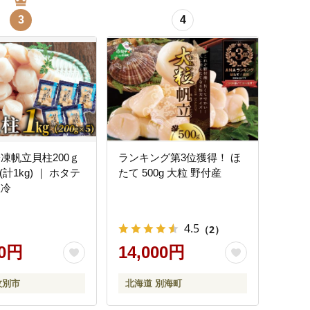
3
4
 冷凍帆立貝柱200ｇ
ランキング第3位獲得！ ほ
(計1kg) ｜ ホタテ
たて 500g 大粒 野付産
玉冷
4.5
（2）
00円
14,000円
紋別市
北海道 別海町