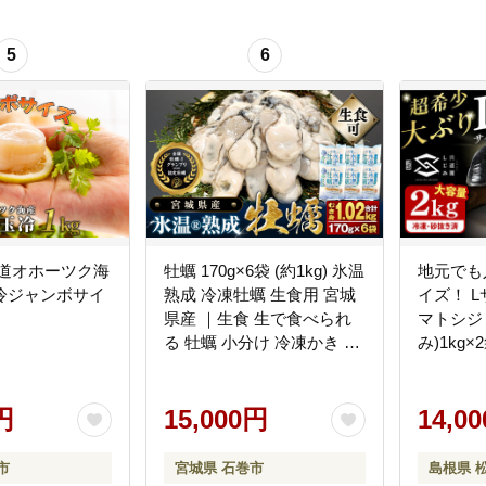
5
6
北海道オホーツク海
牡蠣 170g×6袋 (約1kg) 氷温
地元でも
冷ジャンボサイ
熟成 冷凍牡蠣 生食用 宮城
イズ！ 
県産 ｜生食 生で食べられ
マトシジ
る 牡蠣 小分け 冷凍かき 冷
み)1kg×
凍カキ 冷凍牡蠣 かきむき
江市/宍
身 カキむき身 牡蠣むき身
[ALAZ0
円
生かき 生カキ 生牡蠣 冷凍
15,000円
14,0
かき 冷凍カキ 冷凍牡蠣 か
きむき身 カキむき身 牡蠣
市
宮城県 石巻市
島根県 
むき身 生カキ 牡蠣 まるた