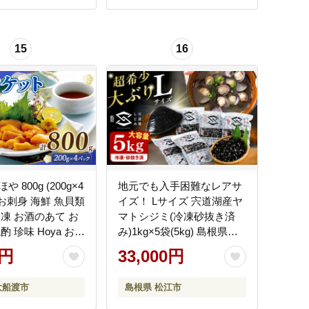
15
16
 800g (200g×4
地元でも入手困難なレアサ
 お刺身 海鮮 魚貝類
イズ！ Lサイズ 宍道湖産ヤ
冷凍 お酒のあて お
マトシジミ(冷凍砂抜き済
酌 珍味 Hoya おさ
み)1kg×5袋(5kg) 島根県松
き フライ 魚介 父
江市/宍道湖漁業協同組合
0円
33,000円
渡 三陸 岩手県
[ALAZ001] しじみ
大船渡市
島根県 松江市