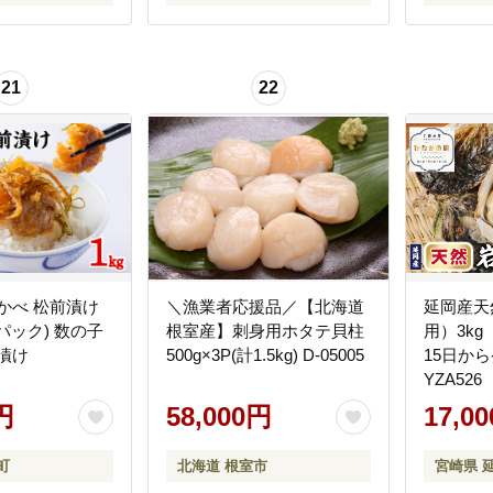
21
22
かべ 松前漬け
＼漁業者応援品／【北海道
延岡産天
×4パック) 数の子
根室産】刺身用ホタテ貝柱
用）3kg
漬け
500g×3P(計1.5kg) D-05005
15日から
YZA526
円
58,000円
17,0
町
北海道 根室市
宮崎県 