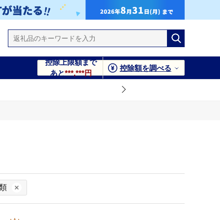
控除上限額まで
控除額を調べる
あと
***,***円
類