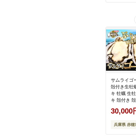
サムライゴ
殻付き生牡蠣
キ 牡蠣 生
キ 殻付き 殻
国産 兵庫県
30,000
兵庫県 赤穂