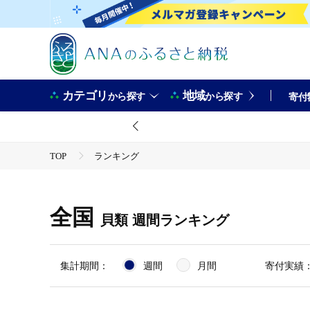
カテゴリ
地域
から探す
から探す
寄付
TOP
ランキング
全国
貝類
週間ランキング
集計期間：
週間
月間
寄付実績