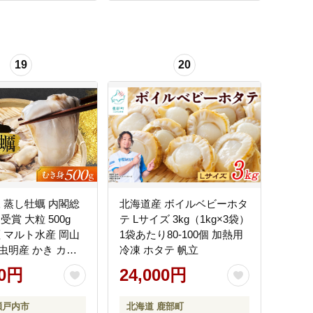
19
20
凍 蒸し牡蠣 内閣総
北海道産 ボイルベビーホタ
受賞 大粒 500g
テ Lサイズ 3kg（1kg×3袋）
証 マルト水産 岡山
1袋あたり80-100個 加熱用
虫明産 かき カキ
冷凍 ホタテ 帆立
魚介類 魚介
00円
24,000円
瀬戸内市
北海道 鹿部町