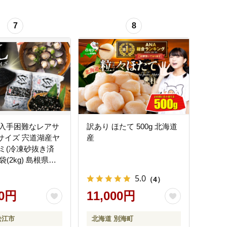
7
8
入手困難なレアサ
訳あり ほたて 500g 北海道
Lサイズ 宍道湖産ヤ
産
ミ(冷凍砂抜き済
2袋(2kg) 島根県松
道湖漁業協同組合
5.0
（4）
03] しじみ
00円
11,000円
松江市
北海道 別海町