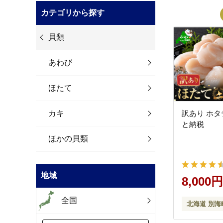
カテゴリから探す
貝類
あわび
ほたて
カキ
訳あり ホタテ
と納税
ほかの貝類
地域
8,000円
全国
北海道 別海