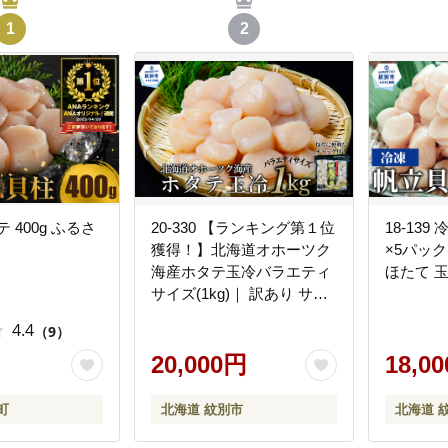
1
2
 400g ふるさ
20-330 【ランキング第１位
18-139
獲得！】北海道オホーツク
×5パック
海産ホタテ玉冷バラエティ
ほたて 
サイズ(1kg)｜ 訳あり サイ
ズ不揃い
4.4
（9）
20,000円
18,0
町
北海道 紋別市
北海道 