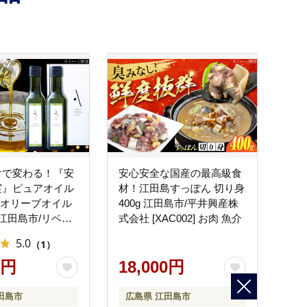
けで変わる！『安
安心安全な国産の最高級食
実』ピュアオイル
材！江田島すっぽん 切り身
 オリーブオイル
400g 江田島市/平井興産株
 江田島市/リベラ
式会社 [XAC002] お肉 魚介
会社 [XAJ020]
5.0
（1）
オイル
0円
18,000円
田島市
広島県 江田島市