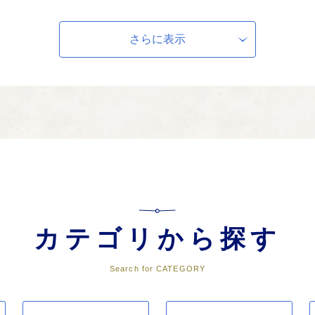
らせるまちづくり（保健・医療・福祉）
や専門・救急医療への対応、高齢化の更なる進展に対応した高齢者福祉・介護
で安心して暮らせるまち」を目指します。
さらに表示
環境が整ったまちづくり（自然環境・廃棄物対策）
美しく豊かな自然と環境を次の世代に引き継いでいくために、海ゴミの削減を
るまち」を目指します。
市の基盤を備えたまちづくり（港湾・道路・下水道整備等）
フラの未整備区間の整備と、海上・陸上を組み合わせた生活交通体系の再構築
カテゴリから探す
した基盤を備えたまち」を目指します。
Search for CATEGORY
交歓のまちづくり（まちづくり施策）