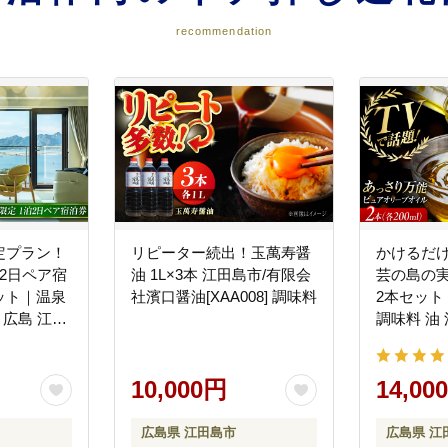
recommendation
定プラン！
リピーター続出！玉萬寿醤
かけるだ
2日ペア宿
油 1L×3本 江田島市/有限会
芸の島の
ット｜温泉
社濱口醤油[XAA008] 調味料
2本セット
 広島 江田
調味料 油
H004] 旅
グループ株式
オリーブ
10,000円
14,00
広島県 江田島市
広島県 江