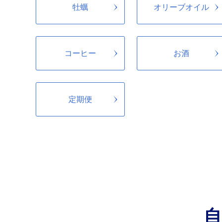
体験型修学旅行などによ
牡蠣
オリーブオイル
より、「地域が元気で
コーヒー
お酒
定期便