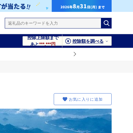
控除上限額まで
控除額を調べる
あと
***,***円
お気に入りに追加