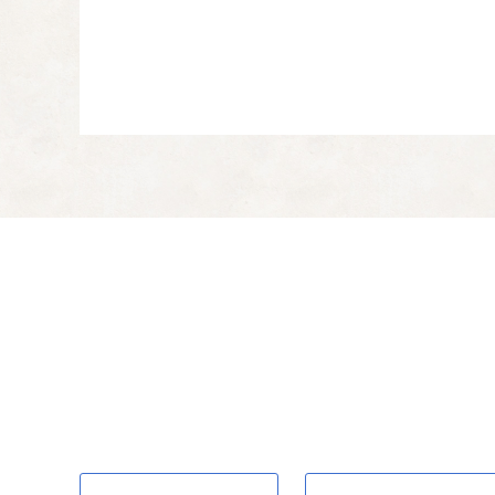
健康で安心して暮
03
子育て支援対策の充実
すべての市民が「健康
安全で快適な生活
04
大切な地域資源である
活と環境を守り、高め
しっかりとした都
05
必要不可欠な防災イン
のできる「しっかりと
交流と連携による
06