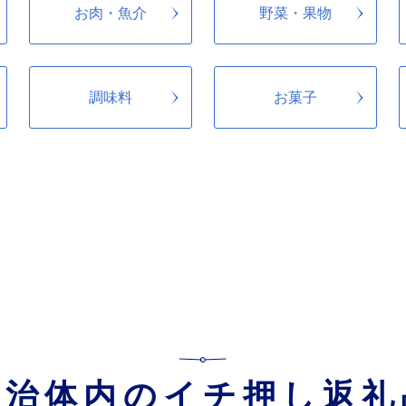
る都市住民との交流機会の拡大及び2地域居住の促進、本市の魅力発信やU J
お肉・魚介
野菜・果物
、にぎやかなまち」を目指します。
調味料
お菓子
自治体内のイチ押し返礼