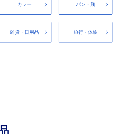
 Iターンの受入環境を整備し、定住者の拡大を図ることに
カレー
パン・麺
雑貨・日用品
旅行・体験
品