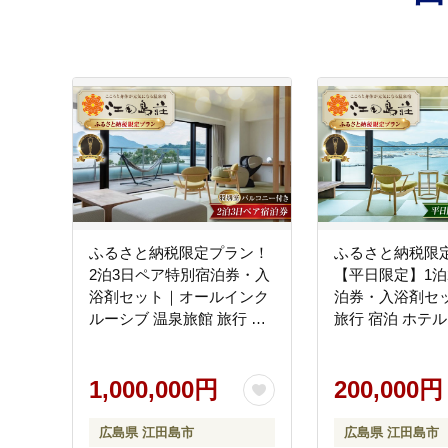
ふるさと納税限定プラン！
ふるさと納税限
2泊3日ペア特別宿泊券・入
【平日限定】1泊
浴剤セット｜オールインク
泊券・入浴剤セ
ルーシブ 温泉旅館 旅行 宿
旅行 宿泊 ホテル
泊 ホテル 広島 江田島市/江
島市/江田島荘 [XB
田島荘 [XBH006] 旅行・体
行・体験
験
1,000,000円
200,000円
広島県 江田島市
広島県 江田島市