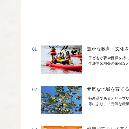
豊かな教育・文化
01
子どもが夢や目標を持
生涯学習機会の確保な
元気な地域を育て
02
特産品であるオリーブ
等により、「元気な産