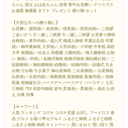
ちゃん 祖父 おばあちゃん 祖母 寒中お見舞い クリスマス
お歳暮 御歳暮 ギフト プレゼント 贈り物 セット
【大切な方への贈り物に】
お見舞い 退院祝い 全快祝い 快気祝い 快気内祝い ご挨拶
ごあいさつ 引っ越しご挨拶 引っ越しご挨拶 お宮参り御祝
合格祝い 進学内祝い 成人式 御成人御祝 卒業記念品 卒業
祝い 御卒業御祝 入学祝い 入学内祝い 小学校 中学校 高校
大学 就職祝い 社会人 幼稚園 入園内祝い 御入園御祝 お祝
い 御祝い 内祝い 金婚式御祝 銀婚式御祝 御結婚お祝い ご
結婚御祝い 御結婚御祝 結婚祝い 結婚内祝い 結婚式 引き
出物 引出物 引き菓子 御出産御祝 ご出産御祝い 出産御祝
出産祝い 出産内祝い 御新築祝 新築御祝 新築内祝い 祝御
新築 祝御誕生日 バースデー バースデイ バースディ 七五
三御祝 753 初節句御祝 節句 昇進祝い 昇格祝い 就任 お供
え 法事 供養
【キーワード】
人気 ランキング コロナ コロナ支援 お試し フードロス 食
品 グルメ お取り寄せグルメ ふるさと納税 ふるさと納税
ふるさと納税 納税 キャンペーン 買いまわり 買い回り 買