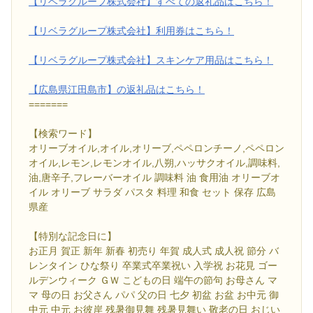
【リベラグループ株式会社】すべての返礼品はこちら！
【リベラグループ株式会社】利用券はこちら！
【リベラグループ株式会社】スキンケア用品はこちら！
【広島県江田島市】の返礼品はこちら！
=======
【検索ワード】
オリーブオイル,オイル,オリーブ,ペペロンチーノ,ペペロン
オイル,レモン,レモンオイル,八朔,ハッサクオイル,調味料,
油,唐辛子,フレーバーオイル 調味料 油 食用油 オリーブオ
イル オリーブ サラダ パスタ 料理 和食 セット 保存 広島
県産
【特別な記念日に】
お正月 賀正 新年 新春 初売り 年賀 成人式 成人祝 節分 バ
レンタイン ひな祭り 卒業式卒業祝い 入学祝 お花見 ゴー
ルデンウィーク ＧＷ こどもの日 端午の節句 お母さん マ
マ 母の日 お父さん パパ 父の日 七夕 初盆 お盆 お中元 御
中元 中元 お彼岸 残暑御見舞 残暑見舞い 敬老の日 おじい