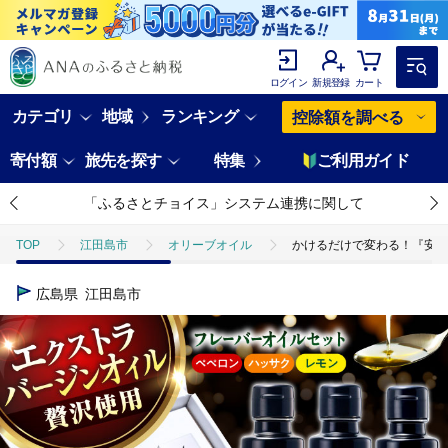
ログイン
新規登録
カート
カテゴリ
地域
ランキング
控除額を調べる
寄付額
旅先を探す
特集
ご利用ガイド
「ふるさとチョイス」システム連携に関して
TOP
江田島市
オリーブオイル
かけるだけで変わる！『安芸の
広島県
江田島市