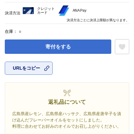
クレジット
ANA Pay
カード
決済方法
決済方法ごとに決済上限額が異なります。
在庫：
○
寄付をする
URLをコピー
お気に入
返礼品について
広島県産レモン、広島県産ハッサク、広島県産唐辛子を漬
け込んだフレーバーオイルをセットにしました。
料理に合わせてお好みのオイルでお召し上がりください。