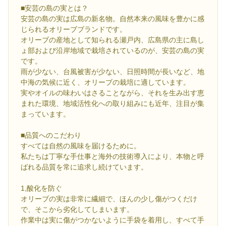
■安芸の島の実とは？
安芸の島の実は広島の新名物。自然本来の風味を豊かに感
じられるオリーブブランドです。
オリーブの産地として知られる瀬戸内、広島県の主に島し
ょ部および沿岸地域で栽培されているのが、安芸の島の実
です。
雨が少ない、台風被害が少ない、日照時間が長いなど、地
中海の気候に近く、オリーブの栽培に適しています。
実やオイルの味わいはさることながら、それを生み出す恵
まれた環境、地域活性化への取り組みにも近年、注目が集
まっています。
■品質へのこだわり
すべては自然の風味を届けるために。
私たちは丁寧な手仕事と海外の技術導入により、本物と呼
ばれる品質を常に追求し続けています。
1,酸化を防ぐ
オリーブの実は非常に繊細で、ほんの少し傷がつくだけ
で、そこから劣化してしまいます。
作業中は実に傷がつかないように手袋を着用し、すべて手