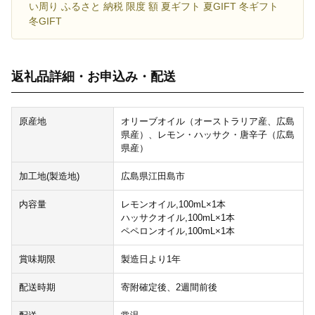
い周り ふるさと 納税 限度 額 夏ギフト 夏GIFT 冬ギフト
冬GIFT
返礼品詳細・お申込み・配送
原産地
オリーブオイル（オーストラリア産、広島
県産）、レモン・ハッサク・唐辛子（広島
県産）
加工地(製造地)
広島県江田島市
内容量
レモンオイル,100mL×1本
ハッサクオイル,100mL×1本
ペペロンオイル,100mL×1本
賞味期限
製造日より1年
配送時期
寄附確定後、2週間前後