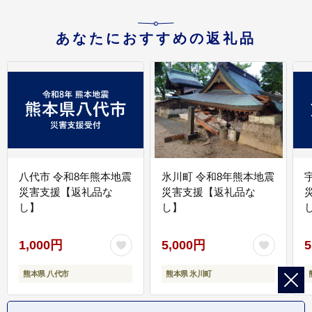
あなたにおすすめの返礼品
八代市 令和8年熊本地震
氷川町 令和8年熊本地震
災害支援【返礼品な
災害支援【返礼品な
し】
し】
し
1,000円
5,000円
5
熊本県 八代市
熊本県 氷川町