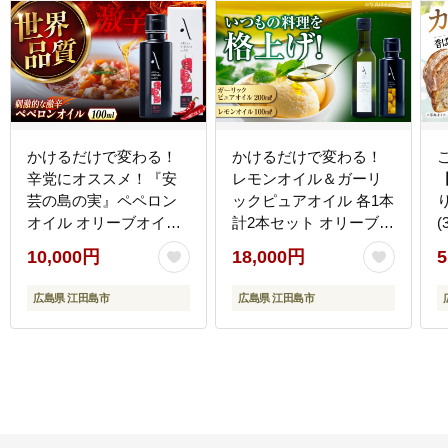
かけるだけで変わる！
かけるだけで変わる！
辛党にオススメ！『安
レモンオイル＆ガーリ
芸の島の実』ペペロン
ックピュアオイル 各1本
オイル オリーブオイル
計2本セット オリーブオ
(
【激辛】 100mL 調味料
イル 調味料 油 江田島
10,000円
18,000円
5
油 江田島市/リベラグル
市/リベラグループ株式
ープ株式会社 [XAJ006]
会社 [XAJ090] オリーブ
s
広島県 江田島市
広島県 江田島市
オリーブオイル
オイル