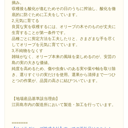
摘み。
収穫後も酸化が進むためその日のうちに搾油し、酸化を徹
底的に防ぐために工夫をしています。
2,元気に育てる
良質な実を収穫するには、オリーブの木そのものが丈夫に
生育することが第一条件です。
品種ごとに剪定方法を工夫したりと、さまざまな手を尽く
してオリーブを元気に育てています。
3,不純物をなくす
雑味がなく、オリーブ本来の風味を楽しめるのが、安芸の
島の実の大きな価値。
純度を高めるため、傷や虫食いのある実や葉や軸を取り除
き、選りすぐりの実だけを使用。選果から清掃まで一つひ
とつの作業が、品質の高さに結びついています。
【地場産品基準該当理由】
江田島市内の製造所において製造・加工を行っています。
=======