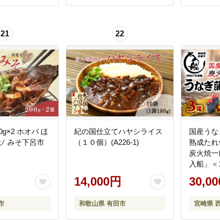
21
22
ホオバ ほ
紀の国仕立てハヤシライス
国産うな
ソ みそ下呂市
（１０個）(A226-1)
熟成たれ
炭火焼一
入船」＜1
14,000円
30,0
市
和歌山県 有田市
宮崎県 