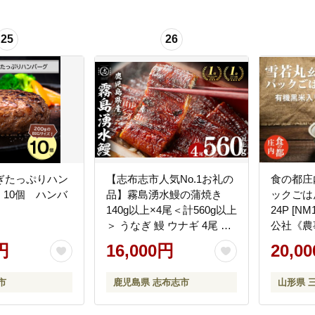
25
26
ぎたっぷりハン
【志布志市人気No.1お礼の
食の都庄
ｇ 10個 ハンバ
品】霧島湧水鰻の蒲焼き
ックごは
140g以上×4尾＜計560g以上
24P [N
＞ うなぎ 鰻 ウナギ 4尾 国
公社《農
産 九州産 蒲焼き かばやき
協同ファ
円
16,000円
20,0
冷凍 うな重 ひつまぶし タ
レ 山椒 ランキング 人気
市
鹿児島県 志布志市
山形県 
a6-078