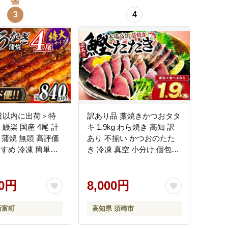
3
4
日以内に出荷＞特
訳あり品 藁焼きかつおタタ
 鰻楽 国産 4尾 計
キ 1.9kg わら焼き 高知 訳
上 蒲焼 無頭 高評価
あり 不揃い かつおのたた
すすめ 冷凍 簡単調
き 冷凍 真空 小分け 個包装
 鰻 魚介 贈答品 ギ
おつまみ おかず 惣菜 晩ご
り物 スピード便
はん 加工品 カツオ 鰹 刺身
40-3d】
00円
魚 高知県 須崎市
8,000円
新富町
高知県 須崎市