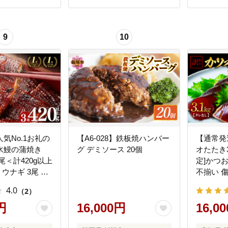
9
10
気No.1お礼の
【A6-028】鉄板焼ハンバー
【通常発
水鰻の蒲焼き
グ デミソース 20個
オたたき3
3尾＜計420g以上
定]かつお 
 ウナギ 3尾 国
不揃い 傷
蒲焼き かばやき
気 ランキング
4.0
（2）
 ひつまぶし タ
つおのた
ンキング 人気
円
16,000円
16,0