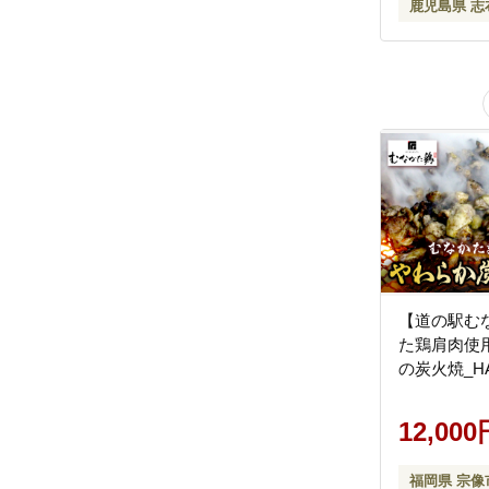
鹿児島県 志
【道の駅む
た鶏肩肉使用
の炭火焼_HA
12,000
福岡県 宗像