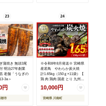
23
24
ぎ蒲焼き 無頭3尾
※令和8年8月発送※ 宮崎県
付 明治27年創業
産若鳥 やわらか炭火焼
筋 老舗「うなぎの
計1.65kg（150ｇ×11袋）【
3-3a＞
鶏 肉 鶏肉 国産 とり 九州産
鳥 宮崎県産 小分け 炭火焼
00円
10,000円
き 】 [C00901r808]
西都市
宮崎県 川南町