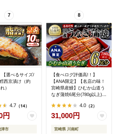
7
8
45 【選べるサイズ/
【食べログ評価高!！】
鱈西京漬け（約
【ANA限定】【名店の味！
切れ）
宮崎県産鰻】ひむか山道う
なぎ蒲焼6尾分(780g以上)
【 国産 うなぎ ウナギ 鰻 】
4.7
4.0
（14）
（2）
[B08413]
00円
31,000円
焼津市
宮崎県 川南町