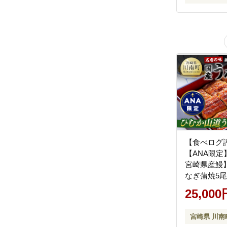
【食べログ
【ANA限
宮崎県産鰻
なぎ蒲焼5尾分
【 国産 う
25,000
[B08412]
宮崎県 川南