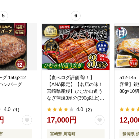
5
6
 150g×12
【食べログ評価高!！】
a12-1
個 淡路島 ハンバーグ
【ANA限定】【名店の味！
容量】銀
宮崎県産鰻】ひむか山道う
80g×10
なぎ蒲焼3尾分(390g以上)
【 国産 うなぎ ウナギ 鰻 】
4.0
4.0
（1）
（2）
[B08411]
円
17,000円
12,0
市
宮崎県 川南町
静岡県 