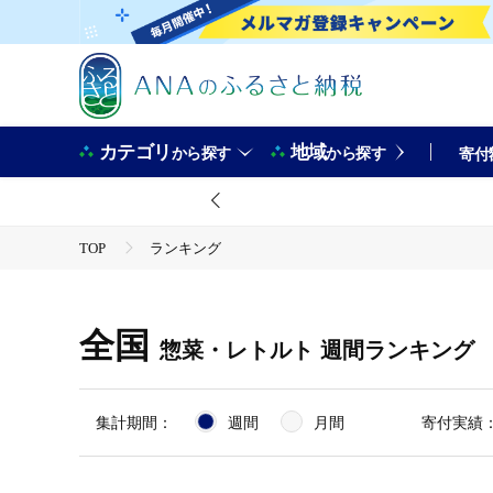
カテゴリ
地域
から探す
から探す
寄付
TOP
ランキング
全国
惣菜・レトルト
週間ランキング
集計期間：
週間
月間
寄付実績