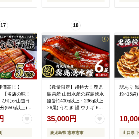
17
18
評価高!！】
【数量限定】超特大！鹿児
訳あり 黒
定】【名店の味！
島県産 山田水産の霧島湧水
粒×15袋)
】ひむか山道う
鰻(計1400g以上・236g以上
(650g以上)
×6尾) うなぎ 鰻 ウナギ 6尾
なぎ ウナギ 鰻】
国産 九州産 蒲焼き かばや
円
35,000円
10,0
き 冷凍 うな重 ひつまぶし
タレ 山椒 ランキング 人気
町
鹿児島県 志布志市
山口県 
c5-039-yy