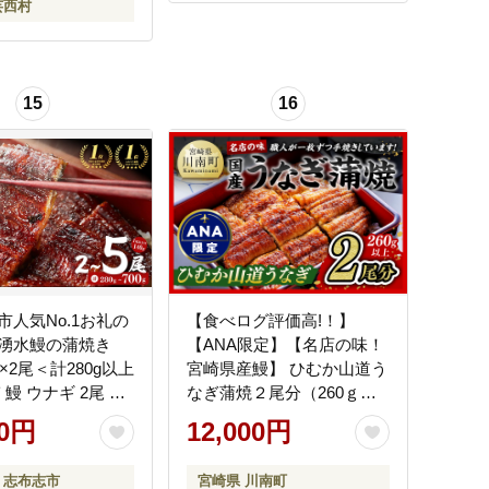
芸西村
15
16
市人気No.1お礼の
【食べログ評価高!！】
湧水鰻の蒲焼き
【ANA限定】【名店の味！
上×2尾＜計280g以上
宮崎県産鰻】 ひむか山道う
 鰻 ウナギ 2尾 国
なぎ蒲焼２尾分（260ｇ以
産 蒲焼き かばやき
上） 【 国産 うなぎ ウナギ
00円
12,000円
な重 ひつまぶし タ
鰻 】 [B08410]
ランキング 人気
 志布志市
宮崎県 川南町
y