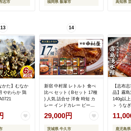
布志市
福岡県 飯塚市
高知県 
13
14
なかた】むなか
新宿 中村屋 レトルト 食べ
【志布志
 やわらか 鶏
比べ セット ( Bセット 17種
品】霧島
0721
) 人気 詰合せ 洋食 時短 カ
140g以
レー インドカレー ビーフ
＞ うなぎ
カレー 欧風カレー 数量限
産 九州
円
29,000円
11,0
定 贈答品 保存用 ストック
冷凍 う
用 非常用 老舗 レンチン レ
レ 山椒 
市
茨城県 牛久市
鹿児島県
ンジ
a1-157-y