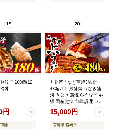
19
20
豚餃子 180個(12
九州産うなぎ蒲焼3尾 計
 冷凍
480g以上 鰻蒲焼 うなぎ蒲
焼 うなぎ 蒲焼 冬うなぎ 冬
鰻 国産 惣菜 簡単調理 レン
ジ 湯煎 ボイル 小分け パッ
00円
15,000円
ク 冷凍 人気 おすすめ 鰻楽
下関市
宮崎県 宮崎市