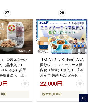
27
28
内 雪若丸玄米パ
【ANA's Sky Kitchen】ANA
ん（黒米入り）
国際線エコノミークラス機
M1-007(みかわ振興
内食（和食）6個入り | 冷凍
事組合法人 庄内
おかず 惣菜 時短 保存食 お
ーム》)]
取り寄せ グルメ 栃木県 真
00円
22,000円
岡市 送料無料
三川町
栃木県 真岡市