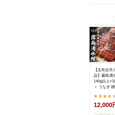
【志布志市人
品】霧島湧
140g以上×
＞ うなぎ 鰻
産 九州産 
冷凍 うな重
レ 山椒 ラ
12,000
a2-133