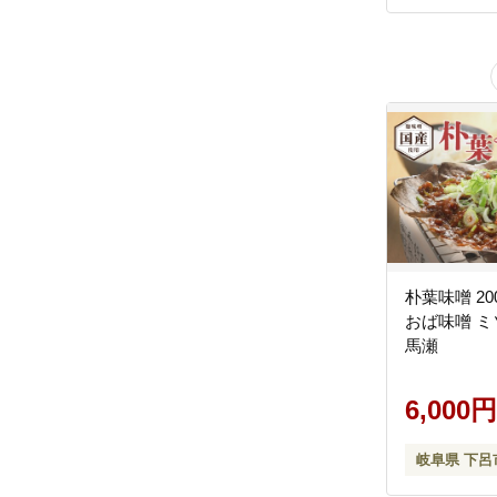
朴葉味噌 200g×2 
おば味噌 ミ
馬瀬
6,000円
岐阜県 下呂