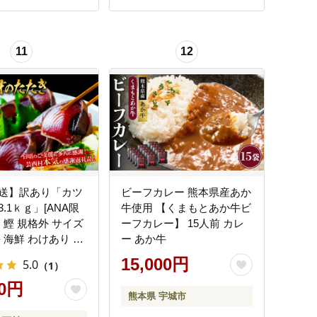
11
12
送】訳あり「カツ
ビーフカレー 熊本県産あか
.1ｋｇ」[ANA限
牛使用 【くまもとあか牛ビ
鰹 規格外 サイズ
ーフカレー】 15人前 カレ
 海鮮 わけあり 人
ー あか牛
 本場 高知 か
15,000円
5.0
（1）
たき
00円
熊本県 宇城市