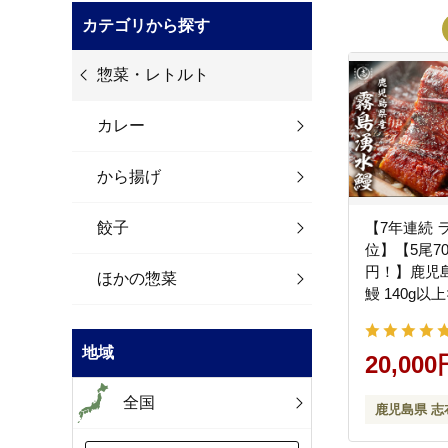
カテゴリから探す
惣菜・レトルト
カレー
から揚げ
餃子
【7年連続 
位】【5尾700
円！】鹿児
ほかの惣菜
鰻 140g以
き ウナギ う
産 かばやき
地域
つまぶし タ
20,000
ング 人気 b0-
全国
鹿児島県 志