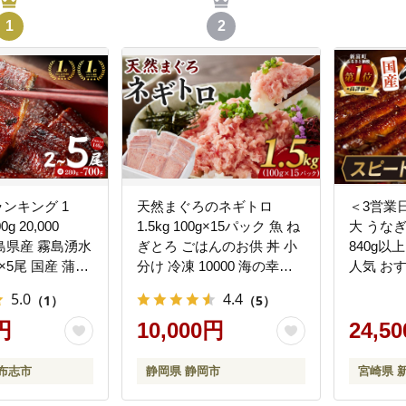
1
2
ランキング 1
天然まぐろのネギトロ
＜3営業
g 20,000
1.5kg 100g×15パック 魚 ね
大 うなぎ
島県産 霧島湧水
ぎとろ ごはんのお供 丼 小
840g以
上×5尾 国産 蒲焼
分け 冷凍 10000 海の幸
人気 お
なぎ 5尾 九州
◆
理 個包装
5.0
4.4
（1）
（5）
 冷凍 うな重 ひ
フト 贈
レ 山椒 ランキ
円
10,000円
【C388-8
24,5
219-yy
布志市
静岡県 静岡市
宮崎県 