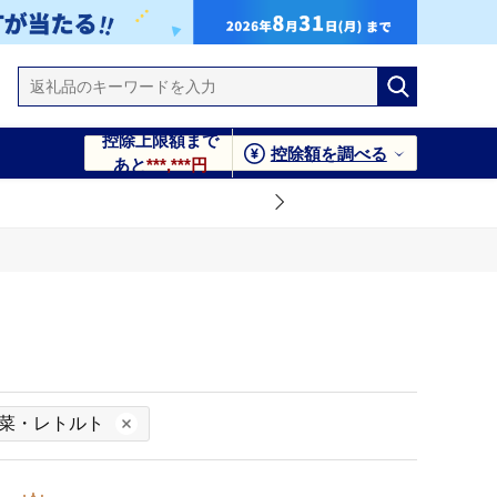
控除上限額まで
控除額を調べる
あと
***,***円
菜・レトルト