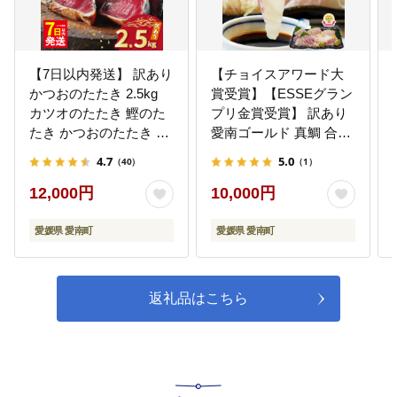
【7日以内発送】 訳あり
【チョイスアワード大
かつおのたたき 2.5kg
賞受賞】【ESSEグラン
カツオのたたき 鰹のた
プリ金賞受賞】 訳あり
たき かつおのたたき 訳
愛南ゴールド 真鯛 合計
あり
約 500g 刺身用柵 ＋ 鯛
4.7
5.0
（40）
（1）
カマ 塩 オリーブオイル
ソース 付き タイ 河内晩
12,000円
10,000円
柑 みかん 柑橘 不揃い
小分け 真空パック 鯛 新
愛媛県 愛南町
愛媛県 愛南町
鮮 海鮮 魚介 鮮魚 養殖
カマ 皮引き 柵 柑橘
10000円 刺身 刺し身 さ
返礼品はこちら
しみ