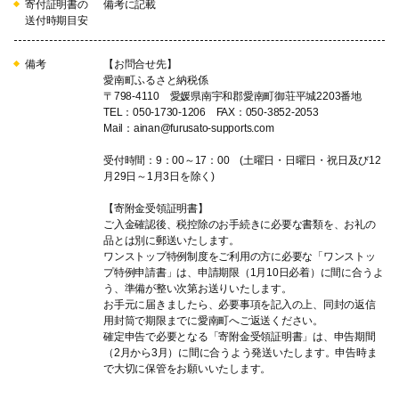
寄付証明書の
備考に記載
送付時期目安
備考
【お問合せ先】
愛南町ふるさと納税係
〒798-4110 愛媛県南宇和郡愛南町御荘平城2203番地
TEL：050-1730-1206 FAX：050-3852-2053
Mail：ainan@furusato-supports.com
受付時間：9：00～17：00 (土曜日・日曜日・祝日及び12
月29日～1月3日を除く)
【寄附金受領証明書】
ご入金確認後、税控除のお手続きに必要な書類を、お礼の
品とは別に郵送いたします。
ワンストップ特例制度をご利用の方に必要な「ワンストッ
プ特例申請書」は、申請期限（1月10日必着）に間に合うよ
う、準備が整い次第お送りいたします。
お手元に届きましたら、必要事項を記入の上、同封の返信
用封筒で期限までに愛南町へご返送ください。
確定申告で必要となる「寄附金受領証明書」は、申告期間
（2月から3月）に間に合うよう発送いたします。申告時ま
で大切に保管をお願いいたします。