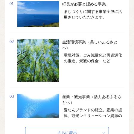
01
町長が必要と認める事業
まちづくりに関する事業全般に活
用させていただきます。
02
生活環境事業（美しいふるさと
へ）
環境対策、ごみ減量化と再資源化
の推進、景観の保全 など
03
産業・観光事業（活力あるふるさ
とへ）
愛なんブランドの確立、産業の振
興、観光レクリェーション資源の
活用、雇用(起業)の促進 など
さらに表示