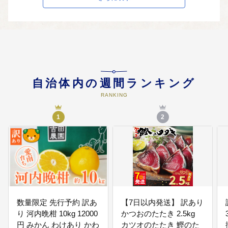
04
人権・教育・文化事業（豊かな文
化を育むふるさとへ）
教育環境の整備充実、生涯学習の
振興、スポーツの振興、文化の継
承 など
自治体内の週間ランキング
RANKING
1
2
05
健康・福祉事業（優しさあふれる
ふるさとへ）
子育て安心事業の推進、高齢者の
生きがいのある生活への支援、障
害者の自立生活の支援 など
数量限定 先行予約 訳あ
【7日以内発送】 訳あり
り 河内晩柑 10kg 12000
かつおのたたき 2.5kg
06
生活基盤事業（安心して暮らせる
円 みかん わけあり かわ
カツオのたたき 鰹のた
ふるさとへ）