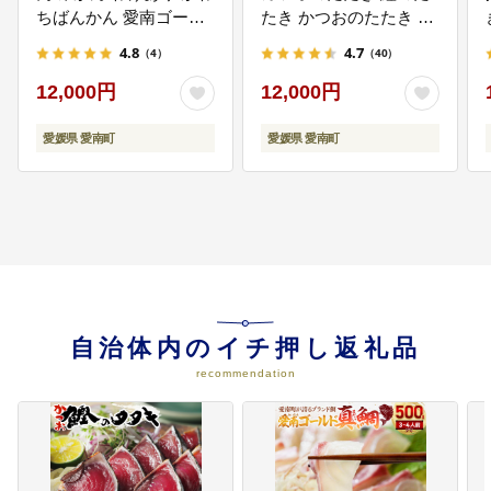
ちばんかん 愛南ゴール
たき かつおのたたき 訳
自主防災体制の確立、防災対策の
ド あいなん ゴールド 夏
あり
推進、安定的な水資源の確保 な
4.8
4.7
（4）
（40）
文旦 和製 グレープフル
ど
ーツ 家庭用 産地直送 国
12,000円
12,000円
産 農家直送 期間限定 数
量限定 ビタミン 健康 お
愛媛県 愛南町
愛媛県 愛南町
いしい 特産品 ゼリー ジ
ュース アイス 等に 人気
限定 さわやか 甘い フル
ーツ 果物 柑橘 mikan 蜜
柑 ミカン 規格外 吉田農
園 愛南町 愛媛県
自治体内のイチ押し返礼品
recommendation