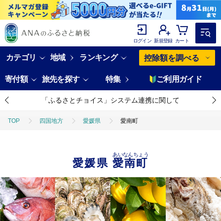
ログイン
新規登録
カート
カテゴリ
地域
ランキング
控除額を調べる
寄付額
旅先を探す
特集
ご利用ガイド
「ふるさとチョイス」システム連携に関して
TOP
四国地方
愛媛県
愛南町
あいなんちょう
愛媛県
愛南町