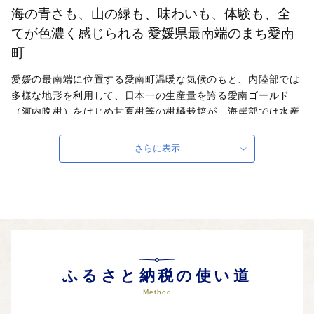
海の青さも、山の緑も、味わいも、体験も、全
てが色濃く感じられる 愛媛県最南端のまち愛南
町
愛媛の最南端に位置する愛南町温暖な気候のもと、内陸部では
多様な地形を利用して、日本一の生産量を誇る愛南ゴールド
（河内晩柑）をはじめ甘夏柑等の柑橘栽培が、海岸部では水産
資源を活用した漁業及び魚類養殖が盛んです！澄んだ空気と自
然が織り成す「恵み」その恵みを一杯に受けた愛南町の自慢の
さらに表示
逸品が貴方をお待ちしております！
自治体ホームページは
こちら
（外部サイト）
外部サイトへ遷移します。
個人情報の保護は遷移先サイトの方針に従います。
ふるさと納税の使い道
Method