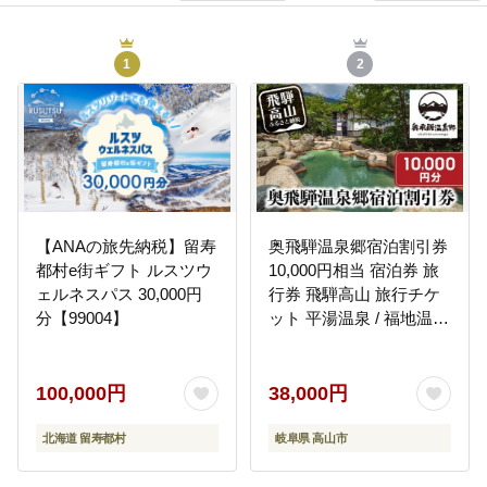
1
2
【ANAの旅先納税】留寿
奥飛騨温泉郷宿泊割引券
都村e街ギフト ルスツウ
10,000円相当 宿泊券 旅
ェルネスパス 30,000円
行券 飛騨高山 旅行チケ
分【99004】
ット 平湯温泉 / 福地温泉
/ 新平湯温泉 / 栃尾温泉 /
新穂高温泉 GB004
100,000円
38,000円
北海道 留寿都村
岐阜県 高山市