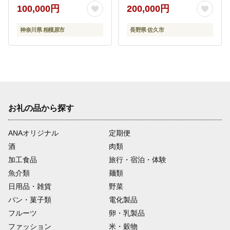
（60,000円分）【 キャ
100,000円
200,000円
ンプ グランピング アウ
トドア 体験・チケット
神奈川県 相模原市
長野県 佐久市
旅行 宿泊 長野県 佐久市
】
お礼の品から探す
ANAオリジナル
定期便
酒
肉類
加工食品
旅行・宿泊・体験
魚介類
麺類
日用品・雑貨
野菜
パン・菓子類
電化製品
フルーツ
卵・乳製品
ファッション
米・穀物