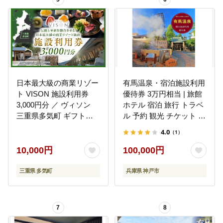
日本最大級の商業リゾー
有馬温泉・宿泊施設利用
ト VISON 施設利用券
優待券 3万円相当 | 旅館
3,000円分 ／ ヴィソン
ホテル 宿泊 旅行 トラベ
三重県多気町 ギフト券
ル 予約 観光 チケット 兵
ギフト 贈答 宿泊券 補助
庫 神戸 国内旅行 関西 近
4.0
（1）
券ホテル 補助券 ホテル
畿 人気 おすすめ
温泉 宿泊 食事 薬草湯 マ
10,000円
100,000円
ルシェ 農産物 お伊勢参
り ペット キャンピング
三重県 多気町
兵庫県 神戸市
カー アート アウトドア
体験 観光 旅行 子連れ 金
券 リゾート感謝券 BBQ
7
8
伊勢 近畿 東海 国内 三重