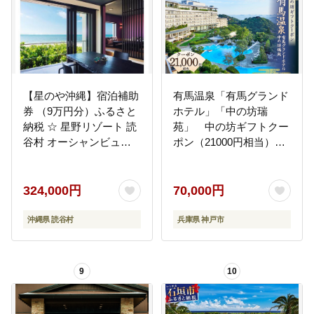
県 多気町 VT-01
【星のや沖縄】宿泊補助
有馬温泉「有馬グランド
券 （9万円分）ふるさと
ホテル」「中の坊瑞
納税 ☆ 星野リゾート 読
苑」 中の坊ギフトクー
谷村 オーシャンビュー
ポン（21000円相当）│
ハイクラス オーシャン
ありま 旅行券 トラベル
ビュー 東シナ海 サンセ
旅行チケット 温泉宿 観
ットクルーズ オーシャ
光 宿泊 体験 旅館 兵庫県
324,000円
70,000円
ンフロント 青い海
記念日
沖縄県 読谷村
兵庫県 神戸市
9
10