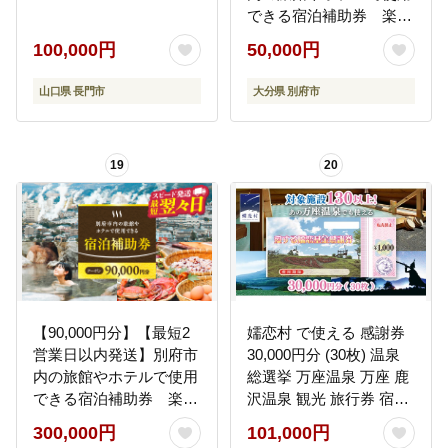
できる宿泊補助券 楽し
い旅の思い出を！ 宿泊
100,000円
50,000円
券 大分県 別府市 3000円
15000円 3万円 9万円 15
山口県 長門市
大分県 別府市
万円 30万円 ホテル 旅館
温泉 旅行 観光 トラベル
宿泊補助券 チケット ク
19
20
ーポン 宿泊 お泊り 別府
温泉 別府観光 地獄めぐ
り 旅 おすすめ 人気 体験
型 節約_B030-003
【90,000円分】【最短2
嬬恋村 で使える 感謝券
営業日以内発送】別府市
30,000円分 (30枚) 温泉
内の旅館やホテルで使用
総選挙 万座温泉 万座 鹿
できる宿泊補助券 楽し
沢温泉 観光 旅行券 宿泊
い旅の思い出を！ 宿泊
券 宿泊補助券 旅行 温泉
300,000円
101,000円
券 大分県 別府市 3000円
スキー ペンション ホテ