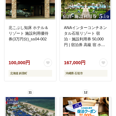
北こぶし知床 ホテル＆
ANAインターコンチネン
リゾート 施設利用優待
タル石垣リゾート 宿
券(3万円分)_ss04-002
泊・施設利用券 50,000
円 | 宿泊券 高級 宿 ホテ
ル ふるさと 旅行 宿泊 チ
ケット クーポン 沖縄県
沖縄 石垣 石垣島 石垣市
100,000円
167,000円
ふるさと納税
北海道 斜里町
沖縄県 石垣市
11
12