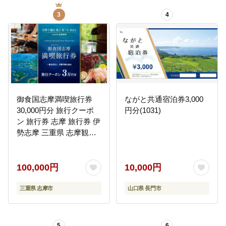
3
4
御食国志摩満喫旅行券
ながと共通宿泊券3,000
30,000円分 旅行クーポ
円分(1031)
ン 旅行券 志摩 旅行券 伊
勢志摩 三重県 志摩観光
観光 宿泊 体験 旅行 伊勢
志摩 チケット 金券 いせ
しま かんこう りょこう
100,000円
10,000円
飲食 食 食べる 泊まる 遊
ぶ 10万円 100000円 十万
三重県 志摩市
山口県 長門市
円
5
6