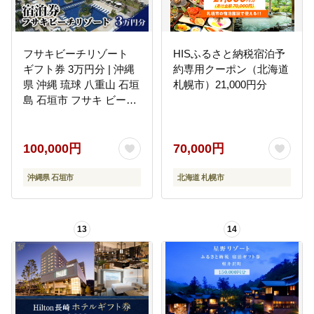
フサキビーチリゾート
HISふるさと納税宿泊予
ギフト券 3万円分 | 沖縄
約専用クーポン（北海道
県 沖縄 琉球 八重山 石垣
札幌市）21,000円分
島 石垣市 フサキ ビーチ
リゾート 宿泊券 国内旅
行 リゾート ホテル 旅 旅
行 宿泊補助券 観光 観光
100,000円
70,000円
地応援 チケット FR-001
沖縄県 石垣市
北海道 札幌市
13
14