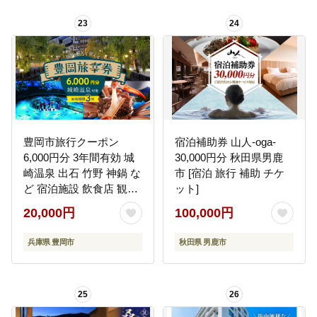
23
24
豊岡市旅行クーポン
宿泊補助券 山人-oga-
6,000円分 3年間有効 城
30,000円分 秋田県男鹿
崎温泉 出石 竹野 神鍋 な
市 [宿泊 旅行 補助 チケ
ど 宿泊施設 飲食店 観光
ット]
施設 250施設以上で使え
20,000円
100,000円
る旅行券 「豊岡旅幸
券」 旅行 宿泊 旅 トラベ
兵庫県 豊岡市
秋田県 男鹿市
ルの チケット
25
26