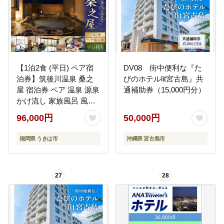
【1泊2食 (平日) ペア宿
DV08 街中便利な『た
泊券】筑後川温泉 桑之
びのホテルlit宮古島』共
屋 宿泊券 ペア 温泉 源泉
通補助券（15,000円分）
かけ流し 家族風呂 風呂
入浴 宿泊 予約制 旅行 体
96,000円
50,000円
験 チケット 九州 福岡県
福岡 ふくおか うきは市
福岡県 うきは市
沖縄県 宮古島市
27
28