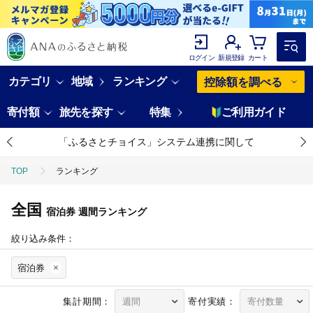
ログイン
新規登録
カート
カテゴリ
地域
ランキング
控除額を調べる
寄付額
旅先を探す
特集
ご利用ガイド
「ふるさとチョイス」システム連携に関して
TOP
ランキング
全国
宿泊券
週間ランキング
絞り込み条件：
宿泊券
集計期間：
寄付実績：