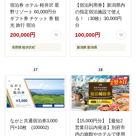
宿泊券 ホテル 軽井沢 星
【宿泊利用券】新潟県内
野リゾート 60,000円分
の指定宿泊施設で使え
ギフト券 チケット 券 観
る！ （30枚）30,000円
光 旅行 宿泊
分
200,000円
100,000円
長野県 軽井沢町
新潟県 新潟県
17
18
ながと共通宿泊券3,000
【15,000円分】【最短2
円×10枚 (100002)
営業日以内発送】別府市
内の旅館やホテルで使用