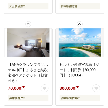
15000円 3万円 9万円 15
ル 旅館 トラベル 父の日
大分県 別府市
群馬県 嬬恋村
万円 30万円 ホテル 旅館
母の日 敬老の日 浅間高
温泉 旅行 観光 トラベル
原 鹿沢 バラギ 北軽井沢
宿泊補助券 チケット ク
エリア 関東 30000円 ク
21
22
ーポン 宿泊 お泊り 別府
ーポン チケット 国内旅
温泉 別府観光 地獄めぐ
行 お泊り 日帰り 観光地
り 旅 おすすめ 人気 体験
応援 [AO007tu]
型 節約_B030-005
【ANAクラウンプラザホ
ヒルトン沖縄宮古島リゾ
テル神戸】ふるさと納税
ートご利用券【90,000
宿泊ペアチケット（朝食
円】（JQ004）
付き）
70,000円
300,000円
兵庫県 神戸市
沖縄県 宮古島市