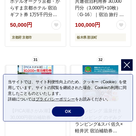
ホテルオークラ京都・か
共通宿泊利用券 30,000
らすま京都ホテル 宿泊
円分（3,000円×10枚）
ギフト券 1万5千円分
〔G-16〕｜宿泊 旅行 チ
（ホテルの宿泊、レスト
ケット 宿泊券 温泉 露天
50,000円
100,000円
ラン等で使用可）［ 京
風呂 旅行券 ホテル 観光
都 ヨーロピアンテイス
国内旅行 那須 栃木県 那
京都府 京都市
栃木県 那須町
ト クラシック 東山の眺
須町
望 ホテル 宿泊 ギフト券
割引券 割引 チケット 宿
31
32
泊券 人気 おすすめ ホテ
ル 宿泊 旅行 観光 グルメ
ふるさと納税 ］
当サイトでは、サイト利便性向上のため、クッキー（Cookie）を使
用しています。サイトの閲覧を継続された場合、Cookieの利用に同
意したことものといたします。
詳細については
プライバシーポリシー
をお読みください。
【PICA湖さがみ湖】
グランピング 温泉付き
OK
30,000円宿泊補助券
グランピング のぞみグ
ランピング&スパ 佐久×
軽井沢 宿泊補助券