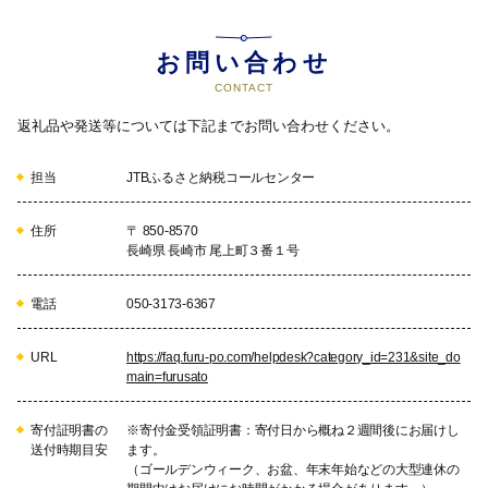
お問い合わせ
CONTACT
返礼品や発送等については下記までお問い合わせください。
担当
JTBふるさと納税コールセンター
住所
〒 850-8570
長崎県 長崎市 尾上町３番１号
電話
050-3173-6367
URL
https://faq.furu-po.com/helpdesk?category_id=231&site_do
main=furusato
寄付証明書の
※寄付金受領証明書：寄付日から概ね２週間後にお届けし
送付時期目安
ます。
（ゴールデンウィーク、お盆、年末年始などの大型連休の