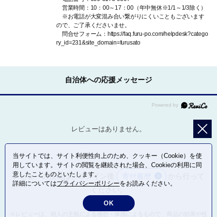
営業時間：10：00～17：00（年中無休※1/1～1/3除く）
※お電話が大変混み合い繋がりにくいこともございます
ので、ご了承くださいませ。
問合せフォーム：https://faq.furu-po.com/helpdesk?catego
ry_id=231&site_domain=furusato
自治体への応援メッセージ
レビューはありません。
当サイトでは、サイト利便性向上のため、クッキー（Cookie）を使
用しています。サイトの閲覧を継続された場合、Cookieの利用に同
意したことものといたします。
レビューの投稿は、ログイン後
寄付履歴
から行って
詳細については
プライバシーポリシー
をお読みください。
ください。
OK
※レビューは、個人の主観による感想・体感によるもので、商品の効果や性