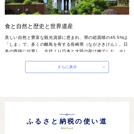
食と自然と歴史と世界遺産
美しい自然と豊富な観光資源に恵まれ、県の総面積の45.5%は
「しま」で、多くの離島を有する長崎県（ながさきけん）。日
本の西端に位置し、古代より日本と大陸の架け橋でした。そし
て、江戸時代には、日本で唯一西洋に開かれた窓として、異国
の文化を受け入れながら、多くの人と交流し栄えてきました。
さらに表示
今でも県内各地には、その交流の歴史を物語る文化財などが数
多く残されています。そんな長崎県には過去から未来へ引き継
いでいくべき二つの世界文化遺産があります。食と情緒と遺産
と夜景、さらには長崎県のあたたかさにふれていただく機会と
なれば幸いです。
自治体ホームページは
こちら
（外部サイト）
外部サイトへ遷移します。
ふるさと納税の使い道
個人情報の保護は遷移先サイトの方針に従います。
Method