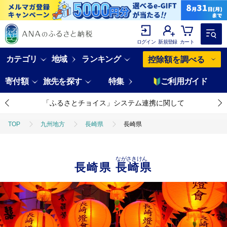
ログイン
新規登録
カート
カテゴリ
地域
ランキング
控除額を調べる
寄付額
旅先を探す
特集
ご利用ガイド
「ふるさとチョイス」システム連携に関して
TOP
九州地方
長崎県
長崎県
ながさきけん
長崎県
長崎県