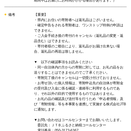
期間中はお届けにお時間がかかる場合があります。）
備考
【重要】
・県内にお住いの寄附者へは返礼品はございません。
・確定申告をされる寄附者は、ワンストップ特例の申請は
できません。
・ご入金手続き後の寄付のキャンセル（返礼品の変更・返
品含む）はできません。
・寄付者様のご都合により、返礼品がお届け出来ない場
合、返礼品の再送は致しません。
▼ 以下の確認事項をお読みください
・同一自治体内の方からの寄附に対しては、お礼の品をお
送りすることはできませんのでご了承ください。
・寄附完了後のキャンセルは一切受け付けておりません。
・お寄せ頂いた個人情報は、寄附申込先の自治体が寄附金
の受付及び入金に係る確認・連絡等に利用するものであ
り、それ以外の目的で使用するものではありません。
・お礼の品の確認及び送付等を行うため「申込者情報」及
び「寄附情報」等を本事業を連携して実施する株式会社JTB
に通知します。
▼お問い合わせはコールセンターまでお願いいたします。
委託先：ＪＴＢふるさと納税コールセンター
電話番号：050-3173-6367