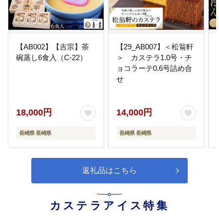
【AB002】【吉宗】茶
【29_AB007】＜松翁軒
碗蒸し6食入（C-22）
＞ カステラ1.0号・チ
ョコラーテ0.6号詰め合
せ
18,000円
14,000円
長崎県 長崎県
長崎県 長崎県
返礼品はこちら
カステラアイス特集