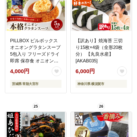
PILLBOX ピルボックス
【訳あり】焼海苔 三切
オニオングラタンスープ
り15枚×4袋（全形20枚
5包入り フリーズドライ
分） 【丸良水産】
即席 保存食 オニオンス
[AKAB035]
ープ 玉ねぎスープ イン
4,000円
6,000円
スタント タマネギ 玉ね
ぎ 常温保存 5000円以内
茨城県 常陸大宮市
神奈川県 横須賀市
5000円以下 【ピルボッ
クスジャパン株式会社】
【ho1638】
25
26