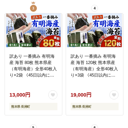
3
4
訳あり 一番摘み 有明海
訳あり 一番摘み 有明海
産 海苔 80枚 熊本県産
産 海苔 120枚 熊本県産
（有明海産）全形40枚入
（有明海産）全形40枚入
り×2袋 《45日以内に出
り×3袋 《45日以内に出
荷予定(土日祝除く)》---
荷予定(土日祝除く)》---
fn_nw1nor02_45d_r7_13
fn_nw1nor03_45d_r7_19
000_80_yp---
000_120mai---
13,000円
19,000円
熊本県 長洲町
熊本県 長洲町
5
6