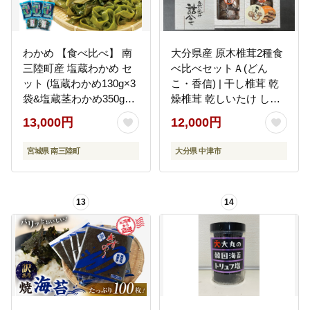
わかめ 【食べ比べ】 南
大分県産 原木椎茸2種食
三陸町産 塩蔵わかめ セ
べ比べセットＡ(どん
ット (塩蔵わかめ130g×3
こ・香信) | 干し椎茸 乾
袋&塩蔵茎わかめ350g×2
燥椎茸 乾しいたけ しい
袋) [南三陸さんさんマル
たけ 九州産 中津市 国産
13,000円
12,000円
シェ 宮城県 南三陸町
送料無料
30ai0029] 海藻 ワカメ 茎
宮城県 南三陸町
大分県 中津市
わかめ 茎ワカメ 詰め合
わせ
13
14