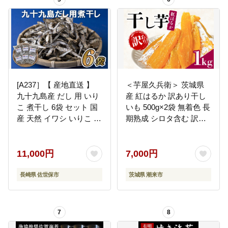
[A237］【 産地直送 】
＜芋屋久兵衛＞ 茨城県
九十九島産 だし 用 いり
産 紅はるか 訳あり干し
こ 煮干し 6袋 セット 国
いも 500g×2袋 無着色 長
産 天然 イワシ いりこ 鰯
期熟成 シロタ含む 訳ア
煮干 出汁 味噌汁 みそ汁
リ品 ほしいも 干し芋 さ
鍋 なべ おつまみ 長崎県
つまいも 天然スイーツ
佐世保市
おやつ そのまま・焼い
11,000円
7,000円
ても美味しい 茨城県 潮
来市 (A15-004)
長崎県 佐世保市
茨城県 潮来市
7
8