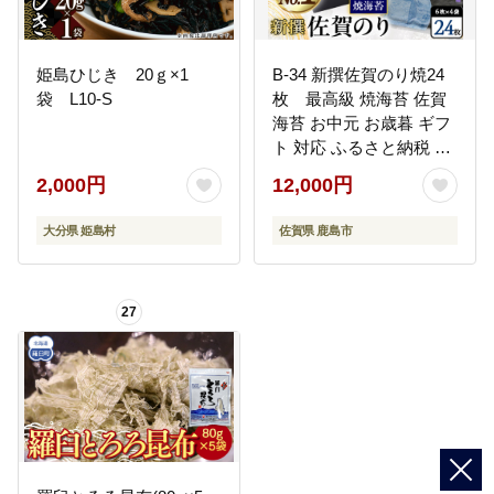
姫島ひじき 20ｇ×1
B-34 新撰佐賀のり焼24
袋 L10-S
枚 最高級 焼海苔 佐賀
海苔 お中元 お歳暮 ギフ
ト 対応 ふるさと納税 佐
賀県 鹿島市
2,000円
12,000円
大分県 姫島村
佐賀県 鹿島市
27