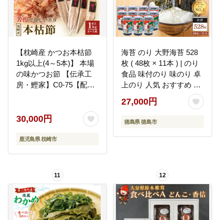
【枕崎産 かつお本枯節
海苔 のり 大野海苔 528
1kg以上(4～5本)】 本場
枚 ( 48枚 × 11本 ) | のり
の味かつお節 【伝承工
食品 味付のり 味のり 卓
房・鰹家】C0-75【配送
上のり 人気 おすすめ 送
不可地域：離島】
料無料 味付け海苔 味付
27,000円
けのり 焼き海苔
30,000円
徳島県 徳島市
鹿児島県 枕崎市
11
12