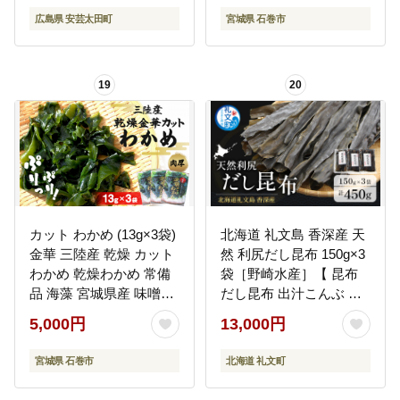
広島県 安芸太田町
宮城県 石巻市
19
20
カット わかめ (13g×3袋)
北海道 礼文島 香深産 天
金華 三陸産 乾燥 カット
然 利尻だし昆布 150g×3
わかめ 乾燥わかめ 常備
袋［野崎水産］【 昆布
品 海藻 宮城県産 味噌汁
だし昆布 出汁こんぶ 天
サラダ
然 利尻昆布 香深産 海藻
5,000円
13,000円
和食 煮物 旨味 】
宮城県 石巻市
北海道 礼文町