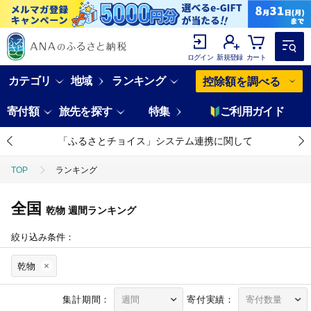
ログイン
新規登録
カート
カテゴリ
地域
ランキング
控除額を調べる
寄付額
旅先を探す
特集
ご利用ガイド
「ふるさとチョイス」システム連携に関して
TOP
ランキング
全国
乾物
週間ランキング
絞り込み条件：
乾物
集計期間：
寄付実績：