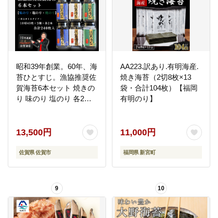
昭和39年創業。60年、海
AA223.訳あり.有明海産.
苔ひとすじ。漁協推奨佐
焼き海苔（2切8枚×13
賀海苔6本セット 焼きの
袋・合計104枚）【福岡
り 味のり 塩のり 各2
有明のり】
本：B135-019
13,500円
11,000円
佐賀県 佐賀市
福岡県 新宮町
9
10