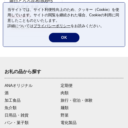
羅臼とろろ昆布(80g×5
袋) 生産者 支援 応援
当サイトでは、サイト利便性向上のため、クッキー（Cookie）を使
用しています。サイトの閲覧を継続された場合、Cookieの利用に同
18,000円
意したことものといたします。
詳細については
プライバシーポリシー
をお読みください。
北海道 羅臼町
OK
お礼の品から探す
ANAオリジナル
定期便
酒
肉類
加工食品
旅行・宿泊・体験
魚介類
麺類
日用品・雑貨
野菜
パン・菓子類
電化製品