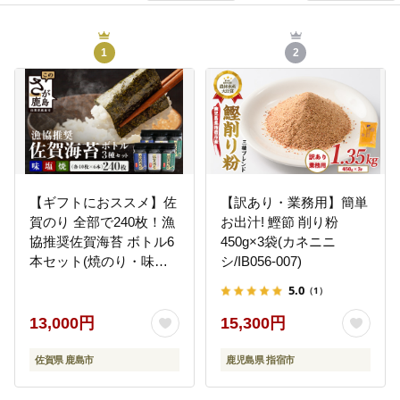
1
2
【ギフトにおススメ】佐
【訳あり・業務用】簡単
賀のり 全部で240枚！漁
お出汁! 鰹節 削り粉
協推奨佐賀海苔 ボトル6
450g×3袋(カネニニ
本セット(焼のり・味の
シ/IB056-007)
り・塩のり)【卓上ボト
5.0
（1）
ルタイプ】 B-572
13,000円
15,300円
佐賀県 鹿島市
鹿児島県 指宿市