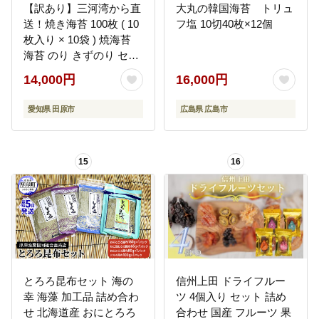
【訳あり】三河湾から直
大丸の韓国海苔 トリュ
送！焼き海苔 100枚 ( 10
フ塩 10切40枚×12個
枚入り × 10袋 ) 焼海苔
海苔 のり きずのり セッ
ト
14,000円
16,000円
愛知県 田原市
広島県 広島市
15
16
とろろ昆布セット 海の
信州上田 ドライフルー
幸 海藻 加工品 詰め合わ
ツ 4個入り セット 詰め
せ 北海道産 おにとろろ
合わせ 国産 フルーツ 果