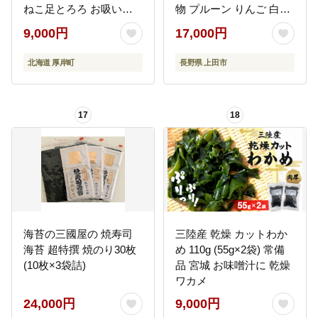
ねこ足とろろ お吸い物
物 プルーン りんご 白桃
味噌汁 うどん 汁物 おに
あんず お菓子 おやつ 無
9,000円
17,000円
ぎり
添加 食品添加物不使用
加工食品 食べ比べ 長野
北海道 厚岸町
長野県 上田市
信州
17
18
海苔の三國屋の 焼寿司
三陸産 乾燥 カットわか
海苔 超特撰 焼のり30枚
め 110g (55g×2袋) 常備
(10枚×3袋詰)
品 宮城 お味噌汁に 乾燥
ワカメ
24,000円
9,000円