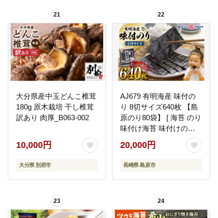
21
22
大分県産中玉どんこ椎茸
AJ679 有明海産 味付の
180g 原木栽培 干し椎茸
り 8切サイズ640枚 【島
訳あり 肉厚_B063-002
原のり80袋】 [ 海苔 のり
味付け海苔 味付けのり
塩のり 焼き海苔 味海苔
10,000円
20,000円
塩海苔 おにぎり 個包装
有明海 国産 株式会社丸
大分県 別府市
長崎県 島原市
政水産 長崎県 島原市 ]
23
24