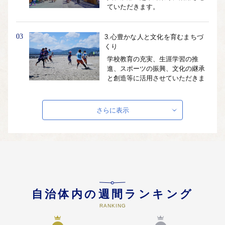
ていただきます。
03
3.心豊かな人と文化を育むまちづ
くり
学校教育の充実、生涯学習の推
進、スポーツの振興、文化の継承
と創造等に活用させていただきま
す。
さらに表示
04
4.健康で楽しく暮らせるまちづく
り
健康づくりの推進、高齢者・障が
い者福祉の推進、子育て支援の充
実等に活用させていただきます。
05
5.安全・安心なまちづくり
自治体内の週間ランキング
生活環境の整備、資源循環型社会
RANKING
の形成、消防・防災の充実等に活
用させていただきます。