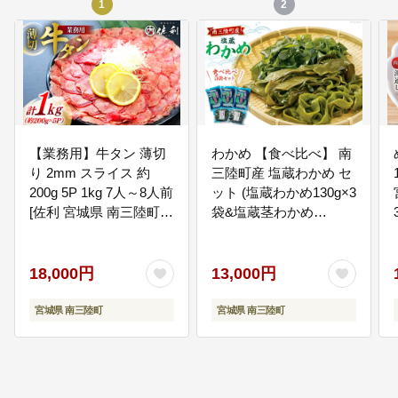
1
2
06
6.協働のまちづくりと持続可能な
行財政運営
協働のまちづくりの推進、交流・
人権文化の推進等に活用させてい
ただきます。
【業務用】牛タン 薄切
わかめ 【食べ比べ】 南
り 2mm スライス 約
三陸町産 塩蔵わかめ セ
200g 5P 1kg 7人～8人前
ット (塩蔵わかめ130g×3
[佐利 宮城県 南三陸町
袋&塩蔵茎わかめ
30ag0019] 肉 精肉 牛た
350g×2袋) [南三陸さん
ん タン たん 焼肉 冷凍
さんマルシェ 宮城県 南
小分け
三陸町 30ai0029] 海藻
18,000円
13,000円
ワカメ 茎わかめ 茎ワカ
メ 詰め合わせ
宮城県 南三陸町
宮城県 南三陸町