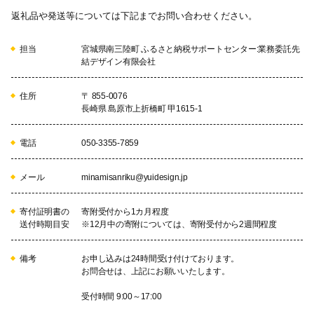
返礼品や発送等については下記までお問い合わせください。
担当
宮城県南三陸町 ふるさと納税サポートセンター:業務委託先
結デザイン有限会社
住所
〒 855-0076
長崎県 島原市上折橋町 甲1615-1
電話
050-3355-7859
メール
minamisanriku@yuidesign.jp
寄付証明書の
寄附受付から1カ月程度
送付時期目安
※12月中の寄附については、寄附受付から2週間程度
備考
お申し込みは24時間受け付けております。
お問合せは、上記にお願いいたします。
受付時間 9:00～17:00