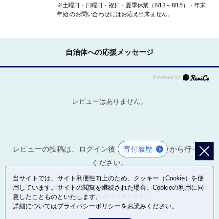
※土曜日・日曜日・祝日・夏季休業（8/13～8/15）・年末
年始 のお問い合わせにはお応え出来ません。
自治体への応援メッセージ
レビューはありません。
レビューの投稿は、ログイン後
寄付履歴
から行って
ください。
当サイトでは、サイト利便性向上のため、クッキー（Cookie）を使
用しています。サイトの閲覧を継続された場合、Cookieの利用に同
※レビューは、個人の主観による感想・体感によるもので、商品の効果や性
能を保証するものではありません。
意したことものといたします。
詳細については
プライバシーポリシー
をお読みください。