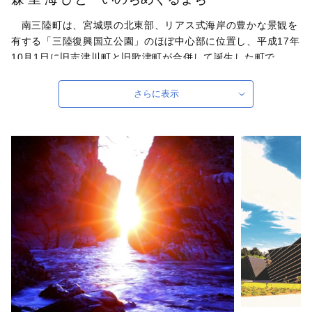
南三陸町は、宮城県の北東部、リアス式海岸の豊かな景観を
有する「三陸復興国立公園」のほぼ中心部に位置し、平成17年
10月1日に旧志津川町と旧歌津町が合併して誕生した町で
す。 養殖業が盛んでカキやホタテ、銀鮭にあっては養殖日本
発祥の地としても有名です。その他、アワビを食べて育つタコ
さらに表示
は「西の明石、東の志津川」と呼ばれるほど絶品です。 生ま
れ育ったかけがえのない「故郷」として、また、ご縁があって
当町に関心を寄せていただいた方には「第二の故郷」として、
多くの皆さまに南三陸町のまちづくりに参加していただきたい
と思いますので、ご支援とご協力をお願いいたします。
自治体ホームページは
こちら
（外部サイト）
外部サイトへ遷移します。
個人情報の保護は遷移先サイトの方針に従います。