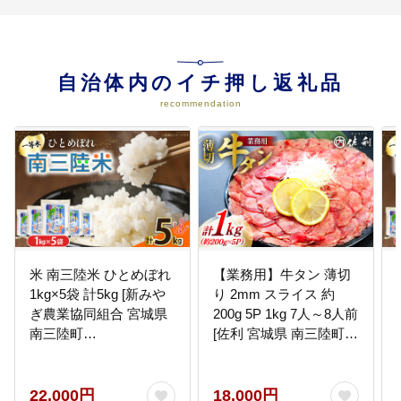
自治体内のイチ押し返礼品
recommendation
米 南三陸米 ひとめぼれ
【業務用】牛タン 薄切
1kg×5袋 計5kg [新みや
り 2mm スライス 約
ぎ農業協同組合 宮城県
200g 5P 1kg 7人～8人前
南三陸町
[佐利 宮城県 南三陸町
m304amh540006] 白米
30ag0019] 肉 精肉 牛た
一等米 精米 お米 ご飯
ん タン たん 焼肉 冷凍
ごはん コメ こめ 小分け
小分け
22,000円
18,000円