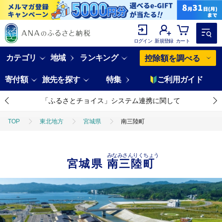
ログイン
新規登録
カート
カテゴリ
地域
ランキング
控除額を調べる
寄付額
旅先を探す
特集
ご利用ガイド
「ふるさとチョイス」システム連携に関して
TOP
東北地方
宮城県
南三陸町
みなみさんりくちょう
宮城県
南三陸町