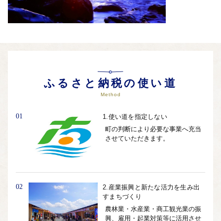
ふるさと納税の使い道
Method
01
1.使い道を指定しない
町の判断により必要な事業へ充当
させていただきます。
02
2.産業振興と新たな活力を生み出
すまちづくり
農林業・水産業・商工観光業の振
興、雇用・起業対策等に活用させ