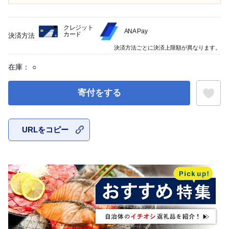
クレジット
ANA Pay
カード
決済方法
決済方法ごとに決済上限額が異なります。
在庫：
○
寄付をする
URLをコピー
お気に入