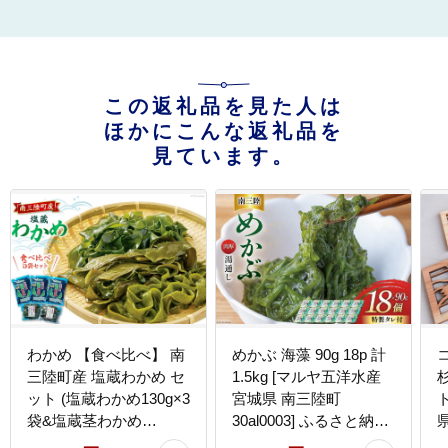
この返礼品を見た人は
ほかにこんな返礼品を
見ています。
わかめ 【食べ比べ】 南
めかぶ 海藻 90g 18p 計
三陸町産 塩蔵わかめ セ
1.5kg [マルヤ五洋水産
ット (塩蔵わかめ130g×3
宮城県 南三陸町
袋&塩蔵茎わかめ
30al0003] ふるさと納税
県
350g×2袋) [南三陸さん
湯通し タレ付き メカブ