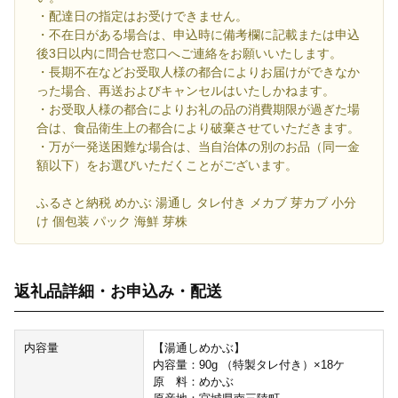
・配達日の指定はお受けできません。
・不在日がある場合は、申込時に備考欄に記載または申込
後3日以内に問合せ窓口へご連絡をお願いいたします。
・長期不在などお受取人様の都合によりお届けができなか
った場合、再送およびキャンセルはいたしかねます。
・お受取人様の都合によりお礼の品の消費期限が過ぎた場
合は、食品衛生上の都合により破棄させていただきます。
・万が一発送困難な場合は、当自治体の別のお品（同一金
額以下）をお選びいただくことがございます。
ふるさと納税 めかぶ 湯通し タレ付き メカブ 芽カブ 小分
け 個包装 パック 海鮮 芽株
返礼品詳細・お申込み・配送
内容量
【湯通しめかぶ】
内容量：90g （特製タレ付き）×18ケ
原 料：めかぶ