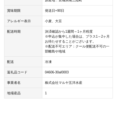
原産地：宮城県南三陸町
賞味期限
発送日+90日
アレルギー表示
小麦、大豆
配送時期
決済確認から1週間～1ヶ月程度
※申込が集中した場合は、プラス1～2ヶ月
お待たせすることがございます。
※配送不可エリア：クール便配送不可の一
部離島や地域
配送
冷凍
返礼品コード
04606-30al0003
事業者名
株式会社マルヤ五洋水産
地場産品
1