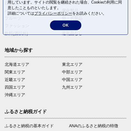
用しています。サイトの閲覧を継続された場合、Cookieの利用に同
日用品・雑貨
野菜
意したことものといたします。
パン・菓子類
電化製品
詳細については
プライバシーポリシー
をお読みください。
フルーツ
卵・乳製品
OK
ファッション
米・穀物
飲料(酒以外)
返礼品なし
地域から探す
北海道エリア
東北エリア
関東エリア
中部エリア
近畿エリア
中国エリア
四国エリア
九州エリア
沖縄エリア
ふるさと納税ガイド
ふるさと納税の基本ガイド
ANAのふるさと納税の特徴