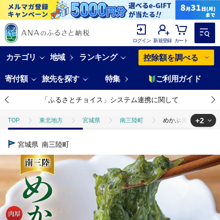
ログイン
新規登録
カート
カテゴリ
地域
ランキング
控除額を調べる
寄付額
旅先を探す
特集
ご利用ガイド
「ふるさとチョイス」システム連携に関して
+2
TOP
東北地方
宮城県
南三陸町
めかぶ 海藻 90g 18
TOP
加工食品
めかぶ 海藻 90g 18p 計1.5kg [マルヤ五洋水産 
宮城県
南三陸町
TOP
加工食品
ほかの加工食品
めかぶ 海藻 90g 18p 計1