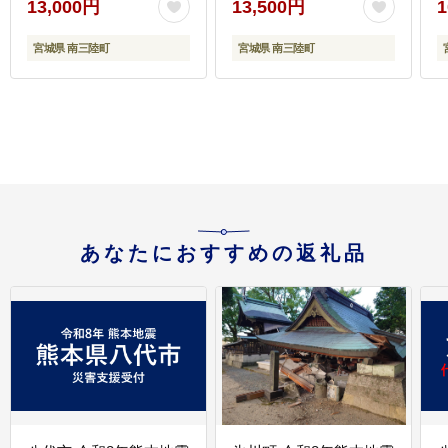
13,000円
13,500円
1
さんマルシェ 宮城県 南
芽カブ 小分け 個包装 パ
三陸町 30ai0029] 海藻
ック 海鮮 芽株
宮城県 南三陸町
宮城県 南三陸町
ワカメ 茎わかめ 茎ワカ
メ 詰め合わせ
あなたにおすすめの返礼品