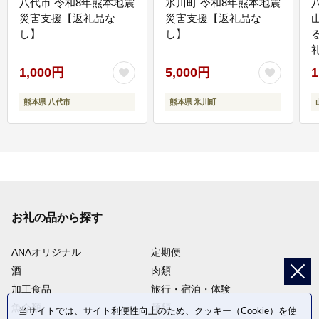
八代市 令和8年熊本地震
氷川町 令和8年熊本地震
災害支援【返礼品な
災害支援【返礼品な
し】
し】
1,000円
5,000円
1
熊本県 八代市
熊本県 氷川町
お礼の品から探す
ANAオリジナル
定期便
酒
肉類
加工食品
旅行・宿泊・体験
魚介類
麺類
当サイトでは、サイト利便性向上のため、クッキー（Cookie）を使