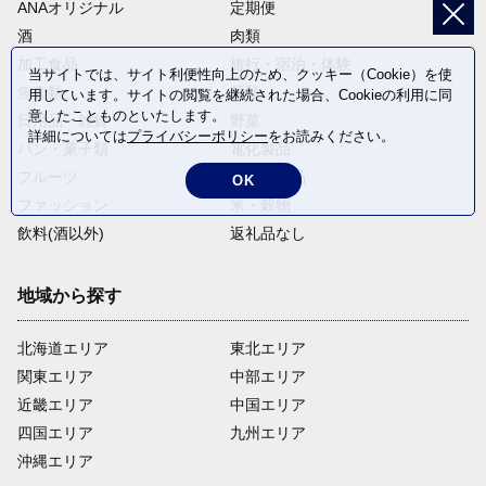
ANAオリジナル
定期便
酒
肉類
加工食品
旅行・宿泊・体験
当サイトでは、サイト利便性向上のため、クッキー（Cookie）を使
魚介類
麺類
用しています。サイトの閲覧を継続された場合、Cookieの利用に同
意したことものといたします。
日用品・雑貨
野菜
詳細については
プライバシーポリシー
をお読みください。
パン・菓子類
電化製品
フルーツ
卵・乳製品
OK
ファッション
米・穀物
飲料(酒以外)
返礼品なし
地域から探す
北海道エリア
東北エリア
関東エリア
中部エリア
近畿エリア
中国エリア
四国エリア
九州エリア
沖縄エリア