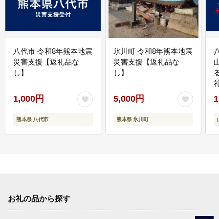
八代市 令和8年熊本地震
氷川町 令和8年熊本地震
災害支援【返礼品な
災害支援【返礼品な
し】
し】
1,000円
5,000円
1
熊本県 八代市
熊本県 氷川町
お礼の品から探す