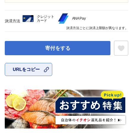
クレジット
ANA Pay
カード
決済方法
決済方法ごとに決済上限額が異なります。
寄付をする
URLをコピー
お気に入