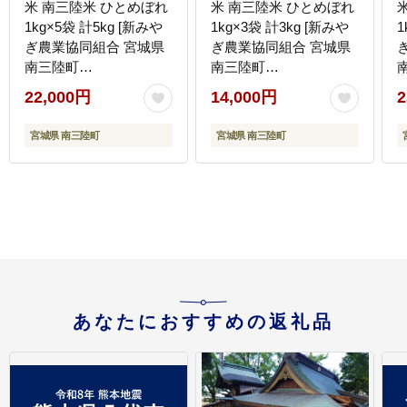
米 南三陸米 ひとめぼれ
米 南三陸米 ひとめぼれ
1kg×5袋 計5kg [新みや
1kg×3袋 計3kg [新みや
1
ぎ農業協同組合 宮城県
ぎ農業協同組合 宮城県
南三陸町
南三陸町
m304amh540006] 白米
m304amh540004] 白米
m
22,000円
14,000円
2
一等米 精米 お米 ご飯
一等米 精米 お米 ご飯
ごはん コメ こめ 小分け
ごはん コメ こめ 小分け
宮城県 南三陸町
宮城県 南三陸町
あなたにおすすめの返礼品