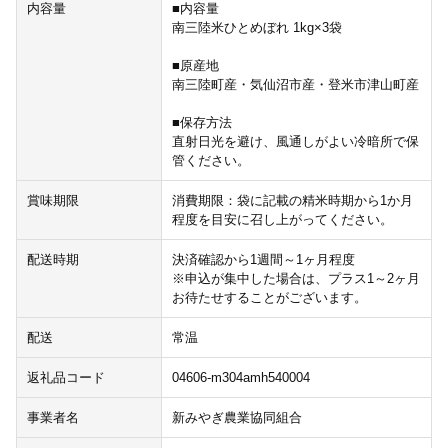
内容量
■内容量
南三陸米ひとめぼれ 1kg×3袋
■原産地
南三陸町産・気仙沼市産・登米市津山町産
■保存方法
直射日光を避け、風通しがよい冷暗所で保
管ください。
賞味期限
消費期限：袋に記載の精米時期から1か月
程度を目安に召し上がってください。
配送時期
決済確認から1週間～1ヶ月程度
※申込が集中した場合は、プラス1～2ヶ月
お待たせすることがございます。
配送
常温
返礼品コード
04606-m304amh540004
事業者名
新みやぎ農業協同組合