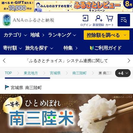
ログイン
新規登録
カート
カテゴリ
地域
ランキング
控除額を調べる
寄付額
旅先を探す
特集
ご利用ガイド
「ふるさとチョイス」システム連携に関して
+4
TOP
東北地方
宮城県
南三陸町
米 南三陸米 ひとめぼれ
TOP
米・穀物
米 南三陸米 ひとめぼれ 1kg×3袋 計3kg [新みやぎ農
宮城県
南三陸町
TOP
米・穀物
米
米 南三陸米 ひとめぼれ 1kg×3袋 計3kg 
TOP
米・穀物
米
精米
米 南三陸米 ひとめぼれ 1kg×3
TOP
米・穀物
米
ひとめぼれ
米 南三陸米 ひとめぼれ 1