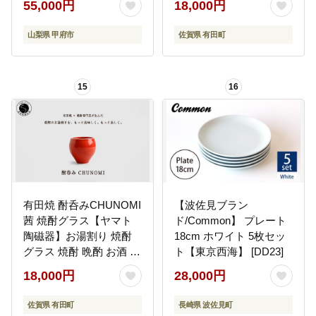
55,000円
18,000円
cn028
山梨県 甲府市
佐賀県 有田町
15
16
有田焼 酎呑みCHUNOMI
【波佐見ブラン
茜 焼酎グラス【ヤマト
ド/Common】 プレート
陶磁器】お湯割り 焼酎
18cm ホワイト 5枚セッ
グラス 焼酎 晩酌 お酒 酒
ト【東京西海】 [DD23]
器 赤 レッド 華やか おし
18,000円
28,000円
ゃれ cn029
佐賀県 有田町
長崎県 波佐見町