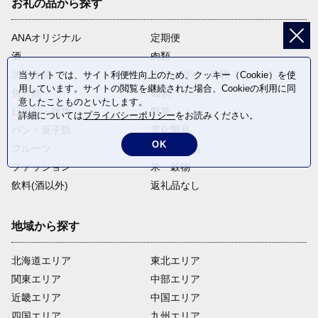
お礼の品から探す
ANAオリジナル
定期便
酒
肉類
加工食品
旅行・宿泊・体験
当サイトでは、サイト利便性向上のため、クッキー（Cookie）を使
用しています。サイトの閲覧を継続された場合、Cookieの利用に同
魚介類
麺類
意したことものといたします。
日用品・雑貨
野菜
詳細については
プライバシーポリシー
をお読みください。
パン・菓子類
電化製品
OK
フルーツ
卵・乳製品
ファッション
米・穀物
飲料(酒以外)
返礼品なし
地域から探す
北海道エリア
東北エリア
関東エリア
中部エリア
近畿エリア
中国エリア
四国エリア
九州エリア