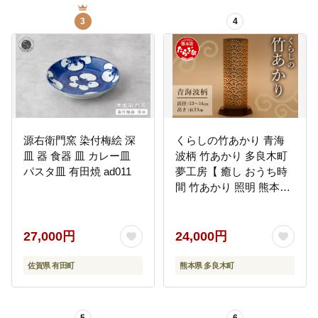
3
4
源右衛門窯 染付梅絵 深
くらしの竹あかり 青海
皿 器 食器 皿 カレー皿
波柄 竹あかり 多良木町
パスタ皿 有田焼 ad011
夢工房【 癒し おうち時
間 竹あかり 照明 熊本県
多良木町産 手作り 】
002-0067
27,000円
24,000円
佐賀県 有田町
熊本県 多良木町