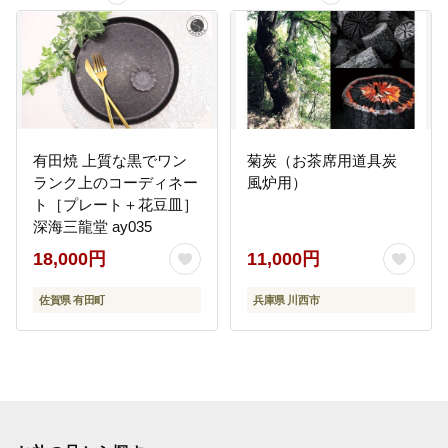
有田焼 上質な黒でワン
菊炭（お茶席用道具炭
ランク上のコーディネー
風炉用）
ト［プレート＋花豆皿］
深海三龍堂 ay035
18,000円
11,000円
佐賀県 有田町
兵庫県 川西市