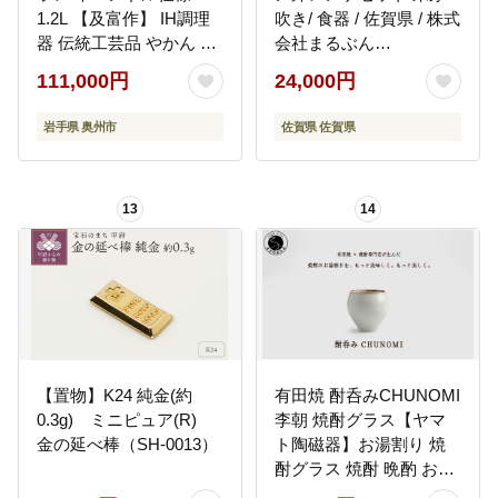
1.2L 【及富作】 IH調理
吹き/ 食器 / 佐賀県 / 株式
器 伝統工芸品 やかん ケ
会社まるぶん
トル キッチン用品 食器
[41APCD017]
111,000円
24,000円
日用品 雑貨 [AK006]
岩手県 奥州市
佐賀県 佐賀県
13
14
【置物】K24 純金(約
有田焼 酎呑みCHUNOMI
0.3g) ミニピュア(R)
李朝 焼酎グラス【ヤマ
金の延べ棒（SH-0013）
ト陶磁器】お湯割り 焼
酎グラス 焼酎 晩酌 お酒
酒器 渕さび おしゃれ