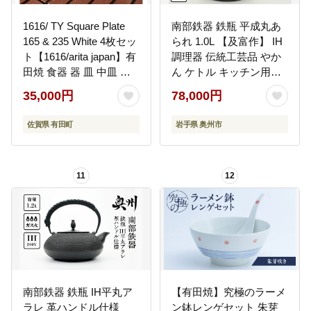
1616/ TY Square Plate
南部鉄器 鉄瓶 平成丸あ
165 & 235 White 4枚セッ
られ 1.0L 【及富作】 IH
ト【1616/arita japan】有
調理器 伝統工芸品 やか
田焼 食器 器 皿 中皿 角
ん ケトル キッチン用品
皿 スクエア プレート ホ
食器 日用品 雑貨
35,000円
78,000円
ワイト シンプル eb036
[AK002]
佐賀県 有田町
岩手県 奥州市
11
12
南部鉄器 鉄瓶 IH平丸ア
【有田焼】究極のラーメ
ラレ 革ハンドル仕様
ン鉢レンゲセット 朱芽