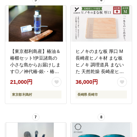
5
6
【東京都利島産】椿油＆
ヒノキのまな板 厚口 M
椿櫛セット!伊豆諸島の
長崎産ヒノキ材 まな板
小さな島からお届けしま
ヒノキ 調理道具 まない
す◎／神代椿-銀-・椿櫛
た 天然乾燥 長崎産ヒノ
4寸
キ 抗菌作用 国産 長崎県
21,000円
36,000円
産
東京都 利島村
長崎県 長崎市
7
8