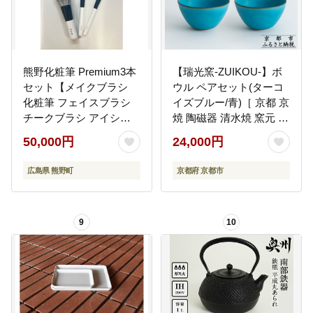
熊野化粧筆 Premium3本
【瑞光窯-ZUIKOU-】ボ
セット【メイクブラシ
ウル ペアセット(ターコ
化粧筆 フェイスブラシ
イズブルー/青)［ 京都 京
チークブラシ アイシャ
焼 陶磁器 清水焼 窯元 サ
ドウブラシ 熊野筆 伝統
ラダボウル 180ml 適量
50,000円
24,000円
工芸 職人技 高級筆 セッ
サイズ おしゃれ 人気 お
ト ギフト 贈り物】14-87
すすめ 食器 うつわ 陶器
広島県 熊野町
京都府 京都市
お取り寄せ 通販 送料無
料 ふるさと納税 ］
9
10