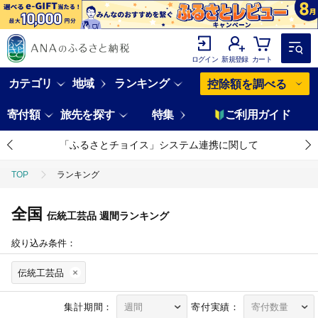
ログイン
新規登録
カート
カテゴリ
地域
ランキング
控除額を調べる
寄付額
旅先を探す
特集
ご利用ガイド
「ふるさとチョイス」システム連携に関して
TOP
ランキング
全国
伝統工芸品
週間ランキング
絞り込み条件：
伝統工芸品
集計期間：
寄付実績：