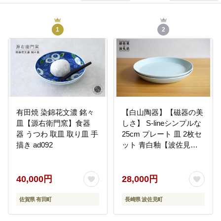
1
2
有田焼 染錦花文濃 銘々
【白山陶器】【磁器の美
皿【源右衛門窯】食器
しさ】 S-lineシンプルな
器 うつわ 取皿 取り皿 手
25cm プレート 皿 2枚セ
描き ad092
ット 青白釉【波佐見
焼】 [TA57]
40,000円
28,000円
佐賀県 有田町
長崎県 波佐見町