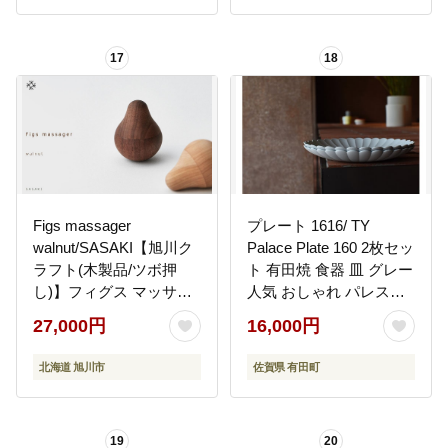
17
18
Figs massager
プレート 1616/ TY
walnut/SASAKI【旭川ク
Palace Plate 160 2枚セッ
ラフト(木製品/ツボ押
ト 有田焼 食器 皿 グレー
し)】フィグス マッサー
人気 おしゃれ パレスホ
ジャー / ササキ工芸
テル東京 ペアプレート
27,000円
16,000円
_03272
eb004
北海道 旭川市
佐賀県 有田町
19
20