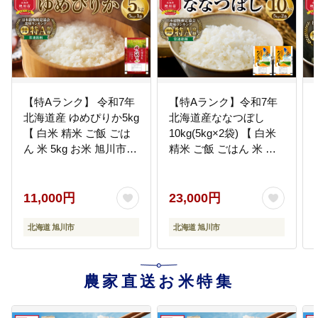
21
【21.旭川市科学館への支援】
子どもたちの未来に「科学」の種
を芽吹かせたい！サイパル☆みら
い基金に皆様のご支援を
22
【特Aランク】 令和7年
【特Aランク】令和7年
【22.中心市街地活性化への支援】
北海道産 ゆめぴりか5kg
北海道産ななつぼし
日本初の恒久的ホコ天からまちの
【 白米 精米 ご飯 ごは
10kg(5kg×2袋) 【 白米
活気を取り戻せ！魅力あるまちな
かへの各種事業にご支援を！！
ん 米 5kg お米 旭川市ふ
精米 ご飯 ごはん 米 お
るさと納税 北海道ふる
米 旭川市ふるさと納税
さと納税 】_04805
北海道ふるさと納税 】
_04808
11,000円
23,000円
23
【23.あさひかわ北彩都ガーデンへ
の支援】
花で彩る、まちなかのオアシス
北海道 旭川市
北海道 旭川市
「あさひかわ北彩都ガーデン」を
ご支援ください
農家直送お米特集
24
【24.市民の文化芸術活動を応援し
ます】