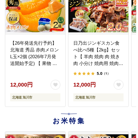
18
【18.21世紀の森施設整備への支
援】
北海道一のキャンピングサイトの
ある森に!!
【26年発送先行予約】
日乃出ジンギスカン食
北海道 秀品 赤肉メロン
べ比べ5種【2kg】セッ
19
L玉×2個 (2026年7月発
ト【 羊肉 焼肉 肉 焼き
【19.カムイスキーリンクス施設整
備】
送開始予定) 【 果物 く
肉 小分け 焼肉用 焼肉セ
だもの フルーツ メロン
ット ラム マトン ロース
遊び・食・体験!!世界に誇れるスキ
5.0
（1）
ー場を目指して!!
赤肉 赤肉メロン 旬 お取
肩ロース モモ お肉 やき
り寄せ 甘い 北海道産 旭
にく ラム肉 高評価 大容
12,000円
12,000円
川市 北海道 】_00112
量 ランキング 大人気 詰
合せ 詰め合わせ タレ 味
北海道 旭川市
北海道 旭川市
20
【20.国際交流活動の推進】
付け 小分け 個包装 人気
多くの子どもたちに国際交流体験
食べくらべ 旭川市 BBQ
を！海外姉妹友好都市との交流を
バーベキュー 簡単調理
お米特集
充実させます
冷凍 北海道 キャンプ ア
ウトドア 】_04440