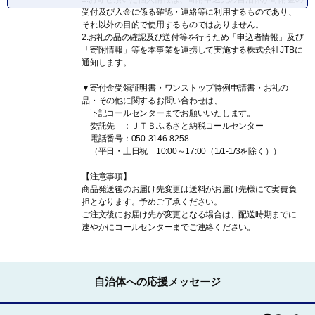
受付及び入金に係る確認・連絡等に利用するものであり、
それ以外の目的で使用するものではありません。
2.お礼の品の確認及び送付等を行うため「申込者情報」及び
「寄附情報」等を本事業を連携して実施する株式会社JTBに
通知します。
▼寄付金受領証明書・ワンストップ特例申請書・お礼の
品・その他に関するお問い合わせは、
下記コールセンターまでお願いいたします。
委託先 ：ＪＴＢふるさと納税コールセンター
電話番号：050-3146-8258
（平日・土日祝 10:00～17:00（1/1-1/3を除く））
【注意事項】
商品発送後のお届け先変更は送料がお届け先様にて実費負
担となります。予めご了承ください。
ご注文後にお届け先が変更となる場合は、配送時期までに
速やかにコールセンターまでご連絡ください。
自治体への応援メッセージ