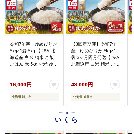
市民の文化芸術活動の支援や彫刻
のまちづくりに取り組み、特色あ
る文化の醸成を目指します
25
【25.デザインで旭川を元気に！】
デザイン都市・あさひかわの魅力
令和7年産 ゆめぴりか
【3回定期便】令和7年
を高め、デザインによる持続可能
5kg×1袋 5kg 【 特A 北
産 ゆめぴりか 5kg×1
なまちづくりにご支援を！
海道産 白米 精米 ご飯
袋 3ヶ月隔月発送【 特A
ごはん 米 5kg お米 ゆめ
北海道産 白米 精米 ご飯
ぴりか 旭川市ふるさと
ごはん 米 5kg お米 旭川
納税 北海道ふるさと納
市ふるさと納税 北海道
税 旭川市 北海道 】
ふるさと納税 旭川市 北
16,000円
48,000円
_05232
海道 】_05537
北海道 旭川市
北海道 旭川市
いくら