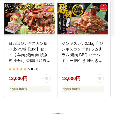
料 】_00105
日乃出ジンギスカン食
ジンギスカン2.1kg【 ジ
べ比べ5種【2kg】セッ
ンギスカン 羊肉 ラム肉
ト【 羊肉 焼肉 肉 焼き
ラム 焼肉 BBQ バーベ
肉 小分け 焼肉用 焼肉セ
キュー 味付き 味付き肉
ット ラム マトン ロース
タレ 厚切り 厚切 アウト
5.0
（1）
肩ロース モモ お肉 やき
ドア キャンプ お取り寄
にく ラム肉 高評価 大容
せ 冷凍 小分け 保存 旭
12,000円
18,000円
量 ランキング 大人気 詰
川市 北海道 ふるさと納
合せ 詰め合わせ タレ 味
税 】_01546
北海道 旭川市
北海道 旭川市
付け 小分け 個包装 人気
食べくらべ 旭川市 BBQ
バーベキュー 簡単調理
冷凍 北海道 キャンプ ア