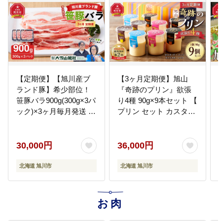
らーめん お取り寄せ 麺
類 旭川市 北海道 】
_01478
【定期便】【旭川産ブ
【3ヶ月定期便】旭山
ランド豚】希少部位！
『奇跡のプリン』欲張
笹豚バラ900g(300g×3パ
り4種 90g×9本セット 【
ック)×3ヶ月毎月発送 【
プリン セット カスター
豚肉 お肉 豚バラ 豚バラ
ド 洋菓子 キャラメル バ
肉 しゃぶしゃぶ 鍋 お鍋
ニラ レトロ スイーツ デ
焼肉 焼き肉 やきにく 小
ザート お菓子 食べ比べ
30,000円
36,000円
分け 個包装 冷凍 国産
お楽しみ 冷蔵 旭川市ふ
北海道 ギフト スライス
るさと納税 北海道ふる
北海道 旭川市
北海道 旭川市
お取り寄せ グルメ 旭川
さと納税 】_03801
市 北海道 】_04813
お肉