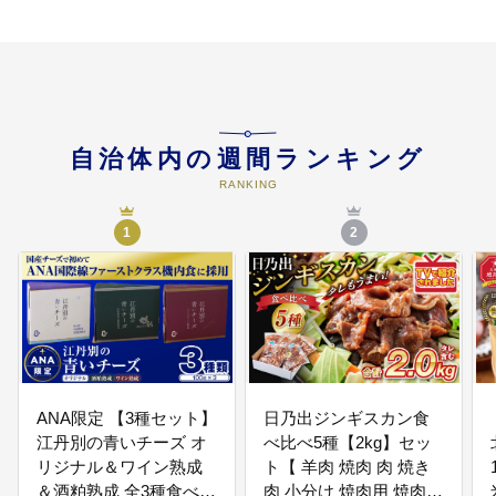
08
【08.給付型奨学金等の給付】
経済的理由により子どもが修学を
あきらめることのないよう支援し
ます
自治体内の週間ランキング
09
【09.お年寄り、障がいのある方へ
の支援】
RANKING
障がい者や高齢者、子ども、生活
に困りごとを抱えた方が安心して
1
2
暮らせるよう支援します
10
【10.いじめ防止対策 旭川モデル
の推進】
いじめから子どもを守り、全ての
子どもが安心して生活し学ぶこと
ができる社会の実現を目指します
ANA限定 【3種セット】
日乃出ジンギスカン食
江丹別の青いチーズ オ
べ比べ5種【2kg】セッ
リジナル＆ワイン熟成
ト【 羊肉 焼肉 肉 焼き
11
【11.鳥獣対策への支援】
＆酒粕熟成 全3種食べ比
肉 小分け 焼肉用 焼肉セ