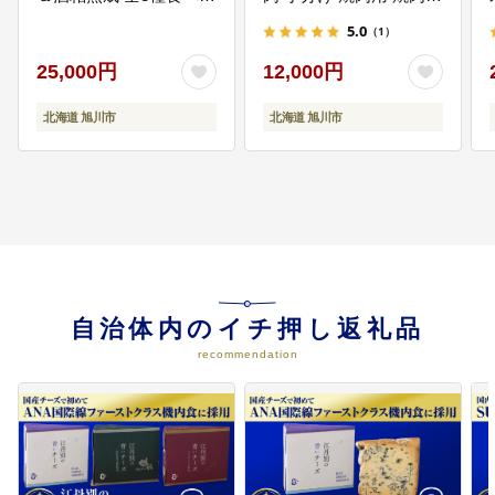
持続可能な旭川を将来世代へ繋ぐ
べセット 【 チーズ ちー
ット ラム マトン ロース
ためご支援ください！～ヒグマ対
5.0
（1）
ず cheese CHEESE ３
肩ロース モモ お肉 やき
策や脱炭素社会の実現に取り組む
種 詰め合わせセット オ
にく ラム肉 高評価 大容
25,000円
12,000円
～
リジナル ワイン熟成 酒
量 ランキング 大人気 詰
麹熟成 牛乳 乳製品 濃厚
合せ 詰め合わせ タレ 味
北海道 旭川市
北海道 旭川市
12
【12.市立旭川病院への支援】
晩酌 おつまみ 北海道 旭
付け 小分け 個包装 人気
川市 】 _06029
食べくらべ 旭川市 BBQ
質の高い医療を提供し、地域でが
ん・心疾患で苦しむ人を救いたい
バーベキュー 簡単調理
冷凍 北海道 キャンプ ア
ウトドア 】_04440
13
【13.未来をつくる産業振興を支
援】
自治体内のイチ押し返礼品
旭川の魅力ある地域産業の発展に
recommendation
ご支援ください！
14
【14.観光振興への支援】
目指すのは「世界中から訪れたく
なる観光地」！旭川市を観光で盛