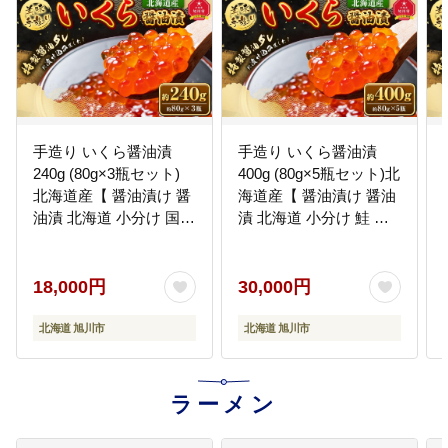
手造り いくら醤油漬
手造り いくら醤油漬
240g (80g×3瓶セット)
400g (80g×5瓶セット)北
北海道産【 醤油漬け 醤
海道産【 醤油漬け 醤油
油漬 北海道 小分け 国産
漬 北海道 小分け 鮭 瓶
鮭 瓶 いくら醤油漬け 魚
いくら醤油漬け 魚卵 珍
卵 珍味 イクラ丼 秋鮭
味 イクラ丼 秋鮭 鮭 お
鮭 お取り寄せ グルメ 冷
取り寄せ グルメ 冷凍 旭
18,000円
30,000円
凍 旭川市 北海道 】
川市 北海道 】_01698
_01697
北海道 旭川市
北海道 旭川市
ラーメン