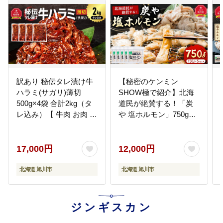
訳あり 秘伝タレ漬け牛
【秘密のケンミン
ハラミ(サガリ)薄切
SHOW極で紹介】北海
500g×4袋 合計2kg（タ
道民が絶賛する！「炭
レ込み）【 牛肉 お肉 焼
や 塩ホルモン」750g【
肉 焼き肉 やきにく タレ
豚 豚ホルモン 直腸 肉
漬け 付き 味付き にく
にく ニク 焼肉 焼き肉
小分け 個包装 冷凍 セッ
やきにく 付き 味付き 小
17,000円
12,000円
ト アウトドア キャンプ
分け 個包装 冷凍 セット
人気 大容量 大量 北海道
BBQ アウトドア キャン
北海道 旭川市
北海道 旭川市
詰め合わせ 詰合せ 簡単
プ 大人気 人気 北海道
調理 焼くだけ ハラミ 牛
詰め合わせ 詰合せ 簡単
ハラミ お取り寄せ 旭川
調理 焼くだけ お取り寄
ジンギスカン
市 北海道 】 _04287
せ 旭川市 北海道 送料無