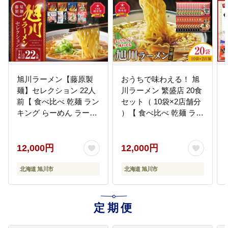
旭川ラーメン【藤原製
おうちで味わえる！ 旭
麺】セレクション 22人
川ラーメン 繁盛店 20食
前【 食べ比べ 乾麺 ラン
セット（ 10袋×2店舗分
キング らーめん ラーメ
）【 食べ比べ 乾麺 ラン
ン インスタントラーメ
キング らーめん ラーメ
ン インスタント カップ
ン インスタントラーメ
麺 麺 旭川ラーメン しょ
ン インスタント カップ
12,000円
12,000円
うゆ 醤油 みそ 味噌 乾
麺 麺 旭川ラーメン しょ
麺 生姜しょうゆ 選べる
うゆ 醤油 みそ 味噌 乾
北海道 旭川市
北海道 旭川市
旭川ラーメン しょうゆ
麺 セット お取り寄せ 麺
醤油 みそ 味噌 乾麺 生
類 旭川市 北海道 】
姜しょうゆ よし乃 天金
_01104
定期便
山頭火 みづの 梅光軒 セ
ット 札幌らーめん 函館