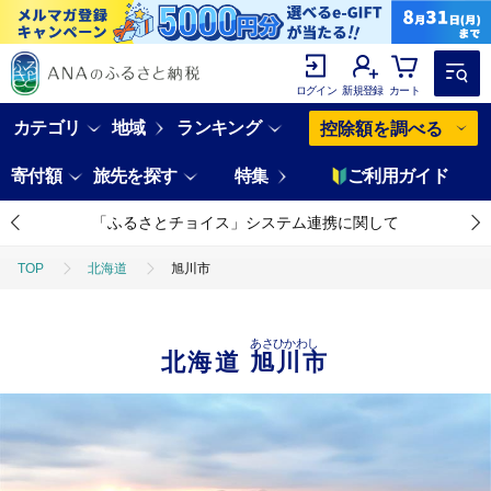
ログイン
新規登録
カート
カテゴリ
地域
ランキング
控除額を調べる
寄付額
旅先を探す
特集
ご利用ガイド
「ふるさとチョイス」システム連携に関して
TOP
北海道
旭川市
あさひかわし
北海道
旭川市