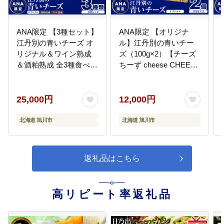
り上げるためにご支援ください！
ANA限定 【3種セット】
ANA限定 【オリジナ
江丹別の青いチーズ オ
ル】江丹別の青いチー
15
【15.スポーツ振興の推進】
リジナル＆ワイン熟成
ズ（100g×2）【チーズ
子どもにスポーツの楽しさを！旭
＆酒粕熟成 全3種食べ比
ちーず cheese CHEESE
川に最高のスポーツ環境を！
べセット 【 チーズ ちー
牛乳 乳製品 おつまみ 濃
ず cheese CHEESE ３
厚 ANA国際線ファース
種 詰め合わせセット オ
ト機内食 北海道 旭川市
25,000円
12,000円
リジナル ワイン熟成 酒
】 _06026
16
【16.高齢者生きがいづくりへの支
麹熟成 牛乳 乳製品 濃厚
北海道 旭川市
北海道 旭川市
援】
晩酌 おつまみ 北海道 旭
高齢者の生きがいづくりや地域福
川市 】 _06029
祉の向上に資する活動を推進しま
す
返礼品はこちら
17
【17.都市緑化の推進】
高リピート率返礼品
市民とともに進める都市と自然が
心地よく調和するまちづくり