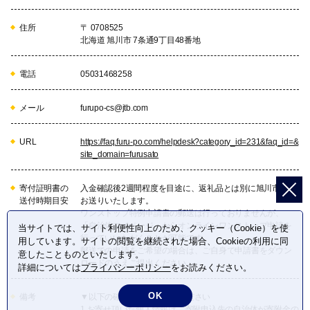
住所
〒 0708525
北海道 旭川市 7条通9丁目48番地
電話
05031468258
メール
furupo-cs@jtb.com
URL
https://faq.furu-po.com/helpdesk?category_id=231&faq_id=&
site_domain=furusato
寄付証明書の
入金確認後2週間程度を目途に、返礼品とは別に旭川市から
送付時期目安
お送りいたします。
ワンストップ特例申請書の郵送は行っておりませんが、
「自治体マイページ」からオンラインワンストップ申請を
当サイトでは、サイト利便性向上のため、クッキー（Cookie）を使
行っていいただくことが可能です。
用しています。サイトの閲覧を継続された場合、Cookieの利用に同
郵送での申請をご希望の場合は、ご自身で申請書をダウン
意したことものといたします。
ロードのうえご提出ください。
詳細については
プライバシーポリシー
をお読みください。
OK
備考
▼以下の確認事項をお読みください
1.お寄せ頂いた個人情報は、寄附申込先の自治体が寄附金の