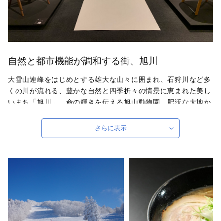
自然と都市機能が調和する街、旭川
大雪山連峰をはじめとする雄大な山々に囲まれ、石狩川など多
くの川が流れる、豊かな自然と四季折々の情景に恵まれた美し
いまち「旭川」。命の輝きを伝える旭山動物園。肥沃な大地か
ら生み出される良質な米、「北の灘」とも呼ばれる洗練された
酒造り。高い技術とデザイン性を誇る旭川家具など、ものづく
さらに表示
り産業が発展する北・北海道の拠点都市です。
自治体ホームページは
こちら
（外部サイト）
外部サイトへ遷移します。
個人情報の保護は遷移先サイトの方針に従います。