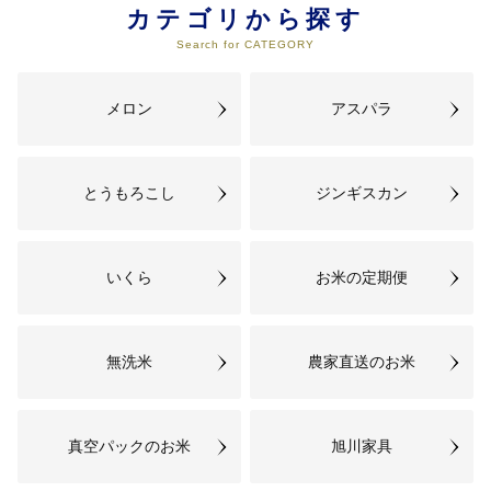
カテゴリから探す
05
【05.動物愛護センターへの支援】
Search for CATEGORY
犬・猫にやさしい街を目指す「あ
にまある」にの活動にご支援を！
メロン
アスパラ
06
【06.雪対策への支援】
とうもろこし
ジンギスカン
雪とともに、いきいきと安心して
暮らすことができる快適な都市を
目指します！
いくら
お米の定期便
07
【07.アイヌ文化への支援】
無洗米
農家直送のお米
アイヌ民族が培ってきた歴史や文
化を次世代へ伝承していきます
真空パックのお米
旭川家具