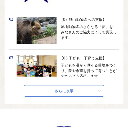
02
【02.旭山動物園への支援】
旭山動物園のさらなる「夢」を、
みなさんのご協力によって実現し
ます。
03
【03.子ども・子育て支援】
子どもを温かく見守る環境をつく
り、夢や希望を持って育つことが
できるよう応援します
さらに表示
04
【04.旭川の農業を支えてくださ
い！】
安全・安心で豊かな農産物を生み
出す旭川の農業を支えてくださ
い！