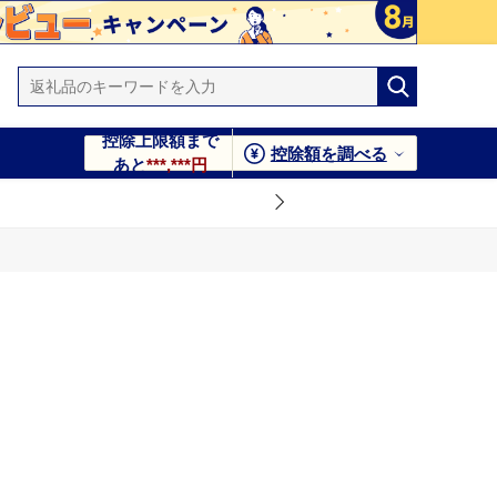
控除上限額まで
控除額を調べる
あと
***,***円