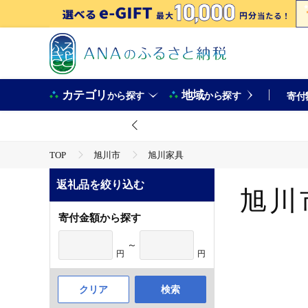
カテゴリ
地域
から探す
から探す
寄付
TOP
旭川市
旭川家具
返礼品を絞り込む
旭川
寄付金額から探す
～
円
円
クリア
検索