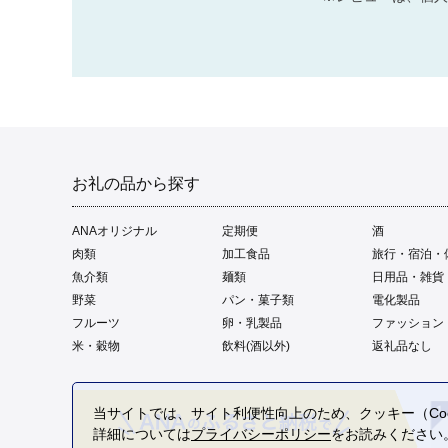
お礼の品から探す
ANAオリジナル
定期便
酒
肉類
加工食品
旅行・宿泊・
魚介類
麺類
日用品・雑貨
野菜
パン・菓子類
電化製品
フルーツ
卵・乳製品
ファッション
米・穀物
飲料(酒以外)
返礼品なし
当サイトでは、サイト利便性向上のため、クッキー（Coo
詳細については
プライバシーポリシー
をお読みください