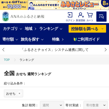
ログイン
新規登録
カート
カテゴリ
地域
ランキング
控除額を調べる
寄付額
旅先を探す
特集
ご利用ガイド
「ふるさとチョイス」システム連携に関して
TOP
ランキング
全国
おせち
週間ランキング
絞り込み条件：
おせち
集計期間：
寄付実績：