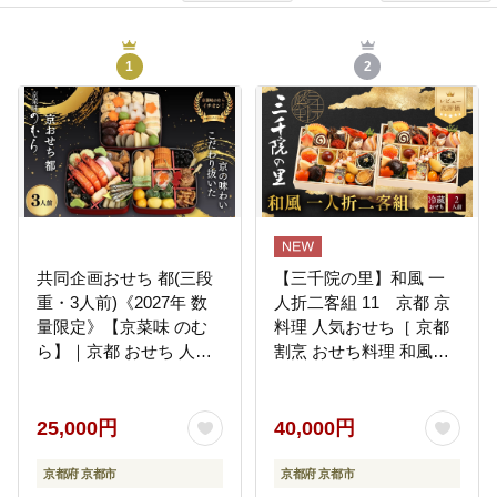
1
2
共同企画おせち 都(三段
【三千院の里】和風 一
重・3人前)《2027年 数
人折二客組 11 京都 京
量限定》【京菜味 のむ
料理 人気おせち［ 京都
ら】｜京都 おせち 人気
割烹 おせち料理 和風お
和風 正月［ 京都 おせち
せち 人気 おすすめ おい
おせち料理 お節 京料理
しい 2人 グルメ 日本料
人気 おすすめ 2027 正月
理 京料理 2027 年内発送
25,000円
40,000円
お祝い グルメ ギフト ご
先行予約 正月 お祝い お
自宅用 冷凍 お取り寄せ
取り寄せ 通販 送料無料
京都府 京都市
京都府 京都市