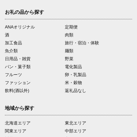
お礼の品から探す
ANAオリジナル
定期便
酒
肉類
加工食品
旅行・宿泊・体験
魚介類
麺類
日用品・雑貨
野菜
パン・菓子類
電化製品
フルーツ
卵・乳製品
ファッション
米・穀物
飲料(酒以外)
返礼品なし
地域から探す
北海道エリア
東北エリア
関東エリア
中部エリア