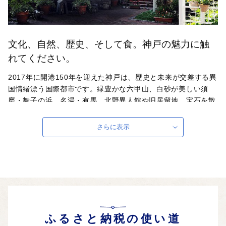
文化、自然、歴史、そして食。神戸の魅力に触
れてください。
2017年に開港150年を迎えた神戸は、歴史と未来が交差する異
国情緒漂う国際都市です。緑豊かな六甲山、白砂が美しい須
磨・舞子の浜、名湯・有馬、北野異人館や旧居留地、宝石を散
りばめたような夜景など、まち全体が人気の観光エリアになっ
ています。また、世界的な有名な神戸ビーフをはじめ、洋菓
さらに表示
子、灘五郷の日本酒など、食都・神戸としての顔も。常にその
魅力を発信し続けています。
ふるさと納税の使い道