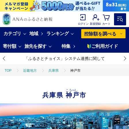
ログイン
新規登録
カート
カテゴリ
地域
ランキング
控除額を調べる
寄付額
旅先を探す
特集
ご利用ガイド
「ふるさとチョイス」システム連携に関して
TOP
近畿地方
兵庫県
神戸市
こうべし
兵庫県
神戸市