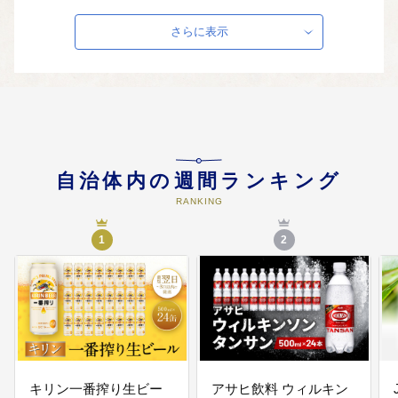
実などに活用します。
さらに表示
03
3.グローバル社会に⽻ばたくまち
づくり（神戸空港の国際化、観光
誘客の推進 、産業の活性化など）
神戸空港国際化による新たな国際
都市にふさわしいまちづくりのた
め、交通機能の強化、都⼼三宮・
ウォーターフロントの再整備など
自治体内の週間ランキング
に活用します。
RANKING
04
4.海と⼭を感じる美しいまちづく
1
2
り（既成市街地・ニュータウンの
再生、森林・里山の再生など）
持続可能な大都市を目指し、森
林・里山エリアの再生や駅周辺の
リノベーション、農水産業の活性
化など、既存社会インフラの活用
を推進する取り組みに活用しま
す。
キリン一番搾り生ビー
アサヒ飲料 ウィルキン