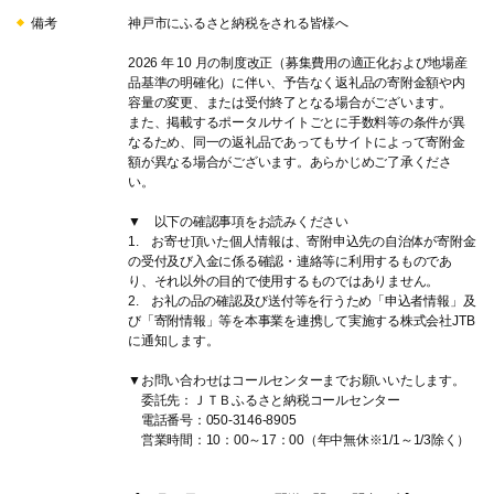
備考
神戸市にふるさと納税をされる皆様へ
2026 年 10 月の制度改正（募集費用の適正化および地場産
品基準の明確化）に伴い、予告なく返礼品の寄附金額や内
容量の変更、または受付終了となる場合がございます。
また、掲載するポータルサイトごとに手数料等の条件が異
なるため、同一の返礼品であってもサイトによって寄附金
額が異なる場合がございます。あらかじめご了承くださ
い。
▼ 以下の確認事項をお読みください
1. お寄せ頂いた個人情報は、寄附申込先の自治体が寄附金
の受付及び入金に係る確認・連絡等に利用するものであ
り、それ以外の目的で使用するものではありません。
2. お礼の品の確認及び送付等を行うため「申込者情報」及
び「寄附情報」等を本事業を連携して実施する株式会社JTB
に通知します。
▼お問い合わせはコールセンターまでお願いいたします。
委託先：ＪＴＢふるさと納税コールセンター
電話番号：050-3146-8905
営業時間：10：00～17：00（年中無休※1/1～1/3除く）