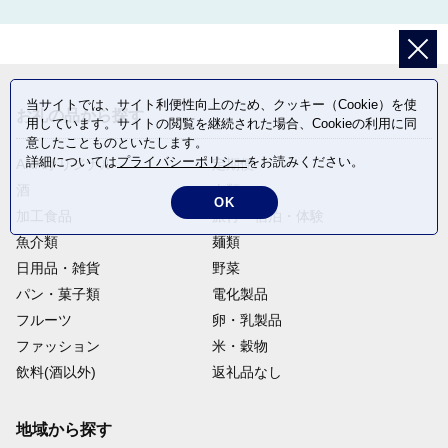
当サイトでは、サイト利便性向上のため、クッキー（Cookie）を使
お礼の品から探す
用しています。サイトの閲覧を継続された場合、Cookieの利用に同
意したことものといたします。
詳細については
プライバシーポリシー
をお読みください。
ANAオリジナル
定期便
酒
肉類
OK
加工食品
旅行・宿泊・体験
魚介類
麺類
日用品・雑貨
野菜
パン・菓子類
電化製品
フルーツ
卵・乳製品
ファッション
米・穀物
飲料(酒以外)
返礼品なし
地域から探す