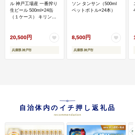
ル 神戸工場産 一番搾り
ソン タンサン（500ml
05
5.対話と参加が進むまちづくり
生ビール 500ml×24缶
ペットボトル×24本）
（市民生活・地域活動の支援、市
（１ケース） キリンビ
民サービスの向上など）
ール 神戸市 お酒 ビール
市民サービスの向上や市民生活・
ギフト│ 麒麟 ビール 缶
地域活動の支援など、地域全体の
ビール 缶 家飲み 宅飲み
20,500円
8,500円
活力向上を図る取り組みに活用し
晩酌 ケース BBQ バー
ます。
ベキュー イベント
兵庫県 神戸市
兵庫県 神戸市
06
6.市長におまかせ
神戸市の様々な事業に活用し、み
なさまからの温かい気持ちを形に
します。
自治体内のイチ押し返礼品
recommendation