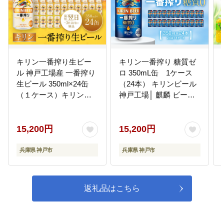
キリン一番搾り生ビー
キリン一番搾り 糖質ゼ
ル 神戸工場産 一番搾り
ロ 350mL缶 1ケース
生ビール 350ml×24缶
（24本） キリンビール
（１ケース）キリンビ
神戸工場│ 麒麟 ビール
ール 神戸市 お酒 ビール
缶ビール 家飲み 宅飲み
ギフト│ 麒麟 ビール 缶
晩酌 お酒 ケース BBQ
ビール 缶 家飲み 宅飲み
母の日 父の日 敬老の日
15,200円
15,200円
晩酌 ケース BBQ バー
誕生日
ベキュー イベント
兵庫県 神戸市
兵庫県 神戸市
返礼品はこちら