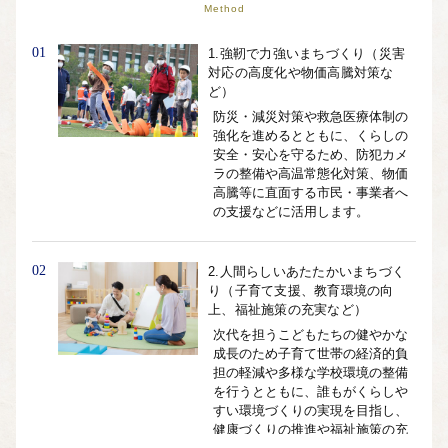
Method
01
1.強靭で⼒強いまちづくり（災害
対応の⾼度化や物価⾼騰対策な
ど）
防災・減災対策や救急医療体制の
強化を進めるとともに、くらしの
安全・安心を守るため、防犯カメ
ラの整備や高温常態化対策、物価
⾼騰等に直⾯する市⺠・事業者へ
の⽀援などに活用します。
02
2.⼈間らしいあたたかいまちづく
り（子育て支援、教育環境の向
上、福祉施策の充実など）
次代を担うこどもたちの健やかな
成長のため子育て世帯の経済的負
担の軽減や多様な学校環境の整備
を行うとともに、誰もがくらしや
すい環境づくりの実現を目指し、
健康づくりの推進や福祉施策の充