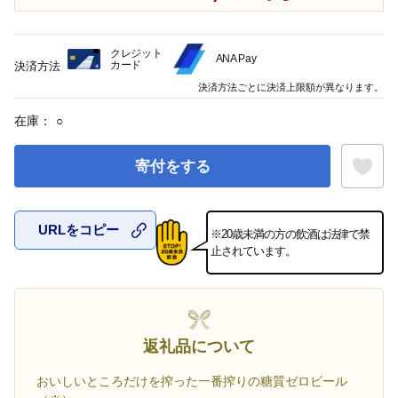
クレジット
ANA Pay
カード
決済方法
決済方法ごとに決済上限額が異なります。
在庫：
○
寄付をする
URLをコピー
※20歳未満の方の飲酒は法律で禁
お気に入
止されています。
返礼品について
おいしいところだけを搾った一番搾りの糖質ゼロビール