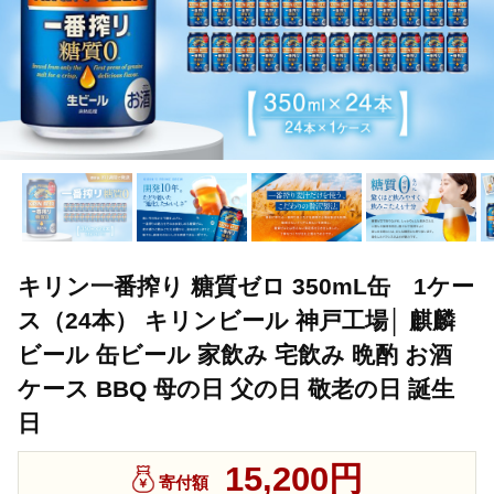
キリン一番搾り 糖質ゼロ 350mL缶 1ケー
ス（24本） キリンビール 神戸工場│ 麒麟
ビール 缶ビール 家飲み 宅飲み 晩酌 お酒
ケース BBQ 母の日 父の日 敬老の日 誕生
日
15,200円
寄付額