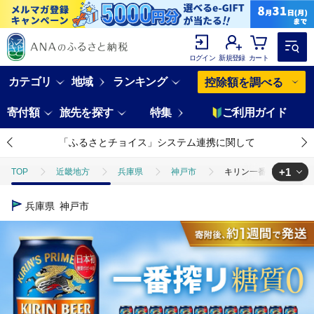
ログイン
新規登録
カート
カテゴリ
地域
ランキング
控除額を調べる
寄付額
旅先を探す
特集
ご利用ガイド
「ふるさとチョイス」システム連携に関して
+1
TOP
近畿地方
兵庫県
神戸市
キリン一番搾り 糖質ゼロ 
TOP
酒
ビール
キリン一番搾り 糖質ゼロ 350mL缶 1ケース
兵庫県
神戸市