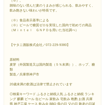
（※）。
雑味のない澄んだ麦のうまみが感じられる、飲みやすく、
飲み飽きない味わいが特長です。
（※）食品表示基準による
（※）ビールで糖質ゼロを実現した国内で初めての商品
（Ｍｉｎｔｅｌ ＧＮＰＤを用いた当社調べ）
【ヤタニ酒販株式会社／072-229-9380】
原材料
麦芽（外国製造又は国内製造（５％未満））、ホップ、糖
類
製造／兵庫県神戸市
20歳未満の飲酒は法律で禁止されています
◎検索キーワード ふるさと納税人気 ふるさと納税 ランキ
ング 麒麟 ビール 缶ビール 家飲み 宅飲み 晩酌 お酒 兵庫
県 神戸工場 ケース 飲み会 BBQ 母の日 父の日 敬老の日誕