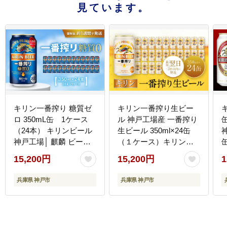
見ています。
キリン一番搾り 糖質ゼ
キリン一番搾り生ビー
ロ 350mL缶 1ケース
ル 神戸工場産 一番搾り
（24本） キリンビール
生ビール 350ml×24缶
神戸工場│ 麒麟 ビール
（１ケース）キリンビ
缶ビール 家飲み 宅飲み
ール 神戸市 お酒 ビール
15,200円
15,200円
1
晩酌 お酒 ケース BBQ
ギフト│ 麒麟 ビール 缶
母の日 父の日 敬老の日
ビール 缶 家飲み 宅飲み
兵庫県 神戸市
兵庫県 神戸市
誕生日
晩酌 ケース BBQ バー
ベキュー イベント