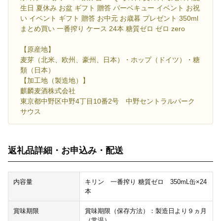
生日 夏休み お盆 ギフト 贈答 バーベキュー イベント お祝
い イベント ギフト 贈答 お中元 お歳暮 プレゼント 350ml
まとめ買い 一番搾り ケース 24本 糖質ゼロ ゼロ zero
【原産地】
麦芽（北米、欧州、豪州、日本）・ホップ（ドイツ）・糖
類（日本）
【加工地（製造地）】
麒麟麦酒株式会社
東京都中野区中野4丁目10番2号 中野セントラルパーク
サウス
返礼品詳細・お申込み・配送
内容量
キリン 一番搾り 糖質ゼロ 350mL缶×24
本
賞味期限
賞味期限（保存方法）：製造日より９ヵ月
（常温）