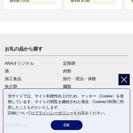
熊本県 八代市
熊本県 氷川町
お礼の品から探す
ANAオリジナル
定期便
酒
肉類
加工食品
旅行・宿泊・体験
魚介類
麺類
日用品・雑貨
野菜
当サイトでは、サイト利便性向上のため、クッキー（Cookie）を使
用しています。サイトの閲覧を継続された場合、Cookieの利用に同
パン・菓子類
電化製品
意したことものといたします。
フルーツ
卵・乳製品
詳細については
プライバシーポリシー
をお読みください。
ファッション
米・穀物
飲料(酒以外)
返礼品なし
OK