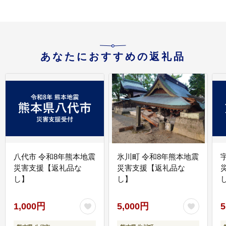
あなたにおすすめの返礼品
八代市 令和8年熊本地震
氷川町 令和8年熊本地震
災害支援【返礼品な
災害支援【返礼品な
し】
し】
し
1,000円
5,000円
5