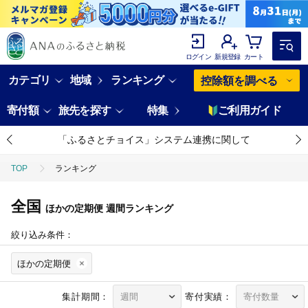
ログイン
新規登録
カート
カテゴリ
地域
ランキング
控除額を調べる
寄付額
旅先を探す
特集
ご利用ガイド
「ふるさとチョイス」システム連携に関して
TOP
ランキング
全国
ほかの定期便
週間ランキング
絞り込み条件：
ほかの定期便
集計期間：
寄付実績：