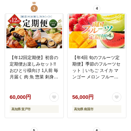
ィッシュ スコッティ
3
4
(SCOTTIE) スコッティ
ティシュー 定期便 新生
活]
【年12回定期便】初音の
【年4回 旬のフルーツ定
定期便お楽しみセット!!
期便】季節のフルーツセ
おひとり様向け 1人前 毎
ット｜いちご スイカ マ
月届く 肉 魚 惣菜 刺身
ンゴー メロン フルーツ
加工品 おかず 一人暮ら
定期便 ふるーつ定期便
し 冷凍 hn050
果物定期便 旬 夏フルー
ツ 秋フルーツ 冬フルー
60,000円
56,000円
ツ くだもの 贈答 ギフト
人気 おすすめ 高知県 南
高知県 室戸市
高知県 南国市
国市
5
6