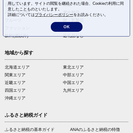
用しています。サイトの閲覧を継続された場合、Cookieの利用に同
日用品・雑貨
野菜
意したことものといたします。
パン・菓子類
電化製品
詳細については
プライバシーポリシー
をお読みください。
フルーツ
卵・乳製品
OK
ファッション
米・穀物
飲料(酒以外)
返礼品なし
地域から探す
北海道エリア
東北エリア
関東エリア
中部エリア
近畿エリア
中国エリア
四国エリア
九州エリア
沖縄エリア
ふるさと納税ガイド
ふるさと納税の基本ガイド
ANAのふるさと納税の特徴