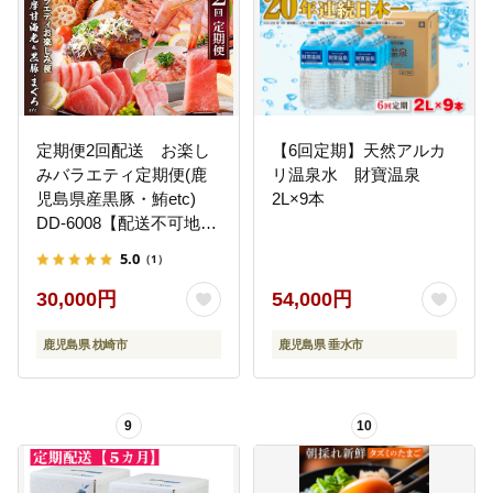
定期便2回配送 お楽し
【6回定期】天然アルカ
みバラエティ定期便(鹿
リ温泉水 財寶温泉
児島県産黒豚・鮪etc)
2L×9本
DD-6008【配送不可地
域：離島】
5.0
（1）
30,000円
54,000円
鹿児島県 枕崎市
鹿児島県 垂水市
9
10