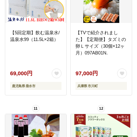
【5回定期】飲む温泉水/
【TVで紹介されまし
温泉水99（11.5L×2箱）
た】【定期便】タズミの
卵Ｌサイズ（30個×12ヶ
月）097AB01N.
69,000円
97,000円
鹿児島県 垂水市
兵庫県 市川町
11
12