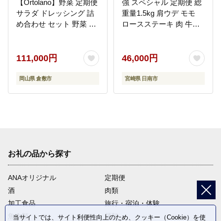
【Ortolano】野菜 定期便
強 スペシャル 定期便 総
サラダ ドレッシング 詰
重量1.5kg 肩ウデ モモ
め合わせ セット 野菜 岡
ロースステーキ 肉 牛肉
山県 倉敷市
すき焼き しゃぶしゃぶ
黒毛和牛 A4 A5 和牛 国
産 食品 牛丼 薄切り おす
111,000円
46,000円
すめ おかず お弁当 ブラ
ンド牛 ご褒美 記念日 お
岡山県 倉敷市
宮崎県 日南市
祝い 冷凍 宮崎県 日南市
送料無料_GF2-25
お礼の品から探す
ANAオリジナル
定期便
酒
肉類
加工食品
旅行・宿泊・体験
魚介類
麺類
当サイトでは、サイト利便性向上のため、クッキー（Cookie）を使