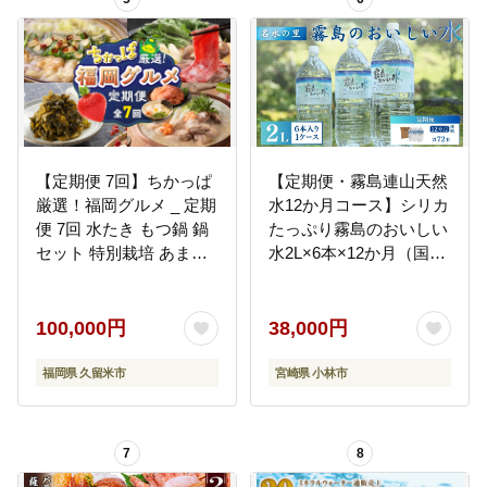
【定期便 7回】ちかっぱ
【定期便・霧島連山天然
厳選！福岡グルメ _ 定期
水12か月コース】シリカ
便 7回 水たき もつ鍋 鍋
たっぷり霧島のおいしい
セット 特別栽培 あまお
水2L×6本×12か月（国産
う 無着色 明太子 大砲 ラ
ナチュラルウォーター
ーメン 高菜 博多和牛 モ
ミネラルウォーター 天
モ カタ すきしゃぶ グル
然水 水 中硬水 シリカ 美
100,000円
38,000円
メ おかず フルーツ 厳選
容 人気 霧島 宮崎 小林）
お取り寄せ 福岡県 久留
福岡県 久留米市
宮崎県 小林市
米市 送料無料 _Tk122
7
8