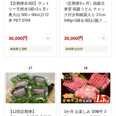
【定期便全3回】サント
《定期便3ヶ月》稲庭古
リー天然水1箱×3ヶ月 /
来堂 稲庭うどん チャッ
奥大山 500＋50ml 計72
ク付き和紙袋入り 17cm
本 PET 0704
540g×3袋を3回お届け 計
4.86kg 伝統製法認定 稲
庭古来うどん [乾麺 干麺
干し麺 細麺 無添加 防災
30,000円
30,000円
災害 備蓄 ローリングス
トック ご当地 お取り寄
鳥取県 江府町
秋田県 仙北市
せ 手綯 てない 稲庭饂飩]
17
18
【12回定期便】
3か月 お楽しみ 宮崎牛 3