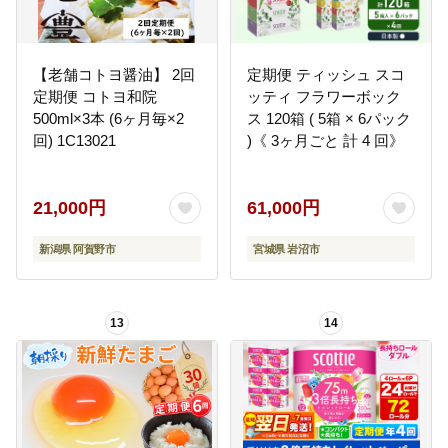
【老舗コトヨ醤油】 2回
定期便 ティッシュ スコ
定期便 コトヨ和院
ッティ フラワーボック
500ml×3本 (6ヶ月毎×2
ス 120箱 ( 5箱 × 6パック
回) 1C13021
)《 3ヶ月ごと 計 4 回》
21,000円
61,000円
新潟県 阿賀野市
宮城県 岩沼市
13
14