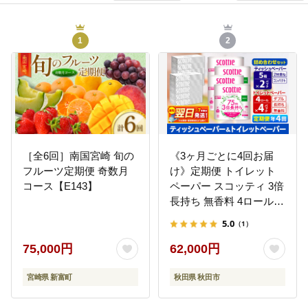
1
2
［全6回］南国宮崎 旬の
《3ヶ月ごとに4回お届
フルーツ定期便 奇数月
け》定期便 トイレット
コース【E143】
ペーパー スコッティ 3倍
長持ち 無香料 4ロール
(ダブル)×4P ＆ ティッシ
5.0
（1）
ュペーパー スコッティ
10箱(5箱×2P) 秋田市オ
75,000円
62,000円
リジナル 最短翌日発送
[スコッティ フラワーパ
宮崎県 新富町
秋田県 秋田市
ック トイレットペーパ
ー 日本製紙クレシア テ