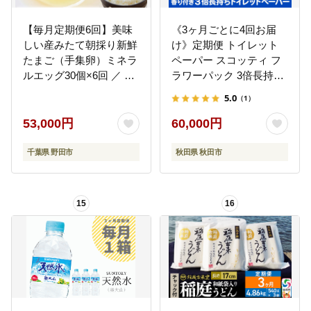
【毎月定期便6回】美味
《3ヶ月ごとに4回お届
しい産みたて朝採り新鮮
け》定期便 トイレット
たまご（手集卵）ミネラ
ペーパー スコッティ フ
ルエッグ30個×6回 ／ 卵
ラワーパック 3倍長持ち
生卵 鶏卵 濃厚 鮮度抜群
〈香り付〉4ロール(ダブ
5.0
（1）
朝取り TKG 卵かけご飯
ル)×6パック 秋田市オリ
お取り寄せ グルメ 大容
ジナル 最短翌日発送 [ス
53,000円
60,000円
量 まとめ買い 詰め合わ
コッティ フラワーパッ
せ 弁当 お菓子作り お裾
ク トイレットペーパー
千葉県 野田市
秋田県 秋田市
分け 産地直送 厳選 旨み
日本製紙クレシア 定期
コク 安心安全 千葉県
便 新生活]
15
16