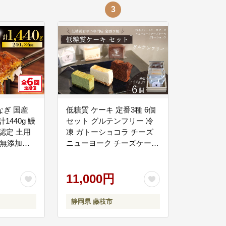
持続力と成長を支える支援の充実
3
ＤＸによるビジネス革新を推進し、生産性の向上と高付加価値化による経営基
歴史など固有の資源を活かした観光・交流の促進
ーを中心に、スポーツ・歴史・文化を活かしたニューツーリズムや観光ＤＸの
なぎ 国産
低糖質 ケーキ 定番3種 6個
計1440g 鰻
セット グルテンフリー 冷
S認定 土用
凍 ガトーショコラ チーズ
製無添加た
ニューヨーク チーズケーキ
ある都市基盤づくり
贈答 冷凍 養
抹茶 クリーム カカオ 甘さ
中心市街地の拠点性や利便性を高めると同時に、市民生活や文化、産業を活性
ク レンジ
控えめ バター 卵 小麦不使
出していきます。
買い 静岡
用 カカオマス 糖質制限 天
11,000円
-040000
然甘味料 スイーツ おやつ
贈答 ギフト プレゼント ダ
静岡県 藤枝市
イエット 静岡 藤枝市