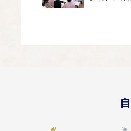
健康で安全に暮ら
03
市民一人一人が心身と
す。
環境・共生に配慮
04
地球温暖化を抑制し、
イフスタイル・ワーク
激甚化する自然災
05
大規模自然災害から市
組織の活性化による地