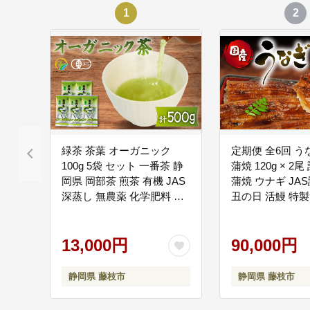
中小企業・農業の
06
1
2
中小企業等の地域産業
す。
スポーツ・文化・
07
本市を代表するサッカ
を図っています。
緑茶 茶葉 オーガニック
定期便 全6回 う
100g 5袋 セット 一番茶 静
蒲焼 120g × 2尾 
岡県 岡部茶 煎茶 有機 JAS
蒲焼 ウナギ JA
深蒸し 無農薬 化学肥料 不
丑の日 活鰻 特
安全・安心で魅力
08
使用 グリーン ティー 静岡
れ 山椒 ギフト 
都市機能の集積による
県 藤枝市
殖 海鮮 真空パッ
げ、新たな価値を生み
13,000円
調理 湯煎 まとめ
90,000円
県 藤枝市 PT0073
静岡県 藤枝市
静岡県 藤枝市