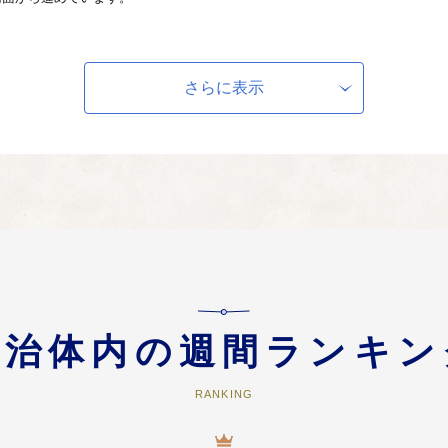
すことができる健康長寿のまちづくりの推進
さらに表示
もに健康で、地域で支え合いながら安心して住み続けられる「健康・予防日本
した地球に優しいまちづくりの推進
環境負荷の軽減に努めるなど、ゼロカーボンシティの構築推進や持続可能な地
スタイルの確立に取り組んでいます。
害から「命」を守る防災対策の充実
自治体内の週間ランキン
民の命と財産を守るため、ＩＣＴ等を活用した防災ＤＸや災害対策の基盤づく
域防災力の強化等を推進しています。
RANKING