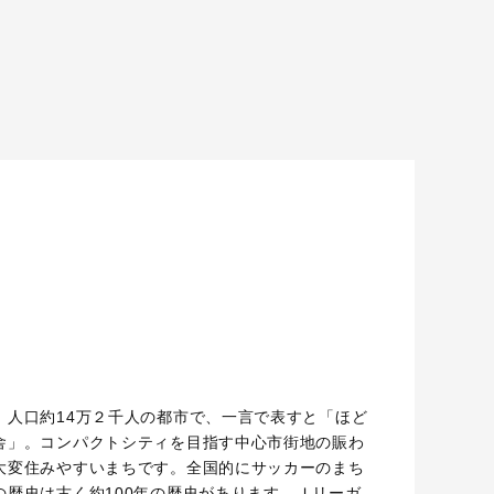
、人口約14万２千人の都市で、一言で表すと「ほど
舎」。コンパクトシティを目指す中心市街地の賑わ
大変住みやすいまちです。全国的にサッカーのまち
の歴史は古く約100年の歴史があります。Ｊリーガ