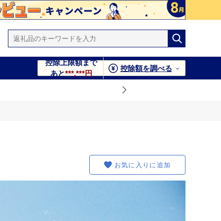
控除上限額まで
控除額を調べる
あと
***,***円
お気に入りに追加