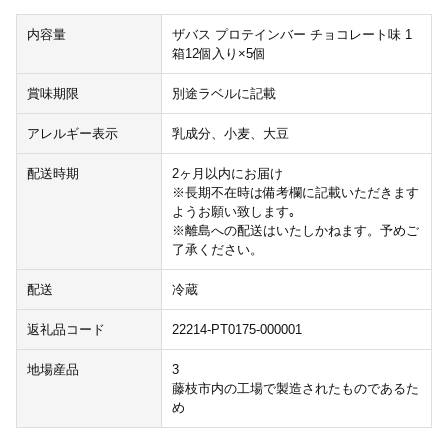
内容量
ザバス プロテインバー チョコレート味 1
箱12個入り×5個
賞味期限
別途ラベルに記載
アレルギー表示
乳成分、小麦、大豆
配送時期
2ヶ月以内にお届け
※長期不在時は備考欄に記載いただきます
ようお願い致します｡
※離島への配送はいたしかねます。予めご
了承ください。
配送
冷蔵
返礼品コード
22214-PT0175-000001
地場産品
3
藤枝市内の工場で製造されたものであるた
め