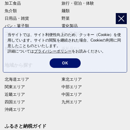
加工食品
旅行・宿泊・体験
魚介類
麺類
日用品・雑貨
野菜
パン・菓子類
電化製品
フルーツ
卵・乳製品
当サイトでは、サイト利便性向上のため、クッキー（Cookie）を使
用しています。サイトの閲覧を継続された場合、Cookieの利用に同
ファッション
米・穀物
意したことものといたします。
飲料(酒以外)
返礼品なし
詳細については
プライバシーポリシー
をお読みください。
OK
地域から探す
北海道エリア
東北エリア
関東エリア
中部エリア
近畿エリア
中国エリア
四国エリア
九州エリア
沖縄エリア
ふるさと納税ガイド