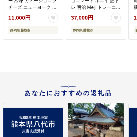
ー 冷凍 ガトーショコラ
ョコレート ホエイ 筋ト
チーズ ニューヨーク チ
レ 明治 Meiji トレーニン
筋
ーズケーキ 抹茶 クリー
グ PT0069-000020
ニ
11,000円
37,000円
1
ム カカオ 甘さ控えめ バ
ター 卵 小麦不使用 カカ
静岡県 藤枝市
静岡県 藤枝市
オマス 糖質制限 天然甘
味料 スイーツ おやつ 贈
答 ギフト プレゼント ダ
イエット 静岡 藤枝市
あなたにおすすめの返礼品