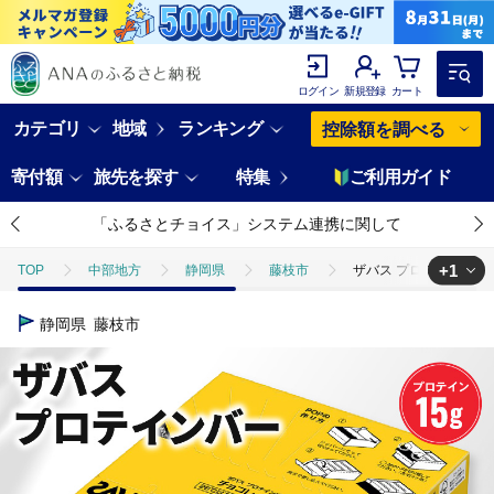
ログイン
新規登録
カート
カテゴリ
地域
ランキング
控除額を調べる
寄付額
旅先を探す
特集
ご利用ガイド
「ふるさとチョイス」システム連携に関して
+1
TOP
中部地方
静岡県
藤枝市
ザバス プロテインバー チ
TOP
パン・菓子類
洋菓子
チョコレート
ザバス プロテ
静岡県
藤枝市