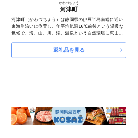
かわづちょう
河津町
河津町（かわづちょう）は静岡県の伊豆半島南端に近い
東海岸沿いに位置し、年平均気温16℃前後という温暖な
気候で、海、山、川、滝、温泉という自然環境に恵まれ
た町です。 カーネーション、柑橘類、ワサビなどの農産
物や町の中心を流れる河津川で獲れる鮎やズガニ、近海
返礼品を見る
で獲れる伊勢海老やサザエなどの魚介類が特産品にあげ
られます。2月初旬から開花する河津桜で賑わう『河津桜
まつり』は全国的にも有名となり、『河津桜発祥の地』
として、『花のまち河津』の魅力を発信しています。