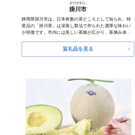
かけがわし
掛川市
静岡県掛川市は、日本有数の茶どころとして知られ、特
産品の「掛川茶」は深蒸し製法で作られた濃厚な味わい
が特徴です。市内には美しい茶畑が広がり、茶摘み体験
も楽しめます。また、掛川城は歴史好きに人気の観光ス
ポットで、復元された天守閣から市内を一望できます。
返礼品を見る
さらに、特産品として「クラウンメロン」も有名で、そ
の甘さと香りは全国的に高い評価を受けています。自然
豊かな環境と歴史、特産品を楽しめる魅力的な地域で
す。