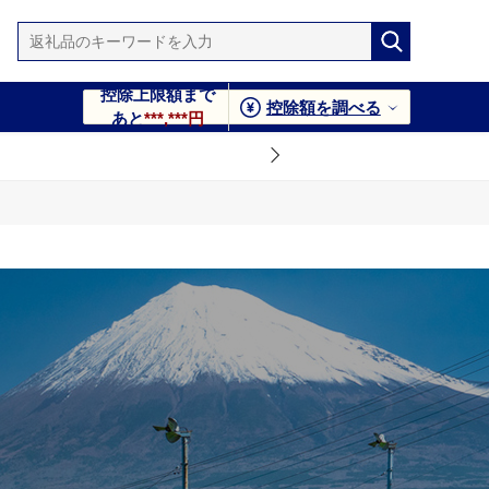
控除上限額まで
控除額を調べる
あと
***,***円