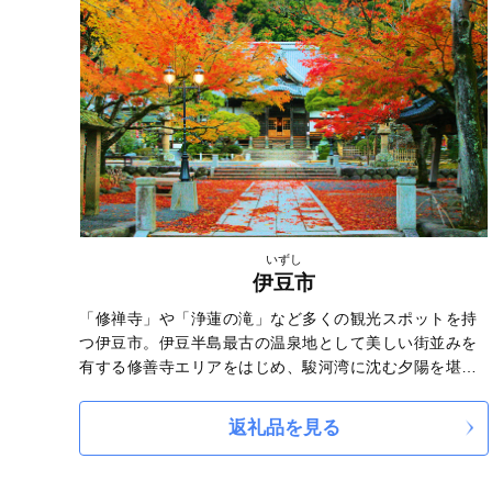
いずし
伊豆市
「修禅寺」や「浄蓮の滝」など多くの観光スポットを持
つ伊豆市。伊豆半島最古の温泉地として美しい街並みを
有する修善寺エリアをはじめ、駿河湾に沈む夕陽を堪能
できる土肥エリア、文豪に愛されたまちである天城湯ヶ
島エリア、のどかな里山風景が広がる中伊豆エリアと、
返礼品を見る
個性豊かな４つのエリアで構成されています。また、
「世界農業遺産」に認定された伊豆市特産の本わさび
や、栽培発祥の地である原木しいたけ、清流で育ったア