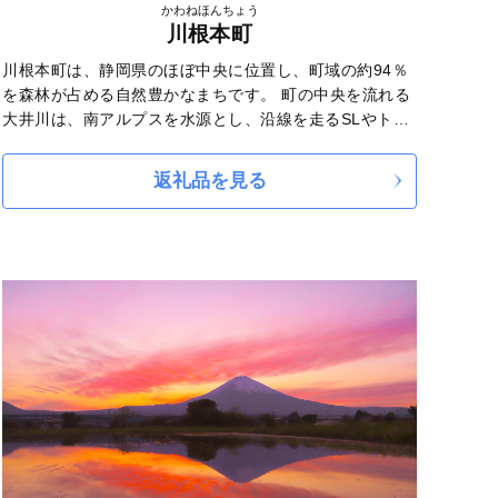
かわねほんちょう
川根本町
川根本町は、静岡県のほぼ中央に位置し、町域の約94％
を森林が占める自然豊かなまちです。 町の中央を流れる
大井川は、南アルプスを水源とし、沿線を走るSLやトロ
ッコ列車は、多くの人にとって非日常を感じさせてくれ
ます。 特産品の「川根茶」は、爽やかな香りとバランス
返礼品を見る
の良い味わいが特徴で、数々の品評会にて好成績を収め
るなど、古くから銘茶と称されてきました。 こうした南
アルプスの豊かな自然環境と、ともに暮らしてきた人々
の歴史・伝統・文化が世界に認められ、2014年には「南
アルプスユネスコエコパーク」に登録されています。