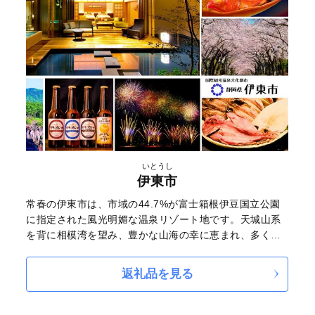
いとうし
伊東市
常春の伊東市は、市域の44.7%が富士箱根伊豆国立公園
に指定された風光明媚な温泉リゾート地です。天城山系
を背に相模湾を望み、豊かな山海の幸に恵まれ、多くの
人を魅了します。
2018年には伊豆半島がユネスコ世界ジオパークに認定さ
返礼品を見る
れ、市内には大室山や城ヶ崎海岸などのジオサイトが点
在。温暖な気候と、首都圏まで新幹線で約90分というア
クセスの良さも大きな魅力です。